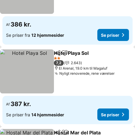
386 kr.
Af
Se priser fra
12 hjemmesider
Se priser
Hotel Playa Sol
Del
Føj til favoritter
Se priser
2 Stjerner
7,2
2.643
El Arenal, 19.0 km til Magaluf
Nyligt renoverede, rene værelser
Se priser
387 kr.
Af
Se priser fra
14 hjemmesider
Se priser
Hostal Mar del Plata