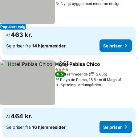
Nyligt bygget med moderne design
Se pris
Populært valg
463 kr.
Af
Se priser fra
14 hjemmesider
Se priser
Hotel Pabisa Chico
Del
Føj til favoritter
Se prise
4 Stjerner
8,5
Fremragende
2.635
Playa de Palma, 18.5 km til Magaluf
Spisning i atriumgården
Se priser
464 kr.
Af
Se priser fra
16 hjemmesider
Se priser