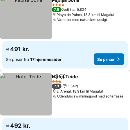
Pabisa Sofia
Del
Føj til favoritter
Se priser
4 Stjerner
7,5
Godt
5.834
Playa de Palma, 18.3 km til Magaluf
Værelser med naturskøn udsigt
Se priser
491 kr.
Af
Se priser fra
17 hjemmesider
Se priser
Hotel Teide
Del
Føj til favoritter
Se priser
3 Stjerner
7,3
1.542
El Arenal, 18.9 km til Magaluf
Udendørs swimmingpool med solterrasse
Se 
492 kr.
Af