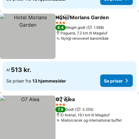
Hotel Morlans Garden
Del
Føj til favoritter
Se p
3 Stjerner
8,4
Meget godt
1.568
Paguera, 7.2 km til Magaluf
Nyligt renoveret barområde
Se priser
513 kr.
Af
Se priser fra
13 hjemmesider
Se priser
O7 Alea
Del
Føj til favoritter
Se priser
3 Stjerner
7,8
Godt
3.255
El Arenal, 19.1 km til Magaluf
Mallorcansk og international buffet
Se pris