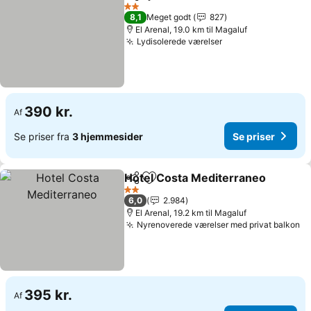
Del
Føj til favoritter
Se pri
2 Stjerner
8,1
Meget godt
827
El Arenal, 19.0 km til Magaluf
Lydisolerede værelser
Se priser
390 kr.
Af
Se priser fra
3 hjemmesider
Se priser
Hotel Costa Mediterraneo
Del
Føj til favoritter
2 Stjerner
6,0
2.984
El Arenal, 19.2 km til Magaluf
Nyrenoverede værelser med privat balkon
Se
395 kr.
Af