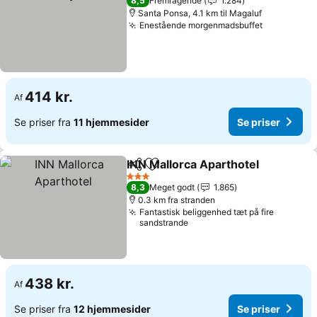
8,5
Fremragende
1.284
Santa Ponsa, 4.1 km til Magaluf
Enestående morgenmadsbuffet
Se priser
414 kr.
Af
Se priser fra
11 hjemmesider
Se priser
INN Mallorca Aparthotel
Del
Føj til favoritter
Se
3 Stjerner
8,3
Meget godt
1.865
0.3 km fra stranden
Fantastisk beliggenhed tæt på fire
sandstrande
438 kr.
Af
Se priser fra
12 hjemmesider
Se priser