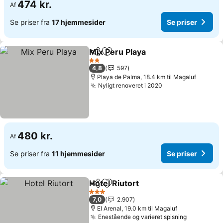
474 kr.
Af
Se priser fra
17 hjemmesider
Se priser
Mix Peru Playa
Del
Føj til favoritter
Se priser
2 Stjerner
4,8
597
Playa de Palma, 18.4 km til Magaluf
Nyligt renoveret i 2020
Se priser
480 kr.
Af
Se priser fra
11 hjemmesider
Se priser
Hotel Riutort
Del
Føj til favoritter
Se priser
3 Stjerner
7,0
2.907
El Arenal, 19.0 km til Magaluf
Enestående og varieret spisning
Se priser