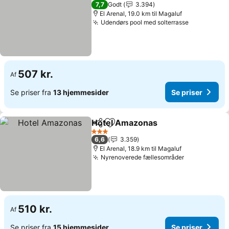
3 Stjerner
7,7
Godt
3.394
El Arenal, 19.0 km til Magaluf
Udendørs pool med solterrasse
Se priser
507 kr.
Af
Se priser fra
13 hjemmesider
Se priser
Hotel Amazonas
Del
Føj til favoritter
Se priser
3 Stjerner
6,6
3.359
El Arenal, 18.9 km til Magaluf
Nyrenoverede fællesområder
Se priser
510 kr.
Af
Se priser fra
15 hjemmesider
Se priser