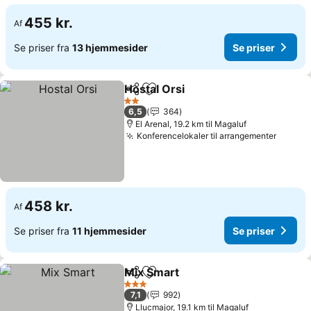
455 kr.
Af
Se priser fra
13 hjemmesider
Se priser
Hostal Orsi
Del
Føj til favoritter
Se priser
2 Stjerner
6,5
364
El Arenal, 19.2 km til Magaluf
Konferencelokaler til arrangementer
Se pri
458 kr.
Af
Se priser fra
11 hjemmesider
Se priser
Mix Smart
Del
Føj til favoritter
Se priser
3 Stjerner
7,1
992
Llucmajor, 19.1 km til Magaluf