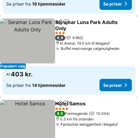
Se priser fra
16 hjemmesider
Se priser
Seramar Luna Park Adults
Del
Føj til favoritter
Only
Se priser
3 Stjerner
6,9
9.962
El Arenal, 19.0 km til Magaluf
Buffet med mange valgmuligheder
Se prise
Populært valg
403 kr.
Af
Se priser fra
14 hjemmesider
Se priser
Hotel Samos
Del
Føj til favoritter
Se priser
4 Stjerner
8,5
Fremragende
10.054
0.3 km fra stranden
Fantastisk beliggenhed i Magaluf
Se prise