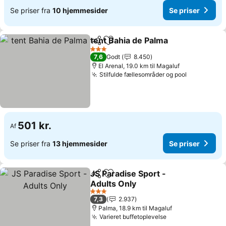
Se priser fra
10 hjemmesider
Se priser
tent Bahia de Palma
Del
Føj til favoritter
Se pri
3 Stjerner
7,6
Godt
8.450
El Arenal, 19.0 km til Magaluf
Stilfulde fællesområder og pool
Se priser
501 kr.
Af
Se priser fra
13 hjemmesider
Se priser
JS Paradise Sport -
Del
Føj til favoritter
Adults Only
Se priser
3 Stjerner
7,3
2.937
Palma, 18.9 km til Magaluf
Varieret buffetoplevelse
Se priser