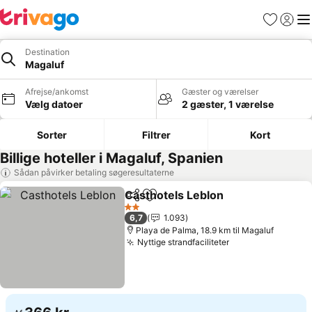
Favoritter
Log ind
Me
Destination
Magaluf
Afrejse/ankomst
Gæster og værelser
Vælg datoer
2 gæster, 1 værelse
Sorter
Filtrer
Kort
Billige hoteller i Magaluf, Spanien
Sådan påvirker betaling søgeresultaterne
Casthotels Leblon
Del
Føj til favoritter
Se prise
2 Stjerner
6,7
1.093
Playa de Palma, 18.9 km til Magaluf
Nyttige strandfaciliteter
Se priser