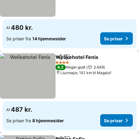
480 kr.
Af
Se priser fra
14 hjemmesider
Se priser
Welikehotel Fenix
Del
Føj til favoritter
Se priser
4 Stjerner
8,2
Meget godt
2.649
Llucmajor, 19.1 km til Magaluf
487 kr.
Af
Se priser fra
8 hjemmesider
Se priser