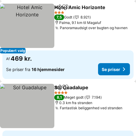
Hotel Amic Horizonte
Del
Føj til favoritter
Se pr
3 Stjerner
7,5
Godt
8.921
Palma, 9.1 km til Magaluf
Panoramaudsigt over bugten og havnen
Se 
Populært valg
469 kr.
Af
Se priser fra
16 hjemmesider
Se priser
Sol Guadalupe
Del
Føj til favoritter
Se priser
4 Stjerner
8,1
Meget godt
7.194
0.3 km fra stranden
Fantastisk beliggenhed ved stranden
Se pri