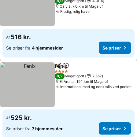
8,0
Meget godt
4.004
Calvia, 7.0 km til Magaluf
Frodig, rolig have
Se priser
516 kr.
Af
Se priser fra
4 hjemmesider
Se priser
Fénix
Del
Føj til favoritter
Se priser
4 Stjerner
8,2
Meget godt
2.557
El Arenal, 19.1 km til Magaluf
International mad og cocktails ved poolen
Se
525 kr.
Af
Se priser fra
7 hjemmesider
Se priser