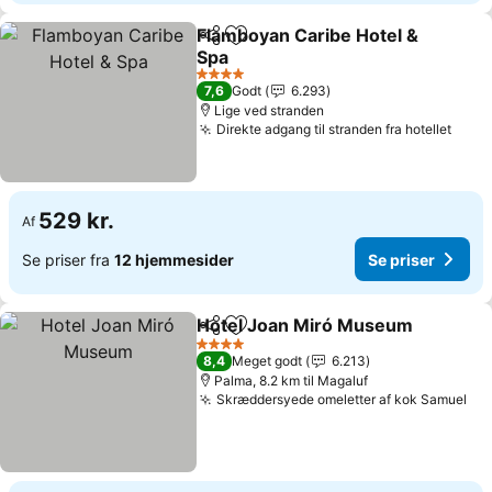
Flamboyan Caribe Hotel &
Del
Føj til favoritter
Spa
Se priser
4 Stjerner
7,6
Godt
6.293
Lige ved stranden
Direkte adgang til stranden fra hotellet
Se pr
529 kr.
Af
Se priser fra
12 hjemmesider
Se priser
Hotel Joan Miró Museum
Del
Føj til favoritter
S
4 Stjerner
8,4
Meget godt
6.213
Palma, 8.2 km til Magaluf
Skræddersyede omeletter af kok Samuel
Se 