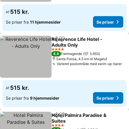
515 kr.
Af
Se priser fra
11 hjemmesider
Se priser
Reverence Life Hotel -
Del
Føj til favoritter
Adults Only
Se priser
4 Stjerner
8,6
Fremragende
5.655
Santa Ponsa, 4.5 km til Magaluf
Varieret poolområde med swim-up-barer
Se 
515 kr.
Af
Se priser fra
9 hjemmesider
Se priser
Hotel Palmira Paradise &
Del
Føj til favoritter
Suites
Se priser
4 Stjerner