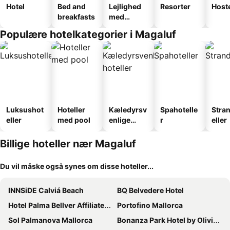
Hotel
Bed and
Lejlighed
Resorter
Host
breakfasts
med
faciliteter
Populære hotelkategorier i Magaluf
Luksushot
Hoteller
Kæledyrsv
Spahotelle
Stra
eller
med pool
enlige
r
eller
hoteller
Billige hoteller nær Magaluf
Du vil måske også synes om disse hoteller...
INNSiDE Calviá Beach
BQ Belvedere Hotel
Hotel Palma Bellver Affiliated by Meliá
Portofino Mallorca
Sol Palmanova Mallorca
Bonanza Park Hotel by Olivia Hotels Collection