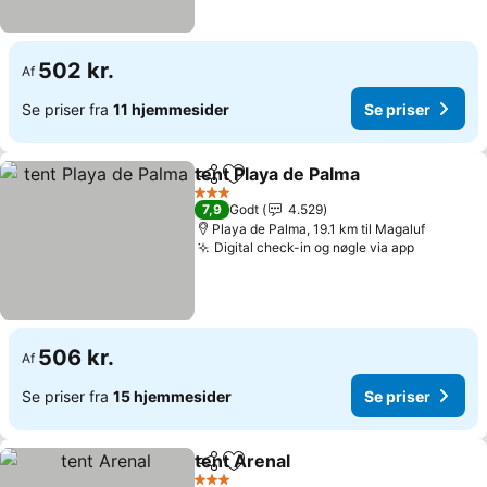
502 kr.
Af
Se priser fra
11 hjemmesider
Se priser
tent Playa de Palma
Del
Føj til favoritter
Se pris
3 Stjerner
7,9
Godt
4.529
Playa de Palma, 19.1 km til Magaluf
Digital check-in og nøgle via app
Se priser
506 kr.
Af
Se priser fra
15 hjemmesider
Se priser
tent Arenal
Del
Føj til favoritter
Se priser