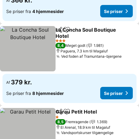
366 kr.
Af
Se priser fra
4 hjemmesider
Se priser
La Concha Soul Boutique
Del
Føj til favoritter
Hotel
Se priser
3 Stjerner
8,4
Meget godt
1.981
Paguera, 7.3 km til Magaluf
Ved foden af Tramuntana-bjergene
Se pris
379 kr.
Af
Se priser fra
8 hjemmesider
Se priser
Garau Petit Hotel
Del
Føj til favoritter
Se priser
1 Stjerner
8,5
Fremragende
1.369
El Arenal, 18.9 km til Magaluf
Vandsportskurser tilgængelige
Se priser