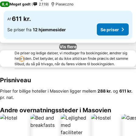
3 Stjerner
8,4
Meget godt
2.119
Piaseczno
611 kr.
Af
Se priser fra
12 hjemmesider
Se priser
Vis flere
De priser og ledige datoer, vi modtager fra bookingsider, ændrer sig
hele tiden. Det betyder, at du ikke altid kan finde præcis det samme
tilbud, du så på trivago, når du føres videre til bookingsiden.
Prisniveau
Priser for billige hoteller i Masovien ligger mellem
‎288 kr.
og
‎611 kr.
pr. nat.
Andre overnatningssteder i Masovien