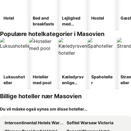
Hotel
Bed and
Lejlighed
Hostel
Gæst
breakfasts
med
faciliteter
Populære hotelkategorier i Masovien
Luksushot
Hoteller
Kæledyrsv
Spahotelle
Stra
eller
med pool
enlige
r
eller
hoteller
Billige hoteller nær Masovien
Du vil måske også synes om disse hoteller...
Intercontinental Hotels Warsaw By Ihg
Sofitel Warsaw Victoria