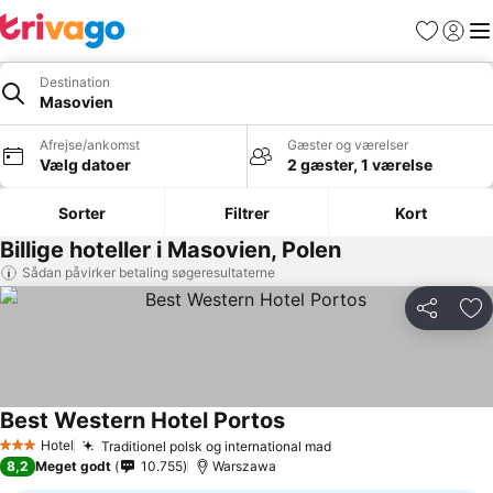
Favoritter
Log ind
Me
Destination
Masovien
Afrejse/ankomst
Gæster og værelser
Vælg datoer
2 gæster, 1 værelse
Sorter
Filtrer
Kort
Billige hoteller i Masovien, Polen
Sådan påvirker betaling søgeresultaterne
Del
Føj
Best Western Hotel Portos
Se priser
Hotel
Traditionel polsk og international mad
Se priser
3 Stjerner
8,2
Meget godt
10.755
Warszawa