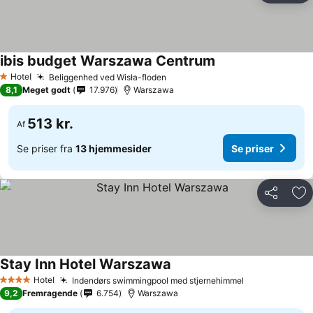
ibis budget Warszawa Centrum
Se priser
Hotel
Beliggenhed ved Wisła-floden
Se priser
1 Stjerner
8,1
Meget godt
17.976
Warszawa
513 kr.
Af
Se priser fra
13 hjemmesider
Se priser
Del
Føj
Stay Inn Hotel Warszawa
Se priser
Hotel
Indendørs swimmingpool med stjernehimmel
Se priser
4 Stjerner
9,2
Fremragende
6.754
Warszawa