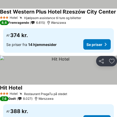
Best Western Plus Hotel Rzeszów City Center
Hotel
Hjælpsom assistance til ture og billetter
Se priser
3 Stjerner
8,6
Fremragende
6.615
Warszawa
374 kr.
Af
Se priser fra
14 hjemmesider
Se priser
Del
Føj
Hit Hotel
Se priser
Hotel
Restaurant PragaTu på stedet
Se priser
3 Stjerner
7,6
Godt
8.027
Warszawa
388 kr.
Af