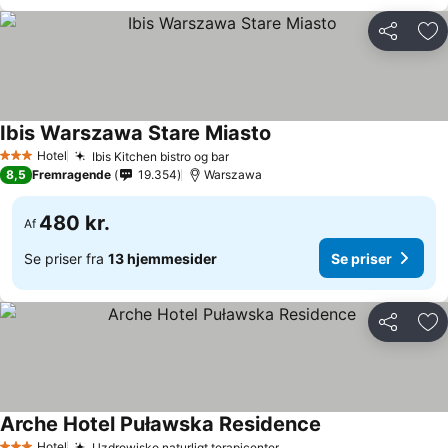
Del
Føj
Ibis Warszawa Stare Miasto
Se priser
Hotel
Ibis Kitchen bistro og bar
Se priser
3 Stjerner
8,5
Fremragende
19.354
Warszawa
480 kr.
Af
Se priser fra
13 hjemmesider
Se priser
Del
Føj
Arche Hotel Puławska Residence
Se priser
Hotel
Uzdrowisko naturligt terapicenter