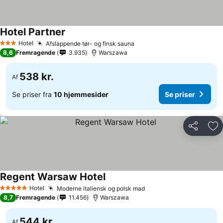
Hotel Partner
Se priser
Hotel
Afslappende tør- og finsk sauna
Se priser
3 Stjerner
8,6
Fremragende
3.935
Warszawa
538 kr.
Af
Se priser fra
10 hjemmesider
Se priser
Del
Føj
Regent Warsaw Hotel
Se priser
Hotel
Moderne italiensk og polsk mad
Se priser
5 Stjerner
8,7
Fremragende
11.456
Warszawa
544 kr.
Af