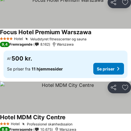
Del
Føj
Focus Hotel Premium Warszawa
Se priser
Hotel
Veludstyret fitnesscenter og sauna
Se priser
4 Stjerner
9,4
Fremragende
8.162
Warszawa
500 kr.
Af
Se priser fra
11 hjemmesider
Se priser
Del
Føj
Hotel MDM City Centre
Se priser
Hotel
Professionel skønhedssalon
Se priser
3 Stjerner
8,8
Fremragende
10.675
Warszawa