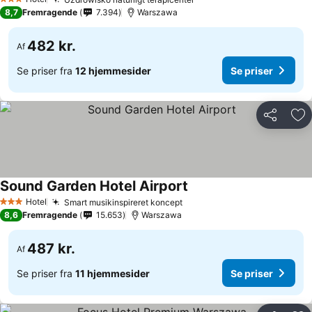
Se priser
3 Stjerner
8,7
Fremragende
7.394
Warszawa
482 kr.
Af
Se priser fra
12 hjemmesider
Se priser
Del
Føj
Sound Garden Hotel Airport
Se priser
Hotel
Smart musikinspireret koncept
Se priser
3 Stjerner
8,6
Fremragende
15.653
Warszawa
487 kr.
Af
Se priser fra
11 hjemmesider
Se priser