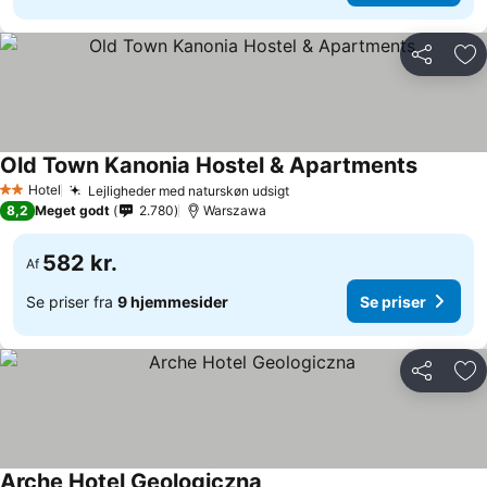
Del
Føj
Old Town Kanonia Hostel & Apartments
Se prise
Hotel
Lejligheder med naturskøn udsigt
Se priser
2 Stjerner
8,2
Meget godt
2.780
Warszawa
582 kr.
Af
Se priser fra
9 hjemmesider
Se priser
Del
Føj
Arche Hotel Geologiczna