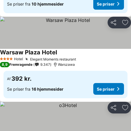
Se priser fra
10 hjemmesider
Se priser
Del
Føj
Warsaw Plaza Hotel
Se priser
Hotel
Elegant Moments restaurant
Se priser
4 Stjerner
8,9
Fremragende
9.347
Warszawa
392 kr.
Af
Se priser fra
16 hjemmesider
Se priser
Del
Føj