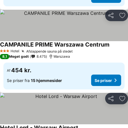
Del
Føj
CAMPANILE PRIME Warszawa Centrum
Se prise
Hotel
Afslappende sauna på stedet
Se priser
3 Stjerner
8,1
Meget godt
8.475
Warszawa
454 kr.
Af
Se priser fra
15 hjemmesider
Se priser
Del
Føj
Hotel Lord - Warsaw Airport