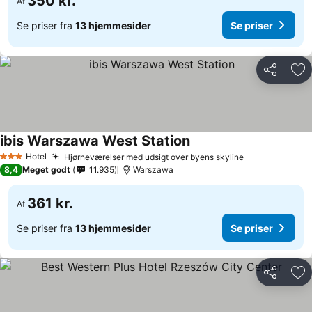
350 kr.
Af
Se priser fra
13 hjemmesider
Se priser
Del
Føj
ibis Warszawa West Station
Se priser
Hotel
Hjørneværelser med udsigt over byens skyline
Se priser
3 Stjerner
8,4
Meget godt
11.935
Warszawa
361 kr.
Af
Se priser fra
13 hjemmesider
Se priser
Del
Føj