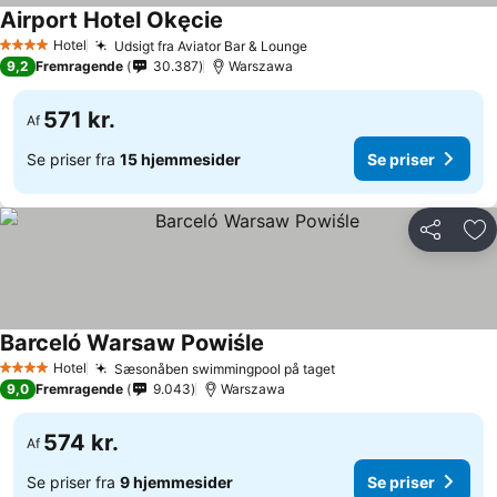
Airport Hotel Okęcie
Se priser
Hotel
Udsigt fra Aviator Bar & Lounge
Se priser
4 Stjerner
9,2
Fremragende
30.387
Warszawa
571 kr.
Af
Se priser fra
15 hjemmesider
Se priser
Del
Føj
Barceló Warsaw Powiśle
Se priser
Hotel
Sæsonåben swimmingpool på taget
Se priser
4 Stjerner
9,0
Fremragende
9.043
Warszawa
574 kr.
Af
Se priser fra
9 hjemmesider
Se priser