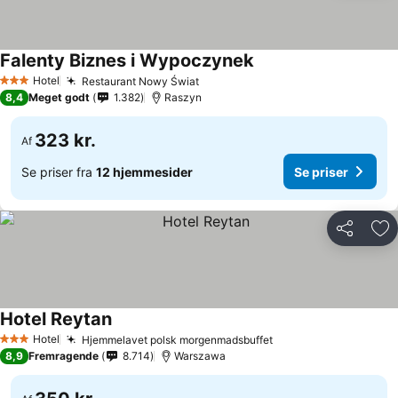
Falenty Biznes i Wypoczynek
Se priser
Hotel
Restaurant Nowy Świat
Se priser
3 Stjerner
8,4
Meget godt
1.382
Raszyn
323 kr.
Af
Se priser fra
12 hjemmesider
Se priser
Del
Føj
Hotel Reytan
Se priser
Hotel
Hjemmelavet polsk morgenmadsbuffet
Se priser
3 Stjerner
8,9
Fremragende
8.714
Warszawa