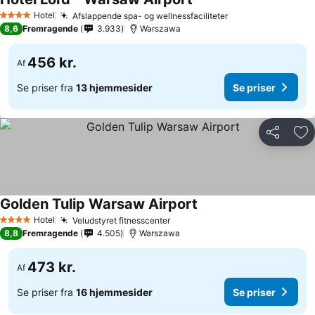
Se priser
Hotel
Afslappende spa- og wellnessfaciliteter
Se priser
4 Stjerner
8,6
Fremragende
3.933
Warszawa
456 kr.
Af
Se priser fra
13 hjemmesider
Se priser
Del
Føj
Golden Tulip Warsaw Airport
Se priser
Hotel
Veludstyret fitnesscenter
Se priser
4 Stjerner
8,8
Fremragende
4.505
Warszawa
473 kr.
Af
Se priser fra
16 hjemmesider
Se priser