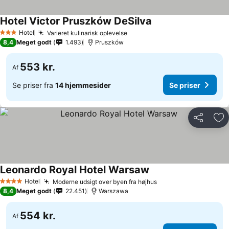
Hotel Victor Pruszków DeSilva
Se priser
Hotel
Varieret kulinarisk oplevelse
Se priser
3 Stjerner
8,4
Meget godt
1.493
Pruszków
553 kr.
Af
Se priser fra
14 hjemmesider
Se priser
Del
Føj
Leonardo Royal Hotel Warsaw
Se priser
Hotel
Moderne udsigt over byen fra højhus
Se priser
4 Stjerner
8,4
Meget godt
22.451
Warszawa
554 kr.
Af