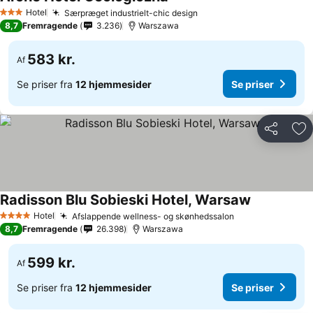
Se priser
Hotel
Særpræget industrielt-chic design
Se priser
3 Stjerner
8,7
Fremragende
3.236
Warszawa
583 kr.
Af
Se priser fra
12 hjemmesider
Se priser
Del
Føj
Radisson Blu Sobieski Hotel, Warsaw
Se priser
Hotel
Afslappende wellness- og skønhedssalon
Se priser
4 Stjerner
8,7
Fremragende
26.398
Warszawa
599 kr.
Af
Se priser fra
12 hjemmesider
Se priser