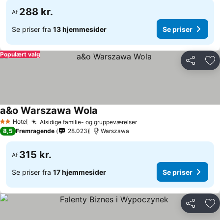
288 kr.
Af
Se priser fra
13 hjemmesider
Se priser
Populært valg
Del
Føj
a&o Warszawa Wola
Se priser
Hotel
Alsidige familie- og gruppeværelser
Se priser
2 Stjerner
8,5
Fremragende
28.023
Warszawa
315 kr.
Af
Se priser fra
17 hjemmesider
Se priser
Del
Føj