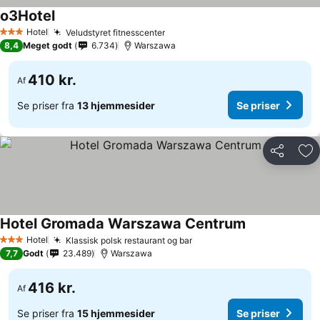
o3Hotel
Se priser
Hotel
Veludstyret fitnesscenter
Se priser
3 Stjerner
8,4
Meget godt
6.734
Warszawa
410 kr.
Af
Se priser fra
13 hjemmesider
Se priser
Del
Føj
Hotel Gromada Warszawa Centrum
Se priser
Hotel
Klassisk polsk restaurant og bar
Se priser
3 Stjerner
7,7
Godt
23.489
Warszawa
416 kr.
Af
Se priser fra
15 hjemmesider
Se priser