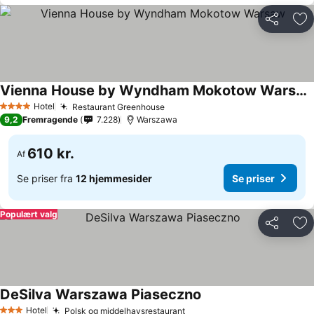
Del
Føj
Vienna House by Wyndham Mokotow Warsaw
Se priser
Hotel
Restaurant Greenhouse
Se priser
4 Stjerner
9,2
Fremragende
7.228
Warszawa
610 kr.
Af
Se priser fra
12 hjemmesider
Se priser
Populært valg
Del
Føj
DeSilva Warszawa Piaseczno
Se priser
Hotel
Polsk og middelhavsrestaurant
Se priser