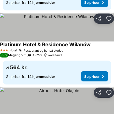
Se priser fra
14 hjemmesider
Se priser
Del
Føj
Platinum Hotel & Residence Wilanów
Se priser
Hotel
Restaurant og bar på stedet
Se priser
3 Stjerner
8,0
Meget godt
4.827
Warszawa
564 kr.
Af
Se priser fra
14 hjemmesider
Se priser
Del
Føj