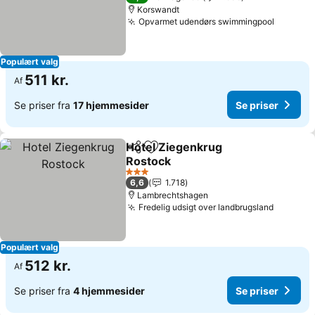
Korswandt
Opvarmet udendørs swimmingpool
Populært valg
511 kr.
Af
Se priser fra
17 hjemmesider
Se priser
Hotel Ziegenkrug
Del
Føj til favoritter
Rostock
3 Stjerner
6,6
1.718
Lambrechtshagen
Fredelig udsigt over landbrugsland
Populært valg
512 kr.
Af
Se priser fra
4 hjemmesider
Se priser