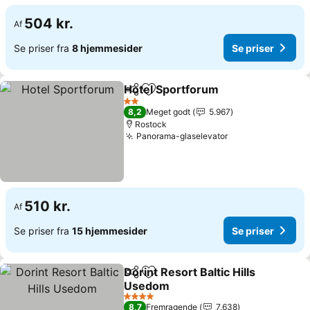
504 kr.
Af
Se priser fra
8 hjemmesider
Se priser
Hotel Sportforum
Del
Føj til favoritter
2 Stjerner
8,2
Meget godt
5.967
Rostock
Panorama-glaselevator
510 kr.
Af
Se priser fra
15 hjemmesider
Se priser
Dorint Resort Baltic Hills
Del
Føj til favoritter
Usedom
4 Stjerner
8,7
Fremragende
7.638