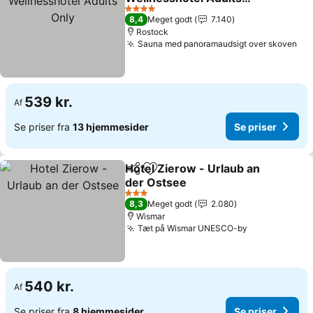
Only
4 Stjerner
8,4
Meget godt
7.140
Rostock
Sauna med panoramaudsigt over skoven
539 kr.
Af
Se priser fra
13 hjemmesider
Se priser
Hotel Zierow - Urlaub an
Del
Føj til favoritter
der Ostsee
3 Stjerner
8,3
Meget godt
2.080
Wismar
Tæt på Wismar UNESCO-by
540 kr.
Af
Se priser fra
8 hjemmesider
Se priser