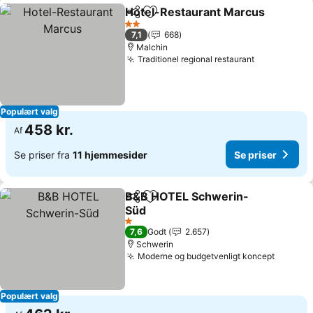
Hotel-Restaurant Marcus
Del
Føj til favoritter
2 Stjerner
7,1
668
Malchin
Traditionel regional restaurant
Populært valg
458 kr.
Af
Se priser fra
11 hjemmesider
Se priser
B&B HOTEL Schwerin-
Del
Føj til favoritter
Süd
1 Stjerner
7,6
Godt
2.657
Schwerin
Moderne og budgetvenligt koncept
Populært valg