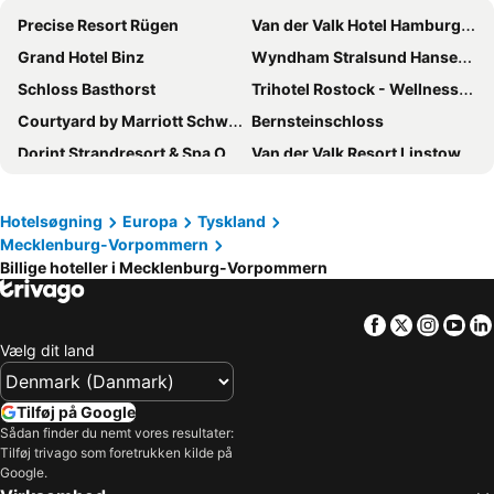
Precise Resort Rügen
Van der Valk Hotel Hamburg-Wittenburg
Grand Hotel Binz
Wyndham Stralsund HanseDom
Schloss Basthorst
Trihotel Rostock - Wellnesshotel Adults Only
Courtyard by Marriott Schwerin
Bernsteinschloss
Dorint Strandresort & Spa Ostseebad Wustrow
Van der Valk Resort Linstow
ScanHotels City
IFA Ruegen Hotel u. Ferienpark
A-ROSA Kurhaus Binz
Yachthafenresidenz Hohe Düne
Hotelsøgning
Europa
Tyskland
Mecklenburg-Vorpommern
Hanse House Wismar
Vienna House by Wyndham Sonne Rostock
Billige hoteller i Mecklenburg-Vorpommern
Pentahotel Rostock
Arkona Strandhotel
Aquamaris Strandresidenz Rügen
B&B Hotel Rostock-Hafen
Facebook
Twitter
Insta
Yo
WONNEMAR Resort-Hotel Wismar
Schlosshotel Ralswiek
Vælg dit land
PLAZA Premium Schwerin
Stadthotel Stern
Dorint Seehotel Binz-Therme Binz/Rügen
Grand Hotel Heiligendamm
Tilføj på Google
Sådan finder du nemt vores resultater:
Wyndham Garden Wismar
IntercityHotel Schwerin
Tilføj trivago som foretrukken kilde på
Strandhotel Fischland
Park Inn By Radisson Wismar
Google.