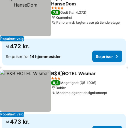
Del
Føj til favoritter
HanseDom
4 Stjerner
7,5
Godt
4.372
Kramerhof
Panoramisk tagterrasse på tiende etage
Populært valg
472 kr.
Af
Se priser fra
14 hjemmesider
Se priser
B&B HOTEL Wismar
Del
Føj til favoritter
3 Stjerner
8,3
Meget godt
1.036
Bobitz
Moderne og rent designkoncept
Populært valg
473 kr.
Af