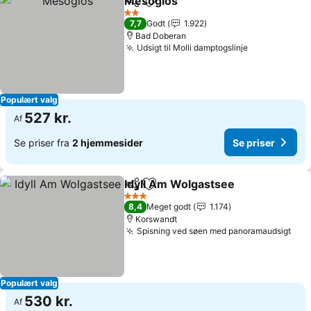
Mesogios
Del
Føj til favoritter
2 Stjerner
7,7
Godt
1.922
Bad Doberan
Udsigt til Molli damptogslinje
Populært valg
527 kr.
Af
Se priser fra
2 hjemmesider
Se priser
Idyll Am Wolgastsee
Del
Føj til favoritter
3 Stjerner
8,4
Meget godt
1.174
Korswandt
Spisning ved søen med panoramaudsigt
Populært valg
530 kr.
Af