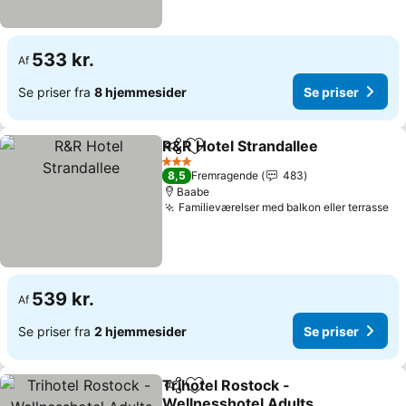
533 kr.
Af
Se priser fra
8 hjemmesider
Se priser
R&R Hotel Strandallee
Del
Føj til favoritter
3 Stjerner
8,5
Fremragende
483
Baabe
Familieværelser med balkon eller terrasse
539 kr.
Af
Se priser fra
2 hjemmesider
Se priser
Trihotel Rostock -
Del
Føj til favoritter
Wellnesshotel Adults