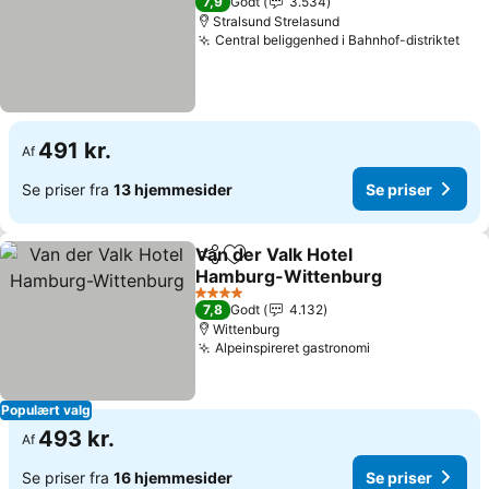
7,9
Godt
3.534
Stralsund Strelasund
Central beliggenhed i Bahnhof-distriktet
491 kr.
Af
Se priser fra
13 hjemmesider
Se priser
Van der Valk Hotel
Del
Føj til favoritter
Hamburg-Wittenburg
4 Stjerner
7,8
Godt
4.132
Wittenburg
Alpeinspireret gastronomi
Populært valg
493 kr.
Af
Se priser fra
16 hjemmesider
Se priser