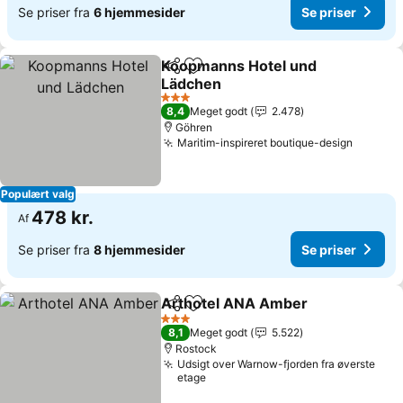
Se priser fra
6 hjemmesider
Se priser
Koopmanns Hotel und
Del
Føj til favoritter
Lädchen
3 Stjerner
8,4
Meget godt
2.478
Göhren
Maritim-inspireret boutique-design
Populært valg
478 kr.
Af
Se priser fra
8 hjemmesider
Se priser
Arthotel ANA Amber
Del
Føj til favoritter
3 Stjerner
8,1
Meget godt
5.522
Rostock
Udsigt over Warnow-fjorden fra øverste
etage