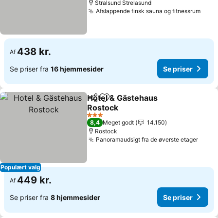
Stralsund Strelasund
Afslappende finsk sauna og fitnessrum
438 kr.
Af
Se priser fra
16 hjemmesider
Se priser
Hotel & Gästehaus
Del
Føj til favoritter
Rostock
3 Stjerner
8,4
Meget godt
14.150
Rostock
Panoramaudsigt fra de øverste etager
Populært valg
449 kr.
Af
Se priser fra
8 hjemmesider
Se priser