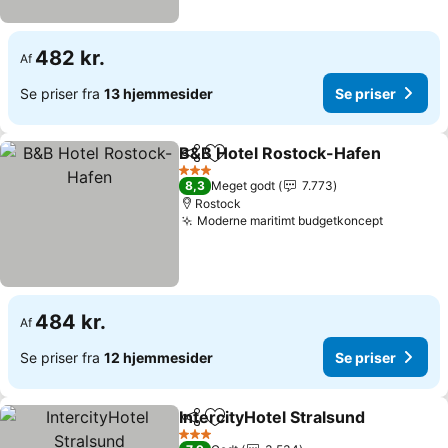
482 kr.
Af
Se priser fra
13 hjemmesider
Se priser
B&B Hotel Rostock-Hafen
Del
Føj til favoritter
3 Stjerner
8,3
Meget godt
7.773
Rostock
Moderne maritimt budgetkoncept
484 kr.
Af
Se priser fra
12 hjemmesider
Se priser
IntercityHotel Stralsund
Del
Føj til favoritter
3 Stjerner