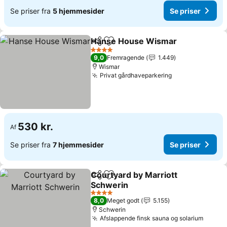
Se priser fra
5 hjemmesider
Se priser
Hanse House Wismar
Del
Føj til favoritter
4 Stjerner
9,0
Fremragende
1.449
Wismar
Privat gårdhaveparkering
530 kr.
Af
Se priser fra
7 hjemmesider
Se priser
Courtyard by Marriott
Del
Føj til favoritter
Schwerin
4 Stjerner
8,0
Meget godt
5.155
Schwerin
Afslappende finsk sauna og solarium