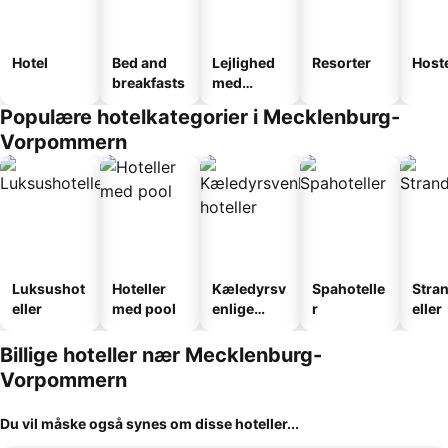
Hotel
Bed and
Lejlighed
Resorter
Host
breakfasts
med
faciliteter
Populære hotelkategorier i Mecklenburg-
Vorpommern
Luksushot
Hoteller
Kæledyrsv
Spahotelle
Stra
eller
med pool
enlige
r
eller
hoteller
Billige hoteller nær Mecklenburg-
Vorpommern
Du vil måske også synes om disse hoteller...