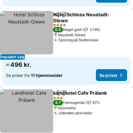
Hotel Schloss Neustadt-
Del
Føj til favoritter
Glewe
4 Stjerner
8,0
Meget godt
3.190
Neustadt-Glewe
Spisning på flodterrasse
Populært valg
496 kr.
Af
Se priser fra
11 hjemmesider
Se priser
Landhotel Cafe Prälank
Del
Føj til favoritter
3 Stjerner
8,7
Fremragende
671
Neustrelitz
Udendørs aktiviteter