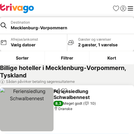
Favoritter
Log ind
Me
Destination
Mecklenburg-Vorpommern
Afrejse/ankomst
Gæster og værelser
Vælg datoer
2 gæster, 1 værelse
Sorter
Filtrer
Kort
Billige hoteller i Mecklenburg-Vorpommern,
Tyskland
Sådan påvirker betaling søgeresultaterne
Feriensiedlung
Del
Føj til favoritter
Schwalbennest
8,3
Meget godt
10
Dranske