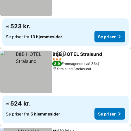
523 kr.
Af
Se priser fra
13 hjemmesider
Se priser
B&B HOTEL Stralsund
Del
Føj til favoritter
3 Stjerner
8,9
Fremragende
364
Stralsund Strelasund
524 kr.
Af
Se priser fra
5 hjemmesider
Se priser