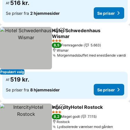
516 kr.
Af
Se priser fra
2 hjemmesider
Se priser
Hotel Schwedenhaus
Del
Føj til favoritter
Wismar
3 Stjerner
8,5
Fremragende
5.663
Wismar
Morgenmadsbuffet med enestående værdi
Populært valg
519 kr.
Af
Se priser fra
8 hjemmesider
Se priser
IntercityHotel Rostock
Del
Føj til favoritter
3 Stjerner
8,2
Meget godt
7.115
Rostock
Lydisolerede værelser mod gården