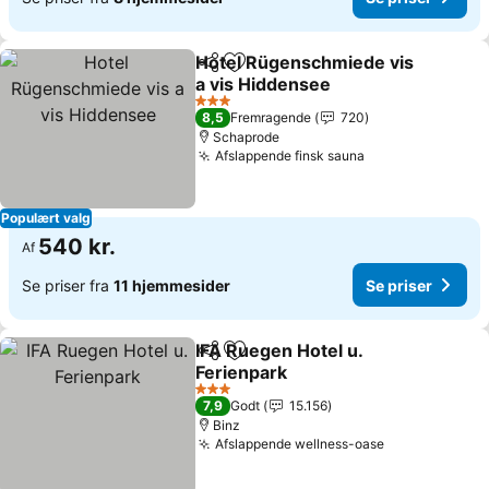
Hotel Rügenschmiede vis
Del
Føj til favoritter
a vis Hiddensee
3 Stjerner
8,5
Fremragende
720
Schaprode
Afslappende finsk sauna
Populært valg
540 kr.
Af
Se priser fra
11 hjemmesider
Se priser
IFA Ruegen Hotel u.
Del
Føj til favoritter
Ferienpark
3 Stjerner
7,9
Godt
15.156
Binz
Afslappende wellness-oase