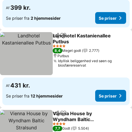
399 kr.
Af
Se priser fra
2 hjemmesider
Se priser
Landhotel Kastanienallee
Del
Føj til favoritter
Putbus
4 Stjerner
8,4
Meget godt
2.777
Putbus
Idyllisk beliggenhed ved søen og
biosfærereservat
431 kr.
Af
Se priser fra
12 hjemmesider
Se priser
Vienna House by
Del
Føj til favoritter
Wyndham Baltic
Stralsund
4 Stjerner
7,7
Godt
5.504