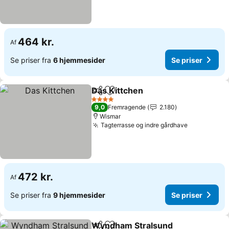
464 kr.
Af
Se priser fra
6 hjemmesider
Se priser
Das Kittchen
Del
Føj til favoritter
4 Stjerner
9,0
Fremragende
2.180
Wismar
Tagterrasse og indre gårdhave
472 kr.
Af
Se priser fra
9 hjemmesider
Se priser
Wyndham Stralsund