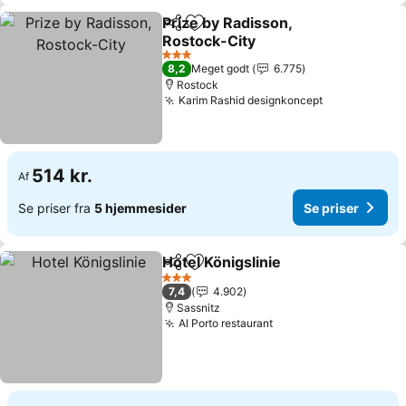
Prize by Radisson,
Del
Føj til favoritter
Rostock-City
3 Stjerner
8,2
Meget godt
6.775
Rostock
Karim Rashid designkoncept
514 kr.
Af
Se priser fra
5 hjemmesider
Se priser
Hotel Königslinie
Del
Føj til favoritter
3 Stjerner
7,4
4.902
Sassnitz
Al Porto restaurant