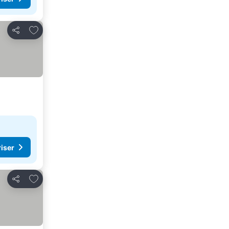
Føj til favoritter
Del
riser
Føj til favoritter
Del