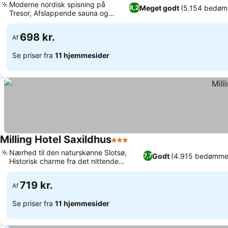
Moderne nordisk spisning på
Meget godt
(5.154 bedøm
8,2
Tresor, Afslappende sauna og
Se priser
fitnessfaciliteter
698 kr.
Af
Se priser fra
11 hjemmesider
Milling Hotel Saxildhus
3 Stjerner
Se priser
Nærhed til den naturskønne Slotsø,
Godt
(4.915 bedømmel
7,7
Historisk charme fra det nittende
Se priser
århundrede
719 kr.
Af
Se priser fra
11 hjemmesider