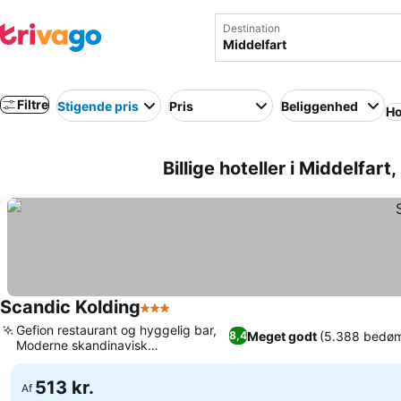
Destination
Filtre
Stigende pris
Pris
Beliggenhed
Ho
Billige hoteller i Middelfar
Scandic Kolding
3 Stjerner
Se priser
Gefion restaurant og hyggelig bar,
Meget godt
(5.388 bedøm
8,4
Moderne skandinavisk
Se priser
forretningscentrum
513 kr.
Af