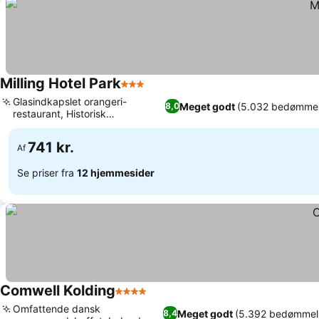
Milling Hotel Park
3 Stjerner
Se priser
Glasindkapslet orangeri-
Meget godt
(5.032 bedømmel
8,0
restaurant, Historisk
Se priser
hospitalsomdannelse
741 kr.
Af
Se priser fra
12 hjemmesider
Comwell Kolding
4 Stjerner
Se priser
Omfattende dansk
Meget godt
(5.392 bedømmel
8,4