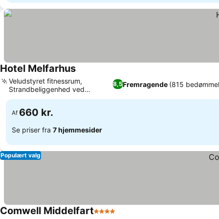
Hotel Melfarhus
Se priser
Veludstyret fitnessrum,
Fremragende
(815 bedømmel
8,5
Strandbeliggenhed ved
Se priser
Middelfart Marina
660 kr.
Af
Se priser fra
7 hjemmesider
Populært valg
Comwell Middelfart
4 Stjerner
Se priser