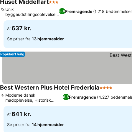
Huset Middelfart
3 Stjerner
Se priser
Unik
Fremragende
(1.218 bedømmelser
8,6
byggeudstillingsoplevelse,
Se priser
Lækker morgenbuffet
637 kr.
Af
Se priser fra
13 hjemmesider
Populært valg
Best Western Plus Hotel Fredericia
4 Stjerner
Se prise
Moderne dansk
Fremragende
(4.227 bedømmels
8,5
madoplevelse, Historisk
Se priser
Fredericia-fotografi
641 kr.
Af
Se priser fra
14 hjemmesider