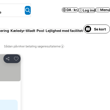
DA · kr.
Menu
Log ind
e
Se kort
ering
Kæledyr tilladt
Pool
Lejlighed med faciliteter
Resort
Space
Sådan påvirker betaling søgeresultaterne
Føj til favoritter
Del