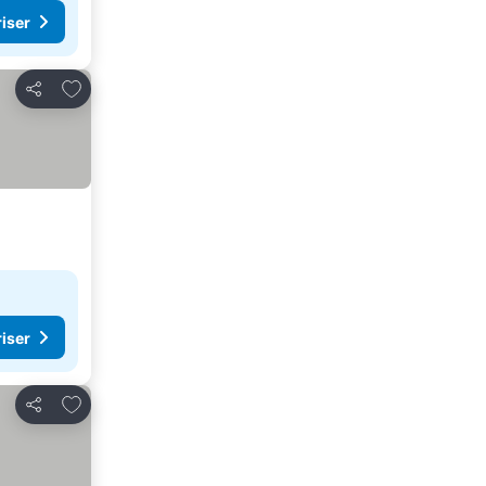
riser
Føj til favoritter
Del
riser
Føj til favoritter
Del