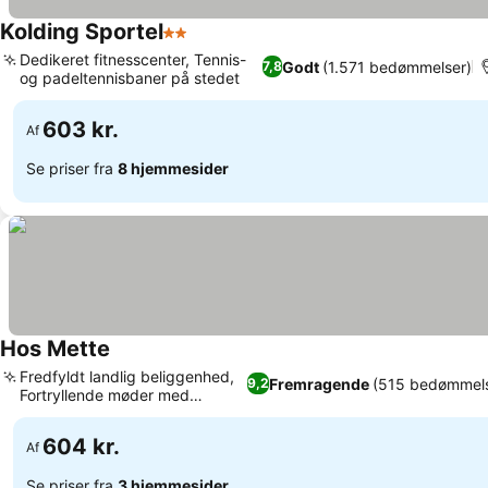
Kolding Sportel
2 Stjerner
Se priser
Dedikeret fitnesscenter, Tennis-
Godt
(1.571 bedømmelser)
7,8
og padeltennisbaner på stedet
Se priser
603 kr.
Af
Se priser fra
8 hjemmesider
Hos Mette
Se priser
Fredfyldt landlig beliggenhed,
Fremragende
(515 bedømmels
9,2
Fortryllende møder med
Se priser
dyrelivet
604 kr.
Af
Se priser fra
3 hjemmesider