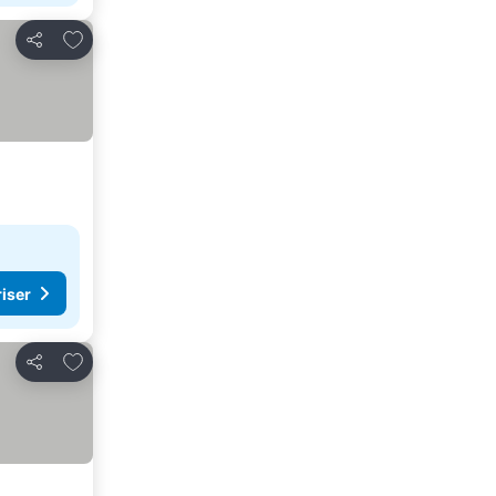
Føj til favoritter
Del
riser
Føj til favoritter
Del