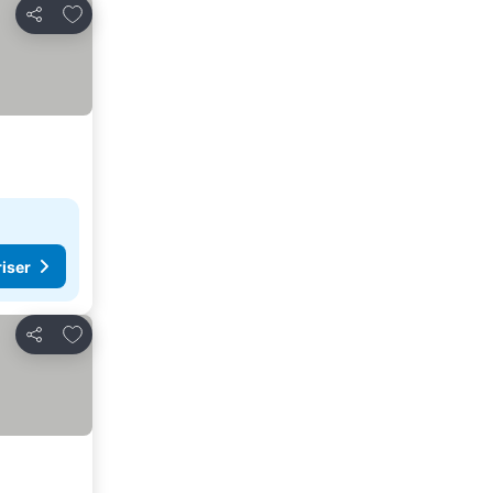
Føj til favoritter
Del
riser
Føj til favoritter
Del