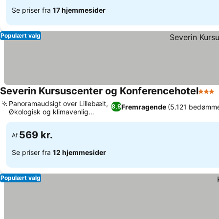
Se priser fra
17 hjemmesider
Populært valg
Severin Kursuscenter og Konferencehotel
3 Stj
Panoramaudsigt over Lillebælt,
Fremragende
(5.121 bedømme
8,9
Økologisk og klimavenlig
Se priser
spisning
569 kr.
Af
Se priser fra
12 hjemmesider
Populært valg