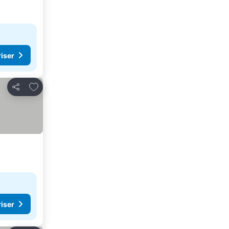
riser
Føj til favoritter
Del
riser