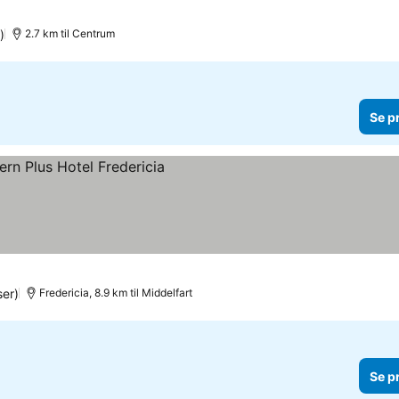
)
2.7 km til Centrum
Se p
r
er)
Fredericia, 8.9 km til Middelfart
Se p