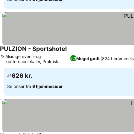
PULZION - Sportshotel
Se priser
Alsidige event- og
Meget godt
(824 bedømmels
8,3
konferencelokaler, Praktisk
Se priser
opladning af elbiler
626 kr.
Af
Se priser fra
9 hjemmesider