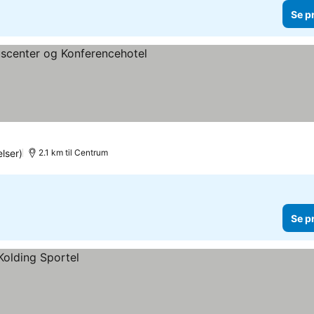
Se p
erner
Se priser
lser)
2.1 km til Centrum
Se p