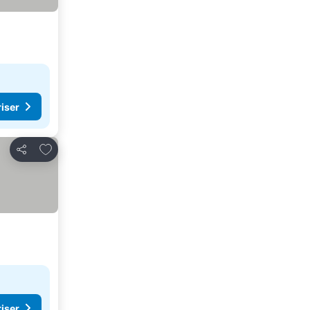
riser
Føj til favoritter
Del
riser