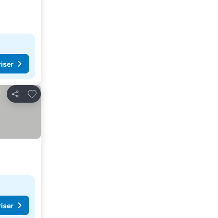
riser
Føj til favoritter
Del
riser