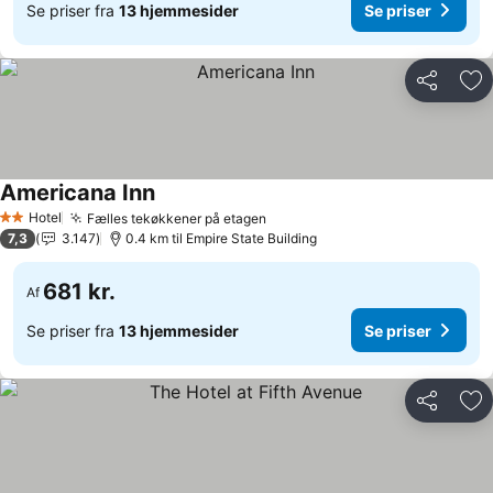
Se priser fra
13 hjemmesider
Se priser
Del
Føj
Americana Inn
Hotel
Fælles tekøkkener på etagen
2 Stjerner
7,3
3.147
0.4 km til Empire State Building
681 kr.
Af
Se priser fra
13 hjemmesider
Se priser
Del
Føj