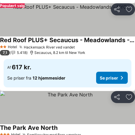
Populært valg
Del
Føj
Red Roof PLUS+ Secaucus - Meadowlands - NYC
Hotel
Hackensack River ved vandet
2 Stjerner
7,1
5.418
Secaucus, 8.2 km til New York
617 kr.
Af
Se priser fra
12 hjemmesider
Se priser
Del
Føj
The Park Ave North
Hotel
Familiesuiter med flere værelser