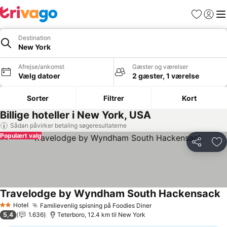
Favoritter
Log ind
Me
Destination
New York
Afrejse/ankomst
Gæster og værelser
Vælg datoer
2 gæster, 1 værelse
Sorter
Filtrer
Kort
Billige hoteller i New York, USA
Sådan påvirker betaling søgeresultaterne
Populært valg
Del
Føj
Travelodge by Wyndham South Hackensack
Hotel
Familievenlig spisning på Foodies Diner
2 Stjerner
5,4
1.636
Teterboro, 12.4 km til New York