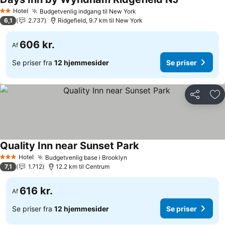
Hotel
Budgetvenlig indgang til New York
2 Stjerner
6,1
2.737
Ridgefield, 9.7 km til New York
606 kr.
Af
Se priser fra
12 hjemmesider
Se priser
Del
Føj
Quality Inn near Sunset Park
Hotel
Budgetvenlig base i Brooklyn
3 Stjerner
7,1
1.712
12.2 km til Centrum
616 kr.
Af
Se priser fra
12 hjemmesider
Se priser