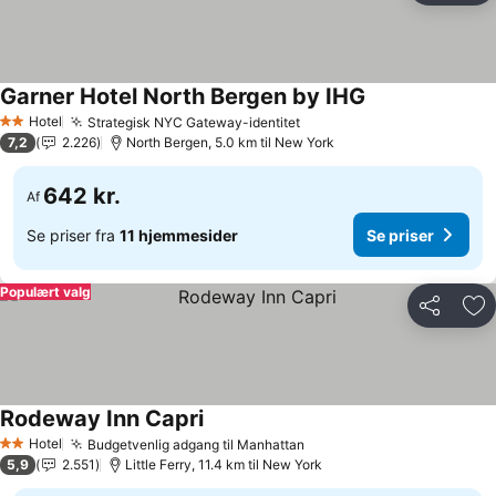
Garner Hotel North Bergen by IHG
Hotel
Strategisk NYC Gateway-identitet
2 Stjerner
7,2
2.226
North Bergen, 5.0 km til New York
642 kr.
Af
Se priser fra
11 hjemmesider
Se priser
Populært valg
Del
Føj
Rodeway Inn Capri
Hotel
Budgetvenlig adgang til Manhattan
2 Stjerner
5,9
2.551
Little Ferry, 11.4 km til New York