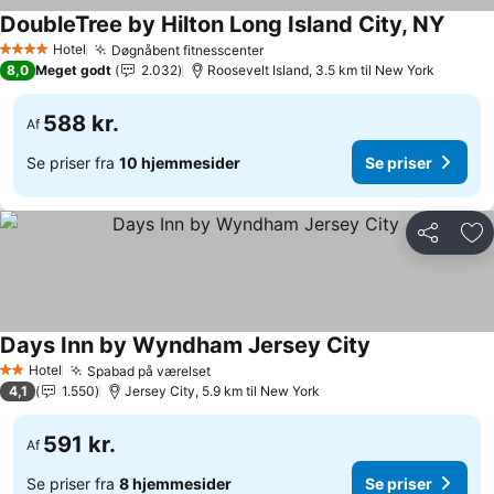
DoubleTree by Hilton Long Island City, NY
Hotel
Døgnåbent fitnesscenter
4 Stjerner
8,0
Meget godt
2.032
Roosevelt Island, 3.5 km til New York
588 kr.
Af
Se priser fra
10 hjemmesider
Se priser
Del
Føj
Days Inn by Wyndham Jersey City
Hotel
Spabad på værelset
2 Stjerner
4,1
1.550
Jersey City, 5.9 km til New York
591 kr.
Af
Se priser fra
8 hjemmesider
Se priser