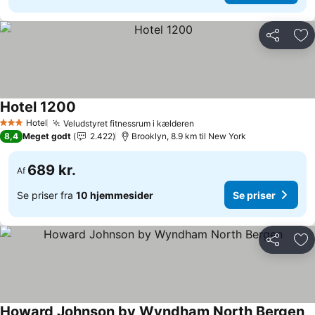
Del
Føj
Hotel 1200
Hotel
Veludstyret fitnessrum i kælderen
3 Stjerner
8,4
Meget godt
2.422
Brooklyn, 8.9 km til New York
689 kr.
Af
Se priser fra
10 hjemmesider
Se priser
Del
Føj
Howard Johnson by Wyndham North Bergen