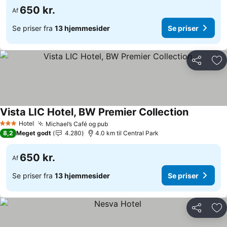
650 kr.
Af
Se priser fra
13 hjemmesider
Se priser
Del
Føj
Vista LIC Hotel, BW Premier Collection
Hotel
Michael’s Café og pub
3 Stjerner
8,2
Meget godt
4.280
4.0 km til Central Park
650 kr.
Af
Se priser fra
13 hjemmesider
Se priser
Del
Føj