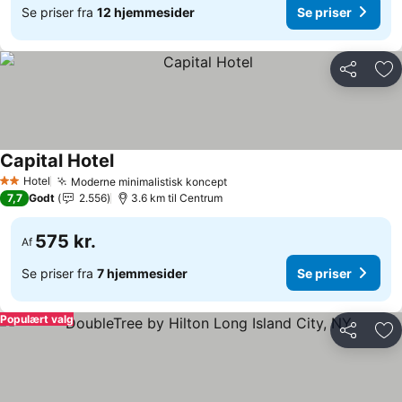
Se priser fra
12 hjemmesider
Se priser
Del
Føj
Capital Hotel
Hotel
Moderne minimalistisk koncept
2 Stjerner
7,7
Godt
2.556
3.6 km til Centrum
575 kr.
Af
Se priser fra
7 hjemmesider
Se priser
Populært valg
Del
Føj