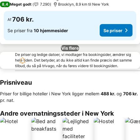
3 Stjerner
8,4
Meget godt
7.290
Brooklyn, 8.9 km til New York
706 kr.
Af
Se priser fra
10 hjemmesider
Se priser
Vis flere
De priser og ledige datoer, vi modtager fra bookingsider, ændrer sig
hele tiden. Det betyder, at du ikke altid kan finde præcis det samme
tilbud, du så på trivago, når du føres videre til bookingsiden.
Prisniveau
Priser for billige hoteller i New York ligger mellem
‎488 kr.
og
‎706 kr.
pr. nat.
Andre overnatningssteder i New York