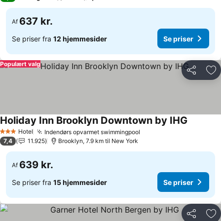
637 kr.
Af
Se priser fra
12 hjemmesider
Se priser
Populært valg
Del
Føj
Holiday Inn Brooklyn Downtown by IHG
Hotel
Indendørs opvarmet swimmingpool
3 Stjerner
7,4
11.925
Brooklyn, 7.9 km til New York
639 kr.
Af
Se priser fra
15 hjemmesider
Se priser
Del
Føj