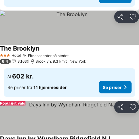
Del
Føj
The Brooklyn
Hotel
Fitnesscenter på stedet
3 Stjerner
6,4
3.163
Brooklyn, 9.3 km til New York
602 kr.
Af
Se priser fra
11 hjemmesider
Se priser
Populært valg
Del
Føj
Days Inn by Wyndham Ridgefield NJ