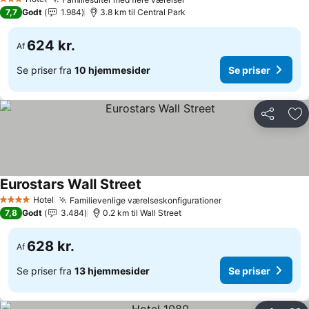
3 Stjerner
7,7
Godt
1.984
3.8 km til Central Park
624 kr.
Af
Se priser fra
10 hjemmesider
Se priser
Del
Føj
Eurostars Wall Street
Hotel
Familievenlige værelseskonfigurationer
4 Stjerner
7,8
Godt
3.484
0.2 km til Wall Street
628 kr.
Af
Se priser fra
13 hjemmesider
Se priser