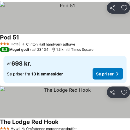
Del
Føj
Pod 51
Hotel
Clinton Hall håndværksølhave
3 Stjerner
8,2
Meget godt
23.104
1.5 km til Times Square
698 kr.
Af
Se priser fra
13 hjemmesider
Se priser
Del
Føj
The Lodge Red Hook
Hotel
Omfattende morgenmadsbuffet