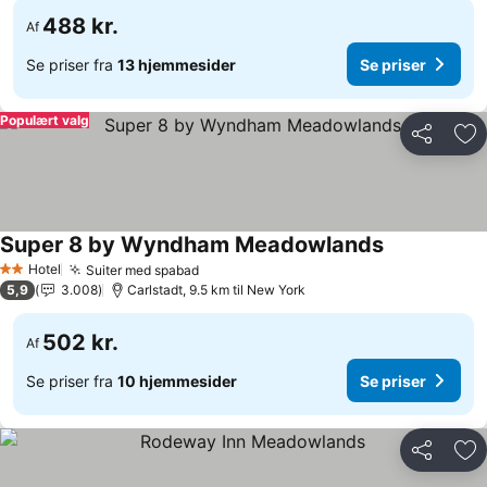
488 kr.
Af
Se priser fra
13 hjemmesider
Se priser
Populært valg
Del
Føj
Super 8 by Wyndham Meadowlands
Hotel
Suiter med spabad
2 Stjerner
5,9
3.008
Carlstadt, 9.5 km til New York
502 kr.
Af
Se priser fra
10 hjemmesider
Se priser
Del
Føj