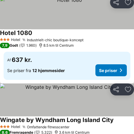
Del
Føj
Hotel 1080
Hotel
Industrielt-chic boutique-koncept
3 Stjerner
7,9
Godt
1.960
8.5 km til Centrum
637 kr.
Af
Se priser fra
12 hjemmesider
Se priser
Del
Føj
Wingate by Wyndham Long Island City
Hotel
Omfattende fitnesscenter
3 Stjerner
8,6
Fremragende
5.322
3.6 km til Centrum