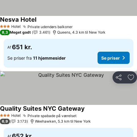
Nesva Hotel
Hotel
Private udendørs balkoner
3 Stjerner
8,3
Meget godt
3.461
Queens, 4.3 km til New York
651 kr.
Af
Se priser fra
11 hjemmesider
Se priser
Del
Føj
Quality Suites NYC Gateway
Hotel
Private spabade på værelset
3 Stjerner
6,9
3.173
Weehawken, 5.3 km til New York
652 kr.
Af