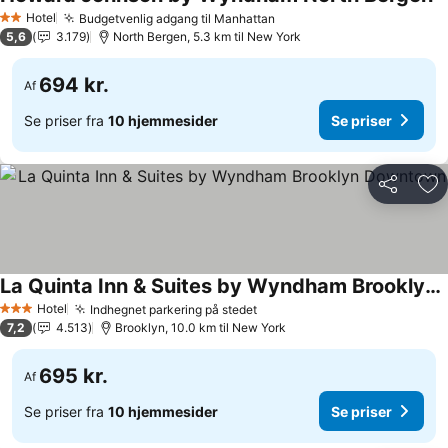
Hotel
Budgetvenlig adgang til Manhattan
2 Stjerner
5,6
3.179
North Bergen, 5.3 km til New York
694 kr.
Af
Se priser fra
10 hjemmesider
Se priser
Del
Føj
La Quinta Inn & Suites by Wyndham Brooklyn Downtown
Hotel
Indhegnet parkering på stedet
3 Stjerner
7,2
4.513
Brooklyn, 10.0 km til New York
695 kr.
Af
Se priser fra
10 hjemmesider
Se priser