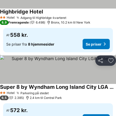
Highbridge Hotel
Hotel
Adgang til Highbridge-kvarteret
2 Stjerner
8,9
Fremragende
6.498
Bronx, 10.2 km til New York
558 kr.
Af
Se priser fra
8 hjemmesider
Se priser
Del
Føj
Super 8 by Wyndham Long Island City LGA Hotel
Hotel
Parkering på stedet
2 Stjerner
6,5
2.385
2.4 km til Central Park
572 kr.
Af