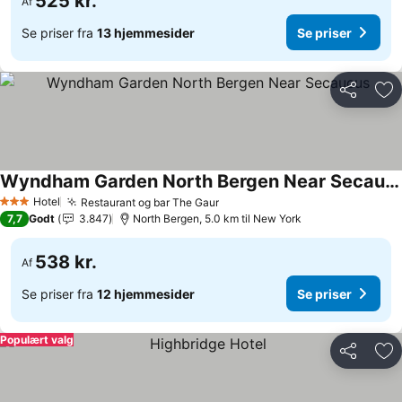
525 kr.
Af
Se priser fra
13 hjemmesider
Se priser
Del
Føj
Wyndham Garden North Bergen Near Secaucus
Hotel
Restaurant og bar The Gaur
3 Stjerner
7,7
Godt
3.847
North Bergen, 5.0 km til New York
538 kr.
Af
Se priser fra
12 hjemmesider
Se priser
Populært valg
Del
Føj