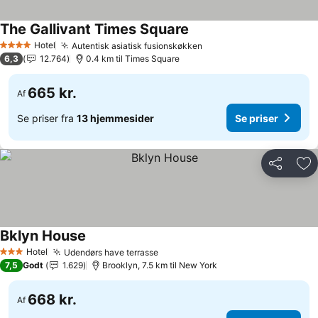
The Gallivant Times Square
Hotel
Autentisk asiatisk fusionskøkken
4 Stjerner
6,3
12.764
0.4 km til Times Square
665 kr.
Af
Se priser fra
13 hjemmesider
Se priser
Del
Føj
Bklyn House
Hotel
Udendørs have terrasse
3 Stjerner
7,5
Godt
1.629
Brooklyn, 7.5 km til New York
668 kr.
Af