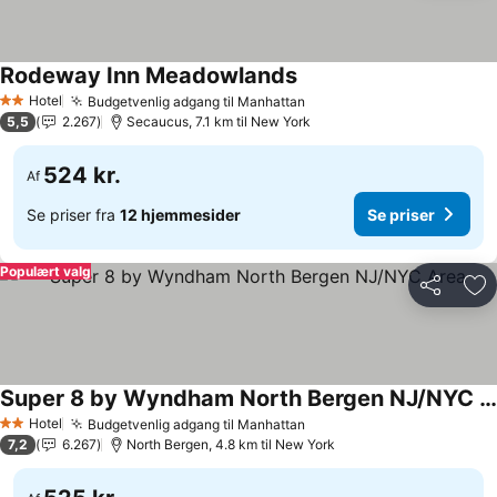
Rodeway Inn Meadowlands
Hotel
Budgetvenlig adgang til Manhattan
2 Stjerner
5,5
2.267
Secaucus, 7.1 km til New York
524 kr.
Af
Se priser fra
12 hjemmesider
Se priser
Populært valg
Del
Føj
Super 8 by Wyndham North Bergen NJ/NYC Area
Hotel
Budgetvenlig adgang til Manhattan
2 Stjerner
7,2
6.267
North Bergen, 4.8 km til New York