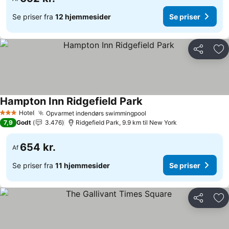
Se priser fra
12 hjemmesider
Se priser
Del
Føj
Hampton Inn Ridgefield Park
Hotel
Opvarmet indendørs swimmingpool
3 Stjerner
7,9
Godt
3.476
Ridgefield Park, 9.9 km til New York
654 kr.
Af
Se priser fra
11 hjemmesider
Se priser
Del
Føj