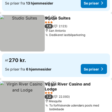
Se priser fra
13 hjemmesider
Se priser
Studio Suites
Del
Føj til favoritter
3 Stjerner
7,0
2.123
San Antonio
Dedikeret lastbilparkering
270 kr.
Af
Se priser fra
6 hjemmesider
Se priser
Virgin River Casino and
Del
Føj til favoritter
Lodge
3 Stjerner
7,2
22.093
Mesquite
To forfriskende udendørs pools med
boblebade