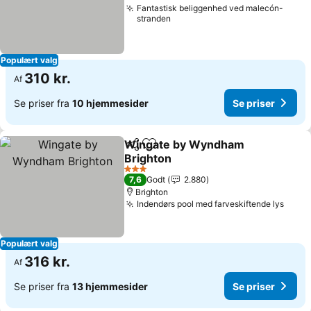
Fantastisk beliggenhed ved malecón-
stranden
Populært valg
310 kr.
Af
Se priser fra
10 hjemmesider
Se priser
Wingate by Wyndham
Del
Føj til favoritter
Brighton
3 Stjerner
7,6
Godt
2.880
Brighton
Indendørs pool med farveskiftende lys
Populært valg
316 kr.
Af
Se priser fra
13 hjemmesider
Se priser