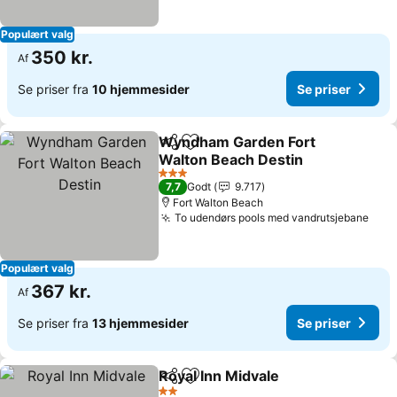
Populært valg
350 kr.
Af
Se priser fra
10 hjemmesider
Se priser
Wyndham Garden Fort
Del
Føj til favoritter
Walton Beach Destin
3 Stjerner
7,7
Godt
9.717
Fort Walton Beach
To udendørs pools med vandrutsjebane
Populært valg
367 kr.
Af
Se priser fra
13 hjemmesider
Se priser
Royal Inn Midvale
Del
Føj til favoritter