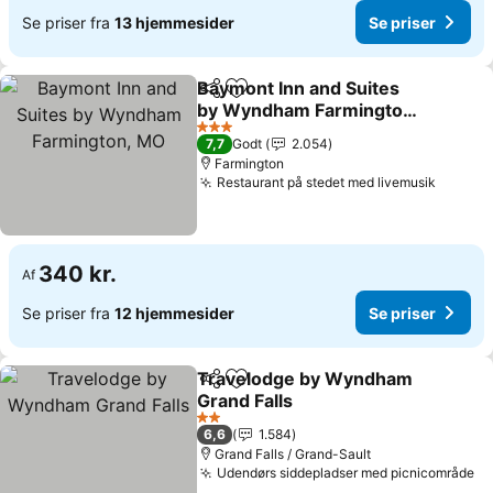
Se priser fra
13 hjemmesider
Se priser
Baymont Inn and Suites
Del
Føj til favoritter
by Wyndham Farmington,
MO
3 Stjerner
7,7
Godt
2.054
Farmington
Restaurant på stedet med livemusik
340 kr.
Af
Se priser fra
12 hjemmesider
Se priser
Travelodge by Wyndham
Del
Føj til favoritter
Grand Falls
2 Stjerner
6,6
1.584
Grand Falls / Grand-Sault
Udendørs siddepladser med picnicområde