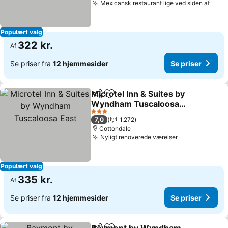
Mexicansk restaurant lige ved siden af
Populært valg
322 kr.
Af
Se priser fra
12 hjemmesider
Se priser
Microtel Inn & Suites by
Del
Føj til favoritter
Wyndham Tuscaloosa
East
3 Stjerner
7,0
1.272
Cottondale
Nyligt renoverede værelser
Populært valg
335 kr.
Af
Se priser fra
12 hjemmesider
Se priser