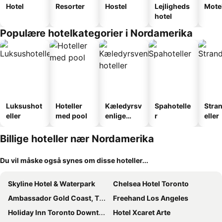
Hotel
Resorter
Hostel
Lejligheds
Mote
hotel
Populære hotelkategorier i Nordamerika
Luksushot
Hoteller
Kæledyrsv
Spahotelle
Stra
eller
med pool
enlige
r
eller
hoteller
Billige hoteller nær Nordamerika
Du vil måske også synes om disse hoteller...
Skyline Hotel & Waterpark
Chelsea Hotel Toronto
Ambassador Gold Coast, The Chicago Hotel Collection
Freehand Los Angeles
Holiday Inn Toronto Downtown Centre By Ihg
Hotel Xcaret Arte