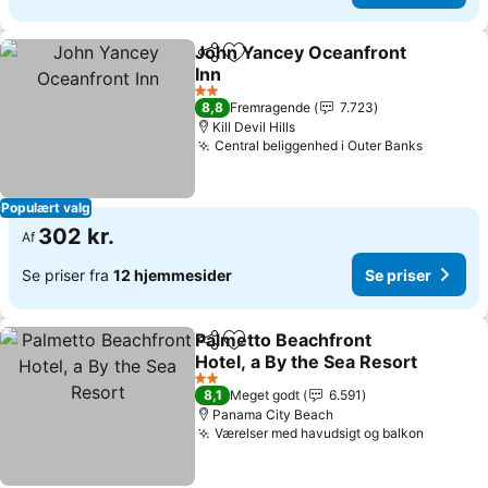
John Yancey Oceanfront
Del
Føj til favoritter
Inn
2 Stjerner
8,8
Fremragende
7.723
Kill Devil Hills
Central beliggenhed i Outer Banks
Populært valg
302 kr.
Af
Se priser fra
12 hjemmesider
Se priser
Palmetto Beachfront
Del
Føj til favoritter
Hotel, a By the Sea Resort
2 Stjerner
8,1
Meget godt
6.591
Panama City Beach
Værelser med havudsigt og balkon