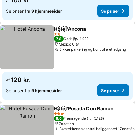
105 kr.
Af
Se priser fra
9 hjemmesider
Se priser
Hotel Ancona
Del
Føj til favoritter
2 Stjerner
7,8
Godt
1.922
Mexico City
Sikker parkering og kontrolleret adgang
120 kr.
Af
Se priser fra
9 hjemmesider
Se priser
Hotel Posada Don Ramon
Del
Føj til favoritter
3 Stjerner
8,6
Fremragende
5.128
Zacatlan
Førsteklasses central beliggenhed i Zacatlán