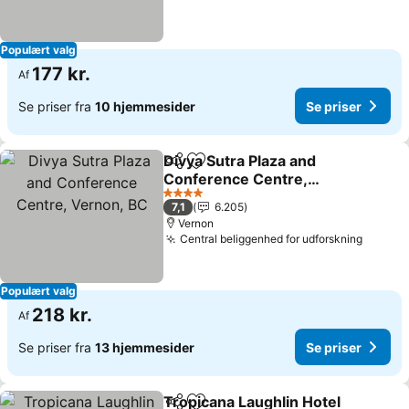
Populært valg
177 kr.
Af
Se priser fra
10 hjemmesider
Se priser
Divya Sutra Plaza and
Del
Føj til favoritter
Conference Centre,
Vernon, BC
4 Stjerner
7,1
6.205
Vernon
Central beliggenhed for udforskning
Populært valg
218 kr.
Af
Se priser fra
13 hjemmesider
Se priser
Tropicana Laughlin Hotel