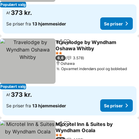
Populært valg
373 kr.
Af
Se priser fra
13 hjemmesider
Se priser
Travelodge by Wyndham
Del
Føj til favoritter
Oshawa Whitby
2 Stjerner
6,6
3.578
Oshawa
Opvarmet indendørs pool og boblebad
Populært valg
373 kr.
Af
Se priser fra
13 hjemmesider
Se priser
Microtel Inn & Suites by
Del
Føj til favoritter
Wyndham Ocala
2 Stjerner