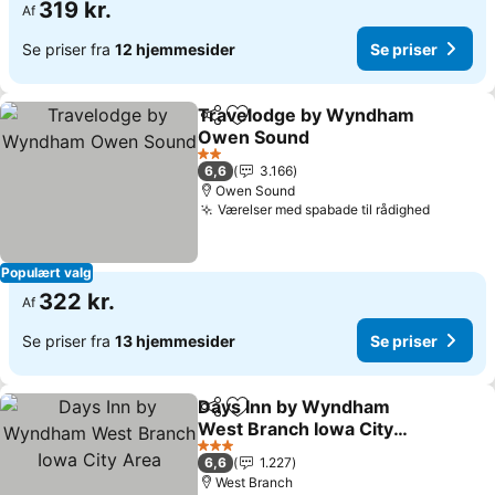
319 kr.
Af
Se priser fra
12 hjemmesider
Se priser
Travelodge by Wyndham
Del
Føj til favoritter
Owen Sound
2 Stjerner
6,6
3.166
Owen Sound
Værelser med spabade til rådighed
Populært valg
322 kr.
Af
Se priser fra
13 hjemmesider
Se priser
Days Inn by Wyndham
Del
Føj til favoritter
West Branch Iowa City
Area
3 Stjerner
6,6
1.227
West Branch