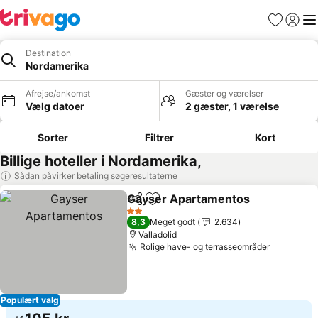
Favoritter
Log ind
Me
Destination
Nordamerika
Afrejse/ankomst
Gæster og værelser
Vælg datoer
2 gæster, 1 værelse
Sorter
Filtrer
Kort
Billige hoteller i Nordamerika,
Sådan påvirker betaling søgeresultaterne
Gayser Apartamentos
Del
Føj til favoritter
2 Stjerner
8,3
Meget godt
2.634
Valladolid
Rolige have- og terrasseområder
Populært valg