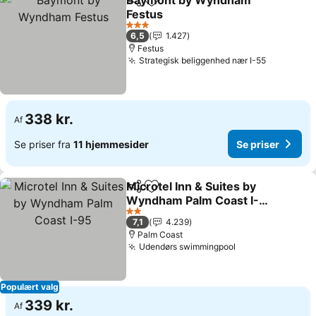
Baymont by Wyndham
Del
Føj til favoritter
Festus
3 Stjerner
6,5
1.427
Festus
Strategisk beliggenhed nær I-55
338 kr.
Af
Se priser fra
11 hjemmesider
Se priser
Microtel Inn & Suites by
Del
Føj til favoritter
Wyndham Palm Coast I-
95
2 Stjerner
7,1
4.239
Palm Coast
Udendørs swimmingpool
Populært valg
339 kr.
Af