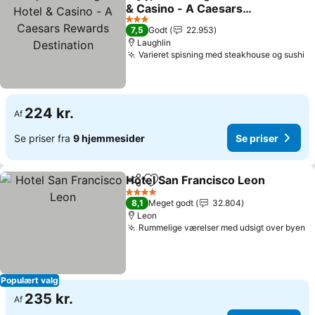
Del
Føj til favoritter
& Casino - A Caesars
Rewards Destination
3 Stjerner
7,5
Godt
22.953
Laughlin
Varieret spisning med steakhouse og sushi
224 kr.
Af
Se priser fra
9 hjemmesider
Se priser
Hotel San Francisco Leon
Del
Føj til favoritter
4 Stjerner
8,1
Meget godt
32.804
Leon
Rummelige værelser med udsigt over byen
Populært valg
235 kr.
Af