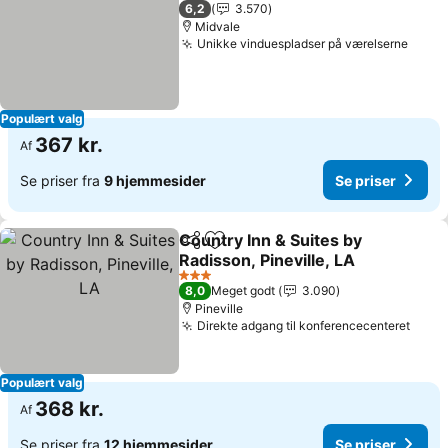
2 Stjerner
6,2
3.570
Midvale
Unikke vinduespladser på værelserne
Populært valg
367 kr.
Af
Se priser fra
9 hjemmesider
Se priser
Country Inn & Suites by
Del
Føj til favoritter
Radisson, Pineville, LA
3 Stjerner
8,0
Meget godt
3.090
Pineville
Direkte adgang til konferencecenteret
Populært valg
368 kr.
Af
Se priser fra
12 hjemmesider
Se priser