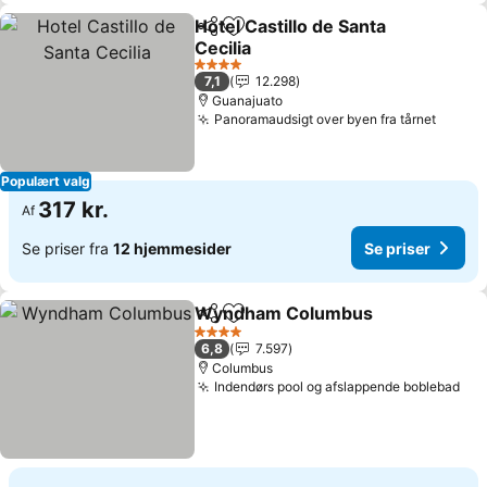
Hotel Castillo de Santa
Del
Føj til favoritter
Cecilia
4 Stjerner
7,1
12.298
Guanajuato
Panoramaudsigt over byen fra tårnet
Populært valg
317 kr.
Af
Se priser fra
12 hjemmesider
Se priser
Wyndham Columbus
Del
Føj til favoritter
4 Stjerner
6,8
7.597
Columbus
Indendørs pool og afslappende boblebad