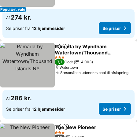
Populært valg
274 kr.
Af
Se priser fra
12 hjemmesider
Se priser
Ramada by Wyndham
Del
Føj til favoritter
Watertown/Thousand
Islands NY
3 Stjerner
7,7
Godt
4.003
Watertown
Sæsonåben udendørs pool til afslapning
286 kr.
Af
Se priser fra
12 hjemmesider
Se priser
The New Pioneer
Del
Føj til favoritter
3 Stjerner