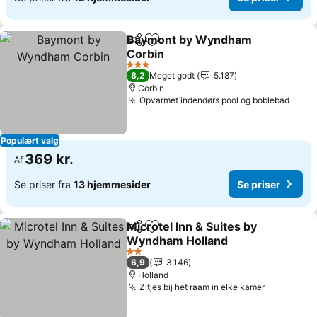
Baymont by Wyndham
Del
Føj til favoritter
Corbin
3 Stjerner
8,2
Meget godt
5.187
Corbin
Opvarmet indendørs pool og boblebad
Populært valg
369 kr.
Af
Se priser fra
13 hjemmesider
Se priser
Microtel Inn & Suites by
Del
Føj til favoritter
Wyndham Holland
2 Stjerner
6,9
3.146
Holland
Zitjes bij het raam in elke kamer