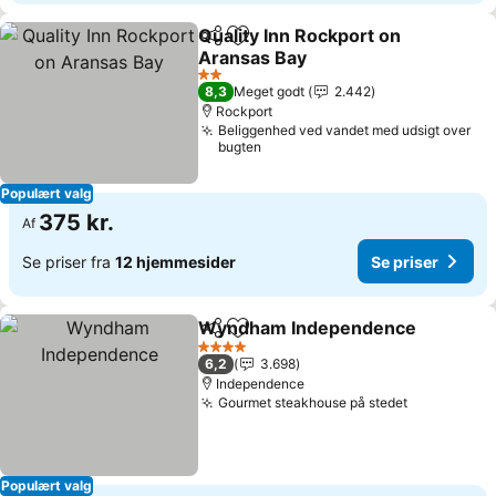
Quality Inn Rockport on
Del
Føj til favoritter
Aransas Bay
2 Stjerner
8,3
Meget godt
2.442
Rockport
Beliggenhed ved vandet med udsigt over
bugten
Populært valg
375 kr.
Af
Se priser fra
12 hjemmesider
Se priser
Wyndham Independence
Del
Føj til favoritter
4 Stjerner
6,2
3.698
Independence
Gourmet steakhouse på stedet
Populært valg