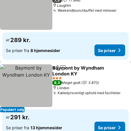
7,3
17.968
Laughlin
Weekendbrunchbuffet med mimoser
289 kr.
Af
Se priser fra
8 hjemmesider
Se priser
Baymont by Wyndham
Del
Føj til favoritter
London KY
3 Stjerner
8,3
Meget godt
3.870
London
Kæledyrsvenligt ophold med faciliteter
Populært valg
291 kr.
Af
Se priser fra
13 hjemmesider
Se priser