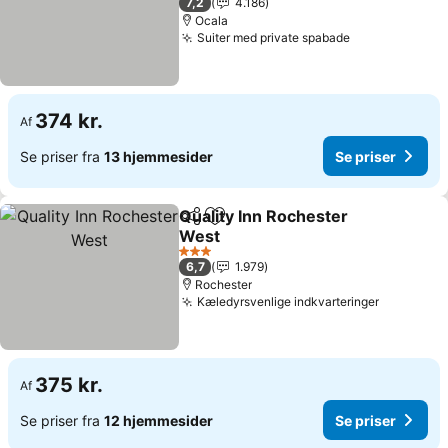
7,2
4.186
Ocala
Suiter med private spabade
374 kr.
Af
Se priser fra
13 hjemmesider
Se priser
Quality Inn Rochester
Del
Føj til favoritter
West
3 Stjerner
6,7
1.979
Rochester
Kæledyrsvenlige indkvarteringer
375 kr.
Af
Se priser fra
12 hjemmesider
Se priser