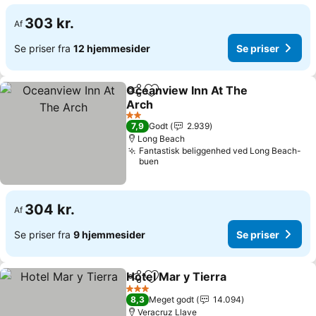
303 kr.
Af
Se priser fra
12 hjemmesider
Se priser
Oceanview Inn At The
Del
Føj til favoritter
Arch
2 Stjerner
7,9
Godt
2.939
Long Beach
Fantastisk beliggenhed ved Long Beach-
buen
304 kr.
Af
Se priser fra
9 hjemmesider
Se priser
Hotel Mar y Tierra
Del
Føj til favoritter
3 Stjerner
8,3
Meget godt
14.094
Veracruz Llave