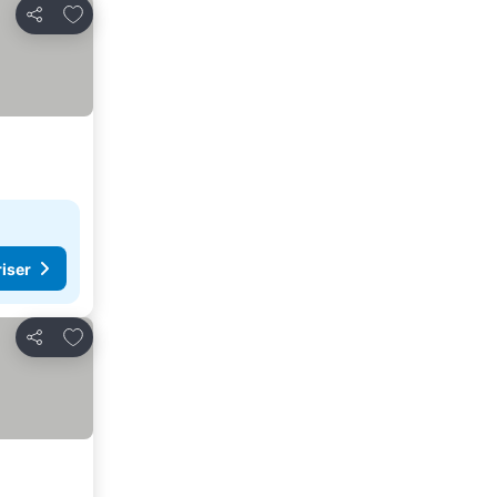
Føj til favoritter
Del
riser
Føj til favoritter
Del