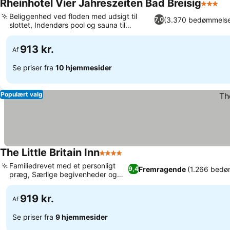
Rheinhotel Vier Jahreszeiten Bad Breisig
3 Stjer
Beliggenhed ved floden med udsigt til
(3.370 bedømmelse
7,0
slottet, Indendørs pool og sauna til
afslapning
913 kr.
Af
Se priser fra
10 hjemmesider
Populært valg
The Little Britain Inn
4 Stjerner
Familiedrevet med et personligt
Fremragende
(1.266 bedø
9,4
præg, Særlige begivenheder og
julemarked
919 kr.
Af
Se priser fra
9 hjemmesider