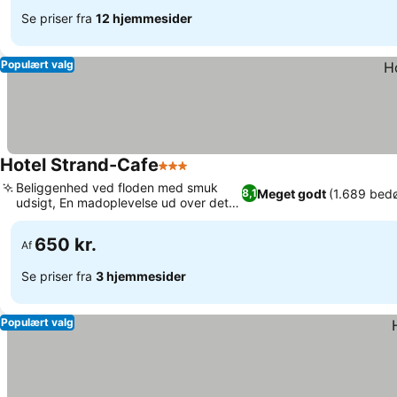
Se priser fra
12 hjemmesider
Populært valg
Hotel Strand-Cafe
3 Stjerner
Beliggenhed ved floden med smuk
Meget godt
(1.689 bed
8,1
udsigt, En madoplevelse ud over det
sædvanlige
650 kr.
Af
Se priser fra
3 hjemmesider
Populært valg