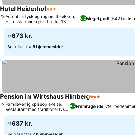
Hotel Heiderhof
3 Stjerner
Autentisk tysk og regionalt køkken,
Meget godt
(542 bedøm
8,2
Historisk bondegård fra det 18.
århundrede
676 kr.
Af
Se priser fra
6 hjemmesider
Pension im Wirtshaus Himberg
3 Stjerner
Familievenlig spiseoplevelse,
Fremragende
(791 bedømmel
8,7
Restaurant med traditionel tysk
mad
687 kr.
Af
Se priser fra
7 hjemmesider