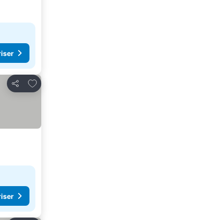
riser
Føj til favoritter
Del
riser