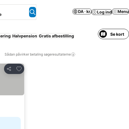
DA · kr.
Menu
Log ind
e
Se kort
ering
Halvpension
Gratis afbestilling
Sådan påvirker betaling søgeresultaterne
Føj til favoritter
Del