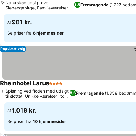
Naturskøn udsigt over
Fremragende
(1.227 bedøm
8,5
Siebengebirge, Familieværelser
med separate rum
981 kr.
Af
Se priser fra
6 hjemmesider
Populært valg
Rheinhotel Larus
4 Stjerner
Spisning ved floden med udsigt
Fremragende
(1.358 bedømm
8,6
til slottet, Unikke værelser i to
plan
1.018 kr.
Af
Se priser fra
10 hjemmesider