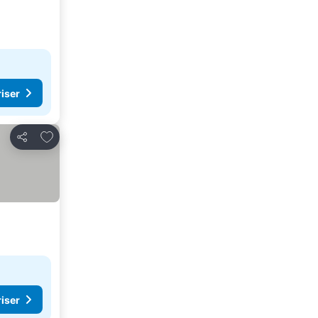
riser
Føj til favoritter
Del
riser