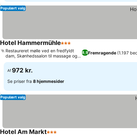
Populært valg
Hotel Hammermühle
3 Stjerner
Restaureret mølle ved en fredfyldt
Fremragende
(1.197 be
8,9
dam, Skønhedssalon til massage og
behandlinger
972 kr.
Af
Se priser fra
8 hjemmesider
Populært valg
Hotel Am Markt
3 Stjerner