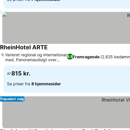
RheinHotel ARTE
Varieret regional og international
Fremragende
(2.825 bedømm
8,6
mad, Panoramaudsigt over
Rhinen
815 kr.
Af
Se priser fra
8 hjemmesider
Populært valg