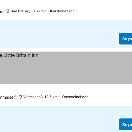
ner
r)
Bad Breisig, 16.6 km til Obersteinebach
Se p
mmelser)
Vettelschoß, 13.5 km til Obersteinebach
Se p