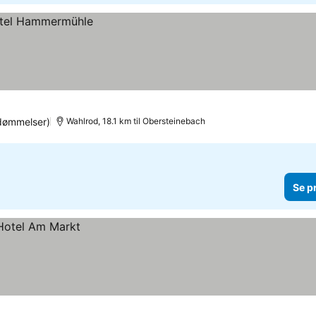
dømmelser)
Wahlrod, 18.1 km til Obersteinebach
Se p