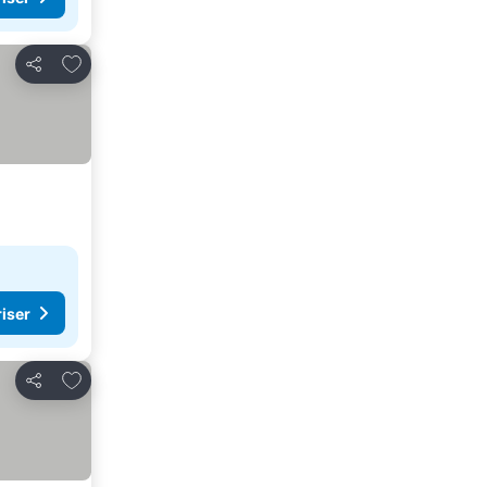
Føj til favoritter
Del
riser
Føj til favoritter
Del