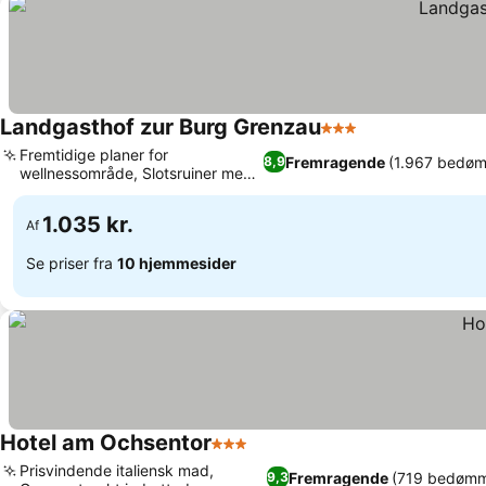
Landgasthof zur Burg Grenzau
3 Stjerner
Fremtidige planer for
Fremragende
(1.967 bedøm
8,9
wellnessområde, Slotsruiner med
udsigt over kroen
1.035 kr.
Af
Se priser fra
10 hjemmesider
Hotel am Ochsentor
3 Stjerner
Prisvindende italiensk mad,
Fremragende
(719 bedømm
9,3