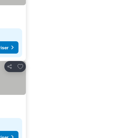
riser
Føj til favoritter
Del
riser