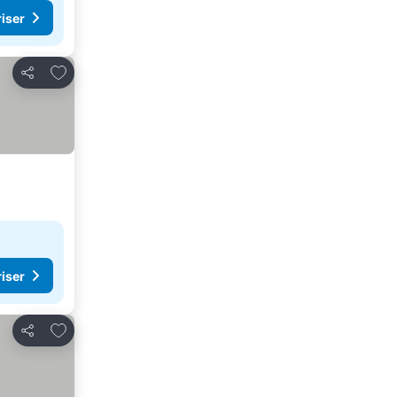
riser
Føj til favoritter
Del
riser
Føj til favoritter
Del