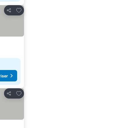
Føj til favoritter
Del
riser
Føj til favoritter
Del