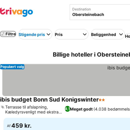
Destination
Filtre
Stigende pris
Pris
Beliggenhed
Ho
Billige hoteller i Oberstei
Populært valg
ibis budget Bonn Sud Konigswinter
2 Stjerner
Terrasse til afslapning,
Meget godt
(4.038 bedømmels
8,1
Kæledyrsvenligt med ekstra
forkælelse
459 kr.
Af