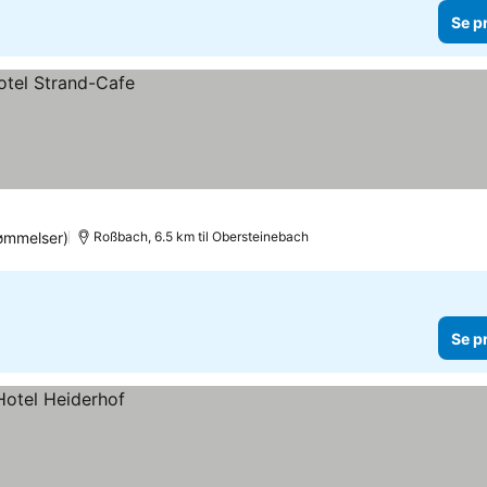
Se p
ømmelser)
Roßbach, 6.5 km til Obersteinebach
Se p