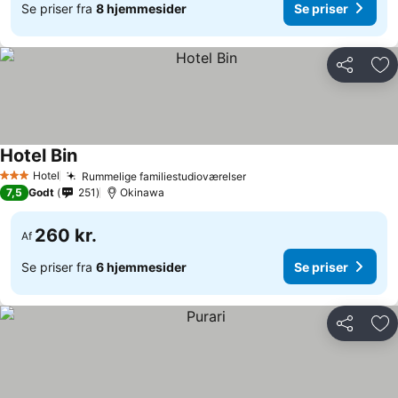
Se priser fra
8 hjemmesider
Se priser
Del
Føj
Hotel Bin
Se priser
Hotel
Rummelige familiestudioværelser
Se priser
3 Stjerner
7,5
Godt
251
Okinawa
260 kr.
Af
Se priser fra
6 hjemmesider
Se priser
Del
Føj