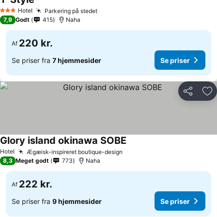
Se priser
Hotel
Parkering på stedet
Se priser
3 Stjerner
7,9
Godt
415
Naha
220 kr.
Af
Se priser fra
7 hjemmesider
Se priser
Del
Føj
Glory island okinawa SOBE
Se priser
Hotel
Ægæisk-inspireret boutique-design
Se priser
8,3
Meget godt
773
Naha
222 kr.
Af
Se priser fra
9 hjemmesider
Se priser