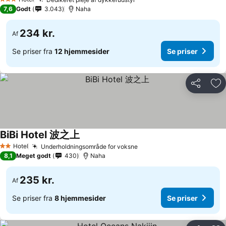
Se priser
3 Stjerner
7,6
Godt
3.043
Naha
234 kr.
Af
Se priser fra
12 hjemmesider
Se priser
Del
Føj
BiBi Hotel 波之上
Se priser
Hotel
Underholdningsområde for voksne
Se priser
2 Stjerner
8,1
Meget godt
430
Naha
235 kr.
Af
Se priser fra
8 hjemmesider
Se priser