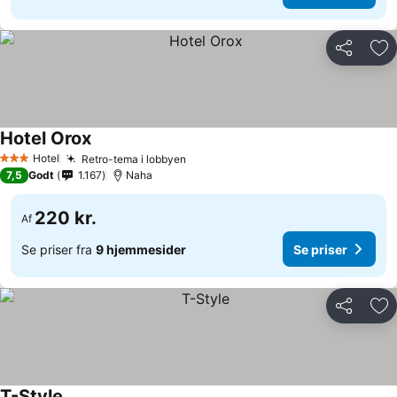
Del
Føj
Hotel Orox
Se priser
Hotel
Retro-tema i lobbyen
Se priser
3 Stjerner
7,5
Godt
1.167
Naha
220 kr.
Af
Se priser fra
9 hjemmesider
Se priser
Del
Føj
T-Style