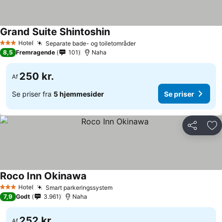
Grand Suite Shintoshin
Se priser
Hotel
Separate bade- og toiletområder
Se priser
3 Stjerner
8,5
Fremragende
101
Naha
250 kr.
Af
Se priser fra
5 hjemmesider
Se priser
Del
Føj
Roco Inn Okinawa
Se priser
Hotel
Smart parkeringssystem
Se priser
3 Stjerner
7,9
Godt
3.961
Naha
252 kr.
Af