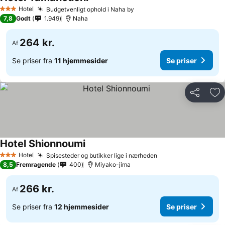
Se priser
Hotel
Budgetvenligt ophold i Naha by
Se priser
3 Stjerner
7,8
Godt
1.949
Naha
264 kr.
Af
Se priser fra
11 hjemmesider
Se priser
Del
Føj
Hotel Shionnoumi
Se priser
Hotel
Spisesteder og butikker lige i nærheden
Se priser
3 Stjerner
8,5
Fremragende
400
Miyako-jima
266 kr.
Af
Se priser fra
12 hjemmesider
Se priser