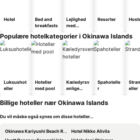
Hotel
Bed and
Lejlighed
Resorter
Host
breakfasts
med
faciliteter
Populære hotelkategorier i Okinawa Islands
Luksushot
Hoteller
Kæledyrsv
Spahotelle
Stra
eller
med pool
enlige
r
eller
hoteller
Billige hoteller nær Okinawa Islands
Du vil måske også synes om disse hoteller...
Okinawa Kariyushi Beach Resort Ocean Spa
Hotel Nikko Alivila