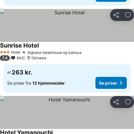
Del
Føj
Sunrise Hotel
Se priser
Hotel
Signatur steakhouse og izakaya
Se priser
3 Stjerner
7,4
842
Okinawa
263 kr.
Af
Se priser fra
12 hjemmesider
Se priser
Del
Føj
Hotel Yamanouchi