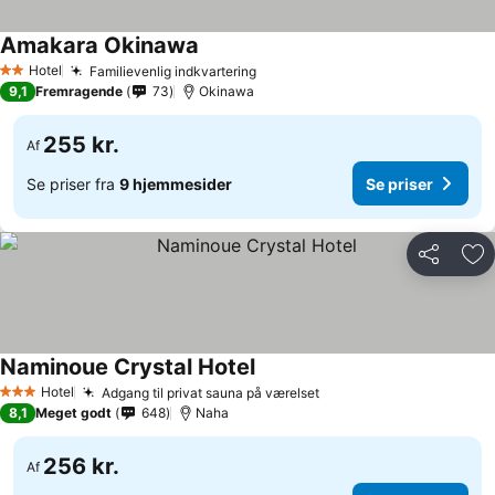
Amakara Okinawa
Se priser
Hotel
Familievenlig indkvartering
Se priser
2 Stjerner
9,1
Fremragende
73
Okinawa
255 kr.
Af
Se priser fra
9 hjemmesider
Se priser
Del
Føj
Naminoue Crystal Hotel
Se priser
Hotel
Adgang til privat sauna på værelset
Se priser
3 Stjerner
8,1
Meget godt
648
Naha
256 kr.
Af