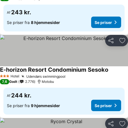
243 kr.
Af
Se priser fra
8 hjemmesider
Se priser
Del
Føj
E-horizon Resort Condominium Sesoko
Se priser
Hotel
Udendørs swimmingpool
Se priser
3 Stjerner
7,6
Godt
2.776
Motobu
244 kr.
Af
Se priser fra
9 hjemmesider
Se priser
Del
Føj