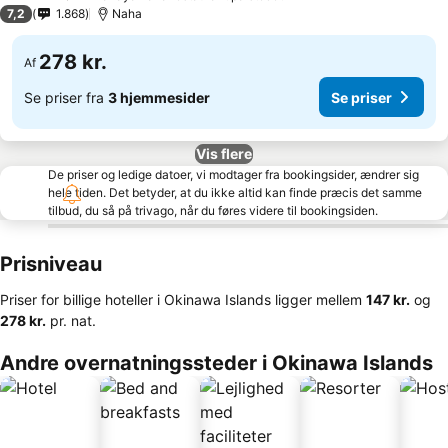
3 Stjerner
7,2
1.868
Naha
278 kr.
Af
Se priser fra
3 hjemmesider
Se priser
Vis flere
De priser og ledige datoer, vi modtager fra bookingsider, ændrer sig
hele tiden. Det betyder, at du ikke altid kan finde præcis det samme
tilbud, du så på trivago, når du føres videre til bookingsiden.
Prisniveau
Priser for billige hoteller i Okinawa Islands ligger mellem
‎147 kr.
og
‎278 kr.
pr. nat.
Andre overnatningssteder i Okinawa Islands