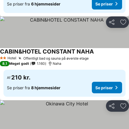
Se priser fra
6 hjemmesider
Se priser
Del
Føj
CABIN&HOTEL CONSTANT NAHA
Se priser
Hotel
Offentligt bad og sauna på øverste etage
Se priser
2 Stjerner
8,1
Meget godt
1.160
Naha
210 kr.
Af
Se priser fra
8 hjemmesider
Se priser
Del
Føj