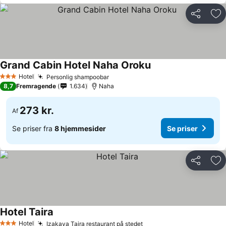
Del
Føj
Grand Cabin Hotel Naha Oroku
Se priser
Hotel
Personlig shampoobar
Se priser
3 Stjerner
8,7
Fremragende
1.634
Naha
273 kr.
Af
Se priser fra
8 hjemmesider
Se priser
Del
Føj
Hotel Taira
Se priser
Hotel
Izakaya Taira restaurant på stedet
Se priser