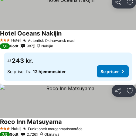
Del
Føj
Hotel Oceans Nakijin
Se priser
Hotel
Autentisk Okinawansk mad
Se priser
3 Stjerner
7,8
Godt
987
Nakijin
243 kr.
Af
Se priser fra
12 hjemmesider
Se priser
Del
Føj
Roco Inn Matsuyama
Se priser
Hotel
Funktionelt morgenmadsområde
Se priser
3 Stjerner
7,5
Godt
2.726
Okinawa