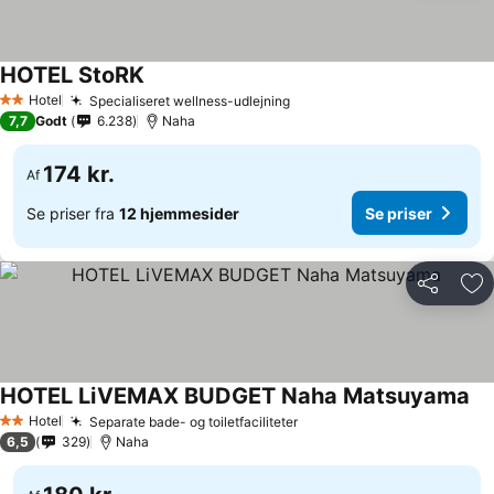
HOTEL StoRK
Se priser
Hotel
Specialiseret wellness-udlejning
Se priser
2 Stjerner
7,7
Godt
6.238
Naha
174 kr.
Af
Se priser fra
12 hjemmesider
Se priser
Del
Føj
HOTEL LiVEMAX BUDGET Naha Matsuyama
Se 
Hotel
Separate bade- og toiletfaciliteter
Se priser
2 Stjerner
6,5
329
Naha