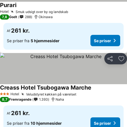
Purari
Se priser
Hotel
Smuk udsigt over by og landskab
Se priser
7,8
Godt
288
Okinawa
261 kr.
Af
Se priser fra
5 hjemmesider
Se priser
Del
Føj
Creass Hotel Tsubogawa Marche
Se priser
Hotel
Veludstyret køkken på værelset
Se priser
3 Stjerner
8,7
Fremragende
1.393
Naha
261 kr.
Af
Se priser fra
10 hjemmesider
Se priser