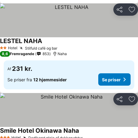
Del
Føj
LESTEL NAHA
Se priser
Hotel
Stilfuld café og bar
Se priser
2 Stjerner
8,6
Fremragende
853
Naha
231 kr.
Af
Se priser fra
12 hjemmesider
Se priser
Del
Føj
Smile Hotel Okinawa Naha
Se priser
Hotel
Dedikeret pleje af dykkerudstyr