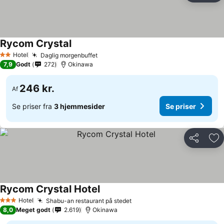
Rycom Crystal
Se priser
Hotel
Daglig morgenbuffet
Se priser
2 Stjerner
7,9
Godt
272
Okinawa
246 kr.
Af
Se priser fra
3 hjemmesider
Se priser
Del
Føj
Rycom Crystal Hotel
Se priser
Hotel
Shabu-an restaurant på stedet
Se priser
3 Stjerner
8,0
Meget godt
2.619
Okinawa