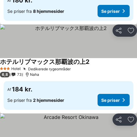
180 kr.
Af
Se priser fra
8 hjemmesider
Se priser
Del
Føj
ホテルリブマックス那覇波の上2
Se priser
Hotel
Dedikerede rygeområder
Se priser
3 Stjerner
6,8
73
Naha
184 kr.
Af
Se priser fra
2 hjemmesider
Se priser
Del
Føj