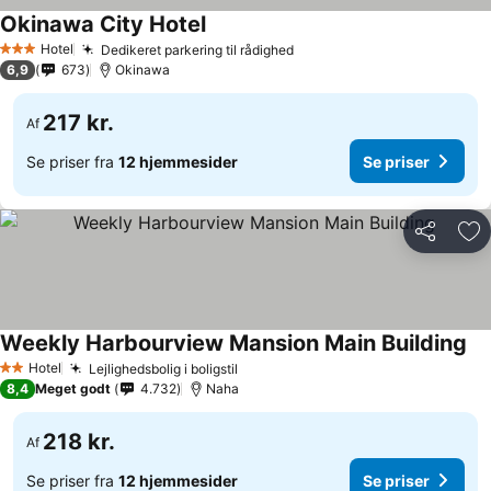
Okinawa City Hotel
Se priser
Hotel
Dedikeret parkering til rådighed
Se priser
3 Stjerner
6,9
673
Okinawa
217 kr.
Af
Se priser fra
12 hjemmesider
Se priser
Del
Føj
Weekly Harbourview Mansion Main Building
Se 
Hotel
Lejlighedsbolig i boligstil
Se priser
2 Stjerner
8,4
Meget godt
4.732
Naha
218 kr.
Af
Se priser fra
12 hjemmesider
Se priser