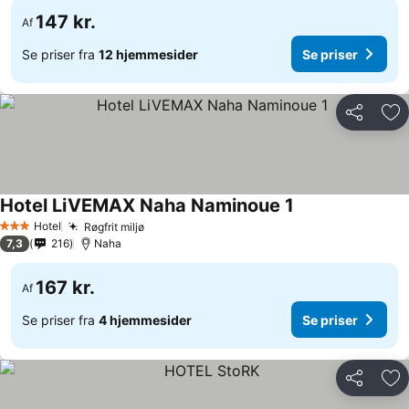
147 kr.
Af
Se priser fra
12 hjemmesider
Se priser
Del
Føj
Hotel LiVEMAX Naha Naminoue 1
Se priser
Hotel
Røgfrit miljø
Se priser
3 Stjerner
7,3
216
Naha
167 kr.
Af
Se priser fra
4 hjemmesider
Se priser
Del
Føj