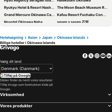
Hyatt Regency Seragaki Island Okinawa
Halekulani Okinawa
Ryukyu Hotel & Resort Nashiro Beach
The Moon Beach Museum Resort
Grand Mercure Okinawa Cape Zanpa Resort
Kafuu Resort Fuchaku Condo Hotel
Novotel Okinawa Naha
seven x seven 石垣
Hyatt Regency Naha, Okinawa
Hotel Strata Naha
Hilton Okinawa Sesoko Resort
Vessel Hotel Campana Okinawa
Hotelsøgning
Asien
Japan
Okinawa Islands
Billige hoteller i Okinawa Islands
Sheraton Okinawa Sunmarina Resort
Okuma Private Beach & Resort
DoubleTree by Hilton Naha Shuri Castle
hotel androoms Naha Port
Facebook
Twitter
Insta
Yo
Okinawa Grand Mer Resort
Moon Ocean Ginowan Hotel & Residence
Vælg dit land
Hotel Monterey Okinawa Spa & Resort
The Beach Tower Okinawa
oile by Zayra Resorts
Okinawa Kariyushi Resort EXES Onna
Tilføj på Google
Best Western Okinawa Onna Beach
Loisir Spa Tower Naha
Sådan finder du nemt vores resultater:
Tilføj trivago som foretrukken kilde på
Sea Friend
Grandvrio Resort Ishigakijima Villa Garden
Google.
Virksomhed
Vivoviva Ishigakijima
HOSHINOYA Okinawa
Hotel Breezebay Marina
Ishigaki Seaside Hotel
Vores produkter
Beach Hotel Sunshine
Hotel Murasakimura