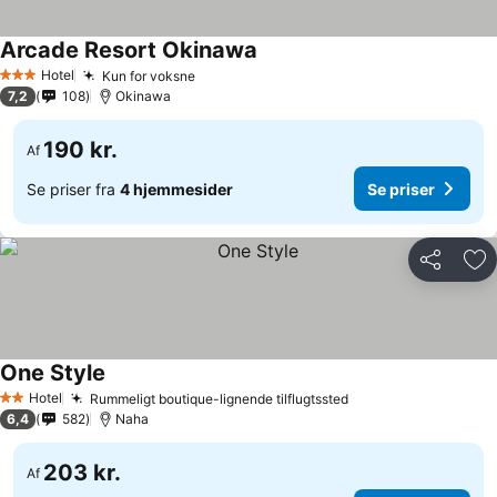
Arcade Resort Okinawa
Se priser
Hotel
Kun for voksne
Se priser
3 Stjerner
7,2
108
Okinawa
190 kr.
Af
Se priser fra
4 hjemmesider
Se priser
Del
Føj
One Style
Se priser
Hotel
Rummeligt boutique-lignende tilflugtssted
Se priser
2 Stjerner
6,4
582
Naha
203 kr.
Af