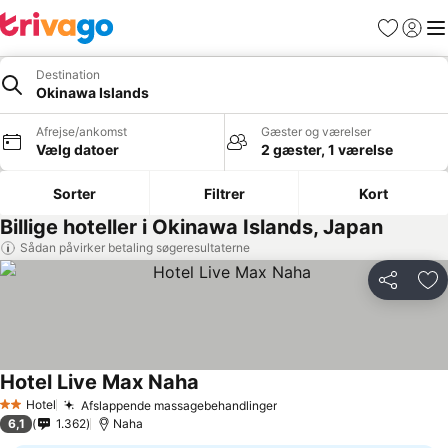
Favoritter
Log ind
Me
Destination
Okinawa Islands
Afrejse/ankomst
Gæster og værelser
Vælg datoer
2 gæster, 1 værelse
Sorter
Filtrer
Kort
Billige hoteller i Okinawa Islands, Japan
Sådan påvirker betaling søgeresultaterne
Del
Føj
Hotel Live Max Naha
Se priser
Hotel
Afslappende massagebehandlinger
Se priser
2 Stjerner
6,1
1.362
Naha