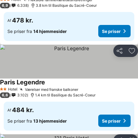
3 Stjerner
6,9
6.338
3.8 km til Basilique du Sacré-Coeur
478 kr.
Af
Se priser fra
14 hjemmesider
Se priser
Del
Føj
Paris Legendre
Hotel
Værelser med franske balkoner
2 Stjerner
6,6
3.102
1.4 km til Basilique du Sacré-Coeur
484 kr.
Af
Se priser fra
13 hjemmesider
Se priser