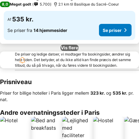
3 Stjerner
8,0
Meget godt
5.700
2.1 km til Basilique du Sacré-Coeur
535 kr.
Af
Se priser fra
14 hjemmesider
Se priser
Vis flere
De priser og ledige datoer, vi modtager fra bookingsider, ændrer sig
hele tiden. Det betyder, at du ikke altid kan finde præcis det samme
tilbud, du så på trivago, når du føres videre til bookingsiden.
Prisniveau
Priser for billige hoteller i Paris ligger mellem
‎323 kr.
og
‎535 kr.
pr.
nat.
Andre overnatningssteder i Paris