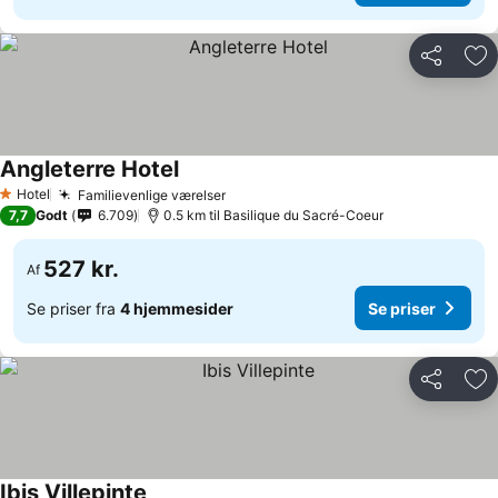
Del
Føj
Angleterre Hotel
Hotel
Familievenlige værelser
1 Stjerner
7,7
Godt
6.709
0.5 km til Basilique du Sacré-Coeur
527 kr.
Af
Se priser fra
4 hjemmesider
Se priser
Del
Føj
Ibis Villepinte