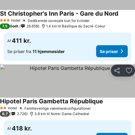
St Christopher's Inn Paris - Gare du Nord
Hotel
Dedikerede sovesale kun for kvinder
3 Stjerner
7,5
Godt
26.658
1.4 km til Basilique du Sacré-Coeur
411 kr.
Af
Se priser fra
11 hjemmesider
Se priser
Del
Føj
Hipotel Paris Gambetta République
Hotel
Familievenlige værelseskonfigurationer
2 Stjerner
6,7
2.726
3.8 km til Notre-Dame Cathedral
418 kr.
Af