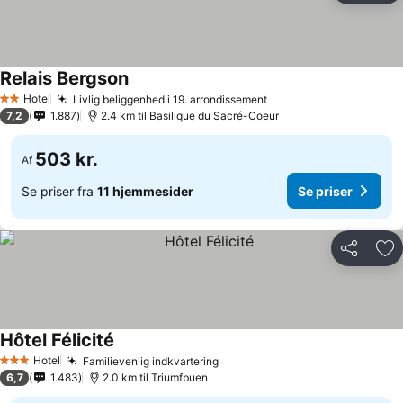
Relais Bergson
Hotel
Livlig beliggenhed i 19. arrondissement
2 Stjerner
7,2
1.887
2.4 km til Basilique du Sacré-Coeur
503 kr.
Af
Se priser fra
11 hjemmesider
Se priser
Del
Føj
Hôtel Félicité
Hotel
Familievenlig indkvartering
3 Stjerner
6,7
1.483
2.0 km til Triumfbuen