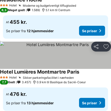
Hotel
Moderne og budgetvenligt tilflugtssted
3 Stjerner
8,3
Meget godt
1.589
5.1 km til Centrum
455 kr.
Af
Se priser fra
12 hjemmesider
Se priser
Del
Føj
Hotel Lumières Montmartre Paris
Hotel
Sikker parkeringsfacilitet i nærheden
3 Stjerner
7,7
Godt
3.457
0.9 km til Basilique du Sacré-Coeur
476 kr.
Af
Se priser fra
13 hjemmesider
Se priser