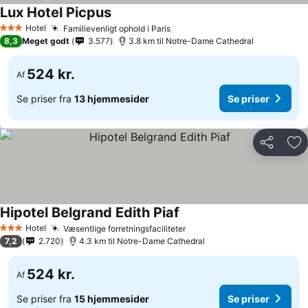
Lux Hotel Picpus
Hotel
Familievenligt ophold i Paris
3 Stjerner
8,3
Meget godt
3.577
3.8 km til Notre-Dame Cathedral
524 kr.
Af
Se priser fra
13 hjemmesider
Se priser
Del
Føj
Hipotel Belgrand Edith Piaf
Hotel
Væsentlige forretningsfaciliteter
3 Stjerner
7,2
2.720
4.3 km til Notre-Dame Cathedral
524 kr.
Af
Se priser fra
15 hjemmesider
Se priser