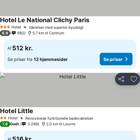
Hotel Le National Clichy Paris
Hotel
Værelser med superior byudsigt
3 Stjerner
6,9
682
5.7 km til Centrum
512 kr.
Af
Se priser fra
12 hjemmesider
Se priser
Del
Føj
Hotel Little
Hotel
Renoverede funktionelle badeværelser
2 Stjerner
7,8
Godt
3.069
2.0 km til Louvre
516 kr.
Af