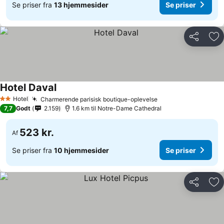
Se priser fra
13 hjemmesider
Se priser
Del
Føj
Hotel Daval
Hotel
Charmerende parisisk boutique-oplevelse
2 Stjerner
7,7
Godt
2.159
1.6 km til Notre-Dame Cathedral
523 kr.
Af
Se priser fra
10 hjemmesider
Se priser
Del
Føj