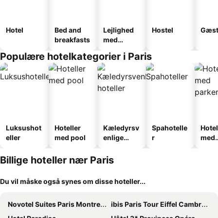
Hotel
Bed and
Lejlighed
Hostel
Gæst
breakfasts
med
faciliteter
Populære hotelkategorier i Paris
Luksushot
Hoteller
Kæledyrsv
Spahotelle
Hotel
eller
med pool
enlige
r
med
hoteller
park
Billige hoteller nær Paris
Du vil måske også synes om disse hoteller...
Novotel Suites Paris Montreuil Vincennes
ibis Paris Tour Eiffel Cambronne 15ème