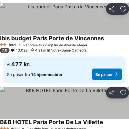
Del
Føj
ibis budget Paris Porte de Vincennes
Hotel
Panoramisk udsigt fra de øverste etager
2 Stjerner
7,0
13.022
4.9 km til Notre-Dame Cathedral
477 kr.
Af
Se priser fra
14 hjemmesider
Se priser
Del
Føj
B&B HOTEL Paris Porte De La Villette
Hotel
Fleksible familieværelsesindretninger