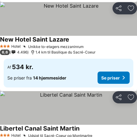
Del
Føj
New Hotel Saint Lazare
Hotel
Unikke to-etagers mezzaninrum
3 Stjerner
6,6
4.496
1.4 km til Basilique du Sacré-Coeur
534 kr.
Af
Se priser fra
14 hjemmesider
Se priser
Del
Føj
Libertel Canal Saint Martin
Hotel
Udsigt til Sacré-Coeur og Montmartre