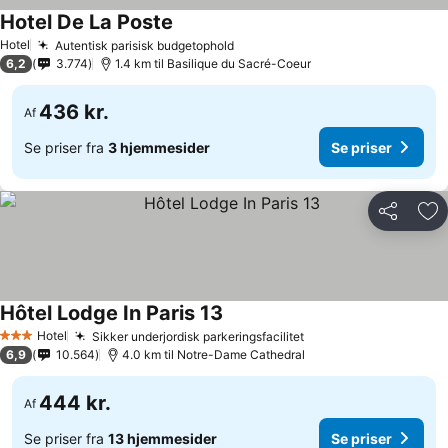
Hotel De La Poste
Hotel
Autentisk parisisk budgetophold
6,2
3.774
1.4 km til Basilique du Sacré-Coeur
436 kr.
Af
Se priser fra
3 hjemmesider
Se priser
Del
Føj
Hôtel Lodge In Paris 13
Hotel
Sikker underjordisk parkeringsfacilitet
3 Stjerner
6,9
10.564
4.0 km til Notre-Dame Cathedral
444 kr.
Af
Se priser fra
13 hjemmesider
Se priser