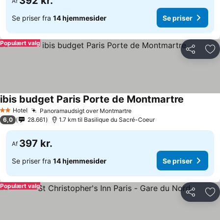
392 kr.
Af
Se priser fra
14 hjemmesider
Se priser
Populært valg
Del
Føj
ibis budget Paris Porte de Montmartre
Hotel
Panoramaudsigt over Montmartre
2 Stjerner
6,0
28.661
1.7 km til Basilique du Sacré-Coeur
397 kr.
Af
Se priser fra
14 hjemmesider
Se priser
Populært valg
Del
Føj