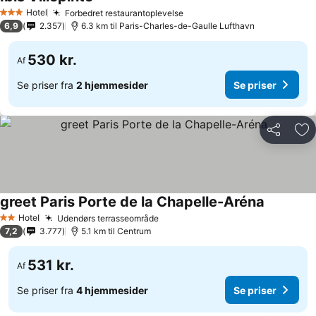
Hotel
Forbedret restaurantoplevelse
3 Stjerner
6,9
2.357
6.3 km til Paris-Charles-de-Gaulle Lufthavn
530 kr.
Af
Se priser fra
2 hjemmesider
Se priser
Del
Føj
greet Paris Porte de la Chapelle-Aréna
Hotel
Udendørs terrasseområde
2 Stjerner
7,2
3.777
5.1 km til Centrum
531 kr.
Af
Se priser fra
4 hjemmesider
Se priser