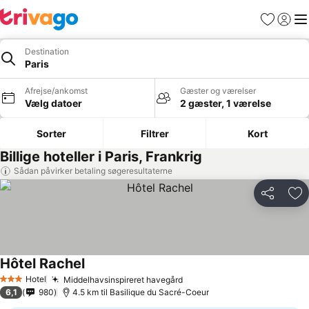
Favoritter
Log ind
Me
Destination
Paris
Afrejse/ankomst
Gæster og værelser
Vælg datoer
2 gæster, 1 værelse
Sorter
Filtrer
Kort
Billige hoteller i Paris, Frankrig
Sådan påvirker betaling søgeresultaterne
Del
Føj
Hôtel Rachel
Hotel
Middelhavsinspireret havegård
3 Stjerner
6,1
980
4.5 km til Basilique du Sacré-Coeur