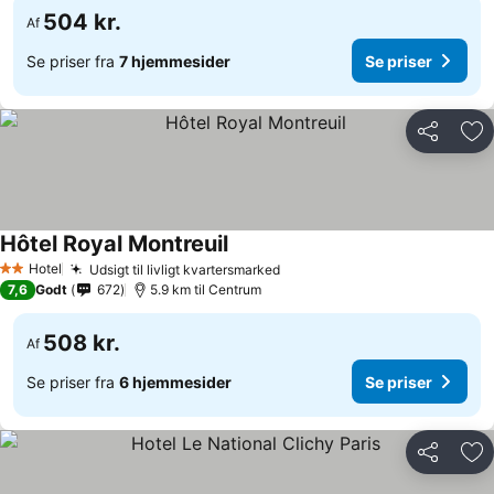
504 kr.
Af
Se priser fra
7 hjemmesider
Se priser
Del
Føj
Hôtel Royal Montreuil
Hotel
Udsigt til livligt kvartersmarked
2 Stjerner
7,6
Godt
672
5.9 km til Centrum
508 kr.
Af
Se priser fra
6 hjemmesider
Se priser
Del
Føj