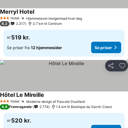
Merryl Hotel
Hotel
Hjemmelavet morgenmad hver dag
3 Stjerner
6,2
2.317
3.7 km til Centrum
519 kr.
Af
Se priser fra
12 hjemmesider
Se priser
Del
Føj
Hôtel Le Mireille
Hotel
Moderne design af Pascale Douillard
3 Stjerner
8,6
Fremragende
2.774
1.4 km til Basilique du Sacré-Coeur
520 kr.
Af