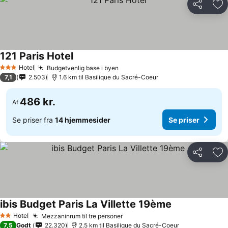
Del
Føj
121 Paris Hotel
Hotel
Budgetvenlig base i byen
3 Stjerner
7,1
2.503
1.6 km til Basilique du Sacré-Coeur
486 kr.
Af
Se priser fra
14 hjemmesider
Se priser
Del
Føj
ibis Budget Paris La Villette 19ème
Hotel
Mezzaninrum til tre personer
2 Stjerner
7,5
Godt
22.320
2.5 km til Basilique du Sacré-Coeur