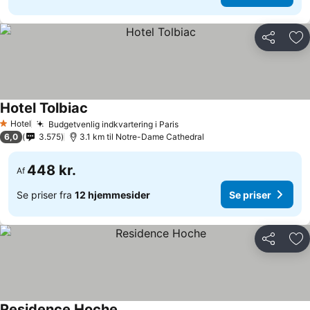
Del
Føj
Hotel Tolbiac
Hotel
Budgetvenlig indkvartering i Paris
1 Stjerner
6,0
3.575
3.1 km til Notre-Dame Cathedral
448 kr.
Af
Se priser fra
12 hjemmesider
Se priser
Del
Føj
Residence Hoche