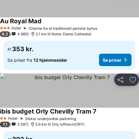
Au Royal Mad
Hotel
Charme fra et traditionelt parisisk byhus
3 Stjerner
6,2
4.985
2.1 km til Notre-Dame Cathedral
353 kr.
Af
Se priser fra
12 hjemmesider
Se priser
Del
Føj
ibis budget Orly Chevilly Tram 7
Hotel
Sikker underjordisk parkering
2 Stjerner
7,1
5.597
5.6 km til Orly lufthavn(ORY)