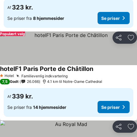
323 kr.
Af
Se priser fra
8 hjemmesider
Se priser
Populært valg
Del
Føj
hotelF1 Paris Porte de Châtillon
Hotel
Familievenlig indkvartering
1 Stjerner
7,5
Godt
26.066
4.1 km til Notre-Dame Cathedral
339 kr.
Af
Se priser fra
14 hjemmesider
Se priser
Del
Føj