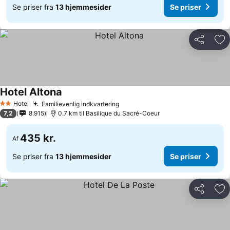
Se priser fra
13 hjemmesider
Se priser
Del
Føj
Hotel Altona
Hotel
Familievenlig indkvartering
2 Stjerner
7,2
8.915
0.7 km til Basilique du Sacré-Coeur
435 kr.
Af
Se priser fra
13 hjemmesider
Se priser
Del
Føj