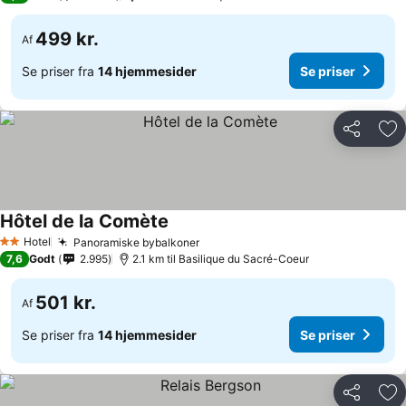
499 kr.
Af
Se priser fra
14 hjemmesider
Se priser
Del
Føj
Hôtel de la Comète
Hotel
Panoramiske bybalkoner
2 Stjerner
7,6
Godt
2.995
2.1 km til Basilique du Sacré-Coeur
501 kr.
Af
Se priser fra
14 hjemmesider
Se priser
Del
Føj