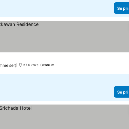
Se pri
mmelser)
37.6 km til Centrum
Se pri