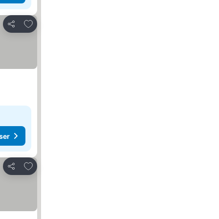
Føj til favoritter
Del
ser
Føj til favoritter
Del