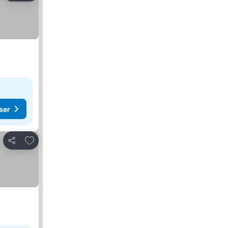
ser
Føj til favoritter
Del