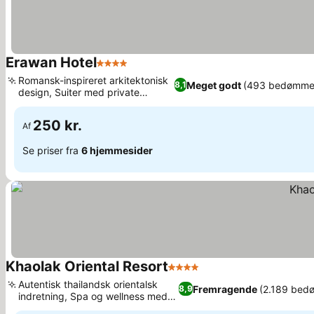
Erawan Hotel
4 Stjerner
Romansk-inspireret arkitektonisk
Meget godt
(493 bedømmel
8,1
design, Suiter med private
badekar
250 kr.
Af
Se priser fra
6 hjemmesider
Khaolak Oriental Resort
4 Stjerner
Autentisk thailandsk orientalsk
Fremragende
(2.189 bed
8,9
indretning, Spa og wellness med
fuld service