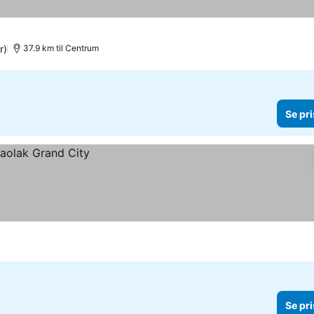
r)
37.9 km til Centrum
Se pri
Se pri