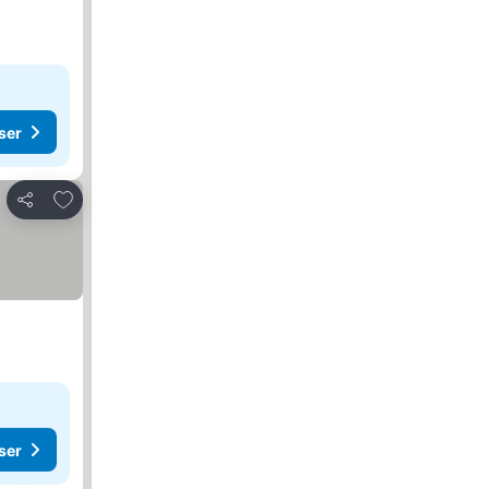
ser
Føj til favoritter
Del
ser