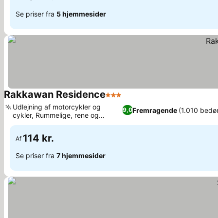
Se priser fra
5 hjemmesider
Rakkawan Residence
3 Stjerner
Udlejning af motorcykler og
Fremragende
(1.010 bedø
9,0
cykler, Rummelige, rene og
moderne værelser
114 kr.
Af
Se priser fra
7 hjemmesider