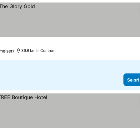
elser)
39.6 km til Centrum
Se pri