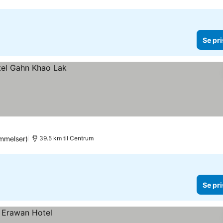
Se pri
mmelser)
39.5 km til Centrum
Se pri