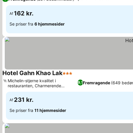
162 kr.
Af
Se priser fra
6 hjemmesider
Hotel Gahn Khao Lak
3 Stjerner
Michelin-stjerne kvalitet i
Fremragende
(649 bedø
9,1
restauranten, Charmerende
boutiquehotel-stemning
231 kr.
Af
Se priser fra
11 hjemmesider