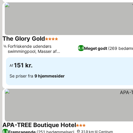
The Glory Gold
4 Stjerner
Forfriskende udendørs
Meget godt
(269 bedømm
8,0
swimmingpool, Masser af
spisemuligheder på stedet
151 kr.
Af
Se priser fra
9 hjemmesider
APA-TREE Boutique Hotel
3 Stjerner
Fremragende
(251 bedømmelser)
8,9
31.9 km til Centrum