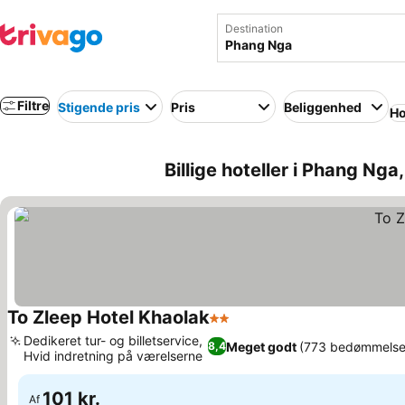
Destination
Filtre
Stigende pris
Pris
Beliggenhed
Ho
Billige hoteller i Phang Nga
To Zleep Hotel Khaolak
2 Stjerner
Dedikeret tur- og billetservice,
Meget godt
(773 bedømmelse
8,4
Hvid indretning på værelserne
101 kr.
Af