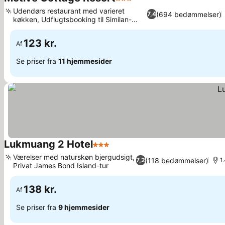
3 Stjerner
Udendørs restaurant med varieret
(694 bedømmelser)
7,4
køkken, Udflugtsbooking til Similan-
øerne
123 kr.
Af
Se priser fra
11 hjemmesider
Lukmuang 2 Hotel
3 Stjerner
Værelser med naturskøn bjergudsigt,
(118 bedømmelser)
7,2
1
Privat James Bond Island-tur
138 kr.
Af
Se priser fra
9 hjemmesider