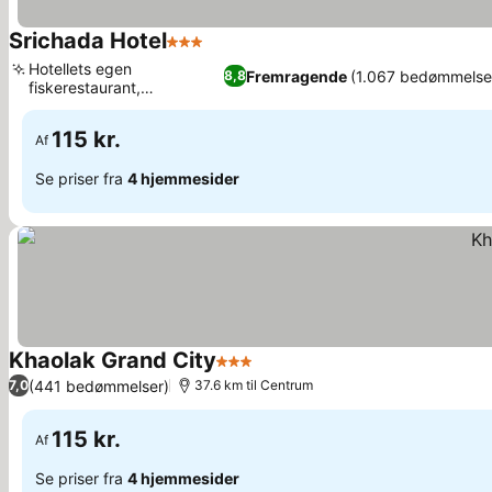
Srichada Hotel
3 Stjerner
Hotellets egen
Fremragende
(1.067 bedømmelse
8,8
fiskerestaurant,
Afslappende massage
115 kr.
Af
Se priser fra
4 hjemmesider
Khaolak Grand City
3 Stjerner
(441 bedømmelser)
7,0
37.6 km til Centrum
115 kr.
Af
Se priser fra
4 hjemmesider