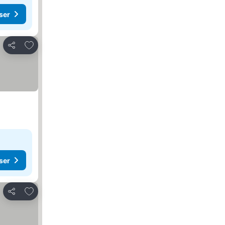
ser
Føj til favoritter
Del
ser
Føj til favoritter
Del