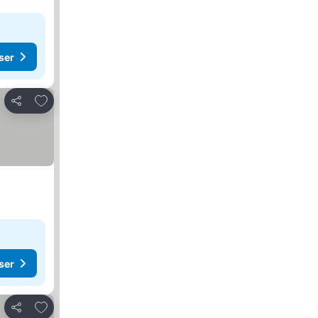
ser
Føj til favoritter
Del
ser
Føj til favoritter
Del