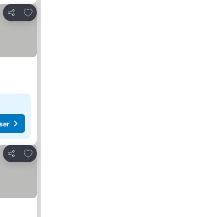
Føj til favoritter
Del
ser
Føj til favoritter
Del