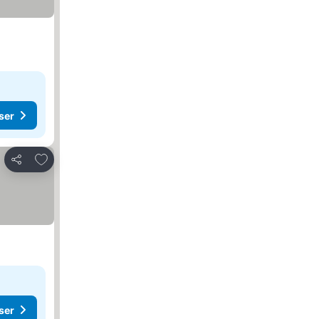
ser
Føj til favoritter
Del
ser