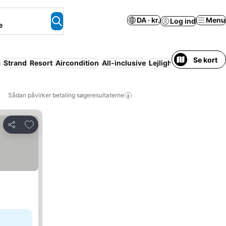
DA · kr.
Menu
Log ind
e
Se kort
l
Strand
Resort
Aircondition
All-inclusive
Lejlighed med facilitet
Sådan påvirker betaling søgeresultaterne
Føj til favoritter
Del