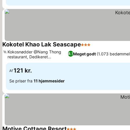
Kokotel Khao Lak Seascape
3 Stjerner
Kokosnødder @Nang Thong
Meget godt
(1.073 bedømmel
8,1
restaurant, Dedikeret
turassistance
121 kr.
Af
Se priser fra
11 hjemmesider
Motive Cottage Resort