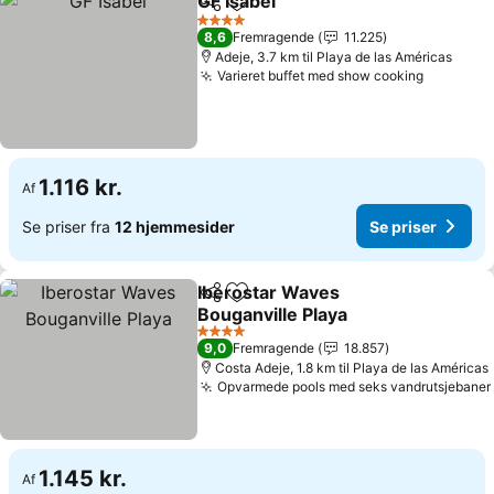
GF Isabel
Del
Føj til favoritter
Se priser
4 Stjerner
8,6
Fremragende
11.225
Adeje, 3.7 km til Playa de las Américas
Varieret buffet med show cooking
Se prise
1.116 kr.
Af
Se priser fra
12 hjemmesider
Se priser
Iberostar Waves
Del
Føj til favoritter
Bouganville Playa
Se priser
4 Stjerner
9,0
Fremragende
18.857
Costa Adeje, 1.8 km til Playa de las Américas
Opvarmede pools med seks vandrutsjebaner
1.145 kr.
Af