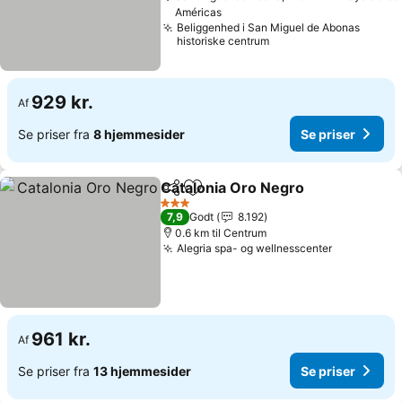
Américas
Beliggenhed i San Miguel de Abonas
historiske centrum
929 kr.
Af
Se priser fra
8 hjemmesider
Se priser
Catalonia Oro Negro
Del
Føj til favoritter
Se pri
3 Stjerner
7,9
Godt
8.192
0.6 km til Centrum
Alegria spa- og wellnesscenter
Se priser
961 kr.
Af
Se priser fra
13 hjemmesider
Se priser