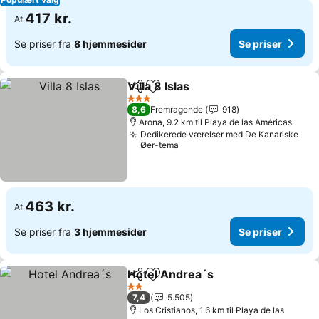
417 kr.
Af
Se priser fra
8 hjemmesider
Se priser
Villa 8 Islas
Del
Føj til favoritter
Se priser
3 Stjerner
8,6
Fremragende
918
Arona, 9.2 km til Playa de las Américas
Dedikerede værelser med De Kanariske
Øer-tema
463 kr.
Af
Se priser fra
3 hjemmesider
Se priser
Hotel Andrea´s
Del
Føj til favoritter
Se priser
2 Stjerner
7,4
5.505
Los Cristianos, 1.6 km til Playa de las