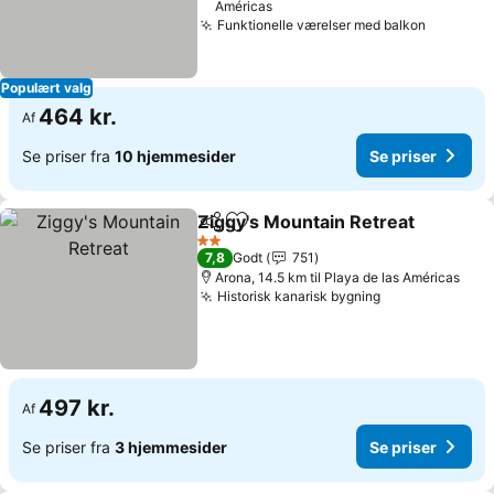
Américas
Funktionelle værelser med balkon
Se prise
Populært valg
464 kr.
Af
Se priser fra
10 hjemmesider
Se priser
Ziggy's Mountain Retreat
Del
Føj til favoritter
S
2 Stjerner
7,8
Godt
751
Arona, 14.5 km til Playa de las Américas
Historisk kanarisk bygning
Se priser
497 kr.
Af
Se priser fra
3 hjemmesider
Se priser