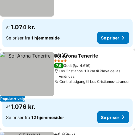
1.074 kr.
Af
Se priser fra
1 hjemmeside
Se priser
Sol Arona Tenerife
Del
Føj til favoritter
Se pris
4 Stjerner
7,9
Godt
4.616
Los Cristianos, 1.9 km til Playa de las
Américas
Central adgang til Los Cristianos-stranden
Se
Populært valg
1.076 kr.
Af
Se priser fra
12 hjemmesider
Se priser