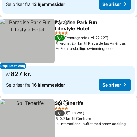
Se priser fra
13 hjemmesider
Se priser
Paradise Park Fun
Del
Føj til favoritter
Lifestyle Hotel
Se priser
4 Stjerner
8,8
Fremragende
22.227
Arona, 2.4 km til Playa de las Américas
Fem forskellige swimmingpools
Se priser
Populært valg
827 kr.
Af
Se priser fra
16 hjemmesider
Se priser
Sol Tenerife
Del
Føj til favoritter
Se priser
4 Stjerner
6,9
16.299
0.7 km til Centrum
International buffet med show cooking
Se pr