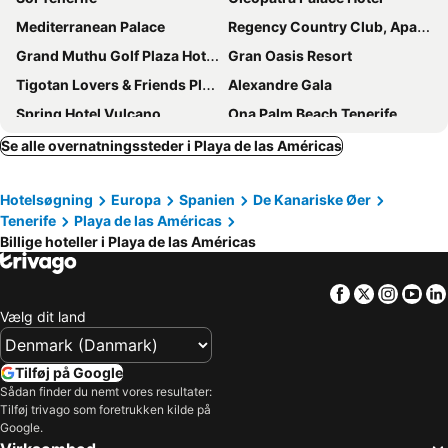
Mediterranean Palace
Regency Country Club, Apartments Suites
Grand Muthu Golf Plaza Hotel & Spa
Gran Oasis Resort
Tigotan Lovers & Friends Playa de las Americas
Alexandre Gala
Spring Hotel Vulcano
Ona Palm Beach Tenerife
Paradise Park Fun Lifestyle Hotel
Hotel Best Tenerife
Se alle overnatningssteder i Playa de las Américas
Sol Arona Tenerife
Hotel Tropical Park
Hotelsøgning
Europa
Spanien
De Kanariske Øer
H10 Las Palmeras
Gara Suites Golf & Spa
Tenerife
Playa de las Américas
Checkin Bungalows Atlántida
GF Gran Costa Adeje
Billige hoteller i Playa de las Américas
Green Garden Eco Resort
Alexandre Hotel Troya
Hard Rock Hotel Tenerife
The Ritz-Carlton Tenerife, Abama
Facebook
Twitter
Insta
Yo
Vælg dit land
Iberostar Waves Las Dalias
Gran Meliá Palacio de Isora
Blue Sea Apartamentos Callao Garden
Barceló Tenerife
Tilføj på Google
Ona Alborada
Alua Atlántico Golf Resort
Sådan finder du nemt vores resultater:
Spring Hotel Bitácora
Coral Compostela Beach Golf
Tilføj trivago som foretrukken kilde på
Google.
Tagoro Family & Fun Costa Adeje
Marylanza Suites & Spa