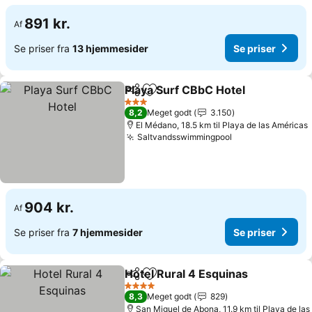
891 kr.
Af
Se priser fra
13 hjemmesider
Se priser
Playa Surf CBbC Hotel
Del
Føj til favoritter
Se p
3 Stjerner
8,2
Meget godt
3.150
El Médano, 18.5 km til Playa de las Américas
Saltvandsswimmingpool
Se priser
904 kr.
Af
Se priser fra
7 hjemmesider
Se priser
Hotel Rural 4 Esquinas
Del
Føj til favoritter
Se 
4 Stjerner
8,3
Meget godt
829
San Miguel de Abona, 11.9 km til Playa de las