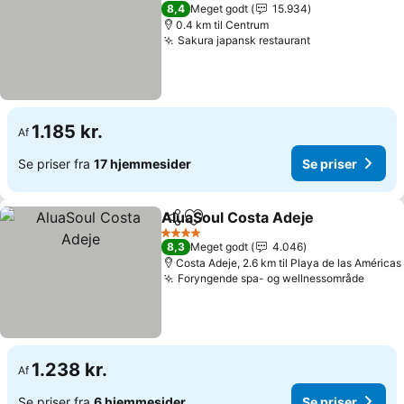
4 Stjerner
8,4
Meget godt
15.934
0.4 km til Centrum
Sakura japansk restaurant
Se priser
1.185 kr.
Af
Se priser fra
17 hjemmesider
Se priser
AluaSoul Costa Adeje
Del
Føj til favoritter
Se p
4 Stjerner
8,3
Meget godt
4.046
Costa Adeje, 2.6 km til Playa de las Américas
Foryngende spa- og wellnessområde
Se pri
1.238 kr.
Af
Se priser fra
6 hjemmesider
Se priser