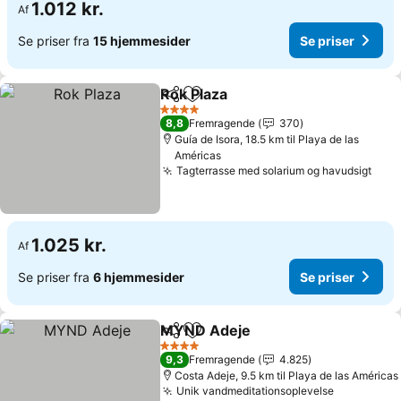
1.012 kr.
Af
Se priser fra
15 hjemmesider
Se priser
Rok Plaza
Del
Føj til favoritter
Se priser
4 Stjerner
8,8
Fremragende
370
Guía de Isora, 18.5 km til Playa de las
Américas
Tagterrasse med solarium og havudsigt
Se p
1.025 kr.
Af
Se priser fra
6 hjemmesider
Se priser
MYND Adeje
Del
Føj til favoritter
Se priser
4 Stjerner
9,3
Fremragende
4.825
Costa Adeje, 9.5 km til Playa de las Américas
Unik vandmeditationsoplevelse
Se priser