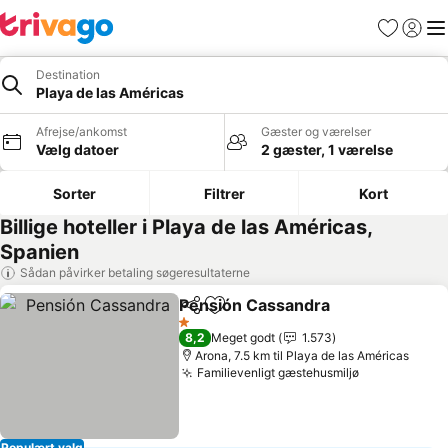
Favoritter
Log ind
Me
Destination
Playa de las Américas
Afrejse/ankomst
Gæster og værelser
Vælg datoer
2 gæster, 1 værelse
Sorter
Filtrer
Kort
Billige hoteller i Playa de las Américas,
Spanien
Sådan påvirker betaling søgeresultaterne
Pensión Cassandra
Del
Føj til favoritter
Se pris
1 Stjerner
8,2
Meget godt
1.573
Arona, 7.5 km til Playa de las Américas
Familievenligt gæstehusmiljø
Se priser
Populært valg