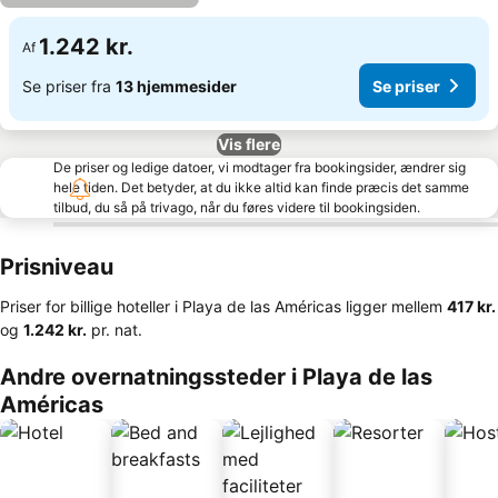
1.242 kr.
Af
Se priser fra
13 hjemmesider
Se priser
Vis flere
De priser og ledige datoer, vi modtager fra bookingsider, ændrer sig
hele tiden. Det betyder, at du ikke altid kan finde præcis det samme
tilbud, du så på trivago, når du føres videre til bookingsiden.
Prisniveau
Priser for billige hoteller i Playa de las Américas ligger mellem
‎417 kr.
og
‎1.242 kr.
pr. nat.
Andre overnatningssteder i Playa de las
Américas