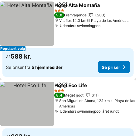
Hotel Alta Montaña
Del
Føj til favoritter
Se pris
3 Stjerner
9,0
Fremragende
1.203
Vilaflor, 14.0 km til Playa de las Américas
Udendørs swimmingpool
Se priser
Populært valg
588 kr.
Af
Se priser fra
5 hjemmesider
Se priser
Hotel Eco Life
Del
Føj til favoritter
Se priser
3 Stjerner
8,4
Meget godt
611
San Miguel de Abona, 12.1 km til Playa de las
Américas
Udendørs swimmingpool året rundt
Se pris