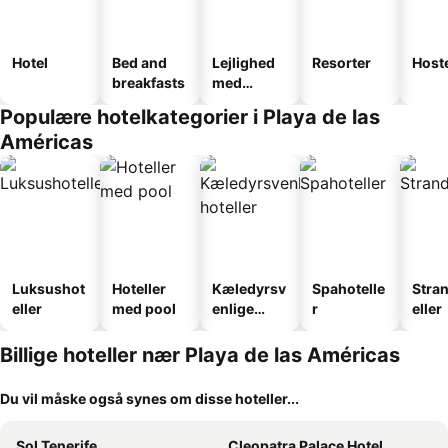
Hotel
Bed and
Lejlighed
Resorter
Host
breakfasts
med
faciliteter
Populære hotelkategorier i Playa de las
Américas
Luksushot
Hoteller
Kæledyrsv
Spahotelle
Stra
eller
med pool
enlige
r
eller
hoteller
Billige hoteller nær Playa de las Américas
Du vil måske også synes om disse hoteller...
Sol Tenerife
Cleopatra Palace Hotel