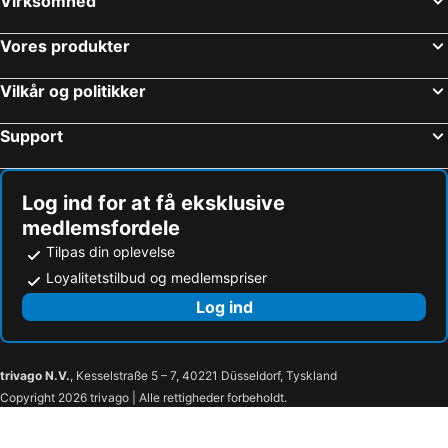
Virksomhed
Hotel Best Jacaranda
GF Fañabe
Gran Tacande Wellness & Relax Costa Adeje
Hotel Riu Buenavista
Vores produkter
H10 Costa Adeje Palace
Arona Gran Hotel
Vilkår og politikker
Hotel Zentral Center
GF Isabel
Alexandre Hotel La Siesta
Apartamentos Pirámides
Support
H10 Big Sur
BLUESEA Bahía Fañabé Villas
HD Parque Cristobal Tenerife
Royal River, Luxury Hotel - Adults Only
Log ind for at få eksklusive
H10 Conquistador
Hotel Parque La Paz
medlemsfordele
Coral Los Alisios
Iberostar Waves Bouganville Playa
Tilpas din oplevelse
Mayan Essence
Coral California
Loyalitetstilbud og medlemspriser
Dream Noelia Sur
El Dorado
Log ind
Parque Santiago I Duplex
Parque Santiago 2 apartamento 410
Hotel Parque Santiago 5
Sir Anthony
trivago N.V.
, Kesselstraße 5 – 7, 40221 Düsseldorf, Tyskland
Parque Santiago 3 / 4 Apts
MODERN APARTMENTS LOS CRISTIANOS CENTER
Copyright 2026 trivago | Alle rettigheder forbeholdt.
The Villas at Bahia del Duque
La Vista