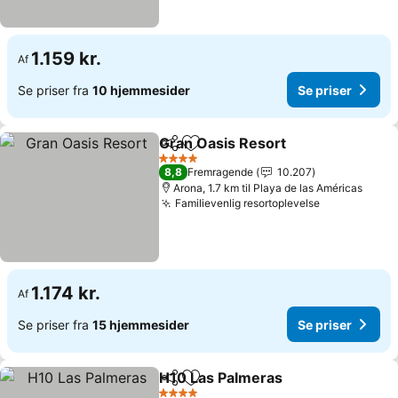
1.159 kr.
Af
Se priser fra
10 hjemmesider
Se priser
Gran Oasis Resort
Del
Føj til favoritter
Se prise
4 Stjerner
8,8
Fremragende
10.207
Arona, 1.7 km til Playa de las Américas
Familievenlig resortoplevelse
Se priser
1.174 kr.
Af
Se priser fra
15 hjemmesider
Se priser
H10 Las Palmeras
Del
Føj til favoritter
Se prise