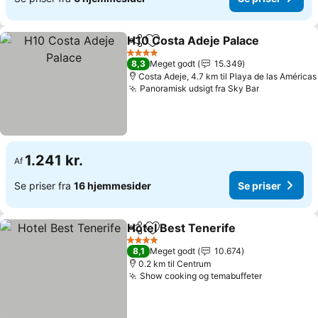
H10 Costa Adeje Palace
Del
Føj til favoritter
Se
4 Stjerner
8,3
Meget godt
15.349
Costa Adeje, 4.7 km til Playa de las Américas
Panoramisk udsigt fra Sky Bar
Se priser
1.241 kr.
Af
Se priser fra
16 hjemmesider
Se priser
Hotel Best Tenerife
Del
Føj til favoritter
Se pris
4 Stjerner
8,1
Meget godt
10.674
0.2 km til Centrum
Show cooking og temabuffeter
Se priser