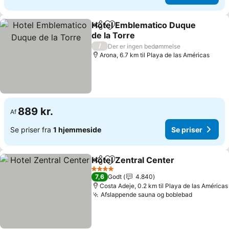
Hotel Emblematico Duque
Del
Føj til favoritter
de la Torre
Se priser
/
Der er ingen bedømmelse
Arona, 6.7 km til Playa de las Américas
889 kr.
Af
Se priser fra
1 hjemmeside
Se priser
Hotel Zentral Center
Del
Føj til favoritter
Se pr
4 Stjerner
7,6
Godt
4.840
Costa Adeje, 0.2 km til Playa de las Américas
Afslappende sauna og boblebad
Se priser