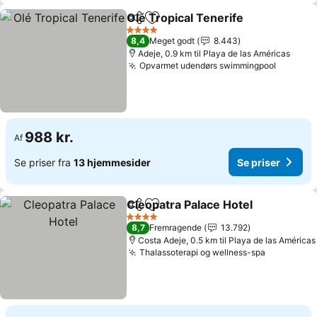
Olé Tropical Tenerife
Del
Føj til favoritter
Se pr
4 Stjerner
8,4
Meget godt
8.443
Adeje, 0.9 km til Playa de las Américas
Opvarmet udendørs swimmingpool
Se pris
988 kr.
Af
Se priser fra
13 hjemmesider
Se priser
Cleopatra Palace Hotel
Del
Føj til favoritter
Se 
4 Stjerner
8,7
Fremragende
13.792
Costa Adeje, 0.5 km til Playa de las Américas
Thalassoterapi og wellness-spa
Se priser