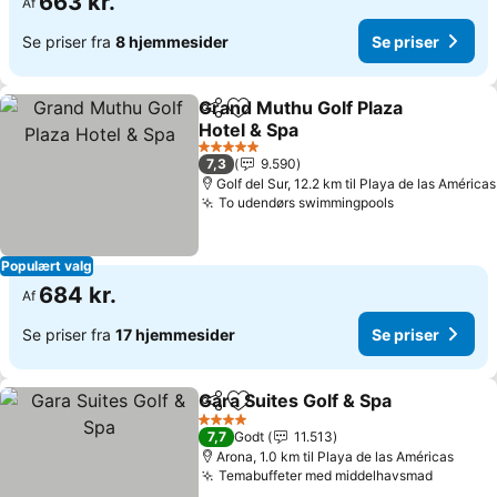
663 kr.
Af
Se priser fra
8 hjemmesider
Se priser
Grand Muthu Golf Plaza
Del
Føj til favoritter
Hotel & Spa
Se priser
5 Stjerner
7,3
9.590
Golf del Sur, 12.2 km til Playa de las Américas
To udendørs swimmingpools
Se priser
Populært valg
684 kr.
Af
Se priser fra
17 hjemmesider
Se priser
Gara Suites Golf & Spa
Del
Føj til favoritter
Se p
4 Stjerner
7,7
Godt
11.513
Arona, 1.0 km til Playa de las Américas
Temabuffeter med middelhavsmad
Se pris