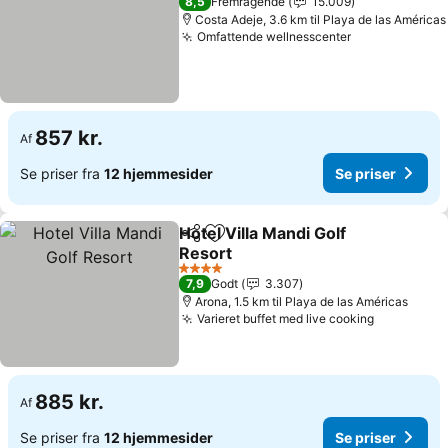
8,5
Fremragende
15.009
Costa Adeje, 3.6 km til Playa de las Américas
Omfattende wellnesscenter
Se priser
857 kr.
Af
Se priser fra
12 hjemmesider
Se priser
Hotel Villa Mandi Golf
Del
Føj til favoritter
Resort
Se priser
4 Stjerner
7,9
Godt
3.307
Arona, 1.5 km til Playa de las Américas
Varieret buffet med live cooking
Se priser
885 kr.
Af
Se priser fra
12 hjemmesider
Se priser