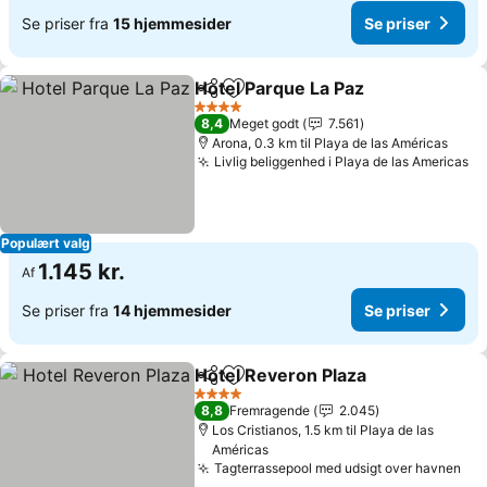
Se priser fra
15 hjemmesider
Se priser
Hotel Parque La Paz
Del
Føj til favoritter
Se pri
4 Stjerner
8,4
Meget godt
7.561
Arona, 0.3 km til Playa de las Américas
Livlig beliggenhed i Playa de las Americas
Se
Populært valg
1.145 kr.
Af
Se priser fra
14 hjemmesider
Se priser
Hotel Reveron Plaza
Del
Føj til favoritter
Se pri
4 Stjerner
8,8
Fremragende
2.045
Los Cristianos, 1.5 km til Playa de las
Américas
Tagterrassepool med udsigt over havnen
Se 