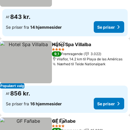
843 kr.
Af
Se priser fra
14 hjemmesider
Se priser
Hotel Spa Villalba
Del
Føj til favoritter
Se priser
4 Stjerner
9,1
Fremragende
3.022
Vilaflor, 14.2 km til Playa de las Américas
Nærhed til Teide Nationalpark
Se priser
Populært valg
856 kr.
Af
Se priser fra
16 hjemmesider
Se priser
GF Fañabe
Del
Føj til favoritter
Se priser
4 Stjerner