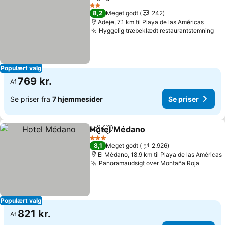
Del
Føj til favoritter
Se priser
2 Stjerner
8,2
Meget godt
242
Adeje, 7.1 km til Playa de las Américas
Hyggelig træbeklædt restaurantstemning
Se 
Populært valg
769 kr.
Af
Se priser fra
7 hjemmesider
Se priser
Hotel Médano
Del
Føj til favoritter
Se priser
3 Stjerner
8,1
Meget godt
2.926
El Médano, 18.9 km til Playa de las Américas
Panoramaudsigt over Montaña Roja
Se pri
Populært valg
821 kr.
Af