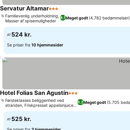
Servatur Altamar
3 Stjerner
Se priser
Familievenlig underholdning,
Meget godt
(4.782 bedømmelser)
8,1
Masser af spisemuligheder
Se priser
524 kr.
Af
Se priser fra
10 hjemmesider
Hotel Folias San Agustín
3 Stjerner
Se priser
Førsteklasses beliggenhed ved
Meget godt
(5.705 bed
8,2
stranden, Friskpresset appelsinjuice
Se priser
til morgenmad
525 kr.
Af
Se priser fra
3 hjemmesider