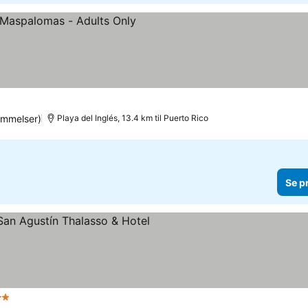
iser
ømmelser)
Playa del Inglés, 13.4 km til Puerto Rico
Se p
jerner
Se priser