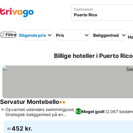
Destination
Filtre
Stigende pris
Pris
Beliggenhed
Ho
Billige hoteller i Puerto Ric
Servatur Montebello
2 Stjerner
Se priser
Opvarmet udendørs swimmingpool,
Meget godt
(2.067 bedøm
8,2
Strategisk beliggenhed på en
Se priser
bjergside
452 kr.
Af