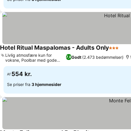
Hotel Ritual Maspalomas - Adults Only
3 Stjerner
Se pr
Livlig atmosfære kun for
Godt
(2.473 bedømmelser)
7,8
voksne, Poolbar med gode
Se priser
priser
554 kr.
Af
Se priser fra
3 hjemmesider