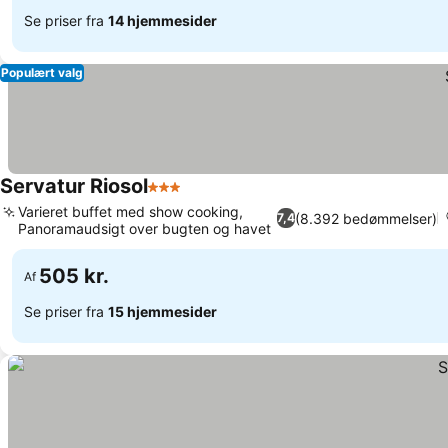
Se priser fra
14 hjemmesider
Populært valg
Servatur Riosol
3 Stjerner
Se priser
Varieret buffet med show cooking,
(8.392 bedømmelser)
7,4
Panoramaudsigt over bugten og havet
Se priser
505 kr.
Af
Se priser fra
15 hjemmesider