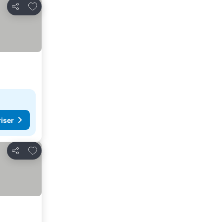
Føj til favoritter
Del
riser
Føj til favoritter
Del