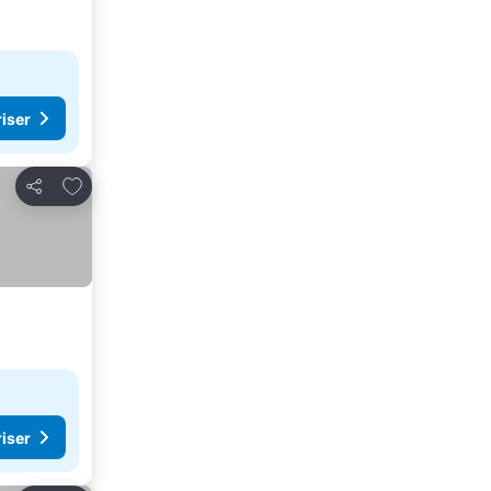
riser
Føj til favoritter
Del
riser