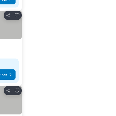
Føj til favoritter
Del
riser
Føj til favoritter
Del