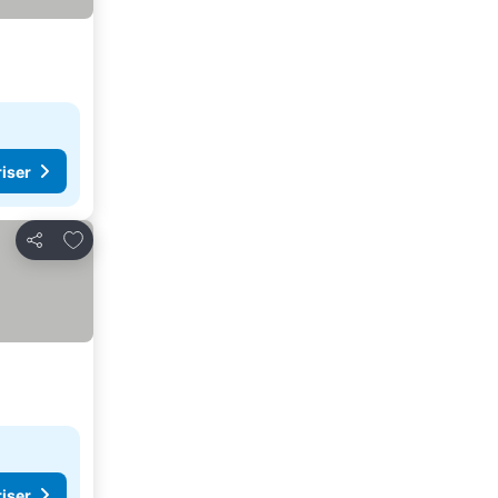
riser
Føj til favoritter
Del
riser