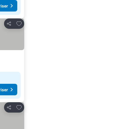
riser
Føj til favoritter
Del
riser
Føj til favoritter
Del