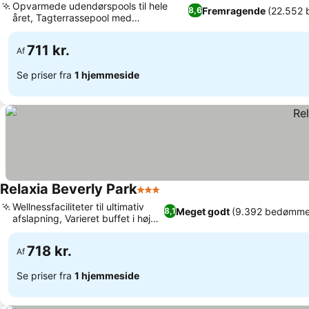
Opvarmede udendørspools til hele
Fremragende
(22.552 
8,6
året, Tagterrassepool med
Se priser
panoramaudsigt over havet
711 kr.
Af
Se priser fra
1 hjemmeside
Relaxia Beverly Park
3 Stjerner
Se priser
Wellnessfaciliteter til ultimativ
Meget godt
(9.392 bedømme
8,1
afslapning, Varieret buffet i høj
Se priser
kvalitet
718 kr.
Af
Se priser fra
1 hjemmeside