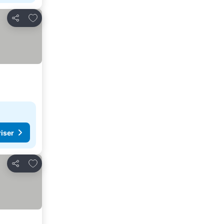
Føj til favoritter
Del
riser
Føj til favoritter
Del