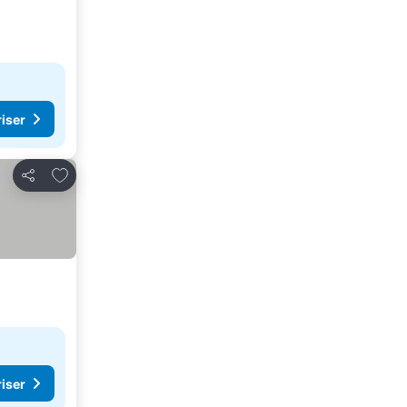
riser
Føj til favoritter
Del
riser