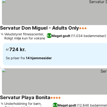
Servatur Don Miguel - Adults Only
3 Stjerner
Se priser
Veludstyret fitnesscenter,
Meget godt
(11.034 bedømmelser)
8,4
Roligt miljø kun for voksne
Se priser
724 kr.
Af
Se priser fra
14 hjemmesider
Servatur Playa Bonita
4 Stjerner
Se priser
Underholdning for børn,
Meget godt
(12.846 bedømmel
8,3