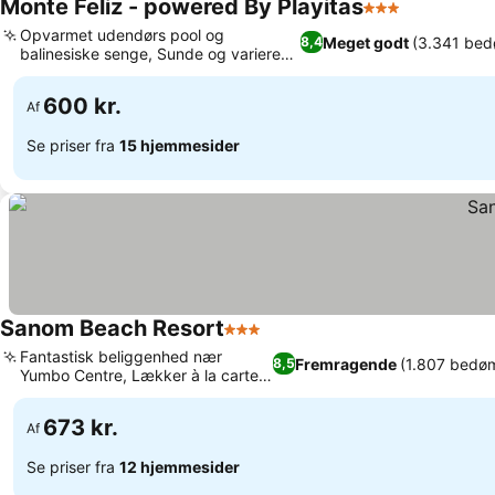
Monte Feliz - powered By Playitas
3 Stjerner
Se priser
Opvarmet udendørs pool og
Meget godt
(3.341 bed
8,4
balinesiske senge, Sunde og varierede
Se priser
spisemuligheder
600 kr.
Af
Se priser fra
15 hjemmesider
Sanom Beach Resort
3 Stjerner
Se priser
Fantastisk beliggenhed nær
Fremragende
(1.807 bedø
8,5
Yumbo Centre, Lækker à la carte
Se priser
morgenmad
673 kr.
Af
Se priser fra
12 hjemmesider