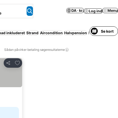
DA · kr.
Menu
Log ind
e
Se kort
d inkluderet
Strand
Aircondition
Halvpension
Lejlighed med fac
Sådan påvirker betaling søgeresultaterne
Føj til favoritter
Del