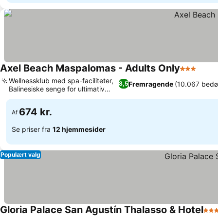
Axel Beach Maspalomas - Adults Only
3 Stjerner
Se pr
Wellnessklub med spa-faciliteter,
Fremragende
(10.067 bed
8,5
Balinesiske senge for ultimativ
Se priser
afslapning
674 kr.
Af
Se priser fra
12 hjemmesider
Populært valg
Gloria Palace San Agustín Thalasso & Hotel
4 St