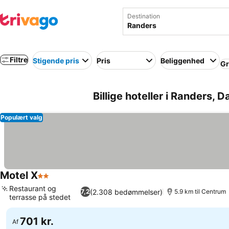
Destination
Filtre
Stigende pris
Pris
Beliggenhed
Gr
Billige hoteller i Randers, 
Populært valg
Motel X
2 Stjerner
Restaurant og
(2.308 bedømmelser)
7,2
5.9 km til Centrum
terrasse på stedet
701 kr.
Af