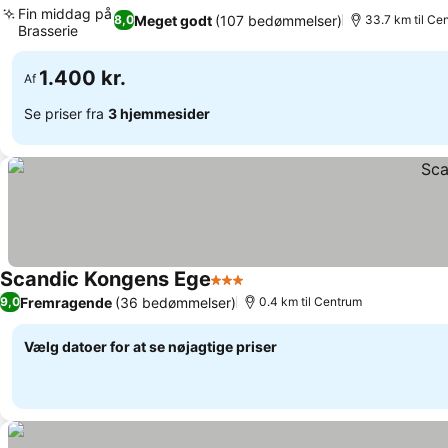
Fin middag på
Meget godt
(107 bedømmelser)
8,0
33.7 km til Ce
Brasserie
1.400 kr.
Af
Se priser fra
3 hjemmesider
Scandic Kongens Ege
3 Stjerner
Fremragende
(36 bedømmelser)
9,0
0.4 km til Centrum
Vælg datoer for at se nøjagtige priser