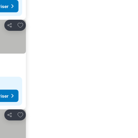
riser
Føj til favoritter
Del
riser
Føj til favoritter
Del