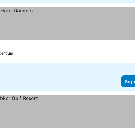
 Centrum
Se p