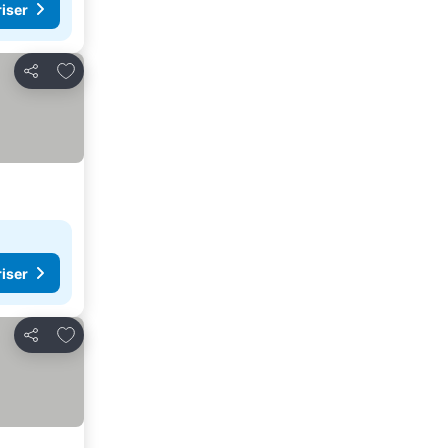
riser
Føj til favoritter
Del
riser
Føj til favoritter
Del