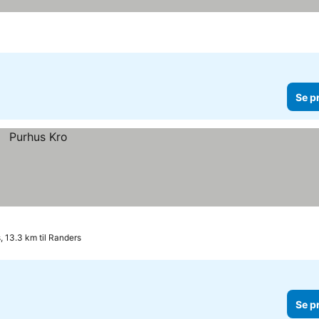
Se p
, 13.3 km til Randers
Se p