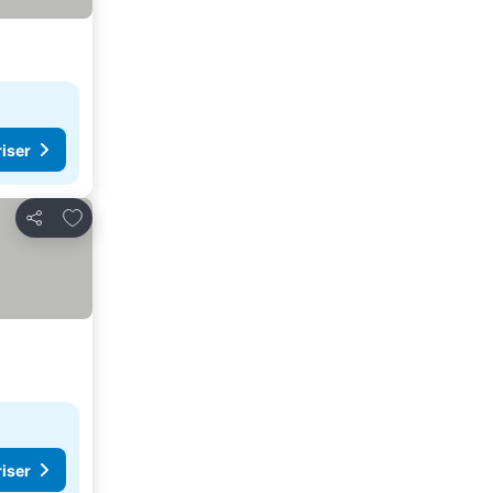
riser
Føj til favoritter
Del
riser