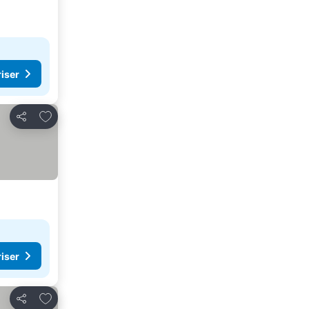
riser
Føj til favoritter
Del
riser
Føj til favoritter
Del