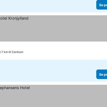
Se p
0.7 km til Centrum
Se p