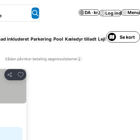
DA · kr.
Menu
Log ind
e
Se kort
d inkluderet
Parkering
Pool
Kæledyr tilladt
Lejlighed med facili
Sådan påvirker betaling søgeresultaterne
Føj til favoritter
Del