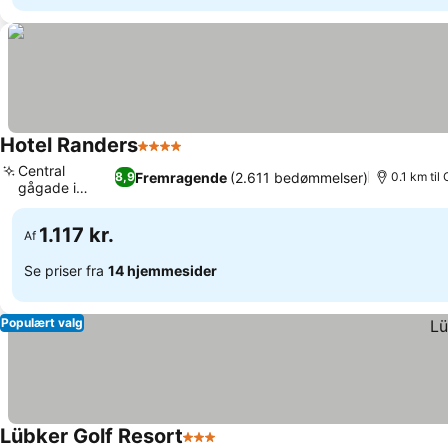
Hotel Randers
4 Stjerner
Central
Fremragende
(2.611 bedømmelser)
8,9
0.1 km til
gågade i
Randers
1.117 kr.
Af
Se priser fra
14 hjemmesider
Populært valg
Lübker Golf Resort
3 Stjerner