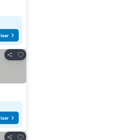
riser
Føj til favoritter
Del
riser
Føj til favoritter