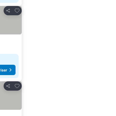
Føj til favoritter
Del
riser
Føj til favoritter
Del