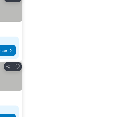
Del
riser
Føj til favoritter
Del