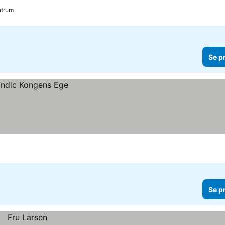
ntrum
Se p
Se p