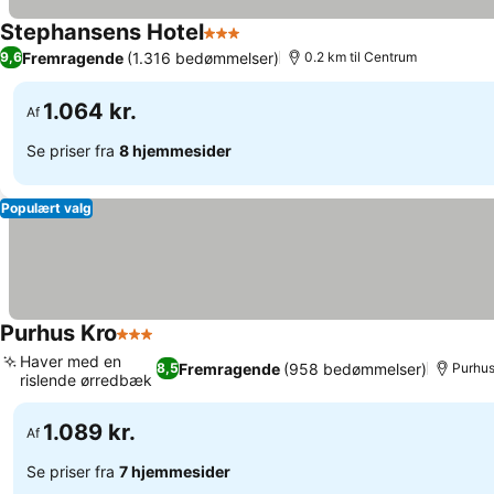
Stephansens Hotel
3 Stjerner
Fremragende
(1.316 bedømmelser)
9,6
0.2 km til Centrum
1.064 kr.
Af
Se priser fra
8 hjemmesider
Populært valg
Purhus Kro
3 Stjerner
Haver med en
Fremragende
(958 bedømmelser)
8,5
Purhus
rislende ørredbæk
1.089 kr.
Af
Se priser fra
7 hjemmesider