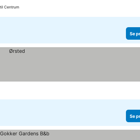
til Centrum
Se p
Se p