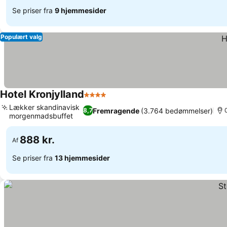
Se priser fra
9 hjemmesider
Populært valg
Hotel Kronjylland
4 Stjerner
Lækker skandinavisk
Fremragende
(3.764 bedømmelser)
8,7
morgenmadsbuffet
888 kr.
Af
Se priser fra
13 hjemmesider