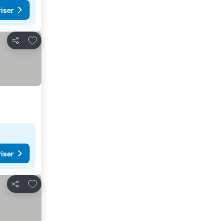
riser
Føj til favoritter
Del
riser
Føj til favoritter
Del