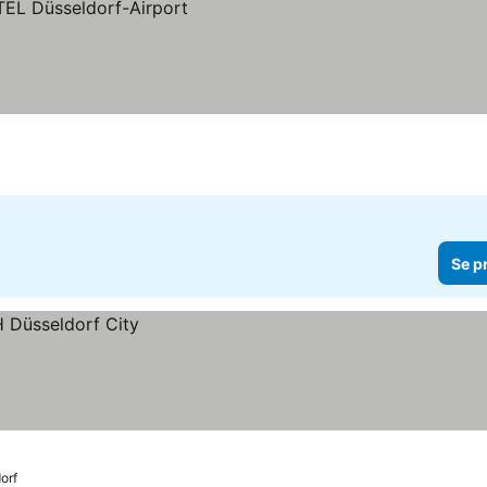
Se p
orf