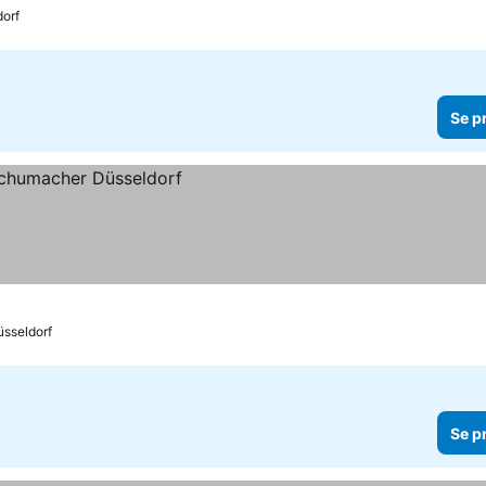
orf
Se p
sseldorf
Se p