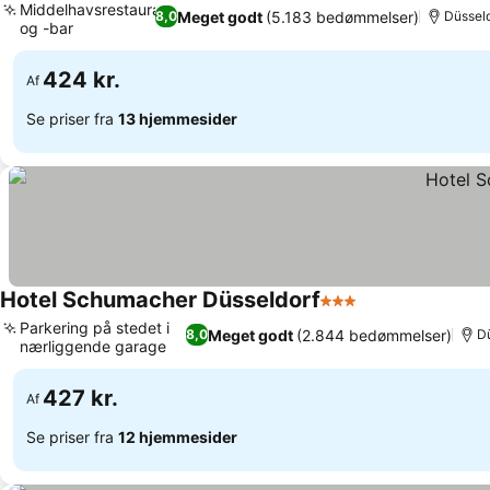
Middelhavsrestaurant
Meget godt
(5.183 bedømmelser)
8,0
Düsseld
og -bar
424 kr.
Af
Se priser fra
13 hjemmesider
Hotel Schumacher Düsseldorf
3 Stjerner
Parkering på stedet i
Meget godt
(2.844 bedømmelser)
8,0
Dü
nærliggende garage
427 kr.
Af
Se priser fra
12 hjemmesider