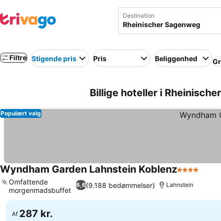
Destination
Filtre
Stigende pris
Pris
Beliggenhed
Gr
Billige hoteller i Rheinisc
Populært valg
Wyndham Garden Lahnstein Koblenz
4 Stjerner
Omfattende
(9.188 bedømmelser)
6,6
Lahnstein
morgenmadsbuffet
287 kr.
Af