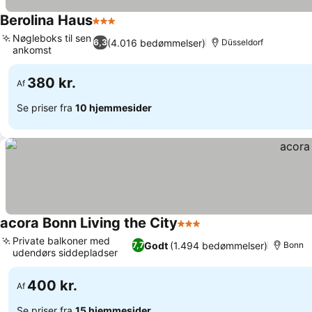
Berolina Haus
3 Stjerner
Nøgleboks til sen
(4.016 bedømmelser)
6,3
Düsseldorf
ankomst
380 kr.
Af
Se priser fra
10 hjemmesider
acora Bonn Living the City
3 Stjerner
Private balkoner med
Godt
(1.494 bedømmelser)
7,7
Bonn
udendørs siddepladser
400 kr.
Af
Se priser fra
15 hjemmesider