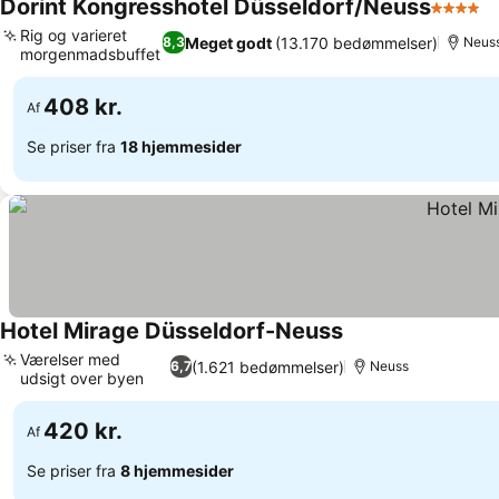
Dorint Kongresshotel Düsseldorf/Neuss
4 Stjern
Rig og varieret
Meget godt
(13.170 bedømmelser)
8,3
Neus
morgenmadsbuffet
408 kr.
Af
Se priser fra
18 hjemmesider
Hotel Mirage Düsseldorf-Neuss
Værelser med
(1.621 bedømmelser)
6,7
Neuss
udsigt over byen
420 kr.
Af
Se priser fra
8 hjemmesider