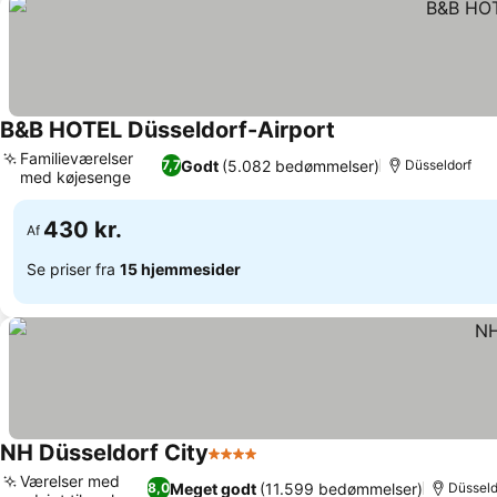
B&B HOTEL Düsseldorf-Airport
Familieværelser
Godt
(5.082 bedømmelser)
7,7
Düsseldorf
med køjesenge
430 kr.
Af
Se priser fra
15 hjemmesider
NH Düsseldorf City
4 Stjerner
Værelser med
Meget godt
(11.599 bedømmelser)
8,0
Düsseld