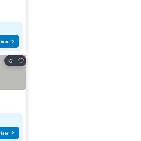
riser
Føj til favoritter
Del
riser