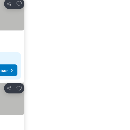
Føj til favoritter
Del
riser
Føj til favoritter
Del