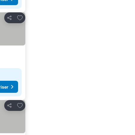
Føj til favoritter
Del
riser
Føj til favoritter
Del