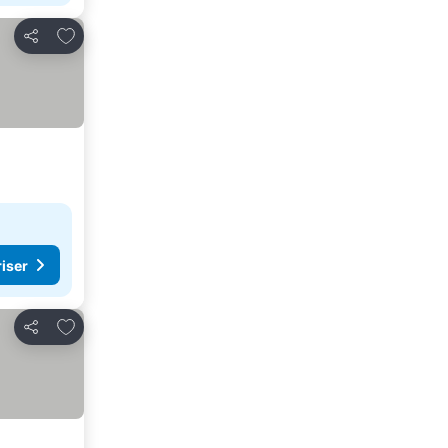
Føj til favoritter
Del
riser
Føj til favoritter
Del