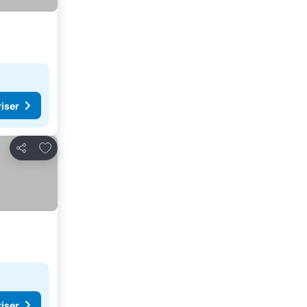
riser
Føj til favoritter
Del
riser