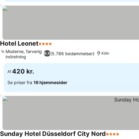
Hotel Leonet
4 Stjerner
Moderne, farverig
(5.786 bedømmelser)
6,0
Köln
indretning
420 kr.
Af
Se priser fra
16 hjemmesider
Sunday Hotel Düsseldorf City Nord
4 Stjerner