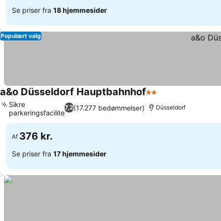
Se priser fra
18 hjemmesider
Populært valg
a&o Düsseldorf Hauptbahnhof
2 Stjerner
Sikre
(17.277 bedømmelser)
7,2
Düsseldorf
parkeringsfaciliteter
376 kr.
Af
Se priser fra
17 hjemmesider