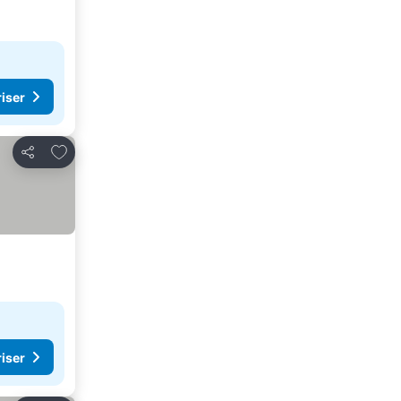
riser
Føj til favoritter
Del
riser