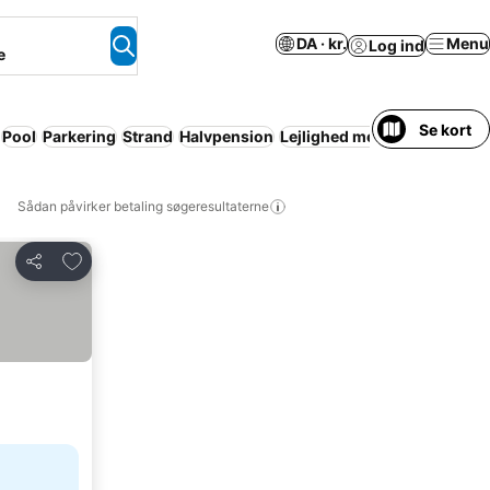
DA · kr.
Menu
Log ind
e
Se kort
Pool
Parkering
Strand
Halvpension
Lejlighed med faciliteter
Sådan påvirker betaling søgeresultaterne
Føj til favoritter
Del