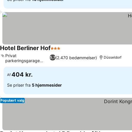
Hotel Berliner Hof
3 Stjerner
Privat
(2.470 bedømmelser)
5,7
Düsseldorf
parkeringsgarage
tilgængelig
404 kr.
Af
Se priser fra
5 hjemmesider
Populært valg