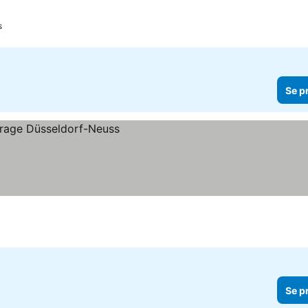
er
s
Se p
Se p