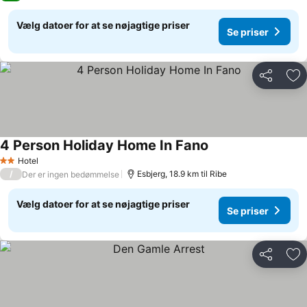
Vælg datoer for at se nøjagtige priser
Se priser
Del
Føj
4 Person Holiday Home In Fano
Hotel
2 Stjerner
/
Esbjerg, 18.9 km til Ribe
Der er ingen bedømmelse
Vælg datoer for at se nøjagtige priser
Se priser
Del
Føj