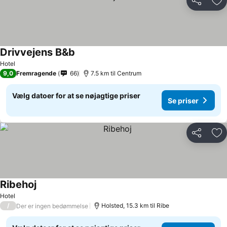
Del
Føj
Drivvejens B&b
Hotel
9,0
Fremragende
66
7.5 km til Centrum
Vælg datoer for at se nøjagtige priser
Se priser
Del
Føj
Ribehoj
Hotel
/
Holsted, 15.3 km til Ribe
Der er ingen bedømmelse