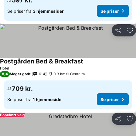
597 kr.
Af
Se priser fra
3 hjemmesider
Se priser
Del
Føj
Postgården Bed & Breakfast
Hotel
8,4
Meget godt
614
0.3 km til Centrum
709 kr.
Af
Se priser fra
1 hjemmeside
Se priser
Populært valg
Del
Føj