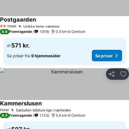
Postgaarden
Hotel
Unikke tema-værelser
2 Stjerner
8,6
Fremragende
1.619
0.3 km til Centrum
571 kr.
Af
Se priser fra
9 hjemmesider
Se priser
Del
Føj
Kammerslusen
Hotel
Sælsafari-bådture lige i nærheden
8,5
Fremragende
1.133
5.4 km til Centrum