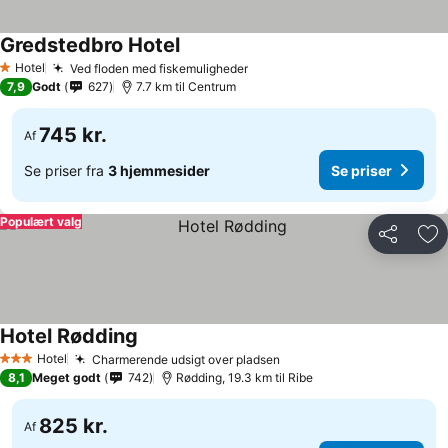
Gredstedbro Hotel
Hotel
Ved floden med fiskemuligheder
1 Stjerner
7,9
Godt
627
7.7 km til Centrum
745 kr.
Af
Se priser fra
3 hjemmesider
Se priser
Populært valg
Del
Føj
Hotel Rødding
Hotel
Charmerende udsigt over pladsen
3 Stjerner
8,1
Meget godt
742
Rødding, 19.3 km til Ribe
825 kr.
Af