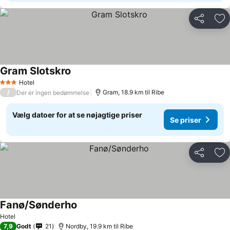
Del
Føj
Gram Slotskro
Hotel
3 Stjerner
/
Gram, 18.9 km til Ribe
Der er ingen bedømmelse
Vælg datoer for at se nøjagtige priser
Se priser
Del
Føj
Fanø/Sønderho
Hotel
7,9
Godt
21
Nordby, 19.9 km til Ribe