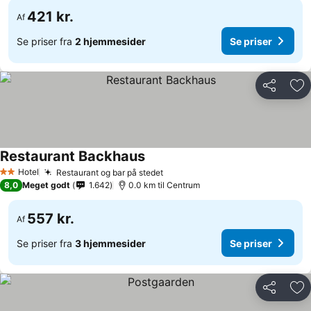
421 kr.
Af
Se priser fra
2 hjemmesider
Se priser
Del
Føj
Restaurant Backhaus
Hotel
Restaurant og bar på stedet
2 Stjerner
8,0
Meget godt
1.642
0.0 km til Centrum
557 kr.
Af
Se priser fra
3 hjemmesider
Se priser
Del
Føj