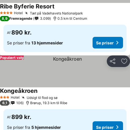
Ribe Byferie Resort
Hotel
Tæt på Vadehavets Nationalpark
4 Stjerner
8,9
Fremragende
3.099
0.5 km til Centrum
890 kr.
Af
Se priser fra
13 hjemmesider
Se priser
Populært valg
Del
Føj
Kongeåkroen
Hotel
Udsigt til flod og sø
3 Stjerner
6,1
106
Brørup, 19.3 km til Ribe
899 kr.
Af
Se priser fra
5 hjemmesider
Se priser