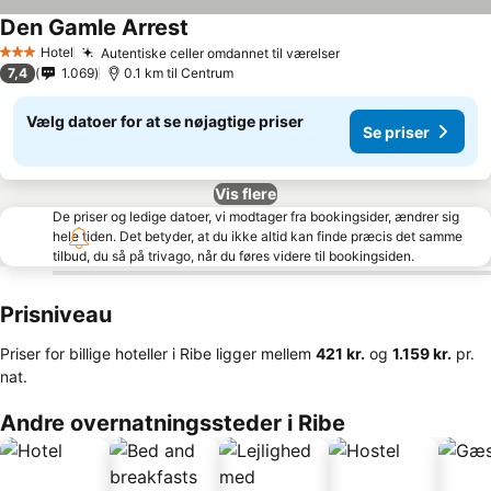
Den Gamle Arrest
Hotel
Autentiske celler omdannet til værelser
3 Stjerner
7,4
1.069
0.1 km til Centrum
Vælg datoer for at se nøjagtige priser
Se priser
Vis flere
De priser og ledige datoer, vi modtager fra bookingsider, ændrer sig
hele tiden. Det betyder, at du ikke altid kan finde præcis det samme
tilbud, du så på trivago, når du føres videre til bookingsiden.
Prisniveau
Priser for billige hoteller i Ribe ligger mellem
‎421 kr.
og
‎1.159 kr.
pr.
nat.
Andre overnatningssteder i Ribe