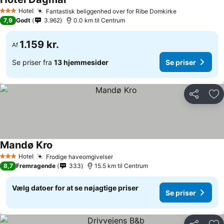
Hotel
Fantastisk beliggenhed over for Ribe Domkirke
3 Stjerner
7,9
Godt
3.962
0.0 km til Centrum
1.159 kr.
Af
Se priser fra
13 hjemmesider
Se priser
Del
Føj
Mandø Kro
Hotel
Frodige haveomgivelser
3 Stjerner
8,7
Fremragende
333
15.5 km til Centrum
Vælg datoer for at se nøjagtige priser
Se priser