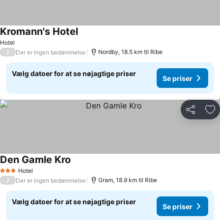
Kromann's Hotel
Hotel
/
Nordby, 18.5 km til Ribe
Der er ingen bedømmelse
Vælg datoer for at se nøjagtige priser
Se priser
Del
Føj
Den Gamle Kro
Hotel
3 Stjerner
/
Gram, 18.9 km til Ribe
Der er ingen bedømmelse
Vælg datoer for at se nøjagtige priser
Se priser