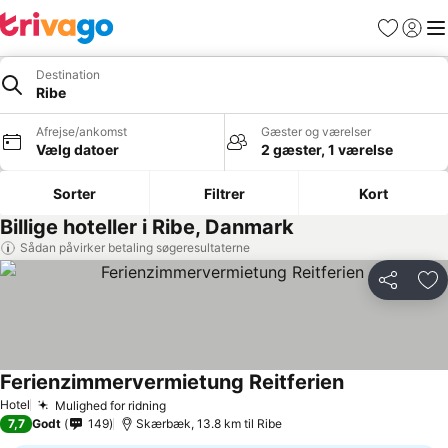
Favoritter
Log ind
Me
Destination
Ribe
Afrejse/ankomst
Gæster og værelser
Vælg datoer
2 gæster, 1 værelse
Sorter
Filtrer
Kort
Billige hoteller i Ribe, Danmark
Sådan påvirker betaling søgeresultaterne
Del
Føj
Ferienzimmervermietung Reitferien
Hotel
Mulighed for ridning
7,7
Godt
149
Skærbæk, 13.8 km til Ribe