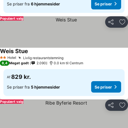
Se priser fra
6 hjemmesider
Se priser
Populært valg
Del
Føj
Weis Stue
Hotel
Livlig restaurantstemning
2 Stjerner
8,4
Meget godt
2.090
0.0 km til Centrum
829 kr.
Af
Se priser fra
5 hjemmesider
Se priser
Populært valg
Del
Føj