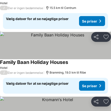
Hotel
/
15.5 km til Centrum
Der er ingen bedømmelse
Vælg datoer for at se nøjagtige priser
Se priser
Del
Føj
Family Baan Holiday Houses
Hotel
/
Bramming, 19.0 km til Ribe
Der er ingen bedømmelse
Vælg datoer for at se nøjagtige priser
Se priser
Del
Føj