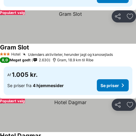
Populært valg
Del
Føj
Gram Slot
Hotel
Udendørs aktiviteter, herunder jagt og kanosejlads
3 Stjerner
8,0
Meget godt
2.630
Gram, 18.9 km til Ribe
1.005 kr.
Af
Se priser fra
4 hjemmesider
Se priser
Populært valg
Del
Føj
Hotel Dagmar