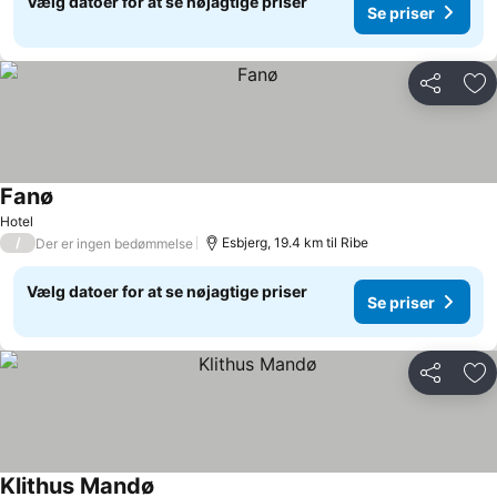
Vælg datoer for at se nøjagtige priser
Se priser
Del
Føj
Fanø
Hotel
/
Esbjerg, 19.4 km til Ribe
Der er ingen bedømmelse
Vælg datoer for at se nøjagtige priser
Se priser
Del
Føj
Klithus Mandø