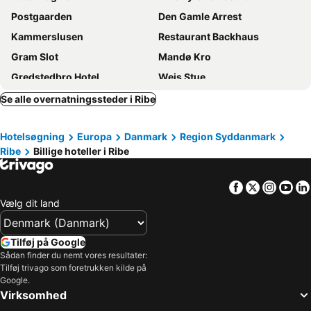
Postgaarden
Den Gamle Arrest
Kammerslusen
Restaurant Backhaus
Gram Slot
Mandø Kro
Gredstedbro Hotel
Weis Stue
Ferienzimmervermietung Reitferien
Postgården Bed & Breakfast
Se alle overnatningssteder i Ribe
Kongeåkroen
Hotel Rødding
Hotelsøgning
Europa
Danmark
Region Syddanmark
Klithus Mandø
Drivvejens B&b
Ribe
Billige hoteller i Ribe
Ribehoj
Kromann's Hotel
Den Gamle Kro
Gram Slotskro
Facebook
Twitter
Insta
Yo
Fanø
Fanø/Sønderho
Vælg dit land
Tilføj på Google
Sådan finder du nemt vores resultater:
Tilføj trivago som foretrukken kilde på
Google.
Virksomhed