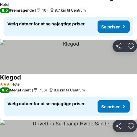
Se priser
Hotel
8,5
Fremragende
10
9.7 km til Centrum
Vælg datoer for at se nøjagtige priser
Se priser
Del
Føj
Klegod
Se priser
Hotel
3 Stjerner
8,2
Meget godt
756
8.6 km til Centrum
Vælg datoer for at se nøjagtige priser
Se priser
Del
Føj