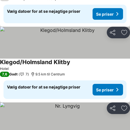
Vælg datoer for at se nøjagtige priser
Se priser
Del
Føj
Klegod/Holmsland Klitby
Se priser
Hotel
7,6
Godt
7
9.5 km til Centrum
Vælg datoer for at se nøjagtige priser
Se priser
Del
Føj