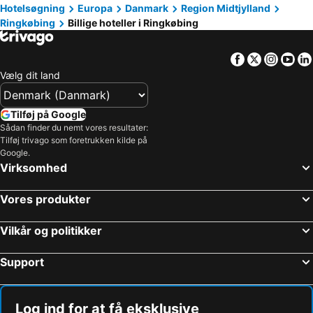
Hotelsøgning
Europa
Danmark
Region Midtjylland
Dancamps Nordsø
Ringkøbing
Billige hoteller i Ringkøbing
Facebook
Twitter
Insta
Yo
Vælg dit land
Tilføj på Google
Sådan finder du nemt vores resultater:
Tilføj trivago som foretrukken kilde på
Google.
Virksomhed
Vores produkter
Vilkår og politikker
Support
Log ind for at få eksklusive