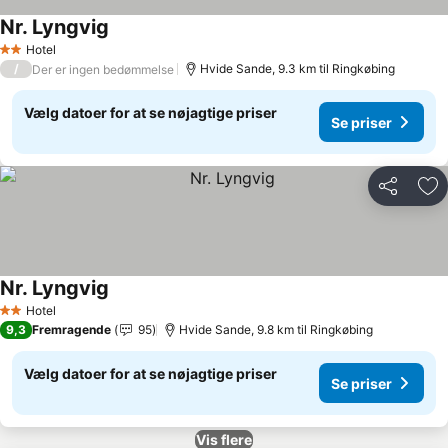
Nr. Lyngvig
Se priser
Hotel
2 Stjerner
/
Hvide Sande, 9.3 km til Ringkøbing
Der er ingen bedømmelse
Vælg datoer for at se nøjagtige priser
Se priser
Del
Føj
Nr. Lyngvig
Se priser
Hotel
2 Stjerner
9,3
Fremragende
95
Hvide Sande, 9.8 km til Ringkøbing
Vælg datoer for at se nøjagtige priser
Se priser
Vis flere