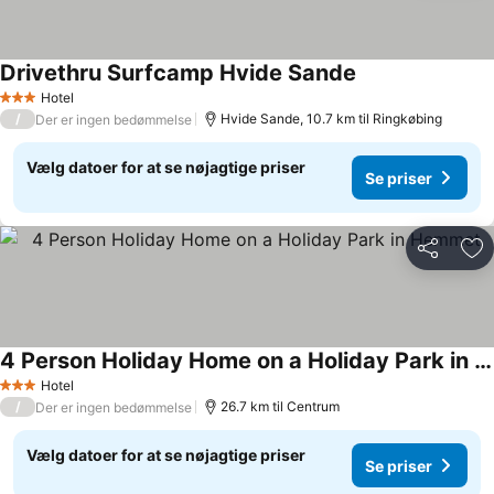
Drivethru Surfcamp Hvide Sande
Se priser
Hotel
3 Stjerner
/
Hvide Sande, 10.7 km til Ringkøbing
Der er ingen bedømmelse
Vælg datoer for at se nøjagtige priser
Se priser
Del
Føj
4 Person Holiday Home on a Holiday Park in Hemmet
Se priser
Hotel
3 Stjerner
/
26.7 km til Centrum
Der er ingen bedømmelse
Vælg datoer for at se nøjagtige priser
Se priser