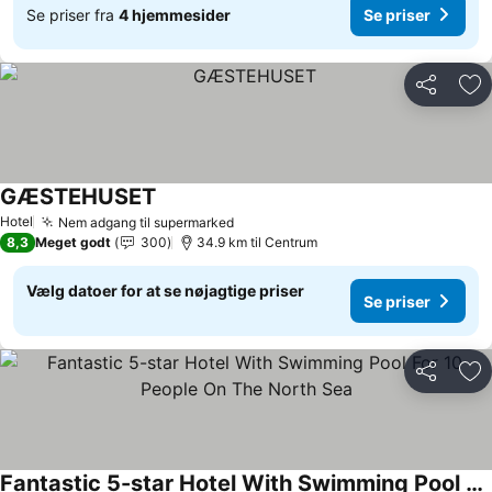
Se priser fra
4 hjemmesider
Se priser
Del
Føj
GÆSTEHUSET
Se priser
Hotel
Nem adgang til supermarked
Se priser
8,3
Meget godt
300
34.9 km til Centrum
Vælg datoer for at se nøjagtige priser
Se priser
Del
Føj
Fantastic 5-star Hotel With Swimming Pool For 10 People On The North Sea