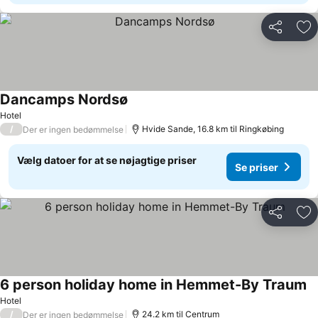
Del
Føj
Dancamps Nordsø
Se priser
Hotel
/
Hvide Sande, 16.8 km til Ringkøbing
Der er ingen bedømmelse
Vælg datoer for at se nøjagtige priser
Se priser
Del
Føj
6 person holiday home in Hemmet-By Traum
Se
Hotel
/
24.2 km til Centrum
Der er ingen bedømmelse