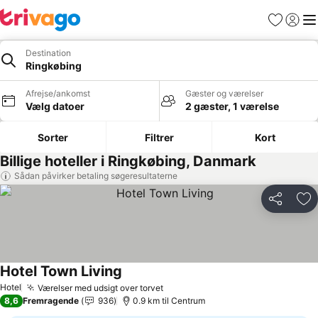
Favoritter
Log ind
Me
Destination
Ringkøbing
Afrejse/ankomst
Gæster og værelser
Vælg datoer
2 gæster, 1 værelse
Sorter
Filtrer
Kort
Billige hoteller i Ringkøbing, Danmark
Sådan påvirker betaling søgeresultaterne
Del
Føj
Hotel Town Living
Se priser
Hotel
Værelser med udsigt over torvet
Se priser
8,6
Fremragende
936
0.9 km til Centrum