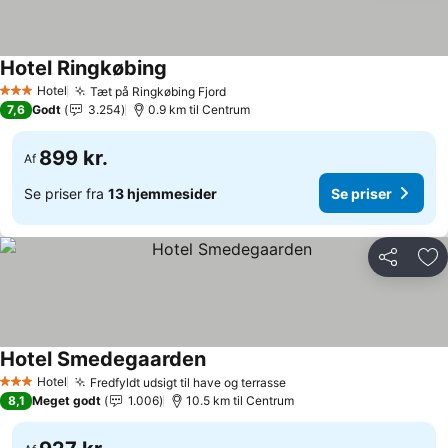
Hotel Ringkøbing
Se priser
Hotel
Tæt på Ringkøbing Fjord
Se priser
3 Stjerner
7,6
Godt
3.254
0.9 km til Centrum
899 kr.
Af
Se priser fra
13 hjemmesider
Se priser
Del
Føj
Hotel Smedegaarden
Se priser
Hotel
Fredfyldt udsigt til have og terrasse
Se priser
3 Stjerner
8,1
Meget godt
1.006
10.5 km til Centrum