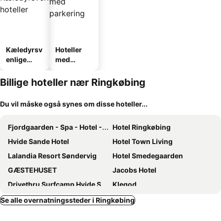
Kæledyrsv
Hoteller
enlige
med
hoteller
parkering
Billige hoteller nær Ringkøbing
Du vil måske også synes om disse hoteller...
Fjordgaarden - Spa - Hotel - Konference
Hotel Ringkøbing
Hvide Sande Hotel
Hotel Town Living
Lalandia Resort Søndervig
Hotel Smedegaarden
GÆSTEHUSET
Jacobs Hotel
Drivethru Surfcamp Hvide Sande
Klegod
Fantastic 5-star Hotel With Swimming Pool For 10 People On The North Sea
Klegod/Holmsland Klitby
Se alle overnatningssteder i Ringkøbing
Nr. Lyngvig
Nr. Lyngvig