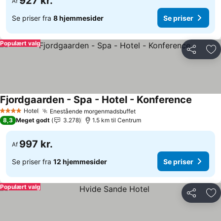
927 kr.
Af
Se priser fra
8 hjemmesider
Se priser
Populært valg
Del
Føj
Fjordgaarden - Spa - Hotel - Konference
Se prise
Hotel
Enestående morgenmadsbuffet
Se priser
4 Stjerner
8,3
Meget godt
3.278
1.5 km til Centrum
997 kr.
Af
Se priser fra
12 hjemmesider
Se priser
Populært valg
Del
Føj