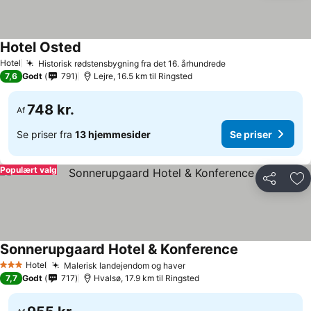
Hotel Osted
Hotel
Historisk rødstensbygning fra det 16. århundrede
7,6
Godt
791
Lejre, 16.5 km til Ringsted
748 kr.
Af
Se priser fra
13 hjemmesider
Se priser
Populært valg
Del
Føj
Sonnerupgaard Hotel & Konference
Hotel
Malerisk landejendom og haver
3 Stjerner
7,7
Godt
717
Hvalsø, 17.9 km til Ringsted