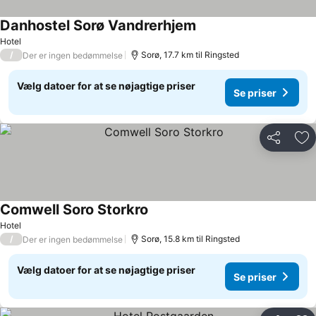
Danhostel Sorø Vandrerhjem
Hotel
/
Sorø, 17.7 km til Ringsted
Der er ingen bedømmelse
Vælg datoer for at se nøjagtige priser
Se priser
Del
Føj
Comwell Soro Storkro
Hotel
/
Sorø, 15.8 km til Ringsted
Der er ingen bedømmelse
Vælg datoer for at se nøjagtige priser
Se priser