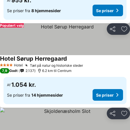
955 kr.
Af
Se priser fra
8 hjemmesider
Se priser
Populært valg
Del
Føj
Hotel Sørup Herregaard
Hotel
Tæt på natur og historiske steder
4 Stjerner
7,9
Godt
2.137
6.2 km til Centrum
1.054 kr.
Af
Se priser fra
14 hjemmesider
Se priser
Del
Føj