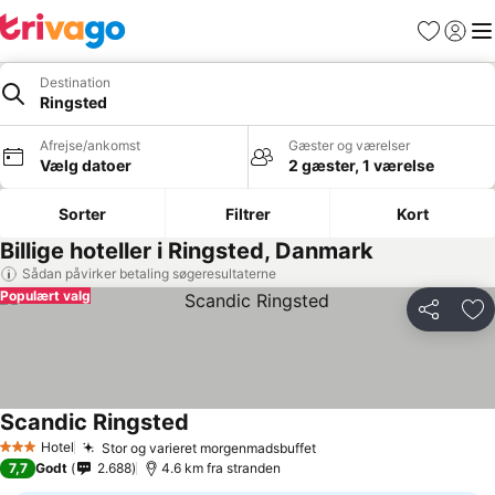
Favoritter
Log ind
Me
Destination
Ringsted
Afrejse/ankomst
Gæster og værelser
Vælg datoer
2 gæster, 1 værelse
Sorter
Filtrer
Kort
Billige hoteller i Ringsted, Danmark
Sådan påvirker betaling søgeresultaterne
Populært valg
Del
Føj
Scandic Ringsted
Hotel
Stor og varieret morgenmadsbuffet
3 Stjerner
7,7
Godt
2.688
4.6 km fra stranden