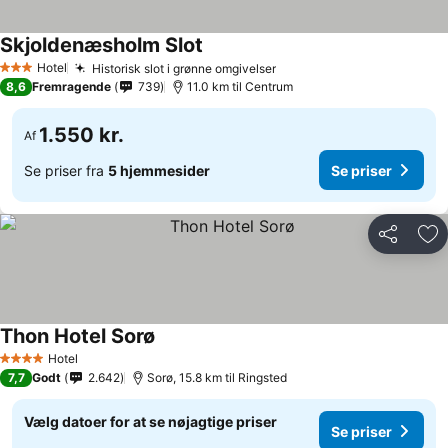
Skjoldenæsholm Slot
Hotel
Historisk slot i grønne omgivelser
3 Stjerner
8,6
Fremragende
739
11.0 km til Centrum
1.550 kr.
Af
Se priser fra
5 hjemmesider
Se priser
Del
Føj
Thon Hotel Sorø
Hotel
4 Stjerner
7,7
Godt
2.642
Sorø, 15.8 km til Ringsted
Vælg datoer for at se nøjagtige priser
Se priser