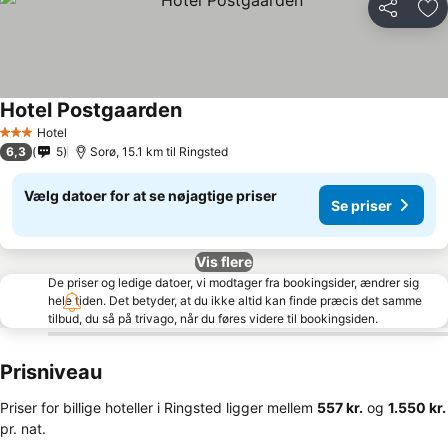
Del
Føj
Hotel Postgaarden
Hotel
3 Stjerner
6,3
5
Sorø, 15.1 km til Ringsted
Vælg datoer for at se nøjagtige priser
Se priser
Vis flere
De priser og ledige datoer, vi modtager fra bookingsider, ændrer sig
hele tiden. Det betyder, at du ikke altid kan finde præcis det samme
tilbud, du så på trivago, når du føres videre til bookingsiden.
Prisniveau
Priser for billige hoteller i Ringsted ligger mellem
‎557 kr.
og
‎1.550 kr.
pr. nat.