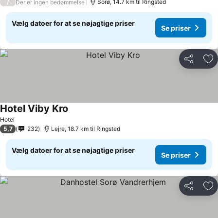
/
Sorø, 14.7 km til Ringsted
Der er ingen bedømmelse
Vælg datoer for at se nøjagtige priser
Se priser
Del
Føj
Hotel Viby Kro
Hotel
5,7
232
Lejre, 18.7 km til Ringsted
Vælg datoer for at se nøjagtige priser
Se priser
Del
Føj