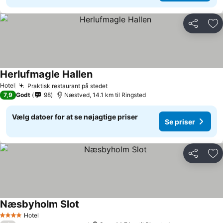
Del
Føj
Herlufmagle Hallen
Hotel
Praktisk restaurant på stedet
7,9
Godt
98
Næstved, 14.1 km til Ringsted
Vælg datoer for at se nøjagtige priser
Se priser
Del
Føj
Næsbyholm Slot
Hotel
4 Stjerner