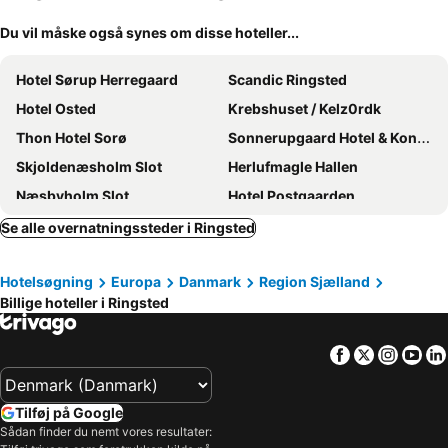
Du vil måske også synes om disse hoteller...
Hotel Sørup Herregaard
Scandic Ringsted
Hotel Osted
Krebshuset / Kelz0rdk
Thon Hotel Sorø
Sonnerupgaard Hotel & Konference
Skjoldenæsholm Slot
Herlufmagle Hallen
Næsbyholm Slot
Hotel Postgaarden
Danhostel Sorø Vandrerhjem
Hotel Viby Kro
Se alle overnatningssteder i Ringsted
Hotelsøgning
Europa
Danmark
Region Sjælland
Billige hoteller i Ringsted
Facebook
Twitter
Insta
Yo
Tilføj på Google
Sådan finder du nemt vores resultater: