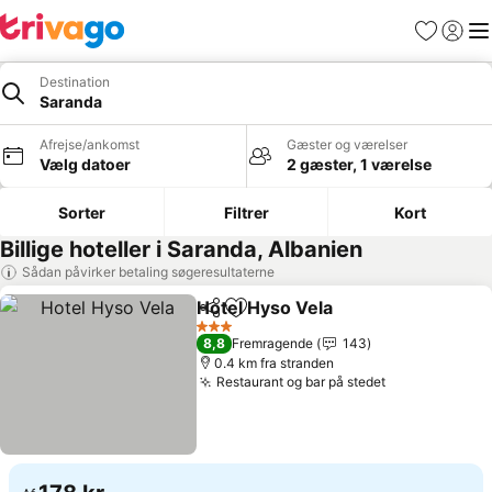
Favoritter
Log ind
Me
Destination
Saranda
Afrejse/ankomst
Gæster og værelser
Vælg datoer
2 gæster, 1 værelse
Sorter
Filtrer
Kort
Billige hoteller i Saranda, Albanien
Sådan påvirker betaling søgeresultaterne
Hotel Hyso Vela
Del
Føj til favoritter
3 Stjerner
8,8
Fremragende
143
0.4 km fra stranden
Restaurant og bar på stedet