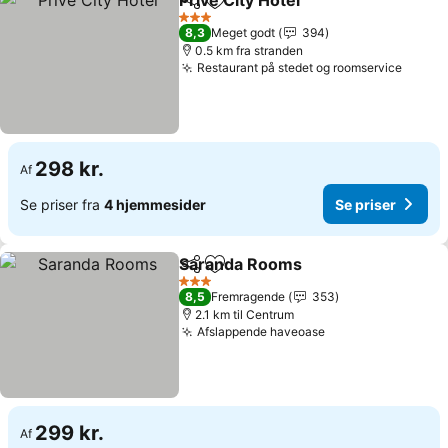
Privé City Hotel
Del
Føj til favoritter
3 Stjerner
8,3
Meget godt
394
0.5 km fra stranden
Restaurant på stedet og roomservice
298 kr.
Af
Se priser fra
4 hjemmesider
Se priser
Saranda Rooms
Del
Føj til favoritter
3 Stjerner
8,5
Fremragende
353
2.1 km til Centrum
Afslappende haveoase
299 kr.
Af