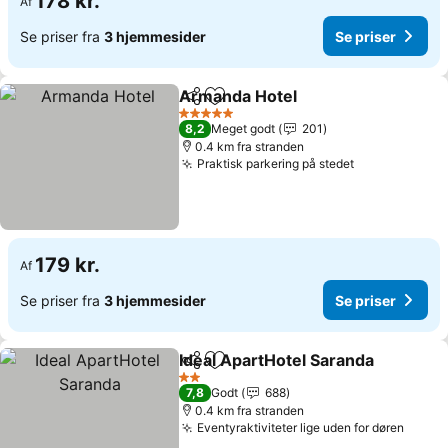
178 kr.
Af
Se priser fra
3 hjemmesider
Se priser
Armanda Hotel
Del
Føj til favoritter
5 Stjerner
8,2
Meget godt
201
0.4 km fra stranden
Praktisk parkering på stedet
179 kr.
Af
Se priser fra
3 hjemmesider
Se priser
Ideal ApartHotel Saranda
Del
Føj til favoritter
2 Stjerner
7,8
Godt
688
0.4 km fra stranden
Eventyraktiviteter lige uden for døren