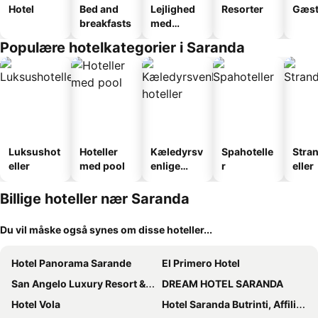
Hotel
Bed and
Lejlighed
Resorter
Gæst
breakfasts
med
faciliteter
Populære hotelkategorier i Saranda
Luksushot
Hoteller
Kæledyrsv
Spahotelle
Stra
eller
med pool
enlige
r
eller
hoteller
Billige hoteller nær Saranda
Du vil måske også synes om disse hoteller...
Hotel Panorama Sarande
El Primero Hotel
San Angelo Luxury Resort & Spa - Adults Only
DREAM HOTEL SARANDA
Hotel Vola
Hotel Saranda Butrinti, Affiliated by Meliá