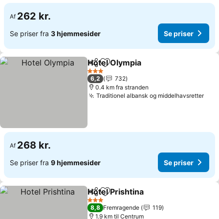
262 kr.
Af
Se priser fra
3 hjemmesider
Se priser
Hotel Olympia
Del
Føj til favoritter
3 Stjerner
6,2
732
0.4 km fra stranden
Traditionel albansk og middelhavsretter
268 kr.
Af
Se priser fra
9 hjemmesider
Se priser
Hotel Prishtina
Del
Føj til favoritter
3 Stjerner
8,8
Fremragende
119
1.9 km til Centrum