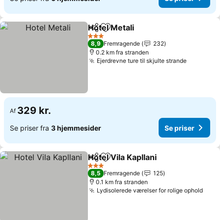
Hotel Metali
Del
Føj til favoritter
3 Stjerner
8,9
Fremragende
232
0.2 km fra stranden
Ejerdrevne ture til skjulte strande
329 kr.
Af
Se priser fra
3 hjemmesider
Se priser
Hotel Vila Kapllani
Del
Føj til favoritter
3 Stjerner
8,5
Fremragende
125
0.1 km fra stranden
Lydisolerede værelser for rolige ophold