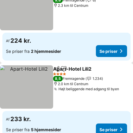
9,6
Fremragende
6
2.3 km til Centrum
224 kr.
Af
Se priser fra
2 hjemmesider
Se priser
Apart-Hotel Lili2
Del
Føj til favoritter
4 Stjerner
8,5
Fremragende
1.234
2.0 km til Centrum
Højt beliggende med adgang til byen
233 kr.
Af
Se priser fra
5 hjemmesider
Se priser