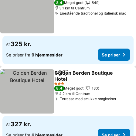
4 Stjerner
8,4
Meget godt
849
3.1 km til Centrum
Enestående traditionel og italiensk mad
325 kr.
Af
Se priser fra
9 hjemmesider
Se priser
Golden Berden Boutique
Del
Føj til favoritter
Hotel
3 Stjerner
8,4
Meget godt
180
4.2 km til Centrum
Terrasse med smukke omgivelser
327 kr.
Af
Se priser fra
6 hjemmesider
Se priser