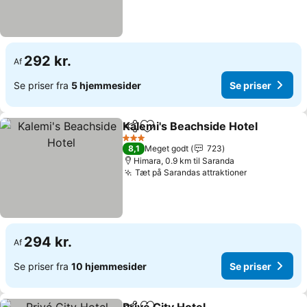
292 kr.
Af
Se priser fra
5 hjemmesider
Se priser
Kalemi's Beachside Hotel
Del
Føj til favoritter
3 Stjerner
8,1
Meget godt
723
Himara, 0.9 km til Saranda
Tæt på Sarandas attraktioner
294 kr.
Af
Se priser fra
10 hjemmesider
Se priser