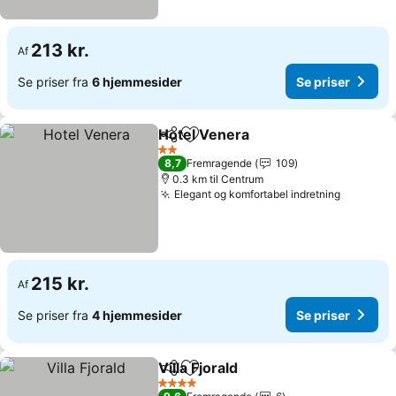
213 kr.
Af
Se priser fra
6 hjemmesider
Se priser
Hotel Venera
Del
Føj til favoritter
2 Stjerner
8,7
Fremragende
109
0.3 km til Centrum
Elegant og komfortabel indretning
215 kr.
Af
Se priser fra
4 hjemmesider
Se priser
Villa Fjorald
Del
Føj til favoritter
4 Stjerner