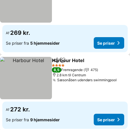
269 kr.
Af
Se priser fra
5 hjemmesider
Se priser
Harbour Hotel
Del
Føj til favoritter
4 Stjerner
8,5
Fremragende
475
2.8 km til Centrum
Sæsonåben udendørs swimmingpool
272 kr.
Af
Se priser fra
9 hjemmesider
Se priser