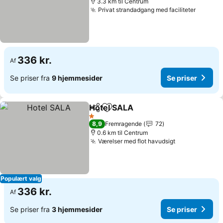
3.3 km til Centrum
Privat strandadgang med faciliteter
336 kr.
Af
Se priser fra
9 hjemmesider
Se priser
Hotel SALA
Del
Føj til favoritter
1 Stjerner
8,9
Fremragende
72
0.6 km til Centrum
Værelser med flot havudsigt
Populært valg
336 kr.
Af
Se priser fra
3 hjemmesider
Se priser