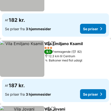
182 kr.
Af
Se priser fra
3 hjemmesider
Se priser
Vila Emiljano Ksamil
Del
Føj til favoritter
3 Stjerner
9,1
Fremragende
82
12.3 km til Centrum
Balkoner med flot udsigt
187 kr.
Af
Se priser fra
3 hjemmesider
Se priser
Vila Jovani