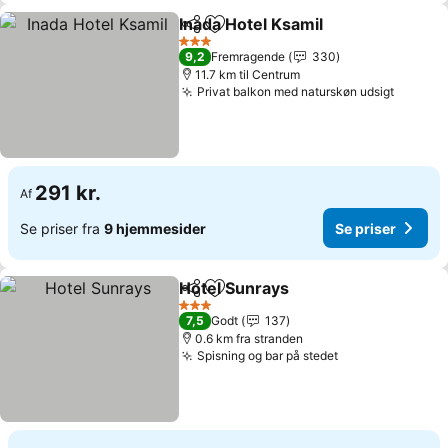
Inada Hotel Ksamil
Del
Føj til favoritter
3 Stjerner
9,2
Fremragende
330
11.7 km til Centrum
Privat balkon med naturskøn udsigt
291 kr.
Af
Se priser fra
9 hjemmesider
Se priser
Hotel Sunrays
Del
Føj til favoritter
3 Stjerner
7,5
Godt
137
0.6 km fra stranden
Spisning og bar på stedet