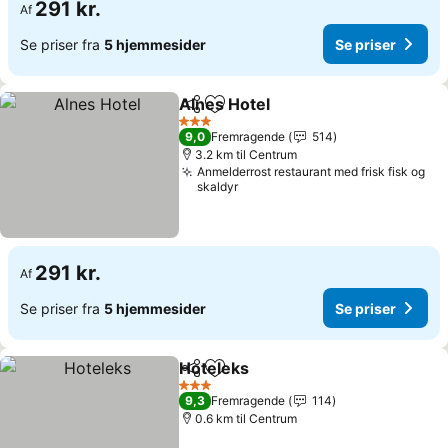
291 kr.
Af
Se priser fra
5 hjemmesider
Se priser
Alnes Hotel
Del
Føj til favoritter
3 Stjerner
9,0
Fremragende
514
3.2 km til Centrum
Anmelderrost restaurant med frisk fisk og
skaldyr
291 kr.
Af
Se priser fra
5 hjemmesider
Se priser
Hoteleks
Del
Føj til favoritter
3 Stjerner
9,3
Fremragende
114
0.6 km til Centrum