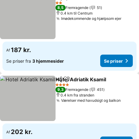
Del
Føj til favoritter
2 Stjerner
8,5
Fremragende
51
0.4 km til Centrum
Imødekommende og hjælpsom ejer
187 kr.
Af
Se priser fra
3 hjemmesider
Se priser
Hotel Adriatik Ksamil
Del
Føj til favoritter
4 Stjerner
9,3
Fremragende
451
0.4 km fra stranden
Værelser med havudsigt og balkon
202 kr.
Af