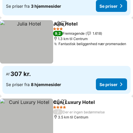
Se priser fra
3 hjemmesider
Se priser
Julia Hotel
Del
Føj til favoritter
3 Stjerner
9,2
Fremragende
1.618
1.3 km til Centrum
Fantastisk beliggenhed nær promenaden
307 kr.
Af
Se priser fra
8 hjemmesider
Se priser
Cuni Luxury Hotel
Del
Føj til favoritter
4 Stjerner
/
Der er ingen bedømmelse
3.5 km til Centrum