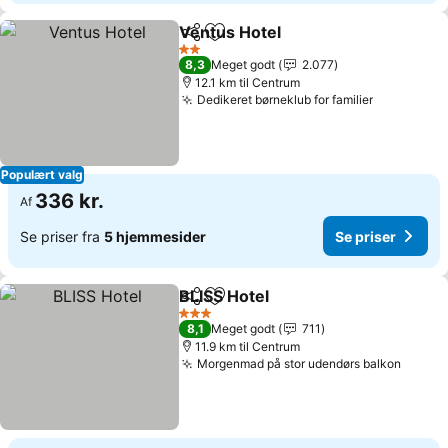
Ventus Hotel
Del
Føj til favoritter
2 Stjerner
8,3
Meget godt
2.077
12.1 km til Centrum
Dedikeret børneklub for familier
Populært valg
336 kr.
Af
Se priser fra
5 hjemmesider
Se priser
BLISS Hotel
Del
Føj til favoritter
3 Stjerner
8,1
Meget godt
711
11.9 km til Centrum
Morgenmad på stor udendørs balkon