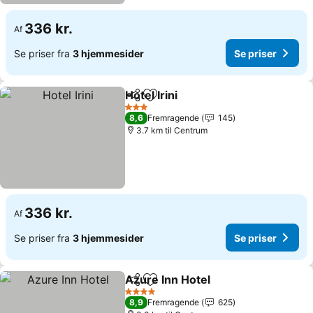
336 kr.
Af
Se priser fra
3 hjemmesider
Se priser
Hotel Irini
Del
Føj til favoritter
3 Stjerner
8,6
Fremragende
145
3.7 km til Centrum
336 kr.
Af
Se priser fra
3 hjemmesider
Se priser
Azure Inn Hotel
Del
Føj til favoritter
4 Stjerner
8,9
Fremragende
625