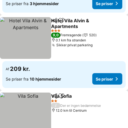
Se priser fra
3 hjemmesider
Se priser
Hotel Vila Alvin &
Del
Føj til favoritter
Apartments
3 Stjerner
9,0
Fremragende
520
0.1 km fra stranden
Sikker privat parkering
209 kr.
Af
Se priser fra
10 hjemmesider
Se priser
Vila Sofia
Del
Føj til favoritter
2 Stjerner
/
Der er ingen bedømmelse
12.0 km til Centrum