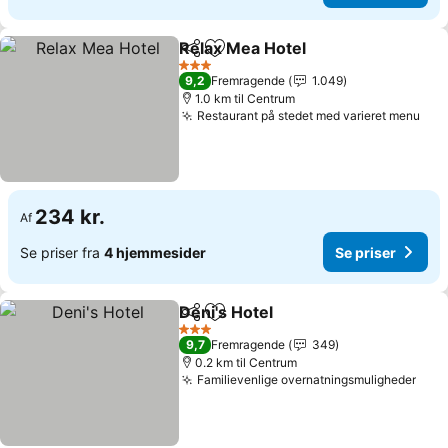
Relax Mea Hotel
Del
Føj til favoritter
3 Stjerner
9,2
Fremragende
1.049
1.0 km til Centrum
Restaurant på stedet med varieret menu
234 kr.
Af
Se priser fra
4 hjemmesider
Se priser
Deni's Hotel
Del
Føj til favoritter
3 Stjerner
9,7
Fremragende
349
0.2 km til Centrum
Familievenlige overnatningsmuligheder