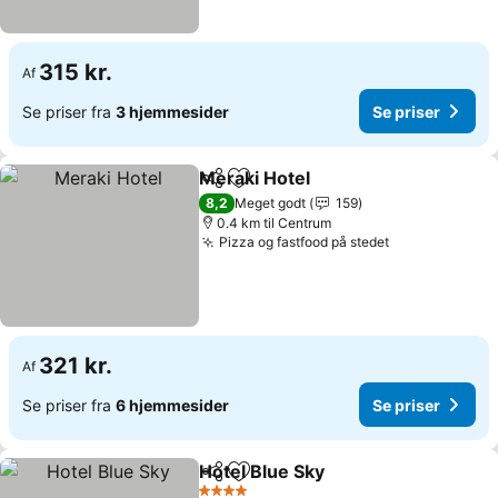
315 kr.
Af
Se priser fra
3 hjemmesider
Se priser
Meraki Hotel
Del
Føj til favoritter
8,2
Meget godt
159
0.4 km til Centrum
Pizza og fastfood på stedet
321 kr.
Af
Se priser fra
6 hjemmesider
Se priser
Hotel Blue Sky
Del
Føj til favoritter