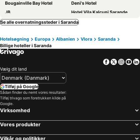
Bougainville Bay Hotel
Deni's Hotel
JB
Hotel Vila Kalcuni Sarande
Sunshine Corfu Hotel & Spa
Vila Era Beach
Se alle overnatningssteder i Saranda
Sunset Shoreline Saranda - Sea View - Free Private Parking - Pool
Oceanic Overview Suites
Hotelsøgning
Europa
Albanien
Vlora
Saranda
Acharavi Beach Hotel
Koloseo Rezidence
Billige hoteller i Saranda
Hotel Agimi
Hotel Luxury
Meraki Hotel
Hotel Saranda International
Facebook
Twitter
Insta
Yo
L'Amo del Mare Hotel
Glow Boutique Hotel & Suites
Vælg dit land
Hotel Jaroal
Hotel Blue Sky
Hotel Saranda Palace
Andon Lapa Hotel & Spa
Tilføj på Google
Sådan finder du nemt vores resultater:
Sunflower Apartments & Studios
Hotel Adriatik Ksamil
Tilføj trivago som foretrukken kilde på
Kalemi's Beachside Hotel
Hotel Primavera
Google.
Virksomhed
Century Resort
Hotel Edola
Lost Seaside Hotel
Golden Berden Boutique Hotel
Vores produkter
Hotel Piccolino
Palma City Hotel
Vilkår og politikker
Toer Hotel & SPA
Hotel Tatzati