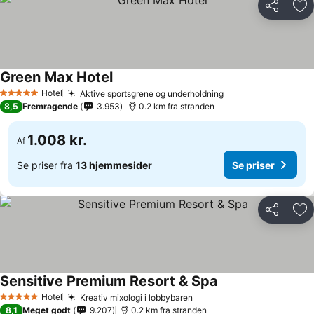
Del
Føj
Green Max Hotel
Hotel
Aktive sportsgrene og underholdning
5 Stjerner
8,5
Fremragende
3.953
0.2 km fra stranden
1.008 kr.
Af
Se priser fra
13 hjemmesider
Se priser
Del
Føj
Sensitive Premium Resort & Spa
Hotel
Kreativ mixologi i lobbybaren
5 Stjerner
8,1
Meget godt
9.207
0.2 km fra stranden