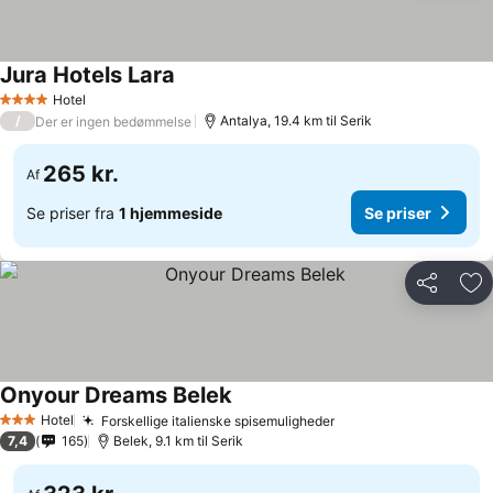
Jura Hotels Lara
Hotel
4 Stjerner
/
Antalya, 19.4 km til Serik
Der er ingen bedømmelse
265 kr.
Af
Se priser fra
1 hjemmeside
Se priser
Del
Føj
Onyour Dreams Belek
Hotel
Forskellige italienske spisemuligheder
3 Stjerner
7,4
165
Belek, 9.1 km til Serik