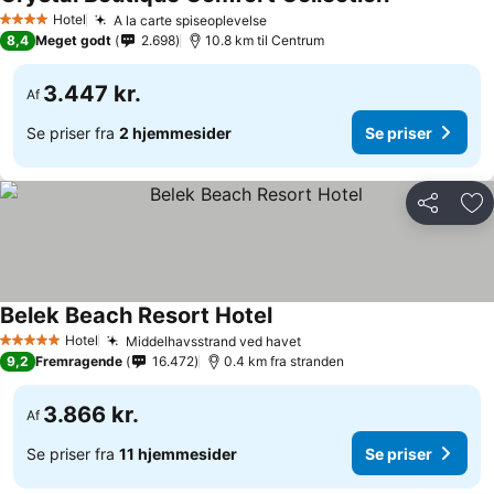
Hotel
A la carte spiseoplevelse
4 Stjerner
8,4
Meget godt
2.698
10.8 km til Centrum
3.447 kr.
Af
Se priser fra
2 hjemmesider
Se priser
Del
Føj
Belek Beach Resort Hotel
Hotel
Middelhavsstrand ved havet
5 Stjerner
9,2
Fremragende
16.472
0.4 km fra stranden
3.866 kr.
Af
Se priser fra
11 hjemmesider
Se priser