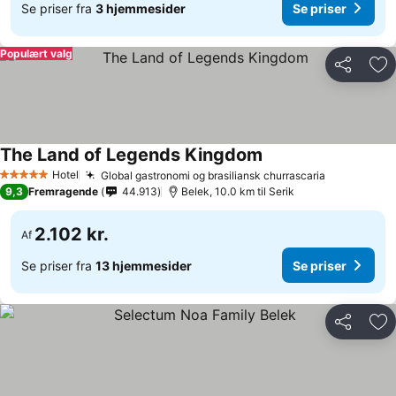
Se priser fra
3 hjemmesider
Se priser
Populært valg
Del
Føj
The Land of Legends Kingdom
Hotel
Global gastronomi og brasiliansk churrascaria
5 Stjerner
9,3
Fremragende
44.913
Belek, 10.0 km til Serik
2.102 kr.
Af
Se priser fra
13 hjemmesider
Se priser
Del
Føj