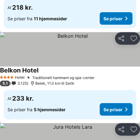
218 kr.
Af
Se priser fra
11 hjemmesider
Se priser
Del
Føj
Belkon Hotel
Hotel
Traditionelt hammam og spa-center
4 Stjerner
5,1
3.125
Belek, 11.0 km til Serik
233 kr.
Af
Se priser fra
5 hjemmesider
Se priser
Del
Føj