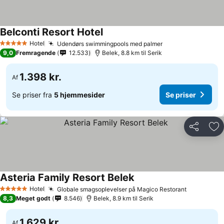
Belconti Resort Hotel
Hotel
Udendørs swimmingpools med palmer
5 Stjerner
9,0
Fremragende
12.533
Belek, 8.8 km til Serik
1.398 kr.
Af
Se priser fra
5 hjemmesider
Se priser
Del
Føj
Asteria Family Resort Belek
Hotel
Globale smagsoplevelser på Magico Restorant
5 Stjerner
8,3
Meget godt
8.546
Belek, 8.9 km til Serik
1.629 kr.
Af