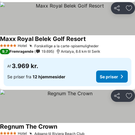
Del
Føj
Maxx Royal Belek Golf Resort
Hotel
Forskellige a la carte-spisemuligheder
5 Stjerner
9,7
Fremragende
19.695
Antalya, 8.6 km til Serik
3.969 kr.
Af
Se priser fra
12 hjemmesider
Se priser
Del
Føj
Regnum The Crown
Hotel
Adgang til Riviera Beach Club