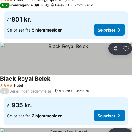
4 Stjerner
8,7
Fremragende
104
Belek, 10.0 km til Serik
801 kr.
Af
Se priser fra
5 hjemmesider
Se priser
Del
Føj
Black Royal Belek
Hotel
4 Stjerner
/
9.6 km til Centrum
Der er ingen bedømmelse
935 kr.
Af
Se priser fra
3 hjemmesider
Se priser