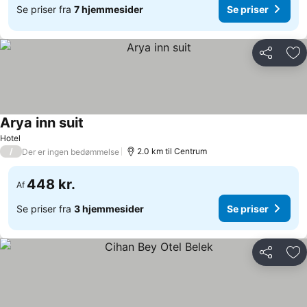
Se priser fra
7 hjemmesider
Se priser
Del
Føj
Arya inn suit
Hotel
/
2.0 km til Centrum
Der er ingen bedømmelse
448 kr.
Af
Se priser fra
3 hjemmesider
Se priser
Del
Føj