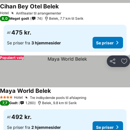
Cihan Bey Otel Belek
Hotel
Amfiteater til arrangementer
8,0
Meget godt
74
Belek, 7.7 km til Serik
475 kr.
Af
Se priser fra
3 hjemmesider
Se priser
Populært valg
Del
Føj
Maya World Belek
Hotel
Tre indbydende pools til afslapning
4 Stjerner
7,7
Godt
1.260
Belek, 9.8 km til Serik
492 kr.
Af
Se priser fra
2 hjemmesider
Se priser