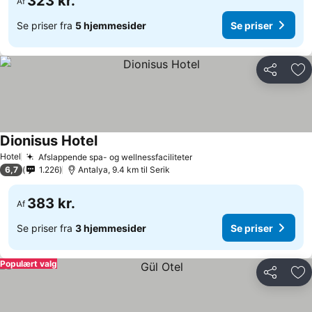
323 kr.
Af
Se priser fra
5 hjemmesider
Se priser
Del
Føj
Dionisus Hotel
Hotel
Afslappende spa- og wellnessfaciliteter
6,7
1.226
Antalya, 9.4 km til Serik
383 kr.
Af
Se priser fra
3 hjemmesider
Se priser
Populært valg
Del
Føj