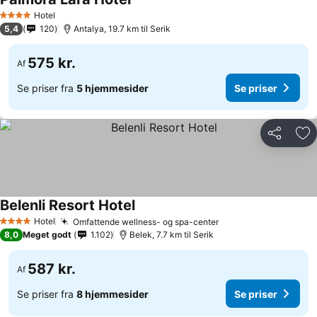
Hotel
4 Stjerner
5,4
120
Antalya, 19.7 km til Serik
575 kr.
Af
Se priser fra
5 hjemmesider
Se priser
Del
Føj
Belenli Resort Hotel
Hotel
Omfattende wellness- og spa-center
4 Stjerner
8,0
Meget godt
1.102
Belek, 7.7 km til Serik
587 kr.
Af
Se priser fra
8 hjemmesider
Se priser