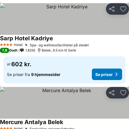
Del
Føj
Sarp Hotel Kadriye
Hotel
Spa- og wellnessfaciliteter på stedet
4 Stjerner
7,8
Godt
1.836
Belek, 9.5 km til Serik
602 kr.
Af
Se priser fra
9 hjemmesider
Se priser
Del
Føj
Mercure Antalya Belek
Hotel
Forskellige spisemuligheder