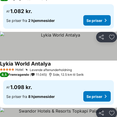
1.082 kr.
Af
Se priser fra
2 hjemmesider
Se priser
Del
Føj
Lykia World Antalya
Hotel
Levende aftenunderholdning
5 Stjerner
8,5
Fremragende
11.045
Side, 12.5 km til Serik
1.098 kr.
Af
Se priser fra
8 hjemmesider
Se priser
Del
Føj