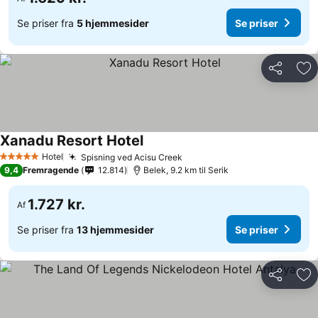
Se priser fra
5 hjemmesider
Se priser
Del
Føj
Xanadu Resort Hotel
Hotel
Spisning ved Acisu Creek
5 Stjerner
9,4
Fremragende
12.814
Belek, 9.2 km til Serik
1.727 kr.
Af
Se priser fra
13 hjemmesider
Se priser
Del
Føj