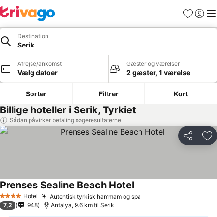
Favoritter
Log ind
Me
Destination
Serik
Afrejse/ankomst
Gæster og værelser
Vælg datoer
2 gæster, 1 værelse
Sorter
Filtrer
Kort
Billige hoteller i Serik, Tyrkiet
Sådan påvirker betaling søgeresultaterne
Del
Føj
Prenses Sealine Beach Hotel
Hotel
Autentisk tyrkisk hammam og spa
4 Stjerner
7,2
948
Antalya, 9.6 km til Serik