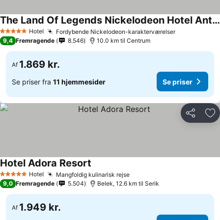
The Land Of Legends Nickelodeon Hotel Antalya
Hotel
Fordybende Nickelodeon-karakterværelser
5 Stjerner
9,4
Fremragende
8.546
10.0 km til Centrum
1.869 kr.
Af
Se priser fra
11 hjemmesider
Se priser
Del
Føj
Hotel Adora Resort
Hotel
Mangfoldig kulinarisk rejse
5 Stjerner
9,0
Fremragende
5.504
Belek, 12.6 km til Serik
1.949 kr.
Af