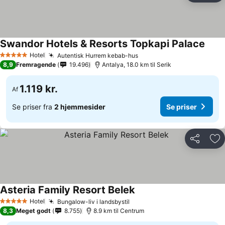
Swandor Hotels & Resorts Topkapi Palace
Hotel
Autentisk Hurrem kebab-hus
5 Stjerner
8,9
Fremragende
19.496
Antalya, 18.0 km til Serik
1.119 kr.
Af
Se priser fra
2 hjemmesider
Se priser
Del
Føj
Asteria Family Resort Belek
Hotel
Bungalow-liv i landsbystil
5 Stjerner
8,3
Meget godt
8.755
8.9 km til Centrum