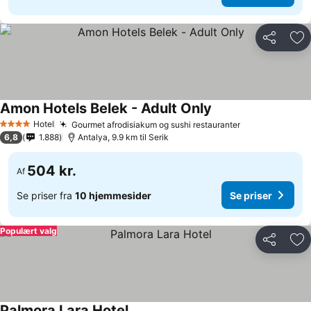
Del
Føj
Amon Hotels Belek - Adult Only
Hotel
Gourmet afrodisiakum og sushi restauranter
4 Stjerner
6,8
1.888
Antalya, 9.9 km til Serik
504 kr.
Af
Se priser fra
10 hjemmesider
Se priser
Populært valg
Del
Føj
Palmora Lara Hotel