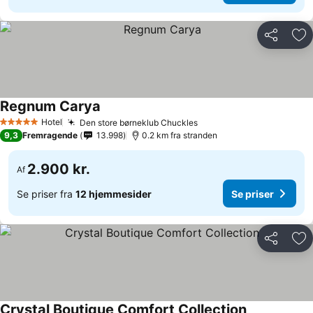
Del
Føj
Regnum Carya
Hotel
Den store børneklub Chuckles
5 Stjerner
9,3
Fremragende
13.998
0.2 km fra stranden
2.900 kr.
Af
Se priser fra
12 hjemmesider
Se priser
Del
Føj
Crystal Boutique Comfort Collection