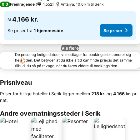
5 Stjerner
9,3
Fremragende
1.552
Antalya, 10.6 km til Serik
4.166 kr.
Af
Se priser fra
1 hjemmeside
Se priser
Vis flere
De priser og ledige datoer, vi modtager fra bookingsider, ændrer sig
hele tiden. Det betyder, at du ikke altid kan finde præcis det samme
tilbud, du så på trivago, når du føres videre til bookingsiden.
Prisniveau
Priser for billige hoteller i Serik ligger mellem
‎218 kr.
og
‎4.166 kr.
pr.
nat.
Andre overnatningssteder i Serik