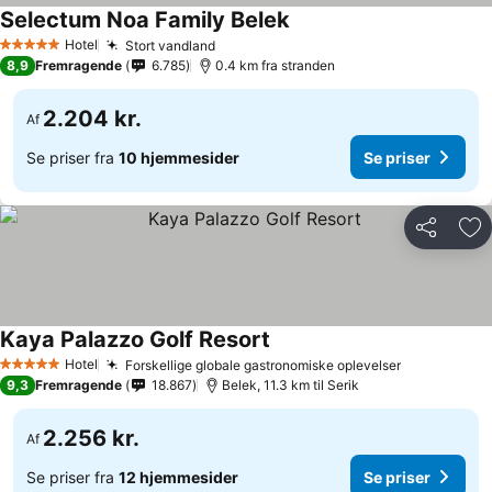
Selectum Noa Family Belek
Hotel
Stort vandland
5 Stjerner
8,9
Fremragende
6.785
0.4 km fra stranden
2.204 kr.
Af
Se priser fra
10 hjemmesider
Se priser
Del
Føj
Kaya Palazzo Golf Resort
Hotel
Forskellige globale gastronomiske oplevelser
5 Stjerner
9,3
Fremragende
18.867
Belek, 11.3 km til Serik
2.256 kr.
Af
Se priser fra
12 hjemmesider
Se priser