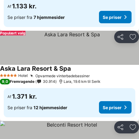
1.133 kr.
Af
Se priser fra
7 hjemmesider
Se priser
Populært valg
Del
Føj
Aska Lara Resort & Spa
Hotel
Opvarmede vinterbadebassiner
5 Stjerner
9,0
Fremragende
30.914
Lara, 19.6 km til Serik
1.371 kr.
Af
Se priser fra
12 hjemmesider
Se priser
Del
Føj