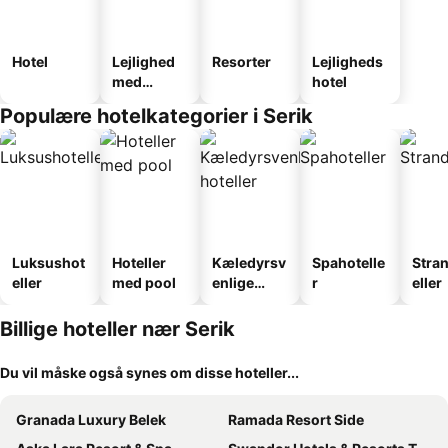
Hotel
Lejlighed
Resorter
Lejligheds
med
hotel
faciliteter
Populære hotelkategorier i Serik
Luksushot
Hoteller
Kæledyrsv
Spahotelle
Stra
eller
med pool
enlige
r
eller
hoteller
Billige hoteller nær Serik
Du vil måske også synes om disse hoteller...
Granada Luxury Belek
Ramada Resort Side