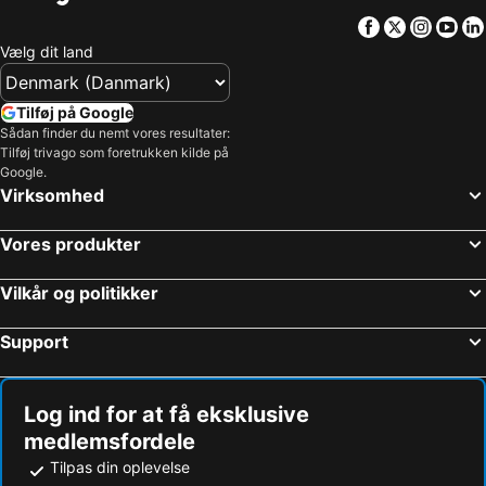
Facebook
Twitter
Insta
Yo
Vælg dit land
Tilføj på Google
Sådan finder du nemt vores resultater:
Tilføj trivago som foretrukken kilde på
Google.
Virksomhed
Vores produkter
Vilkår og politikker
Support
Log ind for at få eksklusive
medlemsfordele
Tilpas din oplevelse