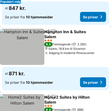
Populært valg
847 kr.
Af
Se priser fra
10 hjemmesider
Se priser
Hampton Inn & Suites
Del
Føj til favoritter
Salem
Se priser
3 Stjerner
9,3
Fremragende
3.280
Salem, 18.8 km til Silverton
Adgang til moderne fitnesscenter
Se priser
871 kr.
Af
Se priser fra
10 hjemmesider
Se priser
Home2 Suites by Hilton
Del
Føj til favoritter
Salem
Se priser
3 Stjerner
9,3
Fremragende
888