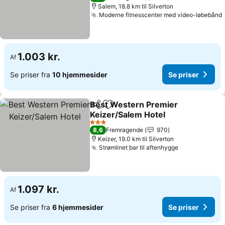
Salem, 18.8 km til Silverton
Moderne fitnesscenter med video-løbebånd
1.003 kr.
Af
Se priser fra
10 hjemmesider
Se priser
Best Western Premier
Del
Føj til favoritter
Keizer/Salem Hotel
Se priser
3 Stjerner
8,6
Fremragende
970
Keizer, 19.0 km til Silverton
Strømlinet bar til aftenhygge
Se priser
1.097 kr.
Af
Se priser fra
6 hjemmesider
Se priser