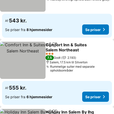
Se
543 kr.
Af
Se priser fra
8 hjemmesider
Se priser
Comfort Inn & Suites
Del
Føj til favoritter
Salem Northeast
Se priser
3 Stjerner
7,5
Godt
2.193
Salem, 17.5 km til Silverton
Rummelige suiter med separate
opholdsområder
555 kr.
Af
Se priser fra
6 hjemmesider
Se priser
Holiday Inn Salem By Ihg