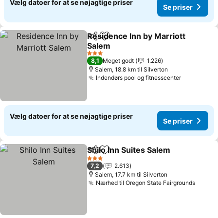
Vælg datoer for at se nøjagtige priser
Se priser
Residence Inn by Marriott
Del
Føj til favoritter
Salem
Se priser
3 Stjerner
8,1
Meget godt
1.226
Salem, 18.8 km til Silverton
Indendørs pool og fitnesscenter
Se priser
Vælg datoer for at se nøjagtige priser
Se priser
Shilo Inn Suites Salem
Del
Føj til favoritter
Se p
3 Stjerner
7,2
2.613
Salem, 17.7 km til Silverton
Nærhed til Oregon State Fairgrounds
Se pri