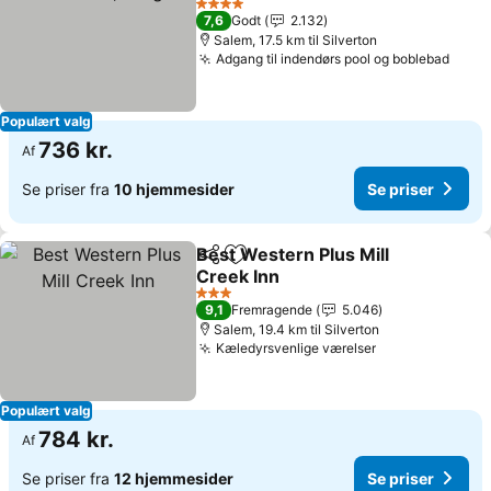
Se priser
4 Stjerner
7,6
Godt
2.132
Salem, 17.5 km til Silverton
Adgang til indendørs pool og boblebad
Se pr
Populært valg
736 kr.
Af
Se priser fra
10 hjemmesider
Se priser
Best Western Plus Mill
Del
Føj til favoritter
Creek Inn
Se priser
3 Stjerner
9,1
Fremragende
5.046
Salem, 19.4 km til Silverton
Kæledyrsvenlige værelser
Se priser
Populært valg
784 kr.
Af
Se priser fra
12 hjemmesider
Se priser