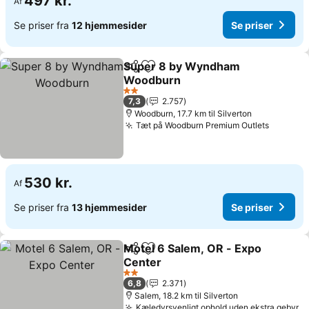
497 kr.
Af
Se priser fra
12 hjemmesider
Se priser
Super 8 by Wyndham
Del
Føj til favoritter
Woodburn
Se priser
2 Stjerner
7,3
2.757
Woodburn, 17.7 km til Silverton
Tæt på Woodburn Premium Outlets
Se pris
530 kr.
Af
Se priser fra
13 hjemmesider
Se priser
Motel 6 Salem, OR - Expo
Del
Føj til favoritter
Center
Se priser
2 Stjerner
6,8
2.371
Salem, 18.2 km til Silverton
Kæledyrsvenligt ophold uden ekstra gebyr