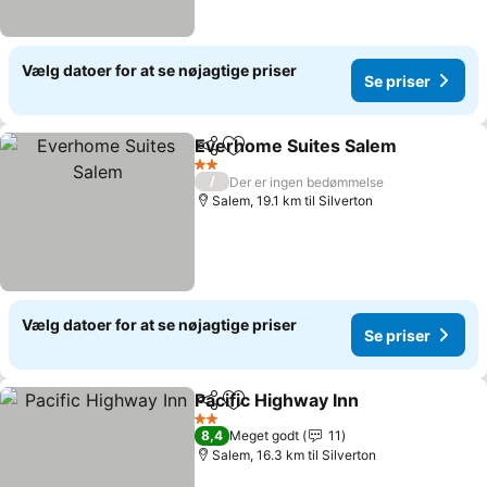
Vælg datoer for at se nøjagtige priser
Se priser
Everhome Suites Salem
Del
Føj til favoritter
Se
2 Stjerner
/
Der er ingen bedømmelse
Salem, 19.1 km til Silverton
Vælg datoer for at se nøjagtige priser
Se priser
Pacific Highway Inn
Del
Føj til favoritter
Se pris
2 Stjerner
8,4
Meget godt
11
Salem, 16.3 km til Silverton