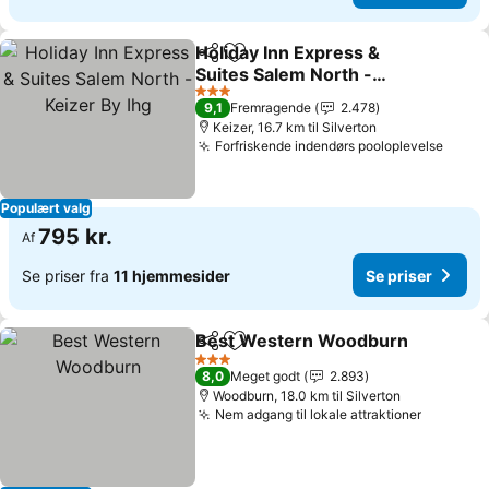
Holiday Inn Express &
Del
Føj til favoritter
Suites Salem North -
Keizer By Ihg
Se priser
3 Stjerner
9,1
Fremragende
2.478
Keizer, 16.7 km til Silverton
Forfriskende indendørs pooloplevelse
Se pr
Populært valg
795 kr.
Af
Se priser fra
11 hjemmesider
Se priser
Best Western Woodburn
Del
Føj til favoritter
S
3 Stjerner
8,0
Meget godt
2.893
Woodburn, 18.0 km til Silverton
Nem adgang til lokale attraktioner
Se prise