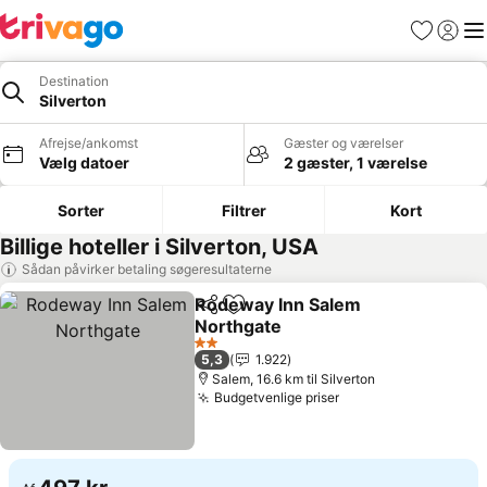
Favoritter
Log ind
Me
Destination
Silverton
Afrejse/ankomst
Gæster og værelser
Vælg datoer
2 gæster, 1 værelse
Sorter
Filtrer
Kort
Billige hoteller i Silverton, USA
Sådan påvirker betaling søgeresultaterne
Rodeway Inn Salem
Del
Føj til favoritter
Northgate
Se priser
2 Stjerner
5,3
1.922
Salem, 16.6 km til Silverton
Budgetvenlige priser
Se priser