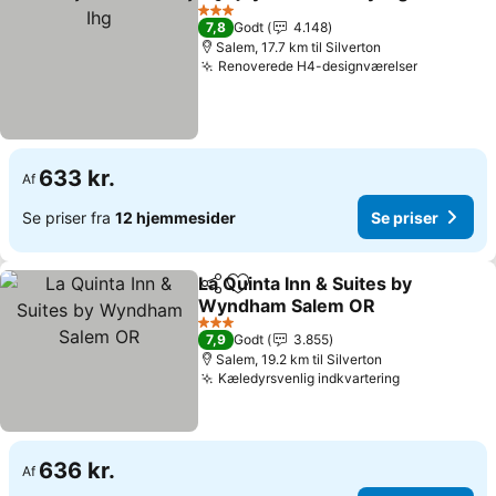
Del
Føj til favoritter
Se
3 Stjerner
7,8
Godt
4.148
Salem, 17.7 km til Silverton
Renoverede H4-designværelser
Se priser
633 kr.
Af
Se priser fra
12 hjemmesider
Se priser
La Quinta Inn & Suites by
Del
Føj til favoritter
Wyndham Salem OR
Se priser
3 Stjerner
7,9
Godt
3.855
Salem, 19.2 km til Silverton
Kæledyrsvenlig indkvartering
Se priser
636 kr.
Af