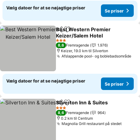
Vælg datoer for at se nøjagtige priser
Se priser
Best Western Premier
Del
Føj til favoritter
Keizer/Salem Hotel
Se priser
3 Stjerner
8,6
Fremragende
1.976
Keizer, 19.0 km til Silverton
Afslappende pool- og boblebadsområde
Se 
Vælg datoer for at se nøjagtige priser
Se priser
Silverton Inn & Suites
Del
Føj til favoritter
Se pr
3 Stjerner
8,6
Fremragende
964
0.2 km til Centrum
Magnolia Grill restaurant på stedet
Se prise