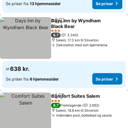
Se priser fra
13 hjemmesider
Se priser
Days Inn by Wyndham
Del
Føj til favoritter
Black Bear
Se priser
3 Stjerner
6,7
3.340
Salem, 17.3 km til Silverton
Dekoration med sort bjørnetema
Se priser
638 kr.
Af
Se priser fra
6 hjemmesider
Se priser
Comfort Suites Salem
Del
Føj til favoritter
Se p
3 Stjerner
8,7
Fremragende
2.693
Salem, 18.8 km til Silverton
Indendørs pool, boblebad og sauna
Se pris