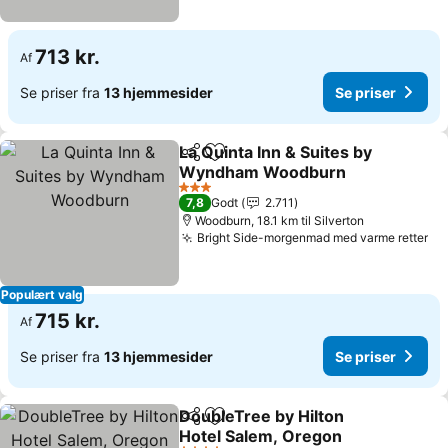
713 kr.
Af
Se priser fra
13 hjemmesider
Se priser
La Quinta Inn & Suites by
Del
Føj til favoritter
Wyndham Woodburn
Se priser
3 Stjerner
7,8
Godt
2.711
Woodburn, 18.1 km til Silverton
Bright Side-morgenmad med varme retter
Se
Populært valg
715 kr.
Af
Se priser fra
13 hjemmesider
Se priser
DoubleTree by Hilton
Del
Føj til favoritter
Hotel Salem, Oregon