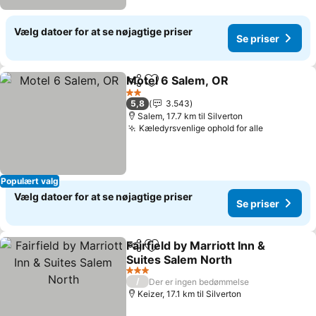
Vælg datoer for at se nøjagtige priser
Se priser
Motel 6 Salem, OR
Del
Føj til favoritter
Se prise
2 Stjerner
5,8
3.543
Salem, 17.7 km til Silverton
Kæledyrsvenlige ophold for alle
Se priser
Populært valg
Vælg datoer for at se nøjagtige priser
Se priser
Fairfield by Marriott Inn &
Del
Føj til favoritter
Suites Salem North
Se priser
3 Stjerner
/
Der er ingen bedømmelse
Keizer, 17.1 km til Silverton