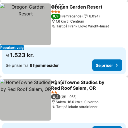
Oregon Garden Resort
Del
Føj til favoritter
Se 
3 Stjerner
8,9
Fremragende
8.094
1.6 km til Centrum
Tæt på Frank Lloyd Wright-huset
Se priser
Populært valg
1.523 kr.
Af
Se priser fra
6 hjemmesider
Se priser
HomeTowne Studios by
Del
Føj til favoritter
Red Roof Salem, OR
Se priser
2 Stjerner
6,3
1.965
Salem, 16.6 km til Silverton
Tæt på lokale attraktioner
Se priser