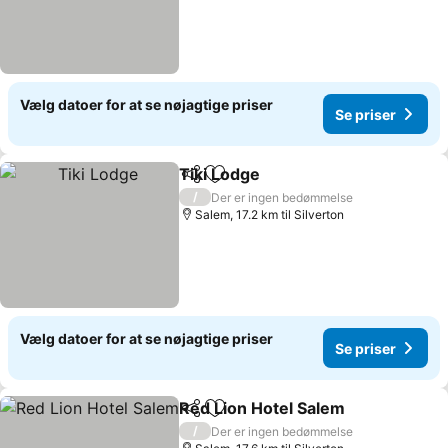
Vælg datoer for at se nøjagtige priser
Se priser
Tiki Lodge
Del
Føj til favoritter
Se priser
/
Der er ingen bedømmelse
Salem, 17.2 km til Silverton
Vælg datoer for at se nøjagtige priser
Se priser
Red Lion Hotel Salem
Del
Føj til favoritter
Se pr
/
Der er ingen bedømmelse