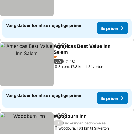
Vælg datoer for at se nøjagtige priser
Se priser
Americas Best Value Inn
Del
Føj til favoritter
Salem
Se priser
1 Stjerner
6,5
16
Salem, 17.3 km til Silverton
Vælg datoer for at se nøjagtige priser
Se priser
Woodburn Inn
Del
Føj til favoritter
Se priser
/
Der er ingen bedømmelse
Woodburn, 16.1 km til Silverton