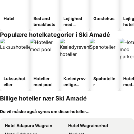
Hotel
Bed and
Lejlighed
Gæstehus
Lejli
breakfasts
med
hotel
faciliteter
Populære hotelkategorier i Ski Amadé
Luksushot
Hoteller
Kæledyrsv
Spahotelle
Hotel
eller
med pool
enlige
r
med
hoteller
park
Billige hoteller nær Ski Amadé
Du vil måske også synes om disse hoteller...
Hotel Adapura Wagrain
Hotel Wagrainerhof