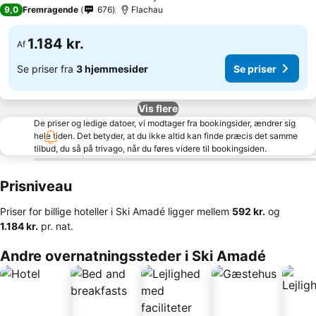
4 Stjerner
9,0
Fremragende
676
Flachau
1.184 kr.
Af
Se priser fra
3 hjemmesider
Se priser
Vis flere
De priser og ledige datoer, vi modtager fra bookingsider, ændrer sig
hele tiden. Det betyder, at du ikke altid kan finde præcis det samme
tilbud, du så på trivago, når du føres videre til bookingsiden.
Prisniveau
Priser for billige hoteller i Ski Amadé ligger mellem
‎592 kr.
og
‎1.184 kr.
pr. nat.
Andre overnatningssteder i Ski Amadé