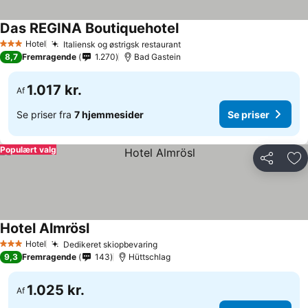
Das REGINA Boutiquehotel
Se priser
Hotel
Italiensk og østrigsk restaurant
Se priser
3 Stjerner
8,7
Fremragende
1.270
Bad Gastein
1.017 kr.
Af
Se priser fra
7 hjemmesider
Se priser
Populært valg
Del
Føj
Hotel Almrösl
Se priser
Hotel
Dedikeret skiopbevaring
Se priser
3 Stjerner
9,3
Fremragende
143
Hüttschlag
1.025 kr.
Af