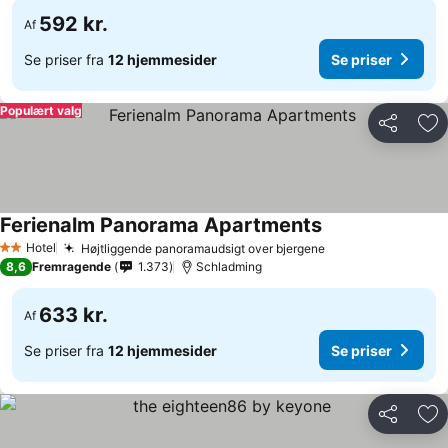
592 kr.
Af
Se priser fra
12 hjemmesider
Se priser
Populært valg
Del
Føj
Ferienalm Panorama Apartments
Se priser
Hotel
Højtliggende panoramaudsigt over bjergene
Se priser
2 Stjerner
8,6
Fremragende
1.373
Schladming
633 kr.
Af
Se priser fra
12 hjemmesider
Se priser
Del
Føj