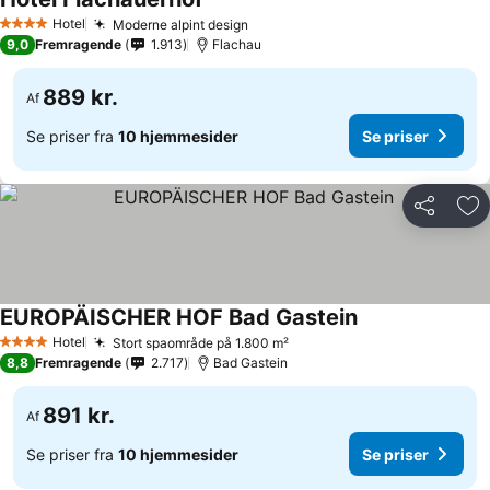
Se priser
Hotel
Moderne alpint design
Se priser
4 Stjerner
9,0
Fremragende
1.913
Flachau
889 kr.
Af
Se priser fra
10 hjemmesider
Se priser
Del
Føj
EUROPÄISCHER HOF Bad Gastein
Se priser
Hotel
Stort spaområde på 1.800 m²
Se priser
4 Stjerner
8,8
Fremragende
2.717
Bad Gastein
891 kr.
Af
Se priser fra
10 hjemmesider
Se priser