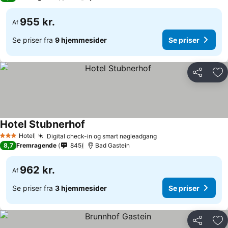
955 kr.
Af
Se priser fra
9 hjemmesider
Se priser
Del
Føj
Hotel Stubnerhof
Se priser
Hotel
Digital check-in og smart nøgleadgang
Se priser
3 Stjerner
8,7
Fremragende
845
Bad Gastein
962 kr.
Af
Se priser fra
3 hjemmesider
Se priser
Del
Føj