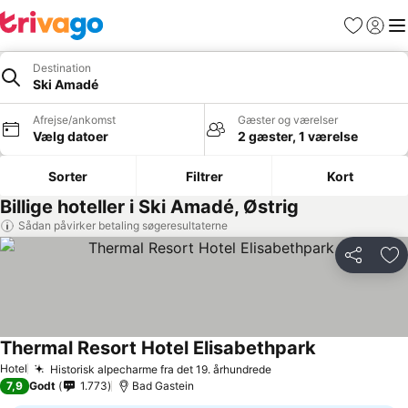
Favoritter
Log ind
Me
Destination
Ski Amadé
Afrejse/ankomst
Gæster og værelser
Vælg datoer
2 gæster, 1 værelse
Sorter
Filtrer
Kort
Billige hoteller i Ski Amadé, Østrig
Sådan påvirker betaling søgeresultaterne
Del
Føj
Thermal Resort Hotel Elisabethpark
Se priser
Hotel
Historisk alpecharme fra det 19. århundrede
Se priser
7,9
Godt
1.773
Bad Gastein