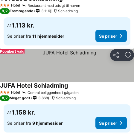
Se priser
Hotel
Restaurant med udsigt til haven
Se priser
3 Stjerner
9,2
Fremragende
3.116
Schladming
1.113 kr.
Af
Se priser fra
11 hjemmesider
Se priser
Populært valg
Del
Føj
JUFA Hotel Schladming
Se priser
Hotel
Central beliggenhed i gågaden
Se priser
3 Stjerner
8,2
Meget godt
3.868
Schladming
1.158 kr.
Af
Se priser fra
9 hjemmesider
Se priser