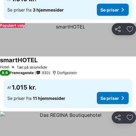
Se priser fra
3 hjemmesider
Se priser
Populært valg
Del
Føj
smartHOTEL
Se priser
Hotel
Tæt på skiområde
Se priser
8,6
Fremragende
930
Dorfgastein
1.015 kr.
Af
Se priser fra
11 hjemmesider
Se priser
Del
Føj