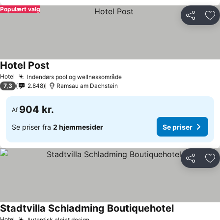
Populært valg
Del
Føj
Hotel Post
Se priser
Hotel
Indendørs pool og wellnessområde
Se priser
7,3
2.848
Ramsau am Dachstein
904 kr.
Af
Se priser fra
2 hjemmesider
Se priser
Del
Føj
Stadtvilla Schladming Boutiquehotel
Se priser
Hotel
Autentisk alpint design