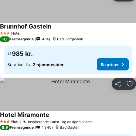
Brunnhof Gastein
Se priser
Hotel
3 Stjerner
9,1
Fremragende
464
Bad Hofgastein
985 kr.
Af
Se priser fra
2 hjemmesider
Se priser
Del
Føj
Hotel Miramonte
Se priser
Hotel
Inspirerende kunst- og designbibliotek
Se priser
3 Stjerner
8,9
Fremragende
1.340
Bad Gastein