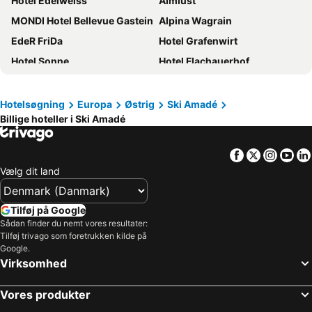
Hotel Edelweiss
Almlust
MONDI Hotel Bellevue Gastein
Alpina Wagrain
EdeR FriDa
Hotel Grafenwirt
Hotel Sonne
Hotel Flachauerhof
Ferienalm Panorama Apartments
Hotel Felsenhof
Hotel loj - our kind of place
Sporthotel Wagrain
Hotelsøgning
Europa
Østrig
Ski Amadé
Billige hoteller i Ski Amadé
Thermal Resort Hotel Elisabethpark
Haus Hubertus
Hotel Kirchboden by Alpeffect Hotels
Hotel Planai by Alpeffect Hotels
Facebook
Twitter
Insta
Yo
Naturhotel Edelweiss Wagrain
B&B Hotel Die Bergquelle
Vælg dit land
Das REGINA Boutiquehotel
Hotel Alpenwelt
Lifestyle Hotel eder
TUI BLUE Schladming
Tilføj på Google
Hotel Palace
Hotel Miramonte
Sådan finder du nemt vores resultater:
Tilføj trivago som foretrukken kilde på
A-ROSA Collection Straubinger Grand Hotel Bad Gastein
Marco Polo Alpina Familien- & Sporthotel
Google.
Virksomhed
Hotel Post
Naturhotel Hüttenwirt im Großarltal
die HOCHKÖNIGIN - Mountain Resort
Superior Hotel Alpenhof
Vores produkter
Residence AlpenHeart
Hotel Alpenkrone