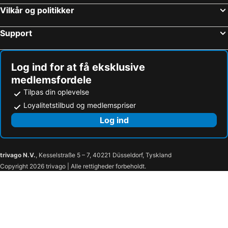
smartHOTEL
The Comodo Bad Gastein, a Member of Design Hotels
Vilkår og politikker
Hotel Pongauerhof
Gasthof Kalkofen
Support
Urban Nature Bad Gastein - Badeschloss
EUROPÄISCHER HOF Bad Gastein
JUFA Hotel Schladming
Hotelpension Oberauer Wagrain
Log ind for at få eksklusive
Dips&Drops - HOTEL · SPORTS · SPA · RESTAURANTS
Wander- und Familienhotel Erika
medlemsfordele
Hotel Salzburger Hof
Hotel Alpenblick
Tilpas din oplevelse
Hotel Pichlmayrgut
Hotel Niederreiter
Loyalitetstilbud og medlemspriser
ALMMONTE PRÄCLARUM SUITES - Casual Boutique Hotel
Falkensteiner Hotel Schladming
Log ind
Posthotel Radstadt
Pension Sendlhofer
Gasthof - Restaurant Löcker
Hotel Stegerbräu
trivago N.V.
, Kesselstraße 5 – 7, 40221 Düsseldorf, Tyskland
Sporthotel Radstadt
Landhaus Aubauerngut
Copyright 2026 trivago | Alle rettigheder forbeholdt.
Haus Susanne
Hotel Zum Jungen Römer
Hubengut
Ferienhotel Gewürzmühle
Obersulzberggut
Ferienhof Kasparbauer
Hubergut Appartements
Hotel Die Seitenalm