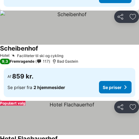
Del
Føj
Scheibenhof
Se priser
Hotel
Faciliteter til ski og cykling
Se priser
9,3
Fremragende
117
Bad Gastein
859 kr.
Af
Se priser fra
2 hjemmesider
Se priser
Populært valg
Del
Føj
Hotel Flachauerhof