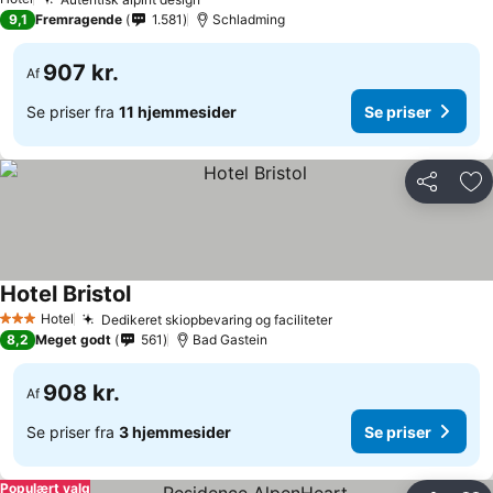
Se priser
9,1
Fremragende
1.581
Schladming
907 kr.
Af
Se priser fra
11 hjemmesider
Se priser
Del
Føj
Hotel Bristol
Se priser
Hotel
Dedikeret skiopbevaring og faciliteter
Se priser
3 Stjerner
8,2
Meget godt
561
Bad Gastein
908 kr.
Af
Se priser fra
3 hjemmesider
Se priser
Populært valg