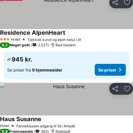
Del
Føj
Residence AlpenHeart
Se priser
Hotel
Tjekkisk kunst og alpin natur i ét
Se priser
3 Stjerner
8,2
Meget godt
2.537
Bad Gastein
945 kr.
Af
Se priser fra
9 hjemmesider
Se priser
Del
Føj
Haus Susanne
Se priser
Hotel
Førsteklasses adgang til Ski Amadé
Se priser
8,9
Fremragende
583
Radstadt