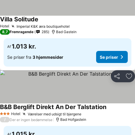
Villa Solitude
Se priser
Hotel
Imperial K&K æra boutiquehotel
Se priser
8,7
Fremragende
285
Bad Gastein
1.013 kr.
Af
Se priser fra
3 hjemmesider
Se priser
Del
Føj
B&B Berglift Direkt An Der Talstation
Se priser
Hotel
Værelser med udsigt til bjergene
Se priser
3 Stjerner
/
Bad Hofgastein
Der er ingen bedømmelse
1.015 kr.
Af