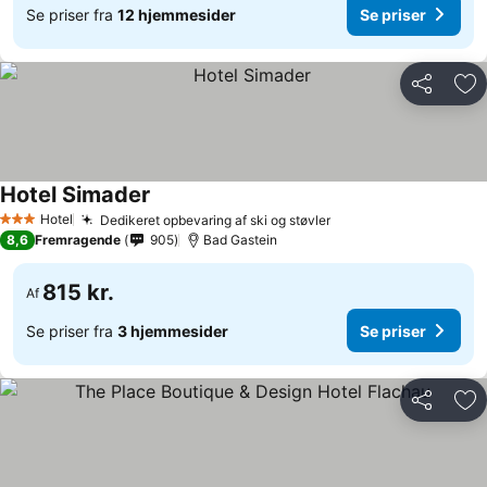
Se priser fra
12 hjemmesider
Se priser
Del
Føj
Hotel Simader
Se priser
Hotel
Dedikeret opbevaring af ski og støvler
Se priser
3 Stjerner
8,6
Fremragende
905
Bad Gastein
815 kr.
Af
Se priser fra
3 hjemmesider
Se priser
Del
Føj