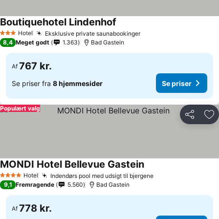
Boutiquehotel Lindenhof
Se priser
Hotel
Eksklusive private saunabookinger
Se priser
3 Stjerner
8,4
Meget godt
1.363
Bad Gastein
767 kr.
Af
Se priser fra
8 hjemmesider
Se priser
Populært valg
Del
Føj
MONDI Hotel Bellevue Gastein
Se priser
Hotel
Indendørs pool med udsigt til bjergene
Se priser
4 Stjerner
9,1
Fremragende
5.560
Bad Gastein
778 kr.
Af