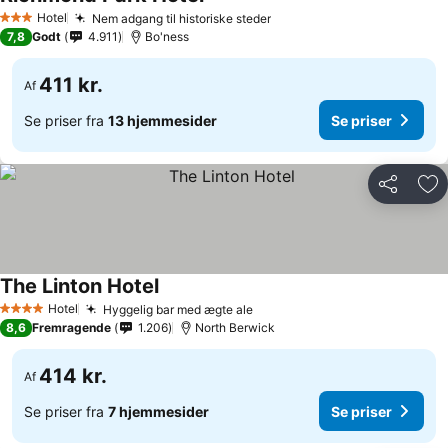
Hotel
Nem adgang til historiske steder
3 Stjerner
7,8
Godt
4.911
Bo'ness
411 kr.
Af
Se priser fra
13 hjemmesider
Se priser
Del
Føj
The Linton Hotel
Hotel
Hyggelig bar med ægte ale
4 Stjerner
8,6
Fremragende
1.206
North Berwick
414 kr.
Af
Se priser fra
7 hjemmesider
Se priser