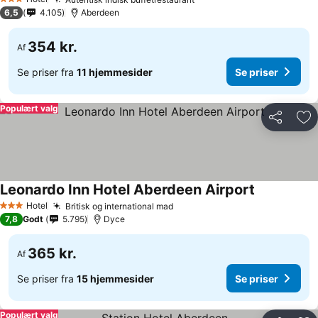
3 Stjerner
6,5
4.105
Aberdeen
354 kr.
Af
Se priser fra
11 hjemmesider
Se priser
Populært valg
Del
Føj
Leonardo Inn Hotel Aberdeen Airport
Hotel
Britisk og international mad
3 Stjerner
7,8
Godt
5.795
Dyce
365 kr.
Af
Se priser fra
15 hjemmesider
Se priser
Populært valg