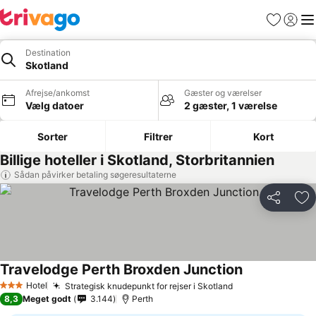
Favoritter
Log ind
Me
Destination
Skotland
Afrejse/ankomst
Gæster og værelser
Vælg datoer
2 gæster, 1 værelse
Sorter
Filtrer
Kort
Billige hoteller i Skotland, Storbritannien
Sådan påvirker betaling søgeresultaterne
Del
Føj
Travelodge Perth Broxden Junction
Hotel
Strategisk knudepunkt for rejser i Skotland
3 Stjerner
8,3
Meget godt
3.144
Perth