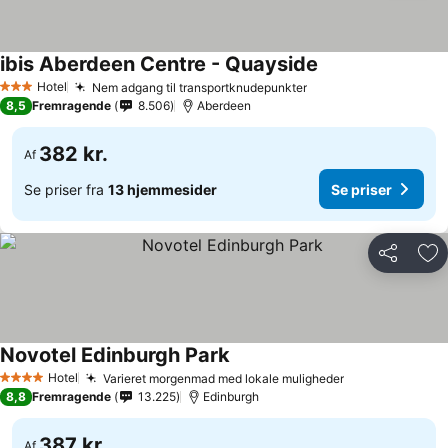
ibis Aberdeen Centre - Quayside
Hotel
Nem adgang til transportknudepunkter
3 Stjerner
8,5
Fremragende
8.506
Aberdeen
382 kr.
Af
Se priser fra
13 hjemmesider
Se priser
Del
Føj
Novotel Edinburgh Park
Hotel
Varieret morgenmad med lokale muligheder
4 Stjerner
8,8
Fremragende
13.225
Edinburgh
387 kr.
Af