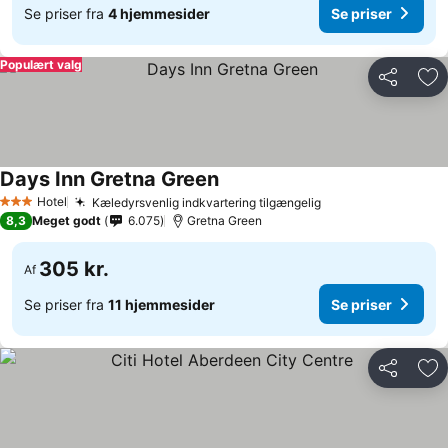
Se priser fra
4 hjemmesider
Se priser
Populært valg
Del
Føj
Days Inn Gretna Green
Hotel
Kæledyrsvenlig indkvartering tilgængelig
3 Stjerner
8,3
Meget godt
6.075
Gretna Green
305 kr.
Af
Se priser fra
11 hjemmesider
Se priser
Del
Føj