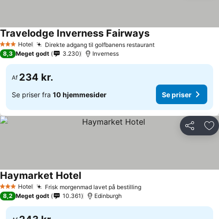
Travelodge Inverness Fairways
Hotel
Direkte adgang til golfbanens restaurant
3 Stjerner
8,3
Meget godt
3.230
Inverness
234 kr.
Af
Se priser fra
10 hjemmesider
Se priser
Del
Føj
Haymarket Hotel
Hotel
Frisk morgenmad lavet på bestilling
3 Stjerner
8,2
Meget godt
10.361
Edinburgh