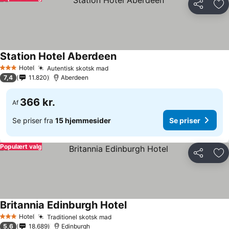
Del
Føj
Station Hotel Aberdeen
Hotel
Autentisk skotsk mad
3 Stjerner
7,4
11.820
Aberdeen
366 kr.
Af
Se priser fra
15 hjemmesider
Se priser
Populært valg
Del
Føj
Britannia Edinburgh Hotel
Hotel
Traditionel skotsk mad
3 Stjerner
5,6
18.689
Edinburgh