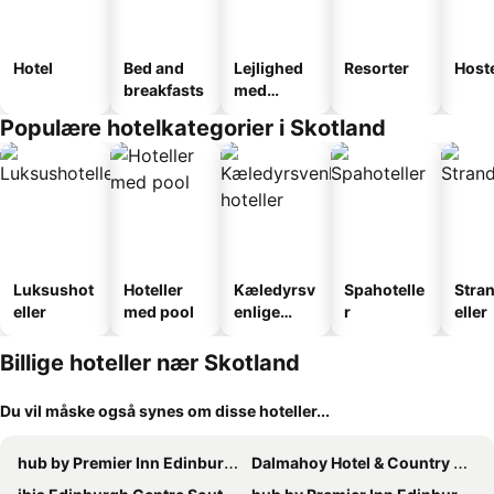
Hotel
Bed and
Lejlighed
Resorter
Host
breakfasts
med
faciliteter
Populære hotelkategorier i Skotland
Luksushot
Hoteller
Kæledyrsv
Spahotelle
Stra
eller
med pool
enlige
r
eller
hoteller
Billige hoteller nær Skotland
Du vil måske også synes om disse hoteller...
hub by Premier Inn Edinburgh Royal Mile hotel
Dalmahoy Hotel & Country Club