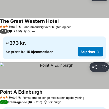
The Great Western Hotel
Hotel
Panoramaudsigt over bugten og øen
3 Stjerner
6,2
7.886
Oban
373 kr.
Af
Se priser fra
15 hjemmesider
Se priser
Del
Føj
Point A Edinburgh
Hotel
Femstjernede senge med stemningsbelysning
3 Stjerner
8,5
Fremragende
9.257
Edinburgh