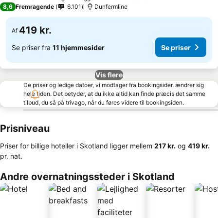
3 Stjerner
8,6
Fremragende
6.101
Dunfermline
419 kr.
Af
Se priser fra
11 hjemmesider
Se priser
Vis flere
De priser og ledige datoer, vi modtager fra bookingsider, ændrer sig
hele tiden. Det betyder, at du ikke altid kan finde præcis det samme
tilbud, du så på trivago, når du føres videre til bookingsiden.
Prisniveau
Priser for billige hoteller i Skotland ligger mellem
‎217 kr.
og
‎419 kr.
pr. nat.
Andre overnatningssteder i Skotland