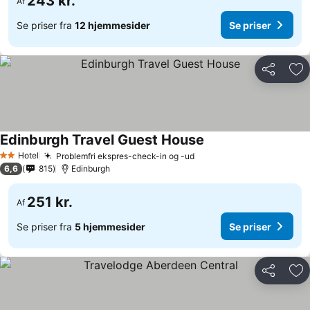
243 kr.
Af
Se priser fra
12 hjemmesider
Se priser
Del
Føj
Edinburgh Travel Guest House
Hotel
Problemfri ekspres-check-in og -ud
2 Stjerner
6,6
815
Edinburgh
251 kr.
Af
Se priser fra
5 hjemmesider
Se priser
Del
Føj