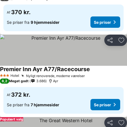
370 kr.
Af
Se priser fra
9 hjemmesider
Se priser
Del
Føj
Premier Inn Ayr A77/Racecourse
Hotel
Nyligt renoverede, moderne værelser
3 Stjerner
8,2
Meget godt
3.686
Ayr
372 kr.
Af
Se priser fra
7 hjemmesider
Se priser
Populært valg
Del
Føj