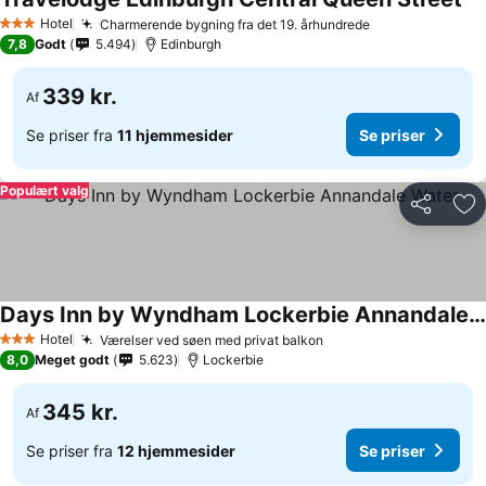
Hotel
Charmerende bygning fra det 19. århundrede
3 Stjerner
7,8
Godt
5.494
Edinburgh
339 kr.
Af
Se priser fra
11 hjemmesider
Se priser
Populært valg
Del
Føj
Days Inn by Wyndham Lockerbie Annandale Water
Hotel
Værelser ved søen med privat balkon
3 Stjerner
8,0
Meget godt
5.623
Lockerbie
345 kr.
Af
Se priser fra
12 hjemmesider
Se priser