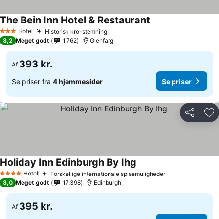
The Bein Inn Hotel & Restaurant
Hotel
Historisk kro-stemning
3 Stjerner
8,2
Meget godt
1.762
Glenfarg
393 kr.
Af
Se priser fra
4 hjemmesider
Se priser
Del
Føj
Holiday Inn Edinburgh By Ihg
Hotel
Forskellige internationale spisemuligheder
4 Stjerner
8,0
Meget godt
17.398
Edinburgh
395 kr.
Af