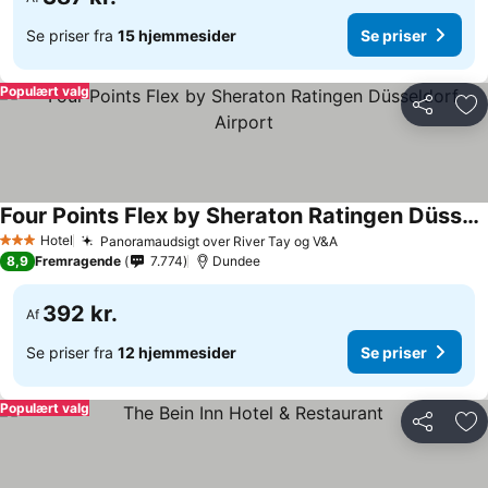
Se priser fra
15 hjemmesider
Se priser
Populært valg
Del
Føj
Four Points Flex by Sheraton Ratingen Düsseldorf Airport
Hotel
Panoramaudsigt over River Tay og V&A
3 Stjerner
8,9
Fremragende
7.774
Dundee
392 kr.
Af
Se priser fra
12 hjemmesider
Se priser
Populært valg
Del
Føj