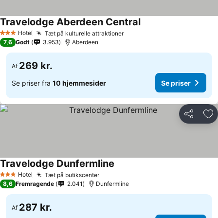
Travelodge Aberdeen Central
Hotel
Tæt på kulturelle attraktioner
3 Stjerner
7,6
Godt
3.953
Aberdeen
269 kr.
Af
Se priser fra
10 hjemmesider
Se priser
Del
Føj
Travelodge Dunfermline
Hotel
Tæt på butikscenter
3 Stjerner
8,6
Fremragende
2.041
Dunfermline
287 kr.
Af