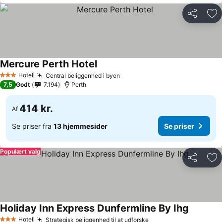
Del
Føj
Mercure Perth Hotel
Hotel
Central beliggenhed i byen
3 Stjerner
7,5
Godt
7.194
Perth
414 kr.
Af
Se priser fra
13 hjemmesider
Se priser
Populært valg
Del
Føj
Holiday Inn Express Dunfermline By Ihg
Hotel
Strategisk beliggenhed til at udforske