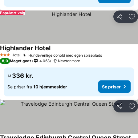
Populært valg
Del
Føj
Highlander Hotel
Hotel
Hundevenlige ophold med egen spiseplads
3 Stjerner
8,0
Meget godt
4.068
Newtonmore
336 kr.
Af
Se priser fra
10 hjemmesider
Se priser
Del
Føj
Travelodge Edinburgh Central Queen Street