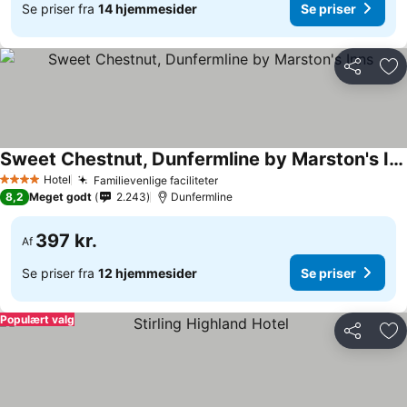
Se priser fra
14 hjemmesider
Se priser
Del
Føj
Sweet Chestnut, Dunfermline by Marston's Inns
Hotel
Familievenlige faciliteter
4 Stjerner
8,2
Meget godt
2.243
Dunfermline
397 kr.
Af
Se priser fra
12 hjemmesider
Se priser
Populært valg
Del
Føj