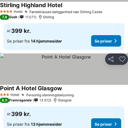
Stirling Highland Hotel
Hotel
Førsteklasses beliggenhed nær Stirling Castle
4 Stjerner
7,8
Godt
11.071
Stirling
399 kr.
Af
Se priser fra
14 hjemmesider
Se priser
Del
Føj
Point A Hotel Glasgow
Hotel
Personlig stemningsbelysning
3 Stjerner
8,5
Fremragende
13.512
Glasgow
399 kr.
Af
Se priser fra
13 hjemmesider
Se priser