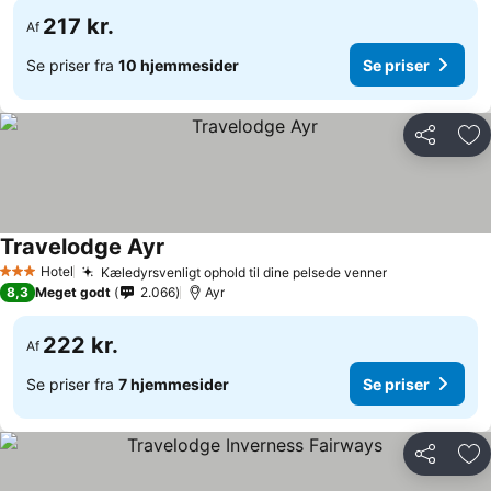
217 kr.
Af
Se priser fra
10 hjemmesider
Se priser
Del
Føj
Travelodge Ayr
Hotel
Kæledyrsvenligt ophold til dine pelsede venner
3 Stjerner
8,3
Meget godt
2.066
Ayr
222 kr.
Af
Se priser fra
7 hjemmesider
Se priser
Del
Føj