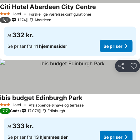
Citi Hotel Aberdeen City Centre
Hotel
Forskellige værelseskonfigurationer
3 Stjerner
6,1
1.174
Aberdeen
332 kr.
Af
Se priser fra
11 hjemmesider
Se priser
Del
Føj
ibis budget Edinburgh Park
Hotel
Afslappende ølhave og terrasse
3 Stjerner
7,7
Godt
17.079
Edinburgh
333 kr.
Af
Se priser fra
13 hjemmesider
Se priser