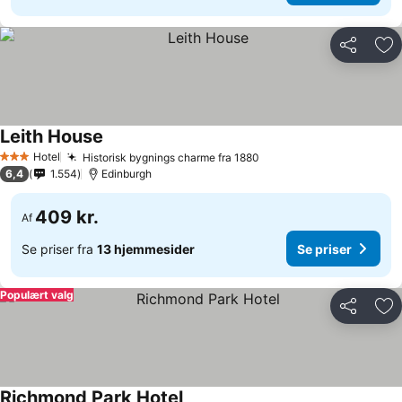
Del
Føj
Leith House
Hotel
Historisk bygnings charme fra 1880
3 Stjerner
6,4
1.554
Edinburgh
409 kr.
Af
Se priser fra
13 hjemmesider
Se priser
Populært valg
Del
Føj
Richmond Park Hotel