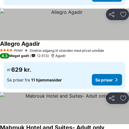
Del
Føj
Allegro Agadir
Hotel
Direkte adgang til stranden med privat område
4 Stjerner
8,3
Meget godt
12.513
Agadir
629 kr.
Af
Se priser fra
11 hjemmesider
Se priser
Del
Føj
Mabrouk Hotel and Suites- Adult only