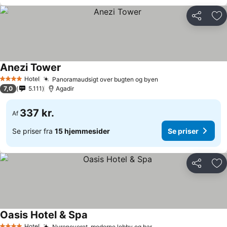
Del
Føj
Anezi Tower
Hotel
Panoramaudsigt over bugten og byen
4 Stjerner
7,0
5.111
Agadir
337 kr.
Af
Se priser fra
15 hjemmesider
Se priser
Del
Føj
Oasis Hotel & Spa
Hotel
Nyrenoveret, moderne lobby og bar