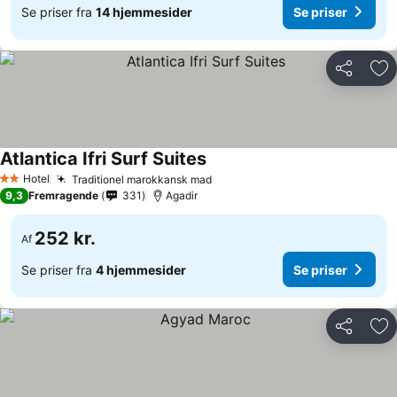
Se priser fra
14 hjemmesider
Se priser
Del
Føj
Atlantica Ifri Surf Suites
Hotel
Traditionel marokkansk mad
2 Stjerner
9,3
Fremragende
331
Agadir
252 kr.
Af
Se priser fra
4 hjemmesider
Se priser
Del
Føj