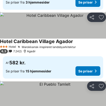
Se priser fra
3 hjemmesider
Se priser
Del
Føj
Hotel Caribbean Village Agador
Hotel
Marokkansk-inspireret landsbyarkitektur
3 Stjerner
6,3
7.242
Agadir
582 kr.
Af
Se priser fra
15 hjemmesider
Se priser
Del
Føj