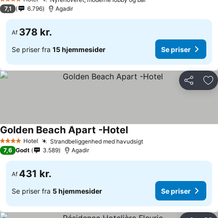
4 Stjerner
7,1
6.796
Agadir
378 kr.
Af
Se priser fra
15 hjemmesider
Se priser
Del
Føj
Golden Beach Apart -Hotel
Hotel
Strandbeliggenhed med havudsigt
4 Stjerner
7,6
Godt
3.589
Agadir
431 kr.
Af
Se priser fra
5 hjemmesider
Se priser