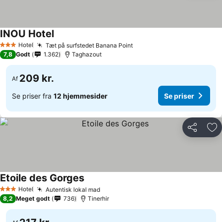
INOU Hotel
Hotel
Tæt på surfstedet Banana Point
3 Stjerner
7,8
Godt
1.362
Taghazout
209 kr.
Af
Se priser fra
12 hjemmesider
Se priser
Del
Føj
Etoile des Gorges
Hotel
Autentisk lokal mad
3 Stjerner
8,2
Meget godt
736
Tinerhir