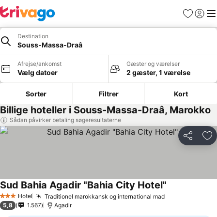
Favoritter
Log ind
Me
Destination
Souss-Massa-Draâ
Afrejse/ankomst
Gæster og værelser
Vælg datoer
2 gæster, 1 værelse
Sorter
Filtrer
Kort
Billige hoteller i Souss-Massa-Draâ, Marokko
Sådan påvirker betaling søgeresultaterne
Del
Føj
Sud Bahia Agadir "Bahia City Hotel"
Hotel
Traditionel marokkansk og international mad
3 Stjerner
5,8
1.567
Agadir