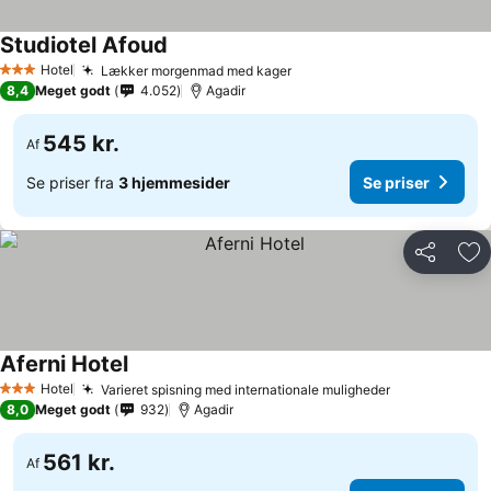
Studiotel Afoud
Hotel
Lækker morgenmad med kager
3 Stjerner
8,4
Meget godt
4.052
Agadir
545 kr.
Af
Se priser fra
3 hjemmesider
Se priser
Del
Føj
Aferni Hotel
Hotel
Varieret spisning med internationale muligheder
3 Stjerner
8,0
Meget godt
932
Agadir
561 kr.
Af