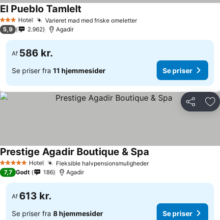
El Pueblo Tamlelt
Hotel
Varieret mad med friske omeletter
3 Stjerner
5,9
2.962
Agadir
586 kr.
Af
Se priser fra
11 hjemmesider
Se priser
Del
Føj
Prestige Agadir Boutique & Spa
Hotel
Fleksible halvpensionsmuligheder
5 Stjerner
7,7
Godt
186
Agadir
613 kr.
Af
Se priser fra
8 hjemmesider
Se priser