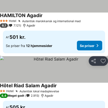
HAMILTON Agadir
Hotel
Autentisk marokkansk og international mad
3 Stjerner
6,1
7.121
Agadir
501 kr.
Af
Se priser fra
12 hjemmesider
Se priser
Del
Føj
Hôtel Riad Salam Agadir
Hotel
Autentisk lokal madoplevelse
2 Stjerner
8,4
Meget godt
2.915
Agadir
505 kr.
Af