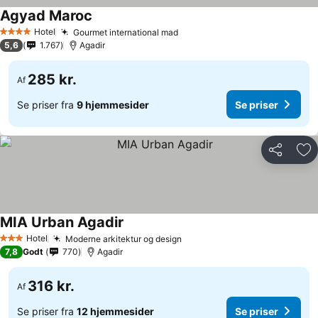
Agyad Maroc
Hotel
Gourmet international mad
4 Stjerner
5,6
1.767
Agadir
285 kr.
Af
Se priser fra
9 hjemmesider
Se priser
Del
Føj
MIA Urban Agadir
Hotel
Moderne arkitektur og design
3 Stjerner
7,8
Godt
770
Agadir
316 kr.
Af
Se priser fra
12 hjemmesider
Se priser