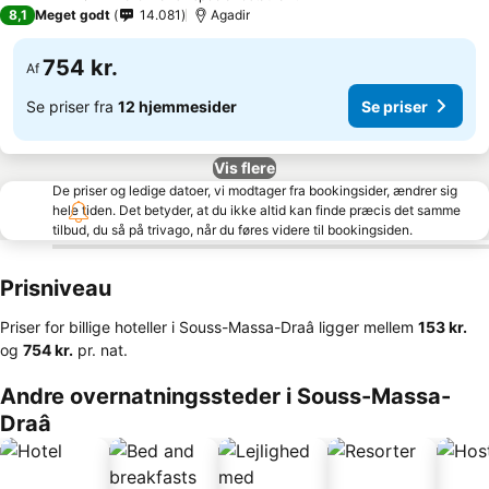
4 Stjerner
8,1
Meget godt
14.081
Agadir
754 kr.
Af
Se priser fra
12 hjemmesider
Se priser
Vis flere
De priser og ledige datoer, vi modtager fra bookingsider, ændrer sig
hele tiden. Det betyder, at du ikke altid kan finde præcis det samme
tilbud, du så på trivago, når du føres videre til bookingsiden.
Prisniveau
Priser for billige hoteller i Souss-Massa-Draâ ligger mellem
‎153 kr.
og
‎754 kr.
pr. nat.
Andre overnatningssteder i Souss-Massa-
Draâ