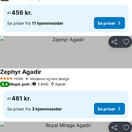
456 kr.
Af
Se priser fra
11 hjemmesider
Se priser
Del
Føj
Zephyr Agadir
Hotel
Moderne og rent design
4 Stjerner
8,4
Meget godt
5.846
Agadir
461 kr.
Af
Se priser fra
3 hjemmesider
Se priser
Del
Føj