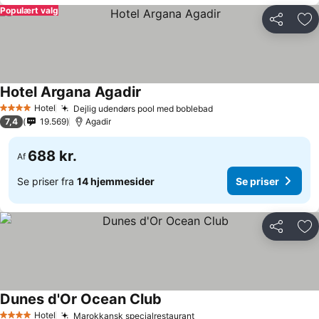
Populært valg
Del
Føj
Hotel Argana Agadir
Hotel
Dejlig udendørs pool med boblebad
4 Stjerner
7,4
19.569
Agadir
688 kr.
Af
Se priser fra
14 hjemmesider
Se priser
Del
Føj
Dunes d'Or Ocean Club
Hotel
Marokkansk specialrestaurant