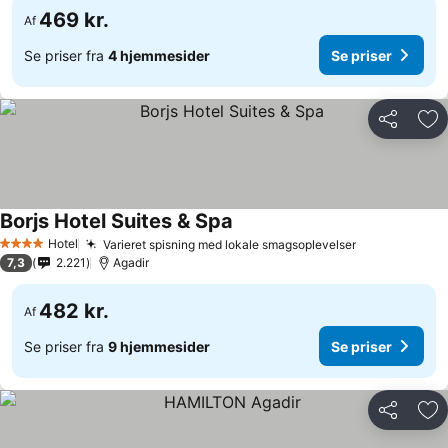
469 kr.
Af
Se priser fra
4 hjemmesider
Se priser
Del
Føj
Borjs Hotel Suites & Spa
Hotel
Varieret spisning med lokale smagsoplevelser
4 Stjerner
7,3
2.221
Agadir
482 kr.
Af
Se priser fra
9 hjemmesider
Se priser
Del
Føj