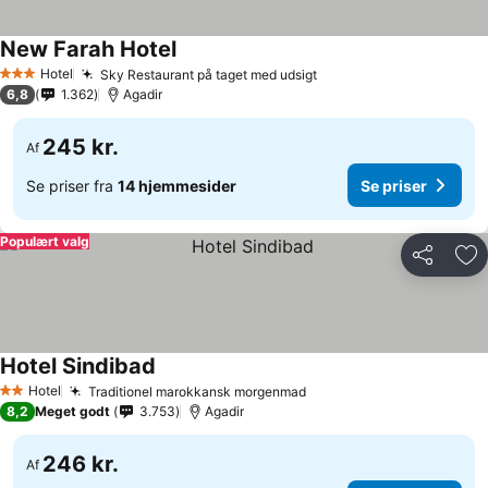
New Farah Hotel
Hotel
Sky Restaurant på taget med udsigt
3 Stjerner
6,8
1.362
Agadir
245 kr.
Af
Se priser fra
14 hjemmesider
Se priser
Populært valg
Del
Føj
Hotel Sindibad
Hotel
Traditionel marokkansk morgenmad
2 Stjerner
8,2
Meget godt
3.753
Agadir
246 kr.
Af