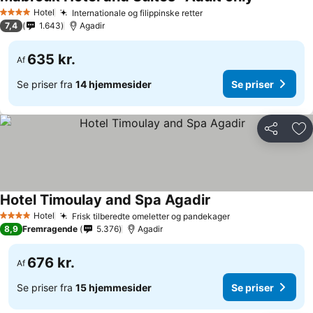
Hotel
Internationale og filippinske retter
4 Stjerner
7,4
1.643
Agadir
635 kr.
Af
Se priser fra
14 hjemmesider
Se priser
Del
Føj
Hotel Timoulay and Spa Agadir
Hotel
Frisk tilberedte omeletter og pandekager
4 Stjerner
8,9
Fremragende
5.376
Agadir
676 kr.
Af
Se priser fra
15 hjemmesider
Se priser