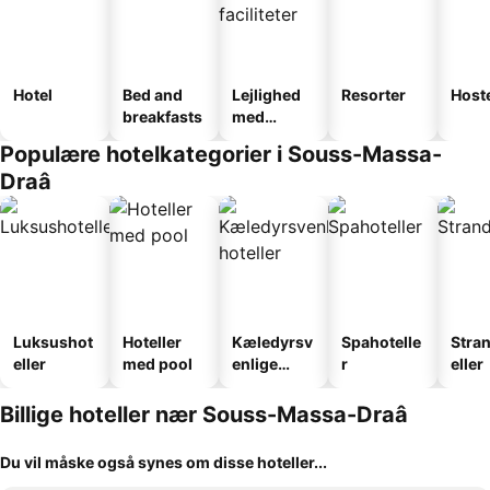
Hotel
Bed and
Lejlighed
Resorter
Host
breakfasts
med
faciliteter
Populære hotelkategorier i Souss-Massa-
Draâ
Luksushot
Hoteller
Kæledyrsv
Spahotelle
Stra
eller
med pool
enlige
r
eller
hoteller
Billige hoteller nær Souss-Massa-Draâ
Du vil måske også synes om disse hoteller...