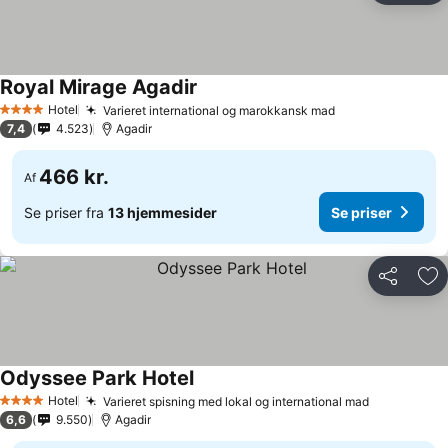
Royal Mirage Agadir
Hotel
Varieret international og marokkansk mad
4 Stjerner
7,4
4.523
Agadir
466 kr.
Af
Se priser fra
13 hjemmesider
Se priser
Del
Føj
Odyssee Park Hotel
Hotel
Varieret spisning med lokal og international mad
4 Stjerner
6,6
9.550
Agadir