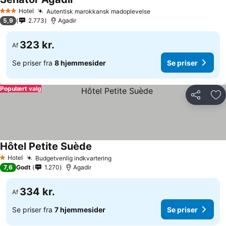
Hotel
Autentisk marokkansk madoplevelse
3 Stjerner
5,9
2.773
Agadir
323 kr.
Af
Se priser fra
8 hjemmesider
Se priser
Populært valg
Del
Føj
Hôtel Petite Suède
Hotel
Budgetvenlig indkvartering
1 Stjerner
7,6
Godt
1.270
Agadir
334 kr.
Af
Se priser fra
7 hjemmesider
Se priser