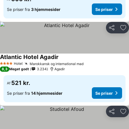
Se priser fra
3 hjemmesider
Se priser
Del
Føj
Atlantic Hotel Agadir
Hotel
Marokkansk og international mad
4 Stjerner
8,3
Meget godt
3.234
Agadir
521 kr.
Af
Se priser fra
14 hjemmesider
Se priser
Del
Føj