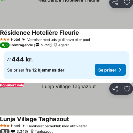
Del
Føj
Résidence Hotelière Fleurie
Hotel
Værelser med udsigt til have eller pool
3 Stjerner
8,5
Fremragende
5.755
Agadir
444 kr.
Af
Se priser fra
12 hjemmesider
Se priser
Populært valg
Del
Føj
Lunja Village Taghazout
Hotel
Dedikeret børneklub med aktiviteter
3 Stjerner
6,8
3.346
Taghazout