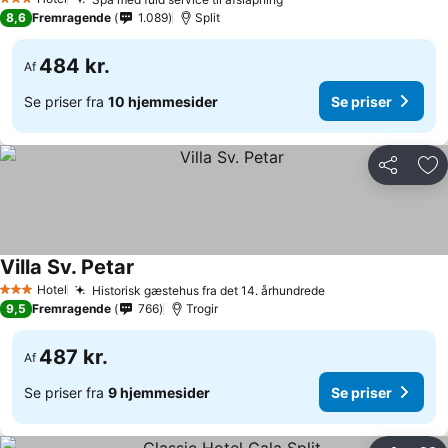
3 Stjerner
8,6
Fremragende
1.089
Split
484 kr.
Af
Se priser fra
10 hjemmesider
Se priser
Del
Føj
Villa Sv. Petar
Hotel
Historisk gæstehus fra det 14. århundrede
3 Stjerner
9,5
Fremragende
766
Trogir
487 kr.
Af
Se priser fra
9 hjemmesider
Se priser