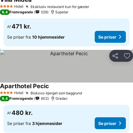
Hotel
Eksklusiv restaurant kun for gæster
4 Stjerner
9,4
Fremragende
526
Supetar
471 kr.
Af
Se priser fra
10 hjemmesider
Se priser
Del
Føj
Aparthotel Pecic
Hotel
Biokovo-bjerget som baggrund
4 Stjerner
9,4
Fremragende
602
Gradac
480 kr.
Af
Se priser fra
3 hjemmesider
Se priser