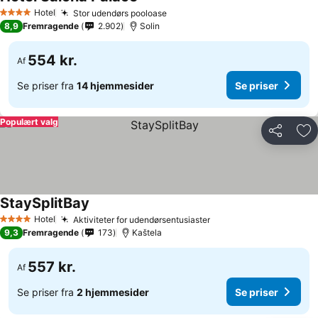
Hotel
Stor udendørs pooloase
4 Stjerner
8,9
Fremragende
2.902
Solin
554 kr.
Af
Se priser fra
14 hjemmesider
Se priser
Populært valg
Del
Føj
StaySplitBay
Hotel
Aktiviteter for udendørsentusiaster
4 Stjerner
9,3
Fremragende
173
Kaštela
557 kr.
Af
Se priser fra
2 hjemmesider
Se priser