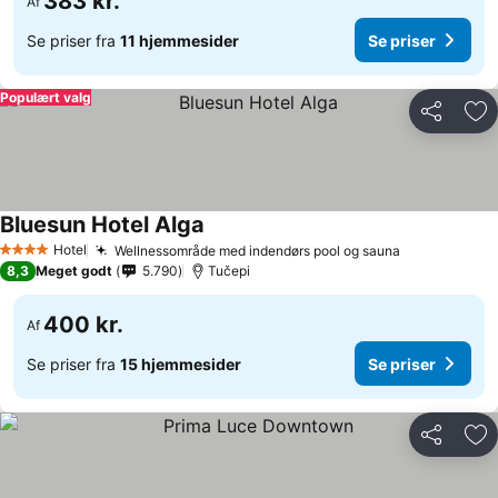
383 kr.
Af
Se priser fra
11 hjemmesider
Se priser
Populært valg
Del
Føj
Bluesun Hotel Alga
Hotel
Wellnessområde med indendørs pool og sauna
4 Stjerner
8,3
Meget godt
5.790
Tučepi
400 kr.
Af
Se priser fra
15 hjemmesider
Se priser
Del
Føj