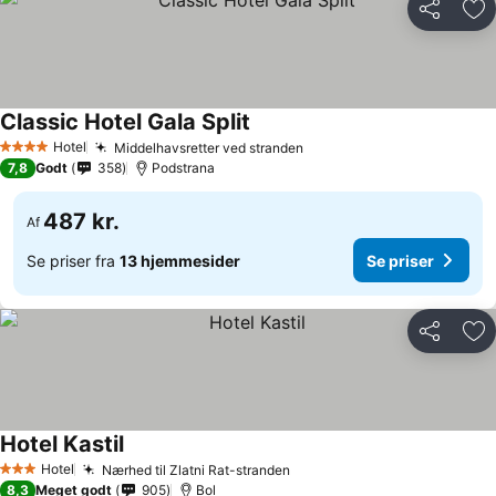
Del
Føj
Classic Hotel Gala Split
Hotel
Middelhavsretter ved stranden
4 Stjerner
7,8
Godt
358
Podstrana
487 kr.
Af
Se priser fra
13 hjemmesider
Se priser
Del
Føj
Hotel Kastil
Hotel
Nærhed til Zlatni Rat-stranden
3 Stjerner
8,3
Meget godt
905
Bol