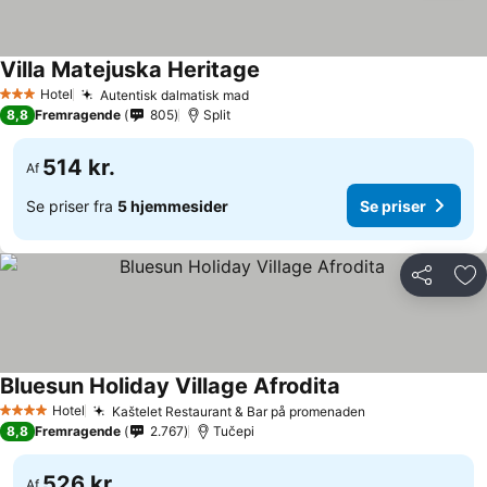
Villa Matejuska Heritage
Hotel
Autentisk dalmatisk mad
3 Stjerner
8,8
Fremragende
805
Split
514 kr.
Af
Se priser fra
5 hjemmesider
Se priser
Del
Føj
Bluesun Holiday Village Afrodita
Hotel
Kaštelet Restaurant & Bar på promenaden
4 Stjerner
8,8
Fremragende
2.767
Tučepi
526 kr.
Af