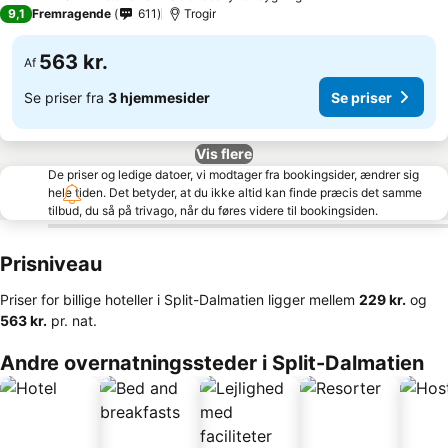
3 Stjerner
9,1
Fremragende
611
Trogir
563 kr.
Af
Se priser fra
3 hjemmesider
Se priser
Vis flere
De priser og ledige datoer, vi modtager fra bookingsider, ændrer sig
hele tiden. Det betyder, at du ikke altid kan finde præcis det samme
tilbud, du så på trivago, når du føres videre til bookingsiden.
Prisniveau
Priser for billige hoteller i Split-Dalmatien ligger mellem
‎229 kr.
og
‎563 kr.
pr. nat.
Andre overnatningssteder i Split-Dalmatien