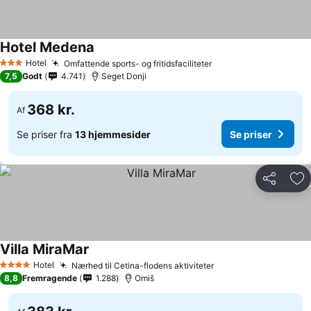
Hotel Medena
Hotel
Omfattende sports- og fritidsfaciliteter
3 Stjerner
7,5
Godt
4.741
Seget Donji
368 kr.
Af
Se priser fra
13 hjemmesider
Se priser
Del
Føj
Villa MiraMar
Hotel
Nærhed til Cetina-flodens aktiviteter
4 Stjerner
8,8
Fremragende
1.288
Omiš