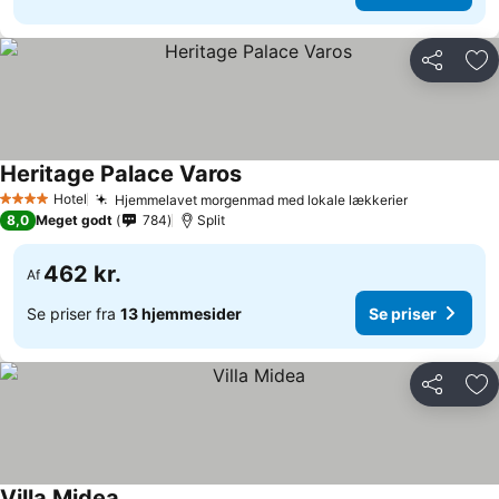
Del
Føj
Heritage Palace Varos
Hotel
Hjemmelavet morgenmad med lokale lækkerier
4 Stjerner
8,0
Meget godt
784
Split
462 kr.
Af
Se priser fra
13 hjemmesider
Se priser
Del
Føj
Villa Midea