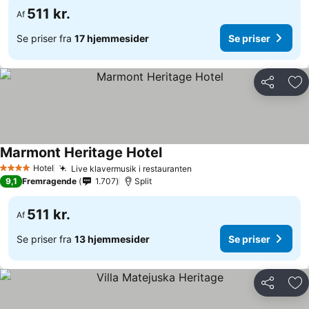
511 kr.
Af
Se priser fra
17 hjemmesider
Se priser
Del
Føj
Marmont Heritage Hotel
Hotel
Live klavermusik i restauranten
4 Stjerner
9,1
Fremragende
1.707
Split
511 kr.
Af
Se priser fra
13 hjemmesider
Se priser
Del
Føj