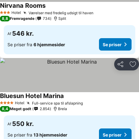
Nirvana Rooms
Hotel
Værelser med fredelig udsigt til haven
3 Stjerner
8,8
Fremragende
734
Split
546 kr.
Af
Se priser fra
6 hjemmesider
Se priser
Del
Føj
Bluesun Hotel Marina
Hotel
Full-service spa til afslapning
4 Stjerner
8,4
Meget godt
2.854
Brela
550 kr.
Af
Se priser fra
13 hjemmesider
Se priser