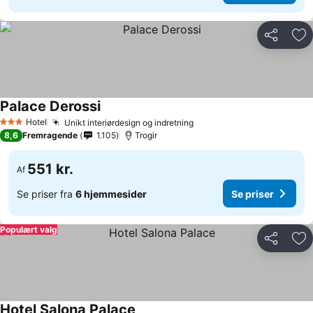
Del
Føj
Palace Derossi
Hotel
Unikt interiørdesign og indretning
3 Stjerner
8,6
Fremragende
1.105
Trogir
551 kr.
Af
Se priser fra
6 hjemmesider
Se priser
Populært valg
Del
Føj
Hotel Salona Palace