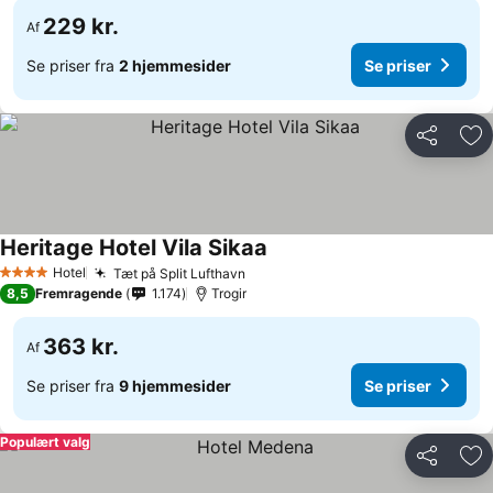
229 kr.
Af
Se priser fra
2 hjemmesider
Se priser
Del
Føj
Heritage Hotel Vila Sikaa
Hotel
Tæt på Split Lufthavn
4 Stjerner
8,5
Fremragende
1.174
Trogir
363 kr.
Af
Se priser fra
9 hjemmesider
Se priser
Populært valg
Del
Føj