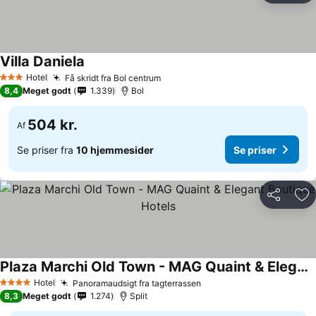
Villa Daniela
Hotel
Få skridt fra Bol centrum
3 Stjerner
8,4
Meget godt
1.339
Bol
504 kr.
Af
Se priser fra
10 hjemmesider
Se priser
Del
Føj
Plaza Marchi Old Town - MAG Quaint & Elegant Boutique Hotels
Hotel
Panoramaudsigt fra tagterrassen
4 Stjerner
8,3
Meget godt
1.274
Split