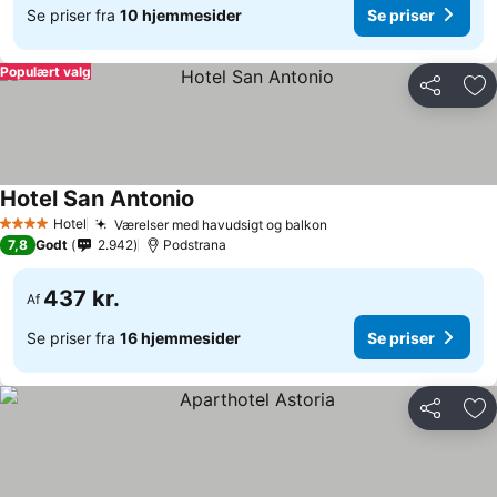
Se priser fra
10 hjemmesider
Se priser
Populært valg
Del
Føj
Hotel San Antonio
Hotel
Værelser med havudsigt og balkon
4 Stjerner
7,8
Godt
2.942
Podstrana
437 kr.
Af
Se priser fra
16 hjemmesider
Se priser
Del
Føj