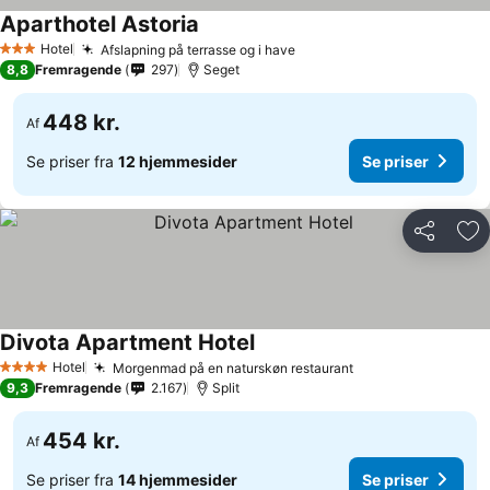
Aparthotel Astoria
Hotel
Afslapning på terrasse og i have
3 Stjerner
8,8
Fremragende
297
Seget
448 kr.
Af
Se priser fra
12 hjemmesider
Se priser
Del
Føj
Divota Apartment Hotel
Hotel
Morgenmad på en naturskøn restaurant
4 Stjerner
9,3
Fremragende
2.167
Split
454 kr.
Af
Se priser fra
14 hjemmesider
Se priser