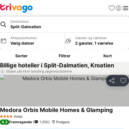
Favoritter
Log ind
Me
Destination
Split-Dalmatien
Afrejse/ankomst
Gæster og værelser
Vælg datoer
2 gæster, 1 værelse
Sorter
Filtrer
Kort
Billige hoteller i Split-Dalmatien, Kroatien
Sådan påvirker betaling søgeresultaterne
Del
Føj
Medora Orbis Mobile Homes & Glamping
Hotel
4 Stjerner
9,3
Fremragende
1.250
Podgora