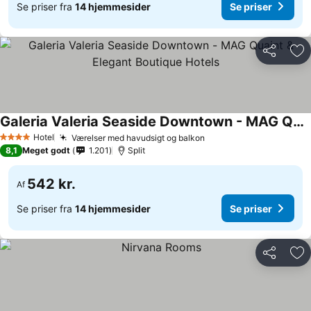
Se priser fra
14 hjemmesider
Se priser
Del
Føj
Galeria Valeria Seaside Downtown - MAG Quaint & Elegant Boutique Hotels
Hotel
Værelser med havudsigt og balkon
4 Stjerner
8,1
Meget godt
1.201
Split
542 kr.
Af
Se priser fra
14 hjemmesider
Se priser
Del
Føj