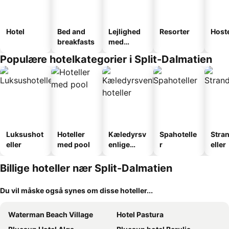
Hotel
Bed and
Lejlighed
Resorter
Host
breakfasts
med
faciliteter
Populære hotelkategorier i Split-Dalmatien
Luksushot
Hoteller
Kæledyrsv
Spahotelle
Stra
eller
med pool
enlige
r
eller
hoteller
Billige hoteller nær Split-Dalmatien
Du vil måske også synes om disse hoteller...
Waterman Beach Village
Hotel Pastura