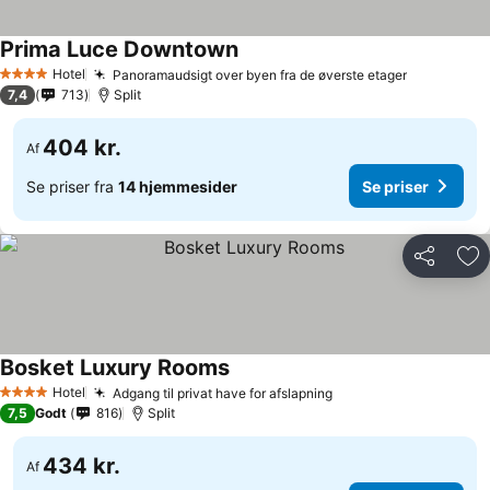
Prima Luce Downtown
Hotel
Panoramaudsigt over byen fra de øverste etager
4 Stjerner
7,4
713
Split
404 kr.
Af
Se priser fra
14 hjemmesider
Se priser
Del
Føj
Bosket Luxury Rooms
Hotel
Adgang til privat have for afslapning
4 Stjerner
7,5
Godt
816
Split
434 kr.
Af