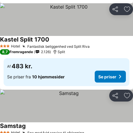
Del
Føj
Kastel Split 1700
Hotel
Fantastisk beliggenhed ved Split Riva
3 Stjerner
8,7
Fremragende
2.126
Split
483 kr.
Af
Se priser fra
10 hjemmesider
Se priser
Del
Føj
Samstag
Hotel
Spa med fuld service til afslapning