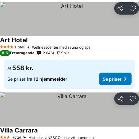
Del
Føj
Art Hotel
Hotel
Wellnesscenter med sauna og spa
4 Stjerner
8,5
Fremragende
2.646
Split
558 kr.
Af
Se priser fra
12 hjemmesider
Se priser
Del
Føj
Villa Carrara
Hotel
Historisk UNESCO-beskyttet bygning