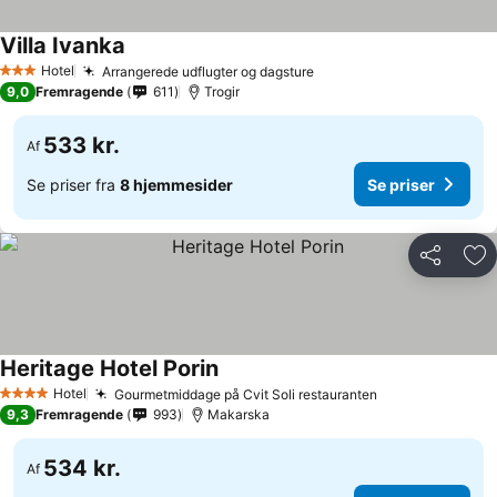
Villa Ivanka
Hotel
Arrangerede udflugter og dagsture
3 Stjerner
9,0
Fremragende
611
Trogir
533 kr.
Af
Se priser fra
8 hjemmesider
Se priser
Del
Føj
Heritage Hotel Porin
Hotel
Gourmetmiddage på Cvit Soli restauranten
4 Stjerner
9,3
Fremragende
993
Makarska
534 kr.
Af