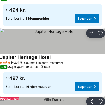
494 kr.
Af
Se priser fra
8 hjemmesider
Se priser
Del
Føj
Jupiter Heritage Hotel
Hotel
Gourmet à la carte-restaurant
4 Stjerner
8,0
Meget godt
3.058
Split
497 kr.
Af
Se priser fra
14 hjemmesider
Se priser
Populært valg
Del
Føj