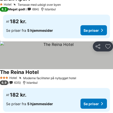
Se priser
Hotel
Terrasse med udsigt over byen
Se priser
1 Stjerner
8,2
Meget godt
684
Istanbul
182 kr.
Af
Se priser fra
5 hjemmesider
Se priser
Del
Føj
The Reina Hotel
Se priser
Hotel
Moderne faciliteter på nybygget hotel
Se priser
3 Stjerner
6,9
635
Istanbul
182 kr.
Af
Se priser fra
5 hjemmesider
Se priser