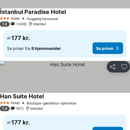
İstanbul Paradise Hotel
Se priser
Hotel
Hyggelig haveoase
Se priser
3 Stjerner
7,2
1.049
Istanbul
177 kr.
Af
Se priser fra
9 hjemmesider
Se priser
Del
Føj
Han Suite Hotel
Se priser
Hotel
Boutique-gæstehus-oplevelse
Se priser
3 Stjerner
7,4
501
Istanbul
177 kr.
Af