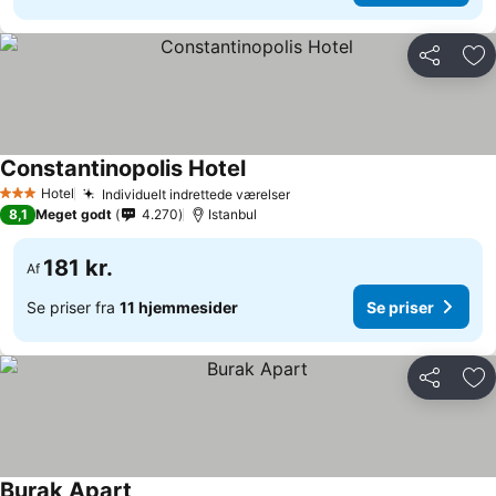
Del
Føj
Constantinopolis Hotel
Se priser
Hotel
Individuelt indrettede værelser
Se priser
3 Stjerner
8,1
Meget godt
4.270
Istanbul
181 kr.
Af
Se priser fra
11 hjemmesider
Se priser
Del
Føj
Burak Apart