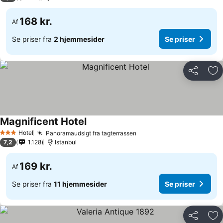
168 kr.
Af
Se priser fra
2 hjemmesider
Se priser
Del
Føj
Magnificent Hotel
Se priser
Hotel
Panoramaudsigt fra tagterrassen
Se priser
3 Stjerner
7,2
1.128
Istanbul
169 kr.
Af
Se priser fra
11 hjemmesider
Se priser
Del
Føj