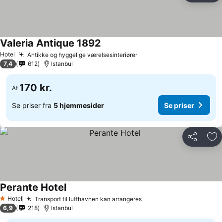
Valeria Antique 1892
Se priser
Hotel
Antikke og hyggelige værelsesinteriører
Se priser
7,4
612
Istanbul
170 kr.
Af
Se priser fra
5 hjemmesider
Se priser
Del
Føj
Perante Hotel
Se priser
Hotel
Transport til lufthavnen kan arrangeres
Se priser
1 Stjerner
6,9
218
Istanbul