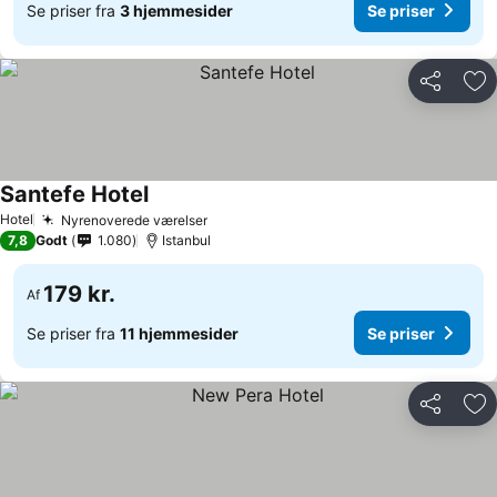
Se priser fra
3 hjemmesider
Se priser
Del
Føj
Santefe Hotel
Se priser
Hotel
Nyrenoverede værelser
Se priser
7,8
Godt
1.080
Istanbul
179 kr.
Af
Se priser fra
11 hjemmesider
Se priser
Del
Føj