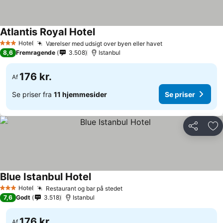
Atlantis Royal Hotel
Se priser
Hotel
Værelser med udsigt over byen eller havet
Se priser
3 Stjerner
8,6
Fremragende
3.508
Istanbul
176 kr.
Af
Se priser fra
11 hjemmesider
Se priser
Del
Føj
Blue Istanbul Hotel
Se priser
Hotel
Restaurant og bar på stedet
Se priser
3 Stjerner
7,6
Godt
3.518
Istanbul
176 kr.
Af