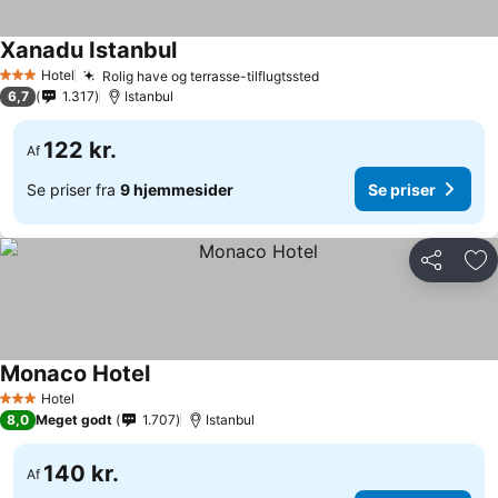
Xanadu Istanbul
Se priser
Hotel
Rolig have og terrasse-tilflugtssted
Se priser
3 Stjerner
6,7
1.317
Istanbul
122 kr.
Af
Se priser fra
9 hjemmesider
Se priser
Del
Føj
Monaco Hotel
Se priser
Hotel
3 Stjerner
8,0
Meget godt
1.707
Istanbul
140 kr.
Af