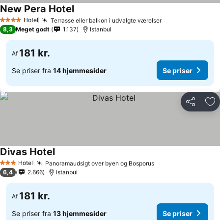
New Pera Hotel
Se priser
Hotel
Terrasse eller balkon i udvalgte værelser
Se priser
4 Stjerner
8,3
Meget godt
1.137
Istanbul
181 kr.
Af
Se priser fra
14 hjemmesider
Se priser
Del
Føj
Divas Hotel
Se priser
Hotel
Panoramaudsigt over byen og Bosporus
Se priser
3 Stjerner
6,4
2.666
Istanbul
181 kr.
Af
Se priser fra
13 hjemmesider
Se priser