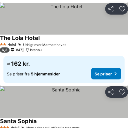
Del
Føj
The Lola Hotel
Se priser
Hotel
Udsigt over Marmarahavet
Se priser
2 Stjerner
6,3
847
Istanbul
162 kr.
Af
Se priser fra
5 hjemmesider
Se priser
Del
Føj
Santa Sophia
Se priser
Hotel
Nem adgang til offentlig transport