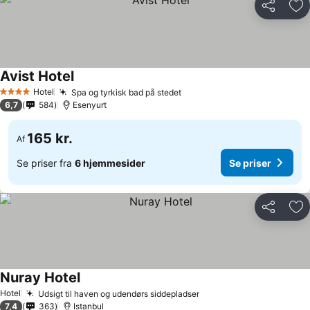
Del
Føj
Avist Hotel
Se priser
Hotel
Spa og tyrkisk bad på stedet
Se priser
4 Stjerner
6,7
584
Esenyurt
165 kr.
Af
Se priser fra
6 hjemmesider
Se priser
Del
Føj
Nuray Hotel
Se priser
Hotel
Udsigt til haven og udendørs siddepladser
Se priser
7,4
363
Istanbul