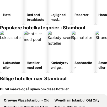
Hotel
Bed and
Lejlighed
Resorter
Host
breakfasts
med
faciliteter
Populære hotelkategorier i Stamboul
Luksushot
Hoteller
Kæledyrsv
Spahotelle
Stra
eller
med pool
enlige
r
eller
hoteller
Billige hoteller nær Stamboul
Du vil måske også synes om disse hoteller...
Crowne Plaza Istanbul - Old City by IHG
Wyndham Istanbul Old City