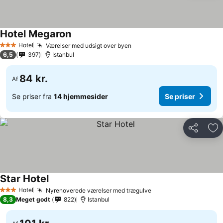
Hotel Megaron
Se priser
Hotel
Værelser med udsigt over byen
Se priser
3 Stjerner
6,5
397
Istanbul
84 kr.
Af
Se priser fra
14 hjemmesider
Se priser
Del
Føj
Star Hotel
Se priser
Hotel
Nyrenoverede værelser med trægulve
Se priser
3 Stjerner
8,3
Meget godt
822
Istanbul