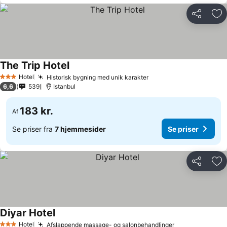
Del
Føj
The Trip Hotel
Se priser
Hotel
Historisk bygning med unik karakter
Se priser
3 Stjerner
6,6
539
Istanbul
183 kr.
Af
Se priser fra
7 hjemmesider
Se priser
Del
Føj
Diyar Hotel
Se priser
Hotel
Afslappende massage- og salonbehandlinger
Se priser