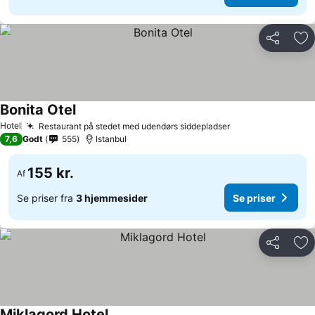
Del
Føj
Bonita Otel
Se priser
Hotel
Restaurant på stedet med udendørs siddepladser
Se priser
7,6
Godt
555
Istanbul
155 kr.
Af
Se priser fra
3 hjemmesider
Se priser
Del
Føj
Miklagord Hotel