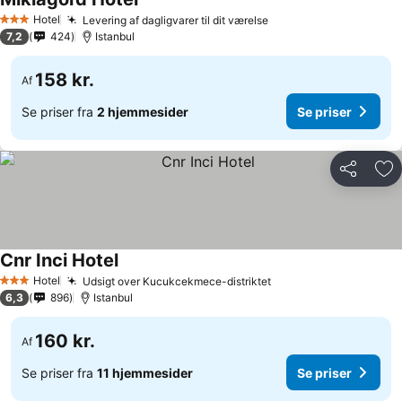
Se priser
Hotel
Levering af dagligvarer til dit værelse
Se priser
3 Stjerner
7,2
424
Istanbul
158 kr.
Af
Se priser fra
2 hjemmesider
Se priser
Del
Føj
Cnr Inci Hotel
Se priser
Hotel
Udsigt over Kucukcekmece-distriktet
Se priser
3 Stjerner
6,3
896
Istanbul
160 kr.
Af
Se priser fra
11 hjemmesider
Se priser