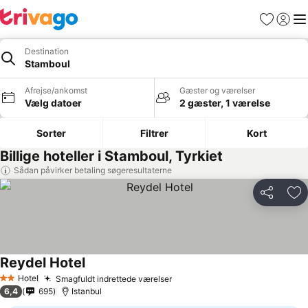
Favoritter
Log ind
Me
Destination
Stamboul
Afrejse/ankomst
Gæster og værelser
Vælg datoer
2 gæster, 1 værelse
Sorter
Filtrer
Kort
Billige hoteller i Stamboul, Tyrkiet
Sådan påvirker betaling søgeresultaterne
Del
Føj
Reydel Hotel
Se priser
Hotel
Smagfuldt indrettede værelser
Se priser
2 Stjerner
6,4
695
Istanbul