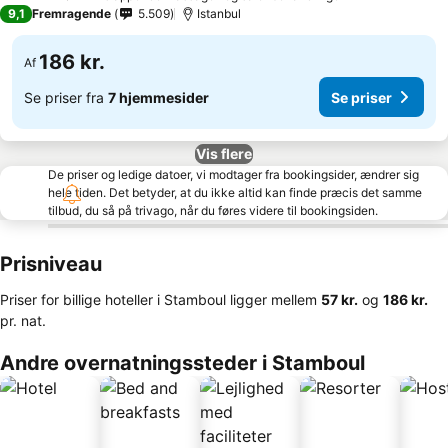
3 Stjerner
9,1
Fremragende
5.509
Istanbul
186 kr.
Af
Se priser fra
7 hjemmesider
Se priser
Vis flere
De priser og ledige datoer, vi modtager fra bookingsider, ændrer sig
hele tiden. Det betyder, at du ikke altid kan finde præcis det samme
tilbud, du så på trivago, når du føres videre til bookingsiden.
Prisniveau
Priser for billige hoteller i Stamboul ligger mellem
‎57 kr.
og
‎186 kr.
pr. nat.
Andre overnatningssteder i Stamboul