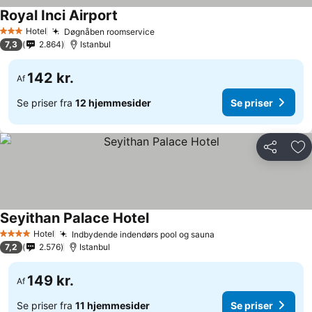
Royal Inci Airport
Se priser
Hotel
Døgnåben roomservice
Se priser
3 Stjerner
7,3
2.864
Istanbul
142 kr.
Af
Se priser fra
12 hjemmesider
Se priser
Del
Føj
Seyithan Palace Hotel
Se priser
Hotel
Indbydende indendørs pool og sauna
Se priser
4 Stjerner
7,2
2.576
Istanbul
149 kr.
Af
Se priser fra
11 hjemmesider
Se priser