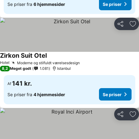
Se priser fra
6 hjemmesider
Se priser
Del
Føj
Zirkon Suit Otel
Se priser
Hotel
Moderne og stilfuldt værelsesdesign
Se priser
8,2
Meget godt
1.081
Istanbul
141 kr.
Af
Se priser fra
4 hjemmesider
Se priser
Del
Føj