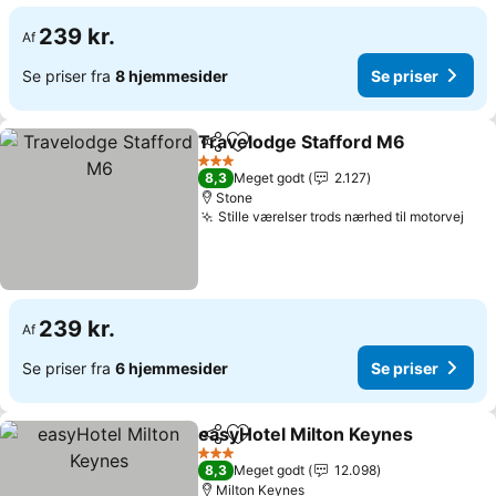
239 kr.
Af
Se priser fra
8 hjemmesider
Se priser
Travelodge Stafford M6
Del
Føj til favoritter
3 Stjerner
8,3
Meget godt
2.127
Stone
Stille værelser trods nærhed til motorvej
239 kr.
Af
Se priser fra
6 hjemmesider
Se priser
easyHotel Milton Keynes
Del
Føj til favoritter
3 Stjerner
8,3
Meget godt
12.098
Milton Keynes