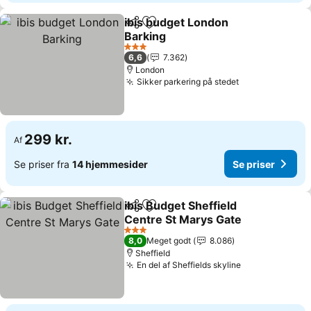
ibis budget London
Del
Føj til favoritter
Barking
3 Stjerner
6,6
7.362
London
Sikker parkering på stedet
299 kr.
Af
Se priser fra
14 hjemmesider
Se priser
ibis Budget Sheffield
Del
Føj til favoritter
Centre St Marys Gate
3 Stjerner
8,0
Meget godt
8.086
Sheffield
En del af Sheffields skyline