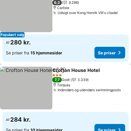
3 Stjerner
6,2
9.298
Carlisle
Udsigt over Kong Henrik VIII's citadel
Populært valg
280 kr.
Af
Se priser fra
15 hjemmesider
Se priser
Crofton House Hotel
Del
Føj til favoritter
3 Stjerner
7,7
Godt
3.339
Torquay
Indendørs og udendørs swimmingpools
284 kr.
Af
Se priser fra
10 hjemmesider
Se priser