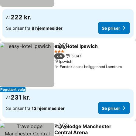
222 kr.
Af
Se priser fra
8 hjemmesider
Se priser
easyHotel Ipswich
Del
Føj til favoritter
3 Stjerner
7,4
5.047
Ipswich
Førsteklasses beliggenhed i centrum
Populært valg
231 kr.
Af
Se priser fra
13 hjemmesider
Se priser
Travelodge Manchester
Del
Føj til favoritter
Central Arena