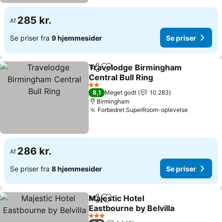
285 kr.
Af
Se priser fra
9 hjemmesider
Se priser
Travelodge Birmingham
Del
Føj til favoritter
Central Bull Ring
2 Stjerner
8,1
Meget godt
10.283
Birmingham
Forbedret SuperRoom-oplevelse
286 kr.
Af
Se priser fra
8 hjemmesider
Se priser
Majestic Hotel
Del
Føj til favoritter
Eastbourne by Belvilla
3 Stjerner