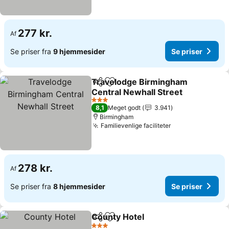
277 kr.
Af
Se priser fra
9 hjemmesider
Se priser
Travelodge Birmingham
Del
Føj til favoritter
Central Newhall Street
3 Stjerner
8,1
Meget godt
3.941
Birmingham
Familievenlige faciliteter
278 kr.
Af
Se priser fra
8 hjemmesider
Se priser
County Hotel
Del
Føj til favoritter