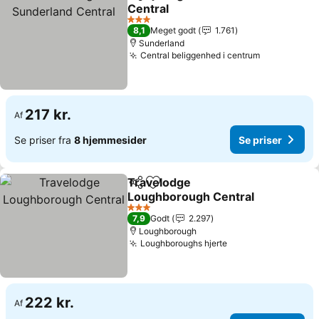
Del
Føj til favoritter
Central
3 Stjerner
8,1
Meget godt
1.761
Sunderland
Central beliggenhed i centrum
217 kr.
Af
Se priser fra
8 hjemmesider
Se priser
Travelodge
Del
Føj til favoritter
Loughborough Central
3 Stjerner
7,9
Godt
2.297
Loughborough
Loughboroughs hjerte
222 kr.
Af