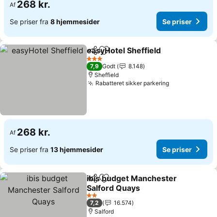
268 kr.
Af
Se priser fra
8 hjemmesider
Se priser
easyHotel Sheffield
Del
Føj til favoritter
3 Stjerner
7,9
Godt
8.148
Sheffield
Rabatteret sikker parkering
268 kr.
Af
Se priser fra
13 hjemmesider
Se priser
ibis budget Manchester
Del
Føj til favoritter
Salford Quays
2 Stjerner
7,2
16.574
Salford