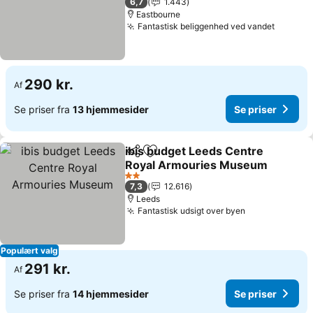
6,7
1.443
Eastbourne
Fantastisk beliggenhed ved vandet
290 kr.
Af
Se priser fra
13 hjemmesider
Se priser
ibis budget Leeds Centre
Del
Føj til favoritter
Royal Armouries Museum
2 Stjerner
7,3
12.616
Leeds
Fantastisk udsigt over byen
Populært valg
291 kr.
Af
Se priser fra
14 hjemmesider
Se priser