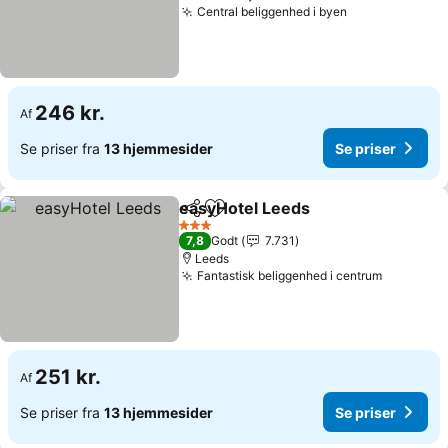
Central beliggenhed i byen
246 kr.
Af
Se priser fra
13 hjemmesider
Se priser
easyHotel Leeds
Del
Føj til favoritter
3 Stjerner
7,8
Godt
7.731
Leeds
Fantastisk beliggenhed i centrum
251 kr.
Af
Se priser fra
13 hjemmesider
Se priser