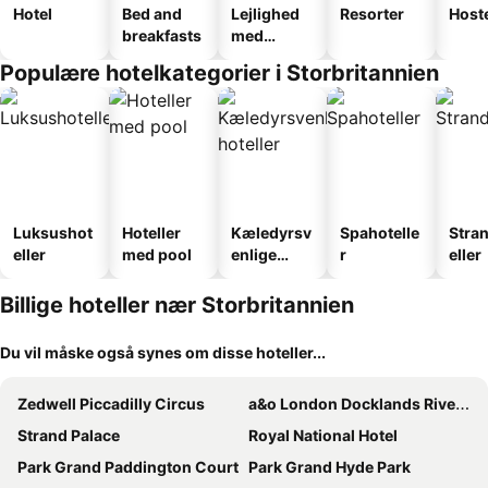
Hotel
Bed and
Lejlighed
Resorter
Host
breakfasts
med
faciliteter
Populære hotelkategorier i Storbritannien
Luksushot
Hoteller
Kæledyrsv
Spahotelle
Stra
eller
med pool
enlige
r
eller
hoteller
Billige hoteller nær Storbritannien
Du vil måske også synes om disse hoteller...
Zedwell Piccadilly Circus
a&o London Docklands Riverside
Strand Palace
Royal National Hotel
Park Grand Paddington Court
Park Grand Hyde Park