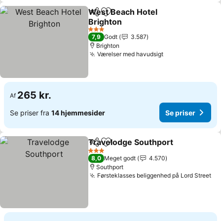
West Beach Hotel
Del
Føj til favoritter
Brighton
3 Stjerner
7,9
Godt
3.587
Brighton
Værelser med havudsigt
265 kr.
Af
Se priser fra
14 hjemmesider
Se priser
Travelodge Southport
Del
Føj til favoritter
3 Stjerner
8,0
Meget godt
4.570
Southport
Førsteklasses beliggenhed på Lord Street