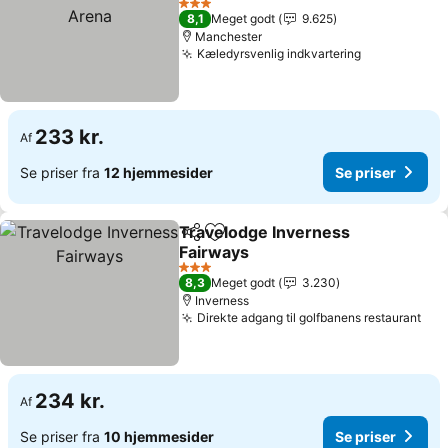
3 Stjerner
8,1
Meget godt
9.625
Manchester
Kæledyrsvenlig indkvartering
233 kr.
Af
Se priser fra
12 hjemmesider
Se priser
Travelodge Inverness
Del
Føj til favoritter
Fairways
3 Stjerner
8,3
Meget godt
3.230
Inverness
Direkte adgang til golfbanens restaurant
234 kr.
Af
Se priser fra
10 hjemmesider
Se priser