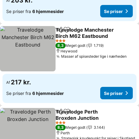
203 kr.
Af
Se priser fra
6 hjemmesider
Se priser
Travelodge Manchester
Del
Føj til favoritter
Birch M62 Eastbound
3 Stjerner
8,3
Meget godt
1.719
Heywood
Masser af spisesteder lige i nærheden
217 kr.
Af
Se priser fra
6 hjemmesider
Se priser
Travelodge Perth
Del
Føj til favoritter
Broxden Junction
3 Stjerner
8,3
Meget godt
3.144
Perth
Strategisk knudepunkt for rejser i Skotland