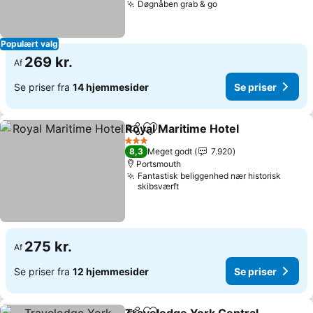
Døgnåben grab & go
Populært valg
269 kr.
Af
Se priser fra
14 hjemmesider
Se priser
Royal Maritime Hotel
Del
Føj til favoritter
3 Stjerner
8,3
Meget godt
7.920
Portsmouth
Fantastisk beliggenhed nær historisk
skibsværft
275 kr.
Af
Se priser fra
12 hjemmesider
Se priser