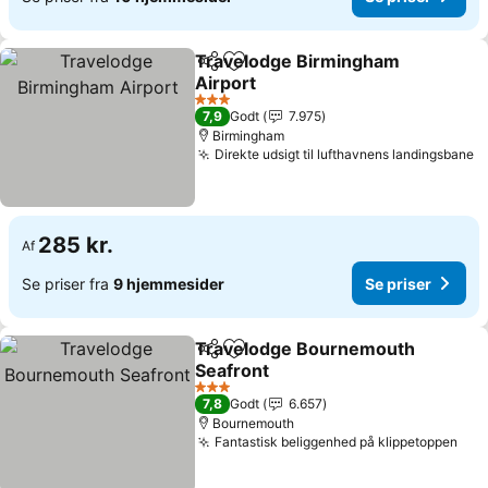
Travelodge Birmingham
Del
Føj til favoritter
Airport
3 Stjerner
7,9
Godt
7.975
Birmingham
Direkte udsigt til lufthavnens landingsbane
285 kr.
Af
Se priser fra
9 hjemmesider
Se priser
Travelodge Bournemouth
Del
Føj til favoritter
Seafront
3 Stjerner
7,8
Godt
6.657
Bournemouth
Fantastisk beliggenhed på klippetoppen