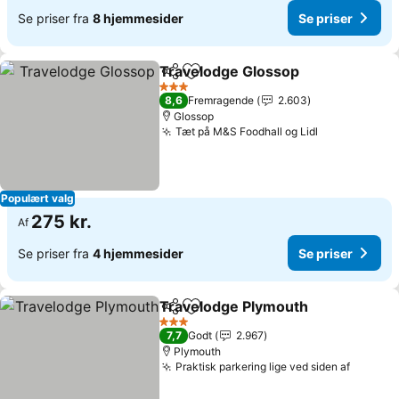
Se priser fra
8 hjemmesider
Se priser
Travelodge Glossop
Del
Føj til favoritter
3 Stjerner
8,6
Fremragende
2.603
Glossop
Tæt på M&S Foodhall og Lidl
Populært valg
275 kr.
Af
Se priser fra
4 hjemmesider
Se priser
Travelodge Plymouth
Del
Føj til favoritter
3 Stjerner
7,7
Godt
2.967
Plymouth
Praktisk parkering lige ved siden af