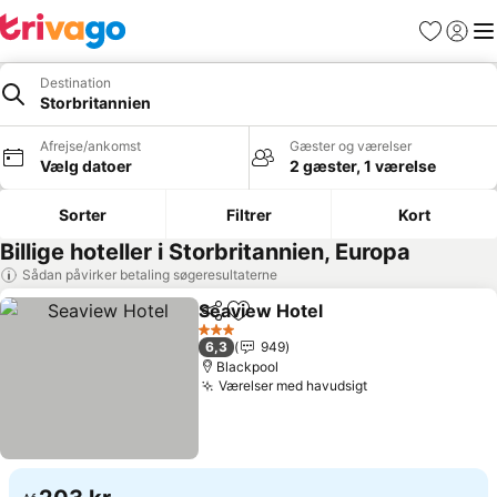
Favoritter
Log ind
Me
Destination
Storbritannien
Afrejse/ankomst
Gæster og værelser
Vælg datoer
2 gæster, 1 værelse
Sorter
Filtrer
Kort
Billige hoteller i Storbritannien, Europa
Sådan påvirker betaling søgeresultaterne
Seaview Hotel
Del
Føj til favoritter
3 Stjerner
6,3
949
Blackpool
Værelser med havudsigt