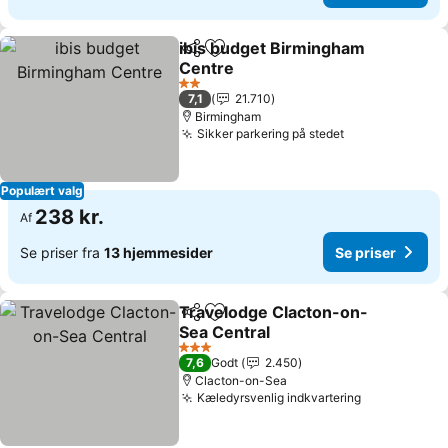
ibis budget Birmingham
Del
Føj til favoritter
Centre
2 Stjerner
7,1
21.710
Birmingham
Sikker parkering på stedet
Populært valg
238 kr.
Af
Se priser fra
13 hjemmesider
Se priser
Travelodge Clacton-on-
Del
Føj til favoritter
Sea Central
3 Stjerner
7,6
Godt
2.450
Clacton-on-Sea
Kæledyrsvenlig indkvartering