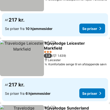
217 kr.
Af
Se priser fra
10 hjemmesider
Se priser
Travelodge Leicester
Del
Føj til favoritter
Markfield
3 Stjerner
7,3
1.639
Leicester
Komfortable senge til en afslappende søvn
217 kr.
Af
Se priser fra
6 hjemmesider
Se priser
Travelodge Sunderland