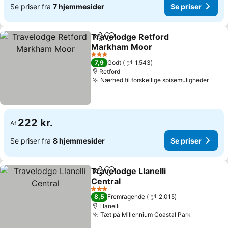
Se priser fra
7 hjemmesider
Se priser
Travelodge Retford
Del
Føj til favoritter
Markham Moor
3 Stjerner
7,9
Godt
1.543
Retford
Nærhed til forskellige spisemuligheder
222 kr.
Af
Se priser fra
8 hjemmesider
Se priser
Travelodge Llanelli
Del
Føj til favoritter
Central
3 Stjerner
8,5
Fremragende
2.015
Llanelli
Tæt på Millennium Coastal Park