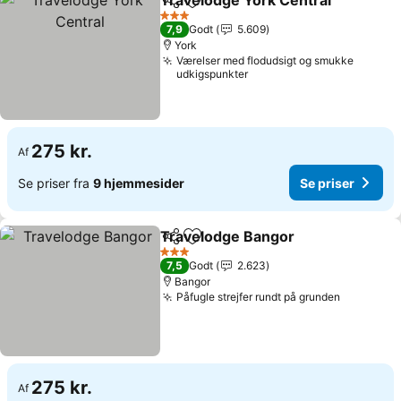
Travelodge York Central
Del
Føj til favoritter
3 Stjerner
7,9
Godt
5.609
York
Værelser med flodudsigt og smukke
udkigspunkter
275 kr.
Af
Se priser fra
9 hjemmesider
Se priser
Travelodge Bangor
Del
Føj til favoritter
3 Stjerner
7,5
Godt
2.623
Bangor
Påfugle strejfer rundt på grunden
275 kr.
Af