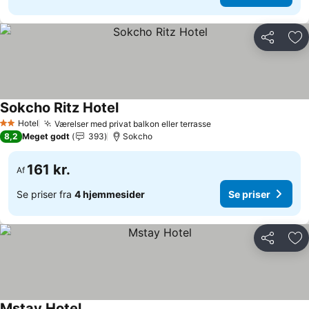
Del
Føj
Sokcho Ritz Hotel
Hotel
Værelser med privat balkon eller terrasse
2 Stjerner
8,2
Meget godt
393
Sokcho
161 kr.
Af
Se priser fra
4 hjemmesider
Se priser
Del
Føj
Mstay Hotel