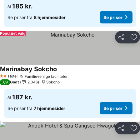
185 kr.
Af
Se priser fra
8 hjemmesider
Se priser
Populært valg
Del
Føj
Marinabay Sokcho
Hotel
Familievenlige faciliteter
2 Stjerner
7,9
Godt
2.046
Sokcho
187 kr.
Af
Se priser fra
7 hjemmesider
Se priser
Del
Føj