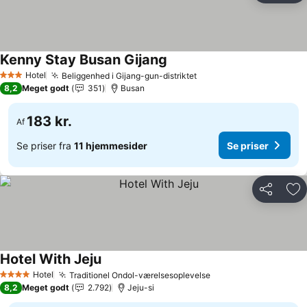
Kenny Stay Busan Gijang
Hotel
Beliggenhed i Gijang-gun-distriktet
3 Stjerner
8,2
Meget godt
351
Busan
183 kr.
Af
Se priser fra
11 hjemmesider
Se priser
Del
Føj
Hotel With Jeju
Hotel
Traditionel Ondol-værelsesoplevelse
4 Stjerner
8,2
Meget godt
2.792
Jeju-si