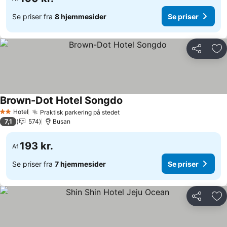
Se priser fra
8 hjemmesider
Se priser
Del
Føj
Brown-Dot Hotel Songdo
Hotel
Praktisk parkering på stedet
2 Stjerner
7,1
574
Busan
193 kr.
Af
Se priser fra
7 hjemmesider
Se priser
Del
Føj