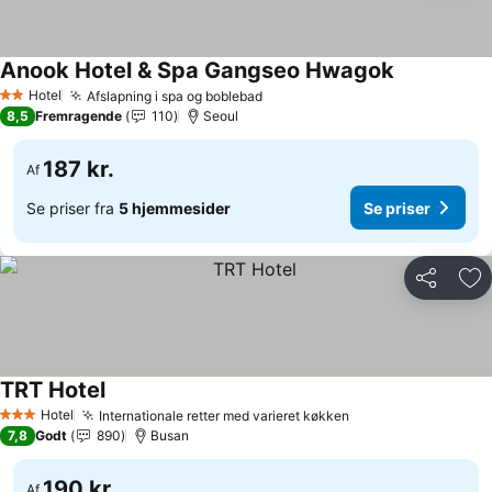
Anook Hotel & Spa Gangseo Hwagok
Hotel
Afslapning i spa og boblebad
2 Stjerner
8,5
Fremragende
110
Seoul
187 kr.
Af
Se priser fra
5 hjemmesider
Se priser
Del
Føj
TRT Hotel
Hotel
Internationale retter med varieret køkken
3 Stjerner
7,8
Godt
890
Busan
190 kr.
Af