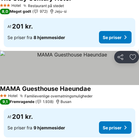
Hotel
Restaurant på stedet
3 Stjerner
8,0
Meget godt
972
Jeju-si
201 kr.
Af
Se priser fra
8 hjemmesider
Se priser
Del
Føj
MAMA Guesthouse Haeundae
Hotel
Familievenlige overnatningsmuligheder
2 Stjerner
9,1
Fremragende
1.938
Busan
201 kr.
Af
Se priser fra
9 hjemmesider
Se priser