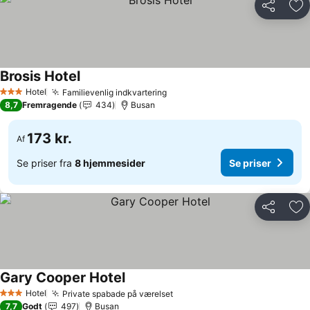
Del
Føj
Brosis Hotel
Hotel
Familievenlig indkvartering
3 Stjerner
8,7
Fremragende
434
Busan
173 kr.
Af
Se priser fra
8 hjemmesider
Se priser
Del
Føj
Gary Cooper Hotel
Hotel
Private spabade på værelset
3 Stjerner
7,7
Godt
497
Busan