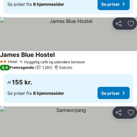
Se priser fra
8 hjemmesider
Se priser
Del
Føj
James Blue Hostel
Hotel
Hyggelig café og udendørs terrasse
2 Stjerner
8,6
Fremragende
1.261
Sokcho
155 kr.
Af
Se priser fra
8 hjemmesider
Se priser
Del
Føj