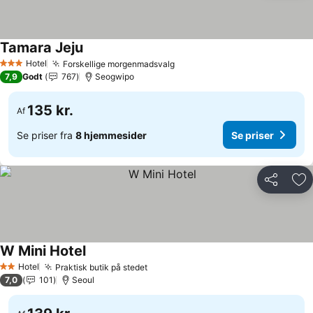
Tamara Jeju
Hotel
Forskellige morgenmadsvalg
3 Stjerner
7,9
Godt
767
Seogwipo
135 kr.
Af
Se priser fra
8 hjemmesider
Se priser
Del
Føj
W Mini Hotel
Hotel
Praktisk butik på stedet
2 Stjerner
7,0
101
Seoul