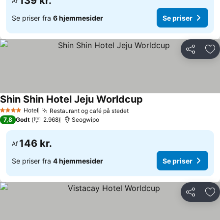
139 kr.
Af
Se priser fra
6 hjemmesider
Se priser
Del
Føj
Shin Shin Hotel Jeju Worldcup
Hotel
Restaurant og café på stedet
4 Stjerner
7,8
Godt
2.968
Seogwipo
146 kr.
Af
Se priser fra
4 hjemmesider
Se priser
Del
Føj