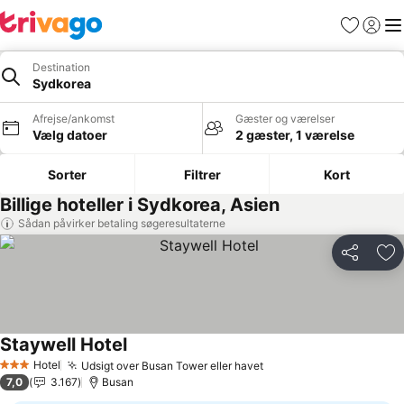
Favoritter
Log ind
Me
Destination
Sydkorea
Afrejse/ankomst
Gæster og værelser
Vælg datoer
2 gæster, 1 værelse
Sorter
Filtrer
Kort
Billige hoteller i Sydkorea, Asien
Sådan påvirker betaling søgeresultaterne
Del
Føj
Staywell Hotel
Hotel
Udsigt over Busan Tower eller havet
3 Stjerner
7,0
3.167
Busan