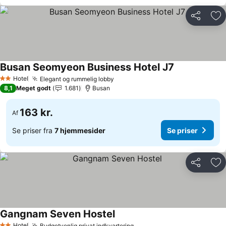
Del
Føj
Busan Seomyeon Business Hotel J7
Hotel
Elegant og rummelig lobby
2 Stjerner
8,1
Meget godt
1.681
Busan
163 kr.
Af
Se priser fra
7 hjemmesider
Se priser
Del
Føj
Gangnam Seven Hostel
Hotel
Budgetvenlig privat indkvartering