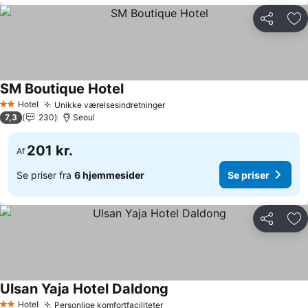
Del
Føj
SM Boutique Hotel
Hotel
Unikke værelsesindretninger
2 Stjerner
7,3
230
Seoul
201 kr.
Af
Se priser fra
6 hjemmesider
Se priser
Del
Føj
Ulsan Yaja Hotel Daldong
Hotel
Personlige komfortfaciliteter