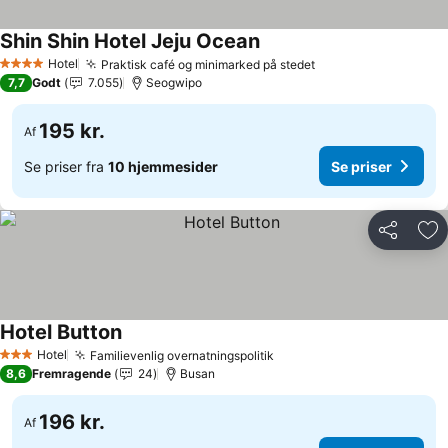
Shin Shin Hotel Jeju Ocean
Hotel
Praktisk café og minimarked på stedet
4 Stjerner
7,7
Godt
7.055
Seogwipo
195 kr.
Af
Se priser fra
10 hjemmesider
Se priser
Del
Føj
Hotel Button
Hotel
Familievenlig overnatningspolitik
3 Stjerner
8,6
Fremragende
24
Busan
196 kr.
Af