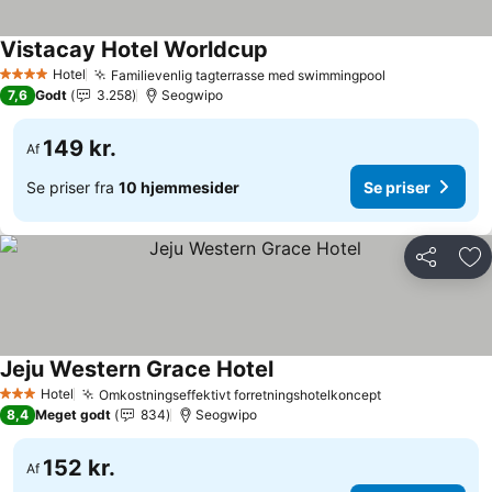
Vistacay Hotel Worldcup
Hotel
Familievenlig tagterrasse med swimmingpool
4 Stjerner
7,6
Godt
3.258
Seogwipo
149 kr.
Af
Se priser fra
10 hjemmesider
Se priser
Del
Føj
Jeju Western Grace Hotel
Hotel
Omkostningseffektivt forretningshotelkoncept
3 Stjerner
8,4
Meget godt
834
Seogwipo
152 kr.
Af