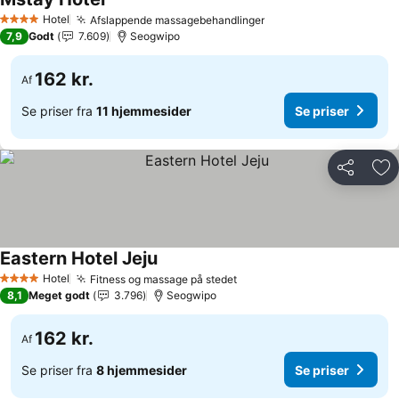
Hotel
Afslappende massagebehandlinger
4 Stjerner
7,9
Godt
7.609
Seogwipo
162 kr.
Af
Se priser fra
11 hjemmesider
Se priser
Del
Føj
Eastern Hotel Jeju
Hotel
Fitness og massage på stedet
4 Stjerner
8,1
Meget godt
3.796
Seogwipo
162 kr.
Af
Se priser fra
8 hjemmesider
Se priser