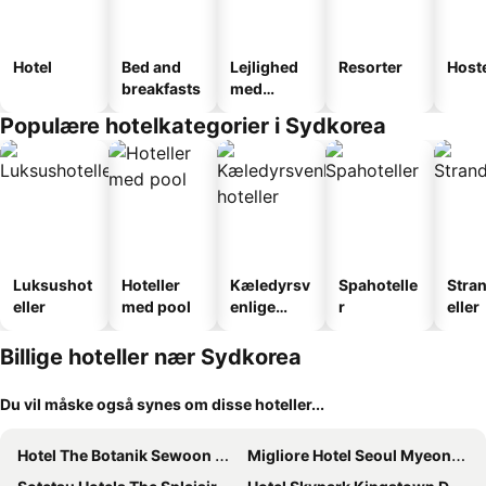
Hotel
Bed and
Lejlighed
Resorter
Host
breakfasts
med
faciliteter
Populære hotelkategorier i Sydkorea
Luksushot
Hoteller
Kæledyrsv
Spahotelle
Stra
eller
med pool
enlige
r
eller
hoteller
Billige hoteller nær Sydkorea
Du vil måske også synes om disse hoteller...
Hotel The Botanik Sewoon Myeongdong
Migliore Hotel Seoul Myeongdong