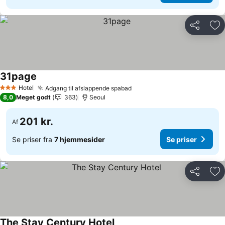
Del
Føj
31page
Hotel
Adgang til afslappende spabad
3 Stjerner
8,0
Meget godt
363
Seoul
201 kr.
Af
Se priser fra
7 hjemmesider
Se priser
Del
Føj
The Stay Century Hotel