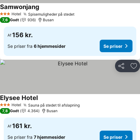
Samwonjang
Hotel
Spisemuligheder på stedet
3 Stjerner
7,6
Godt
936
Busan
156 kr.
Af
Se priser fra
6 hjemmesider
Se priser
Del
Føj
Elysee Hotel
Hotel
Sauna på stedet til afslapning
3 Stjerner
7,8
Godt
4.364
Busan
161 kr.
Af
Se priser fra
7 hjemmesider
Se priser