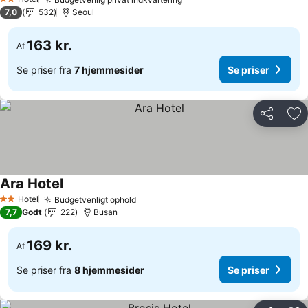
2 Stjerner
7,0
532
Seoul
163 kr.
Af
Se priser fra
7 hjemmesider
Se priser
Del
Føj
Ara Hotel
Hotel
Budgetvenligt ophold
2 Stjerner
7,7
Godt
222
Busan
169 kr.
Af
Se priser fra
8 hjemmesider
Se priser