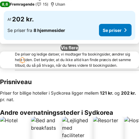
2 Stjerner
8,6
Fremragende
15
Ulsan
202 kr.
Af
Se priser fra
8 hjemmesider
Se priser
Vis flere
De priser og ledige datoer, vi modtager fra bookingsider, ændrer sig
hele tiden. Det betyder, at du ikke altid kan finde præcis det samme
tilbud, du så på trivago, når du føres videre til bookingsiden.
Prisniveau
Priser for billige hoteller i Sydkorea ligger mellem
‎121 kr.
og
‎202 kr.
pr. nat.
Andre overnatningssteder i Sydkorea