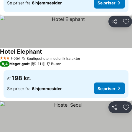
Se priser fra
6 hjemmesider
Se priser
Del
Føj
Hotel Elephant
Hotel
Boutiquehotel med unik karakter
3 Stjerner
8,4
Meget godt
111
Busan
198 kr.
Af
Se priser fra
6 hjemmesider
Se priser
Del
Føj