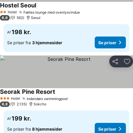
Hostel Seoul
Hotel
Fælles lounge med ovenlysvindue
2 Stjerner
6,6
562
Seoul
198 kr.
Af
Se priser fra
3 hjemmesider
Se priser
Del
Føj
Seorak Pine Resort
Hotel
Indendørs swimmingpool
3 Stjerner
6,8
2.135
Sokcho
199 kr.
Af
Se priser fra
8 hjemmesider
Se priser