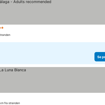
tjerner
Se priser
stranden
Se p
km fra stranden