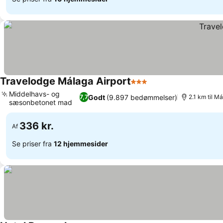
Travelodge Málaga Airport
3 Stjerner
Se priser
Middelhavs- og
Godt
(9.897 bedømmelser)
7,7
2.1 km til M
sæsonbetonet mad
Se priser
336 kr.
Af
Se priser fra
12 hjemmesider