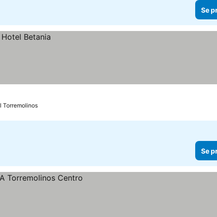
Se p
l Torremolinos
Se p