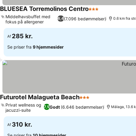
BLUESEA Torremolinos Centro
3 Stjerner
Se priser
Middelhavsbuffet med
(7.096 bedømmelser)
6,4
0.6 km fra st
fokus på allergener
Se priser
285 kr.
Af
Se priser fra
9 hjemmesider
Futurotel Malagueta Beach
3 Stjerner
Se priser
Privat wellness og
Godt
(6.646 bedømmelser)
7,5
Málaga, 13.6 k
jacuzzi-suite
Se priser
310 kr.
Af
Se priser fra
10 hjemmesider