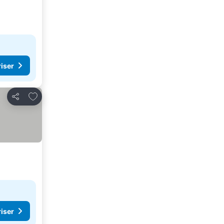
riser
Føj til favoritter
Del
riser