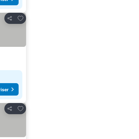
Føj til favoritter
Del
riser
Føj til favoritter
Del