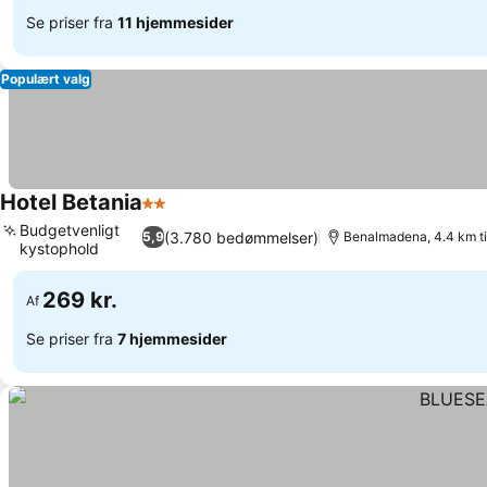
Se priser fra
11 hjemmesider
Populært valg
Hotel Betania
2 Stjerner
Se priser
Budgetvenligt
(3.780 bedømmelser)
5,9
Benalmadena, 4.4 km ti
kystophold
Se priser
269 kr.
Af
Se priser fra
7 hjemmesider