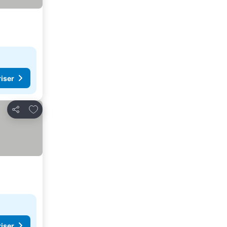
riser
Føj til favoritter
Del
riser