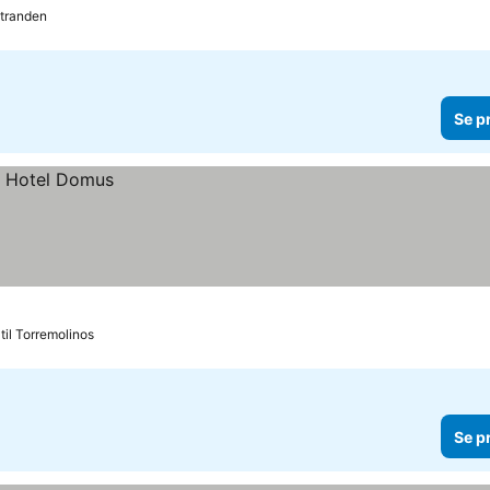
stranden
Se p
til Torremolinos
Se p