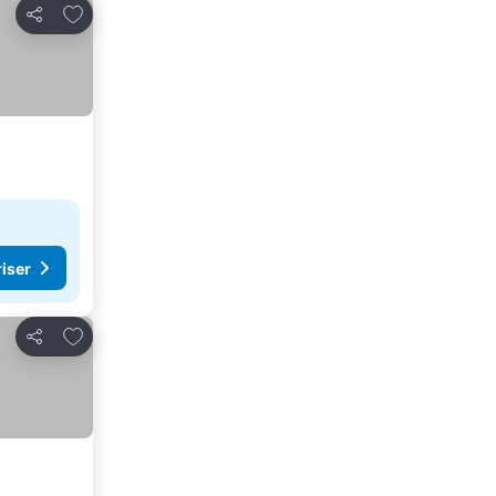
Føj til favoritter
Del
riser
Føj til favoritter
Del