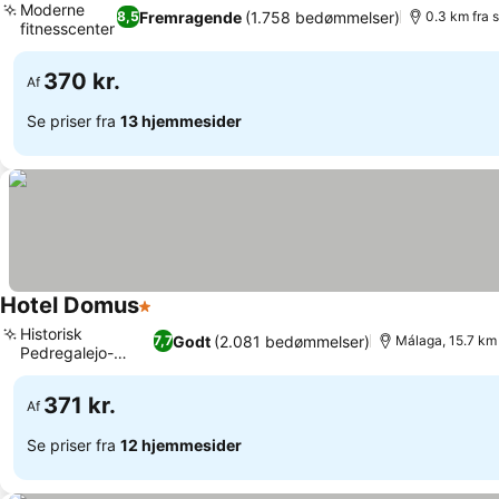
Moderne
Fremragende
(1.758 bedømmelser)
8,5
0.3 km fra 
fitnesscenter
Se priser
370 kr.
Af
Se priser fra
13 hjemmesider
Hotel Domus
1 Stjerner
Se priser
Historisk
Godt
(2.081 bedømmelser)
7,7
Málaga, 15.7 km 
Pedregalejo-
Se priser
kvarter
371 kr.
Af
Se priser fra
12 hjemmesider