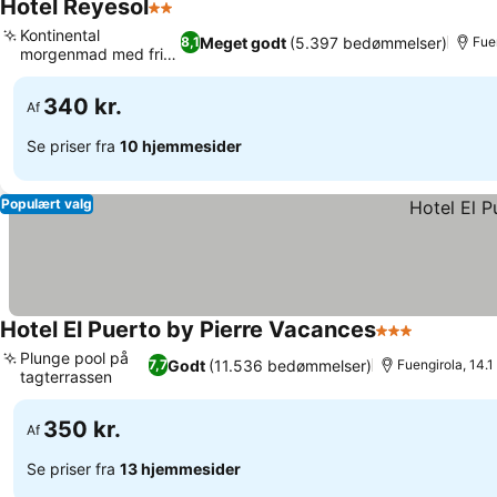
Hotel Reyesol
2 Stjerner
Se priser
Kontinental
Meget godt
(5.397 bedømmelser)
8,1
Fuen
morgenmad med frisk
Se priser
kaffe
340 kr.
Af
Se priser fra
10 hjemmesider
Populært valg
Hotel El Puerto by Pierre Vacances
3 Stjerner
Se priser
Plunge pool på
Godt
(11.536 bedømmelser)
7,7
Fuengirola, 14.1
tagterrassen
Se priser
350 kr.
Af
Se priser fra
13 hjemmesider