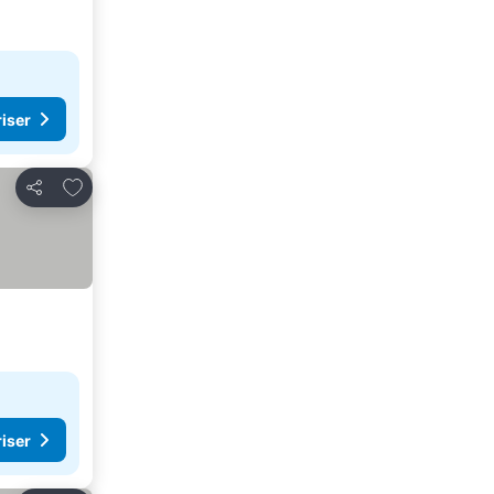
riser
Føj til favoritter
Del
riser