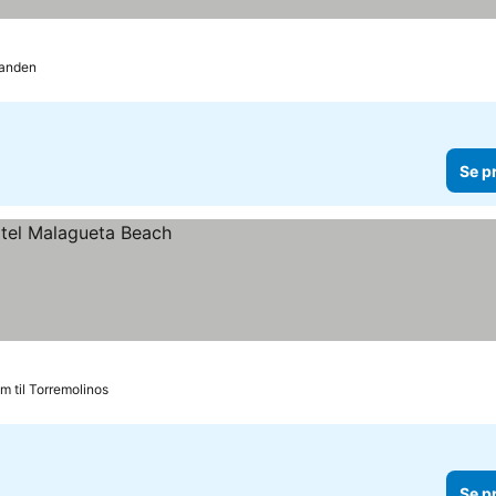
randen
Se p
m til Torremolinos
Se p