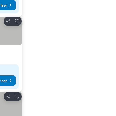
riser
Føj til favoritter
Del
riser
Føj til favoritter
Del