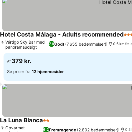
Hotel Costa Málaga - Adults recommended
4 S
Vértigo Sky Bar med
Godt
(7.655 bedømmelser)
7,9
0.6 km fra 
panoramaudsigt
Se priser
379 kr.
Af
Se priser fra
12 hjemmesider
La Luna Blanca
2 Stjerner
Se priser
Opvarmet
Fremragende
(2.802 bedømmelser)
9,2
0.5 