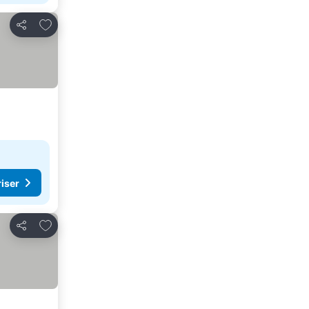
Føj til favoritter
Del
riser
Føj til favoritter
Del