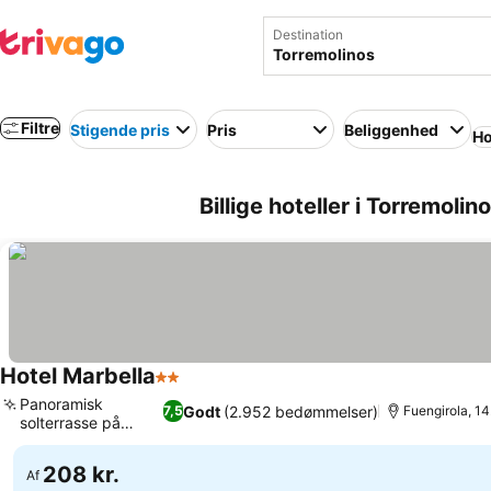
Destination
Filtre
Stigende pris
Pris
Beliggenhed
Ho
Billige hoteller i Torremolin
Hotel Marbella
2 Stjerner
Se priser
Panoramisk
Godt
(2.952 bedømmelser)
7,5
Fuengirola, 14
solterrasse på
Se priser
taget
208 kr.
Af