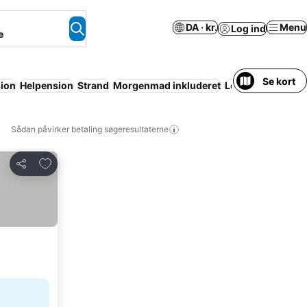
DA · kr.
Menu
Log ind
e
Se kort
ion
Helpension
Strand
Morgenmad inkluderet
Lejlighed med faci
Sådan påvirker betaling søgeresultaterne
Føj til favoritter
Del