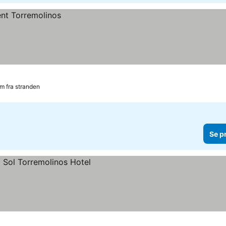
m fra stranden
Se p