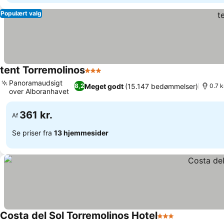
Populært valg
tent Torremolinos
3 Stjerner
Se priser
Panoramaudsigt
Meget godt
(15.147 bedømmelser)
8,2
0.7 k
over Alboranhavet
Se priser
361 kr.
Af
Se priser fra
13 hjemmesider
Costa del Sol Torremolinos Hotel
3 Stjerner
Se priser