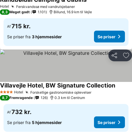
Hotel
Ferskvandssø med vandrutsjebaner
8,3
Meget godt
1.101
Billund, 16.9 km til Vejle
715 kr.
Af
Se priser fra
3 hjemmesider
Se priser
Del
Føj
Villavejle Hotel, BW Signature Collection
Hotel
Forskellige gastronomiske oplevelser
4 Stjerner
8,7
Fremragende
126
0.3 km til Centrum
732 kr.
Af
Se priser fra
5 hjemmesider
Se priser