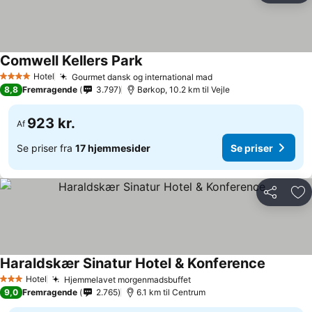
Comwell Kellers Park
Hotel
Gourmet dansk og international mad
4 Stjerner
8,8
Fremragende
3.797
Børkop, 10.2 km til Vejle
923 kr.
Af
Se priser fra
17 hjemmesider
Se priser
Del
Føj
Haraldskær Sinatur Hotel & Konference
Hotel
Hjemmelavet morgenmadsbuffet
3 Stjerner
9,0
Fremragende
2.765
6.1 km til Centrum