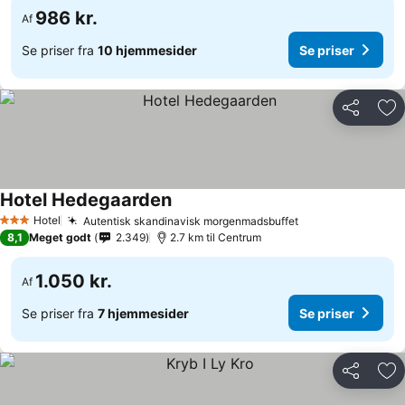
986 kr.
Af
Se priser fra
10 hjemmesider
Se priser
Del
Føj
Hotel Hedegaarden
Hotel
Autentisk skandinavisk morgenmadsbuffet
3 Stjerner
8,1
Meget godt
2.349
2.7 km til Centrum
1.050 kr.
Af
Se priser fra
7 hjemmesider
Se priser
Del
Føj