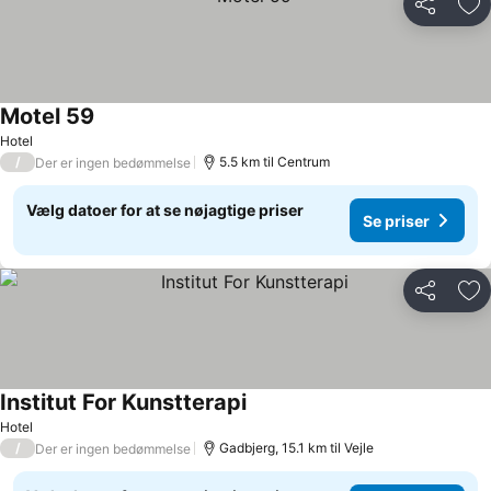
Del
Føj
Motel 59
Hotel
/
5.5 km til Centrum
Der er ingen bedømmelse
Vælg datoer for at se nøjagtige priser
Se priser
Del
Føj
Institut For Kunstterapi
Hotel
/
Gadbjerg, 15.1 km til Vejle
Der er ingen bedømmelse