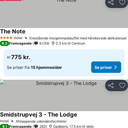
Del
Føj
The Note
Hotel
Enestående morgenmadsbuffet med håndlavede delikatesser
4 Stjerner
9,2
Fremragende
6.139
0.3 km til Centrum
775 kr.
Af
Se priser fra
15 hjemmesider
Se priser
Del
Føj
Smidstrupvej 3 - The Lodge
Hotel
Afslappende udendørsfaciliteter
9,1
Fremragende
282
Gadbjerg, 17.5 km til Vejle