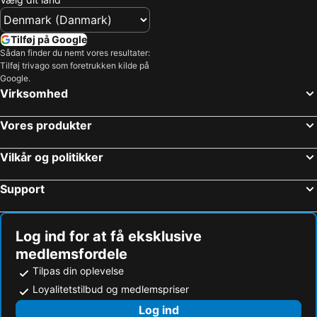
Randbøldal Camping & Cabins
Vingsted Hotel & Konferencecenter
Munkebjerg Bed & Breakfast
Skovdal Kro
Tilføj på Google
Sådan finder du nemt vores resultater:
Meldbjerg
Thommysminde
Tilføj trivago som foretrukken kilde på
Kirk Suites
Smidstrupvej 3 - The Lodge
Google.
Virksomhed
Hotel Margrethe
Hvidbjerg
Motel 59
Hornstrup Kursuscenter
Vores produkter
Golden Tulip
Grejsdalens & Kro
Vilkår og politikker
Høll
Hotel Gudenå
Hejse Kro
Support
Log ind for at få eksklusive
medlemsfordele
Tilpas din oplevelse
Loyalitetstilbud og medlemspriser
Log ind