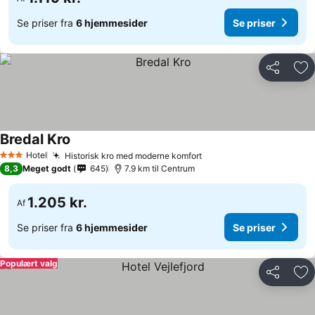
Se priser fra
6 hjemmesider
Se priser
Del
Føj
Bredal Kro
Hotel
Historisk kro med moderne komfort
3 Stjerner
8,3
Meget godt
645
7.9 km til Centrum
1.205 kr.
Af
Se priser fra
6 hjemmesider
Se priser
Populært valg
Del
Føj