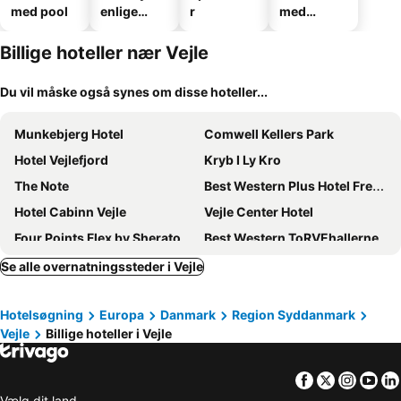
med pool
enlige
r
med
hoteller
parkering
Billige hoteller nær Vejle
Du vil måske også synes om disse hoteller...
Munkebjerg Hotel
Comwell Kellers Park
Hotel Vejlefjord
Kryb I Ly Kro
The Note
Best Western Plus Hotel Fredericia
Hotel Cabinn Vejle
Vejle Center Hotel
Four Points Flex by Sheraton Vejle
Best Western ToRVEhallerne
Four Points Flex by Sheraton Horsens
B&B HOTEL Vejle
Se alle overnatningssteder i Vejle
Fuglsangcentret
Hotel Hedegaarden
Hotelsøgning
Europa
Danmark
Region Syddanmark
Haraldskær Sinatur Hotel & Konference
Hotel Korning
Vejle
Billige hoteller i Vejle
BB-Hotel Vejle Park
Bredal Kro
Villavejle Hotel, BW Signature Collection
Egtved
Facebook
Twitter
Insta
Yo
Go-sleep Vandel
Hos Mette
Vælg dit land