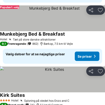
Populært valg
Del
Føj
Munkebjerg Bed & Breakfast
Hotel
Tæt på store danske attraktioner
9,1
Fremragende
862
Børkop, 7.5 km til Vejle
Vælg datoer for at se nøjagtige priser
Se priser
Del
Føj
Kirk Suites
Hotel
Spisning på stedet hos Enzo and C
4 Stjerner
8,3
Meget godt
24
1.1 km til Centrum