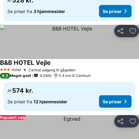
528 kr.
Af
Se priser fra
3 hjemmesider
Se priser
Del
Føj
B&B HOTEL Vejle
Hotel
Central adgang til gågaden
3 Stjerner
8,3
Meget godt
4.064
0.4 km til Centrum
574 kr.
Af
Se priser fra
12 hjemmesider
Se priser
Populært valg
Del
Føj