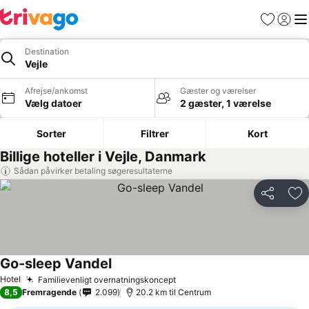
Favoritter
Log ind
Me
Destination
Vejle
Afrejse/ankomst
Gæster og værelser
Vælg datoer
2 gæster, 1 værelse
Sorter
Filtrer
Kort
Billige hoteller i Vejle, Danmark
Sådan påvirker betaling søgeresultaterne
Del
Føj
Go-sleep Vandel
Hotel
Familievenligt overnatningskoncept
8,5
Fremragende
2.099
20.2 km til Centrum