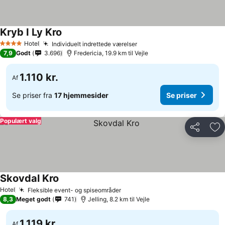
Kryb I Ly Kro
Hotel
Individuelt indrettede værelser
4 Stjerner
7,9
Godt
3.696
Fredericia, 19.9 km til Vejle
1.110 kr.
Af
Se priser fra
17 hjemmesider
Se priser
Populært valg
Del
Føj
Skovdal Kro
Hotel
Fleksible event- og spiseområder
8,3
Meget godt
741
Jelling, 8.2 km til Vejle
1.119 kr.
Af