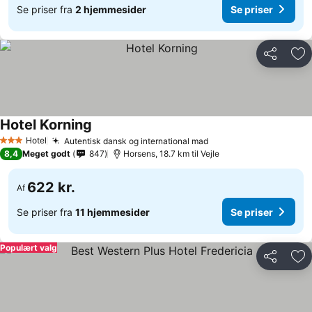
Se priser fra
2 hjemmesider
Se priser
Del
Føj
Hotel Korning
Hotel
Autentisk dansk og international mad
3 Stjerner
8,4
Meget godt
847
Horsens, 18.7 km til Vejle
622 kr.
Af
Se priser fra
11 hjemmesider
Se priser
Populært valg
Del
Føj