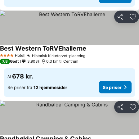
Del
Føj
Best Western ToRVEhallerne
Hotel
Historisk Kirketorvet-placering
4 Stjerner
7,8
Godt
3.903
0.3 km til Centrum
678 kr.
Af
Se priser fra
12 hjemmesider
Se priser
Del
Føj
Randbøldal Camping & Cabins