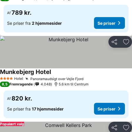
789 kr.
Af
Se priser fra
2 hjemmesider
Se priser
Del
Føj
Munkebjerg Hotel
Hotel
Panoramaudsigt over Vejle Fjord
4 Stjerner
8,5
Fremragende
4.048
5.6 km til Centrum
820 kr.
Af
Se priser fra
17 hjemmesider
Se priser
Populært valg
Del
Føj