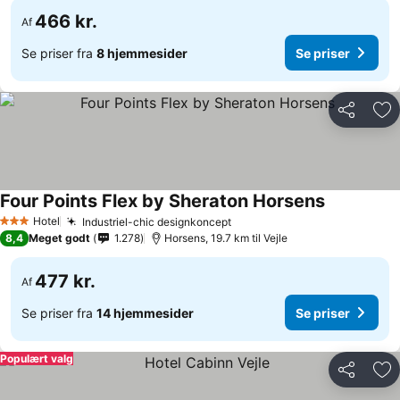
466 kr.
Af
Se priser fra
8 hjemmesider
Se priser
Del
Føj
Four Points Flex by Sheraton Horsens
Hotel
Industriel-chic designkoncept
3 Stjerner
8,4
Meget godt
1.278
Horsens, 19.7 km til Vejle
477 kr.
Af
Se priser fra
14 hjemmesider
Se priser
Populært valg
Del
Føj