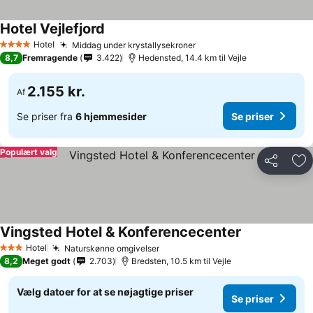
Hotel Vejlefjord
Hotel
Middag under krystallysekroner
4 Stjerner
8,7
Fremragende
3.422
Hedensted, 14.4 km til Vejle
2.155 kr.
Af
Se priser fra
6 hjemmesider
Se priser
Populært valg
Del
Føj
Vingsted Hotel & Konferencecenter
Hotel
Naturskønne omgivelser
3 Stjerner
8,2
Meget godt
2.703
Bredsten, 10.5 km til Vejle
Vælg datoer for at se nøjagtige priser
Se priser