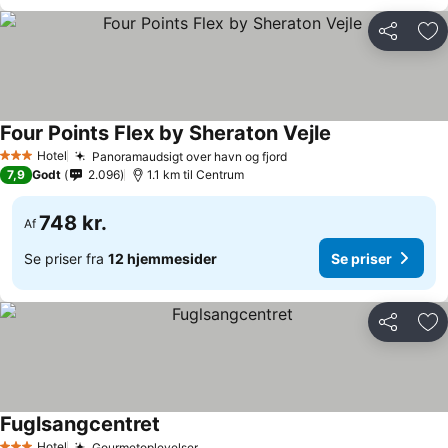
Del
Føj
Four Points Flex by Sheraton Vejle
Hotel
Panoramaudsigt over havn og fjord
3 Stjerner
7,9
Godt
2.096
1.1 km til Centrum
748 kr.
Af
Se priser fra
12 hjemmesider
Se priser
Del
Føj
Fuglsangcentret
Hotel
Gourmetoplevelser