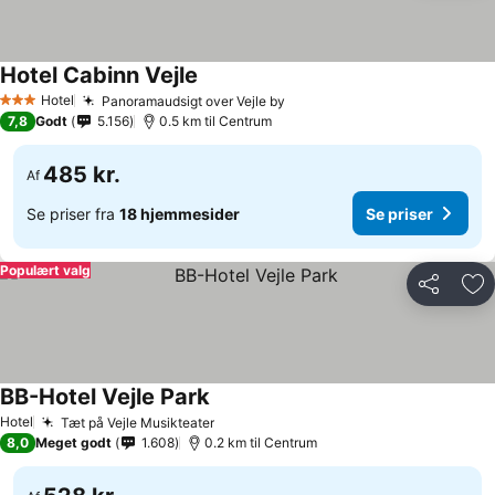
Hotel Cabinn Vejle
Hotel
Panoramaudsigt over Vejle by
3 Stjerner
7,8
Godt
5.156
0.5 km til Centrum
485 kr.
Af
Se priser fra
18 hjemmesider
Se priser
Populært valg
Del
Føj
BB-Hotel Vejle Park
Hotel
Tæt på Vejle Musikteater
8,0
Meget godt
1.608
0.2 km til Centrum