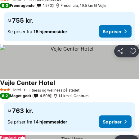
3 Stjerner
9,0
Fremragende
1.570
Fredericia, 19.5 km til Vejle
755 kr.
Af
Se priser fra
15 hjemmesider
Se priser
Del
Føj
Vejle Center Hotel
Hotel
Fitness og wellness på stedet
3 Stjerner
8,2
Meget godt
4.508
1.1 km til Centrum
763 kr.
Af
Se priser fra
14 hjemmesider
Se priser
Populært valg