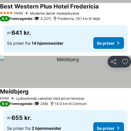
Best Western Plus Hotel Fredericia
Hotel
Moderne dansk madoplevelse
4 Stjerner
8,5
Fremragende
4.227
Fredericia, 19.1 km til Vejle
641 kr.
Af
Se priser fra
14 hjemmesider
Se priser
Del
Føj
Meldbjerg
Hotel
Lydisolerede værelser med privat terrasse
9,0
Fremragende
248
14.0 km til Centrum
655 kr.
Af
Se priser fra
2 hjemmesider
Se priser