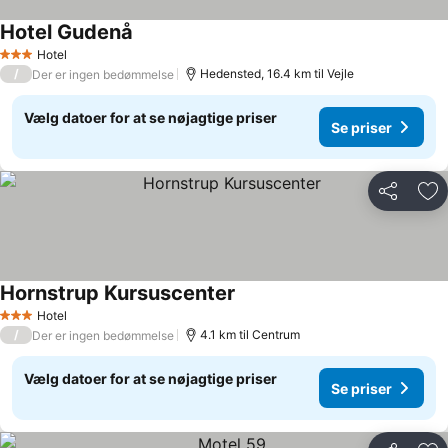
Hotel Gudenå
Hotel
3 Stjerner
/
Hedensted, 16.4 km til Vejle
Der er ingen bedømmelse
Vælg datoer for at se nøjagtige priser
Se priser
Del
Føj
Hornstrup Kursuscenter
Hotel
3 Stjerner
/
4.1 km til Centrum
Der er ingen bedømmelse
Vælg datoer for at se nøjagtige priser
Se priser