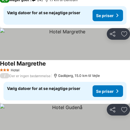
Vælg datoer for at se nøjagtige priser
Se priser
Del
Føj
Hotel Margrethe
Hotel
3 Stjerner
/
Gadbjerg, 15.0 km til Vejle
Der er ingen bedømmelse
Vælg datoer for at se nøjagtige priser
Se priser
Del
Føj