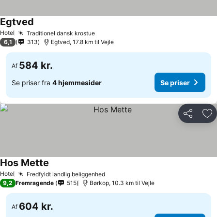
Egtved
Hotel
Traditionel dansk krostue
6,1
313
Egtved, 17.8 km til Vejle
584 kr.
Af
Se priser fra
4 hjemmesider
Se priser
Del
Føj
Hos Mette
Hotel
Fredfyldt landlig beliggenhed
9,2
Fremragende
515
Børkop, 10.3 km til Vejle
604 kr.
Af