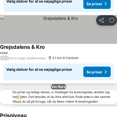
Vælg datoer for at se nøjagtige priser
Se priser
Del
Føj
Grejsdalens & Kro
Hotel
/
4.1 km til Centrum
Der er ingen bedømmelse
Vælg datoer for at se nøjagtige priser
Se priser
Vis flere
De priser og ledige datoer, vi modtager fra bookingsider, ændrer sig
hele tiden. Det betyder, at du ikke altid kan finde præcis det samme
tilbud, du så på trivago, når du føres videre til bookingsiden.
Prisniveau