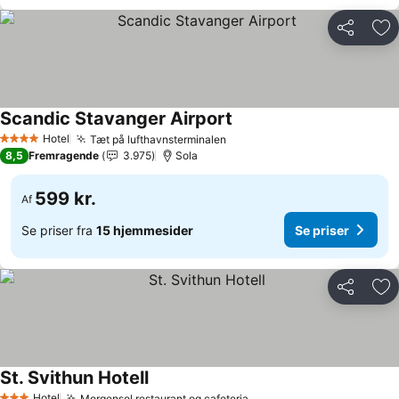
Del
Føj
Scandic Stavanger Airport
Se priser
Hotel
Tæt på lufthavnsterminalen
Se priser
4 Stjerner
8,5
Fremragende
3.975
Sola
599 kr.
Af
Se priser fra
15 hjemmesider
Se priser
Del
Føj
St. Svithun Hotell
Se priser
Hotel
Morgensol restaurant og cafeteria