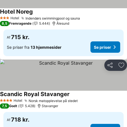
Hotel Noreg
Se priser
Hotel
Indendørs swimmingpool og sauna
Se priser
3 Stjerner
8,5
Fremragende
5.444
Ålesund
715 kr.
Af
Se priser fra
13 hjemmesider
Se priser
Del
Føj
Scandic Royal Stavanger
Se priser
Hotel
Norsk matopplevelse på stedet
Se priser
4 Stjerner
7,5
Godt
5.428
Stavanger
718 kr.
Af