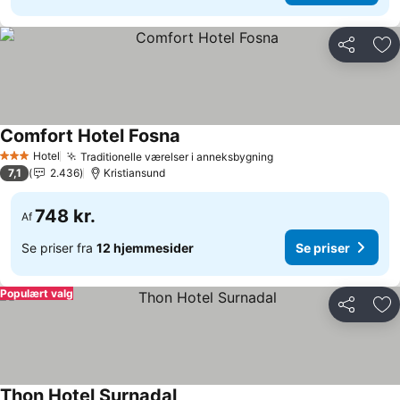
Del
Føj
Comfort Hotel Fosna
Se priser
Hotel
Traditionelle værelser i anneksbygning
Se priser
3 Stjerner
7,1
2.436
Kristiansund
748 kr.
Af
Se priser fra
12 hjemmesider
Se priser
Populært valg
Del
Føj
Thon Hotel Surnadal