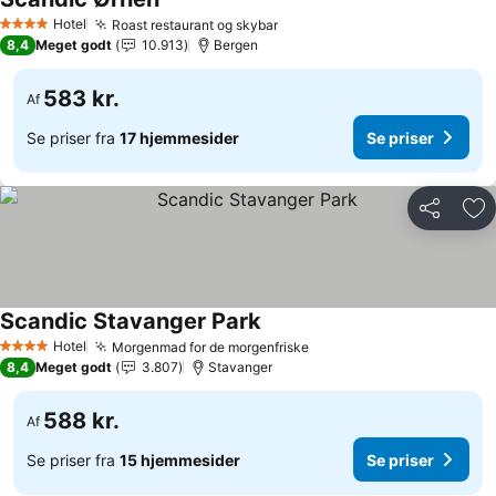
Se priser
Hotel
Roast restaurant og skybar
Se priser
4 Stjerner
8,4
Meget godt
10.913
Bergen
583 kr.
Af
Se priser fra
17 hjemmesider
Se priser
Del
Føj
Scandic Stavanger Park
Se priser
Hotel
Morgenmad for de morgenfriske
Se priser
4 Stjerner
8,4
Meget godt
3.807
Stavanger
588 kr.
Af
Se priser fra
15 hjemmesider
Se priser