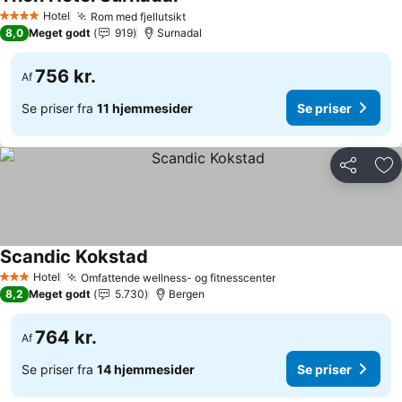
Se priser
Hotel
Rom med fjellutsikt
Se priser
4 Stjerner
8,0
Meget godt
919
Surnadal
756 kr.
Af
Se priser fra
11 hjemmesider
Se priser
Del
Føj
Scandic Kokstad
Se priser
Hotel
Omfattende wellness- og fitnesscenter
Se priser
3 Stjerner
8,2
Meget godt
5.730
Bergen
764 kr.
Af
Se priser fra
14 hjemmesider
Se priser