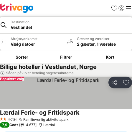
Favoritter
Log ind
Me
Destination
Vestlandet
Afrejse/ankomst
Gæster og værelser
Vælg datoer
2 gæster, 1 værelse
Sorter
Filtrer
Kort
Billige hoteller i Vestlandet, Norge
Sådan påvirker betaling søgeresultaterne
Populært valg
Del
Føj
Lærdal Ferie- og Fritidspark
Se priser
Hotel
Familievenlig aktivitetspark
Se priser
2 Stjerner
7,9
Godt
4.677
Lærdal