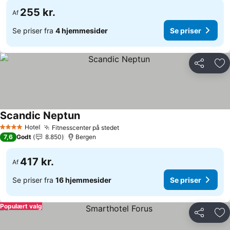
255 kr.
Af
Se priser fra
4 hjemmesider
Se priser
Del
Føj
Scandic Neptun
Se priser
Hotel
Fitnesscenter på stedet
Se priser
4 Stjerner
7,6
Godt
8.850
Bergen
417 kr.
Af
Se priser fra
16 hjemmesider
Se priser
Populært valg
Del
Føj