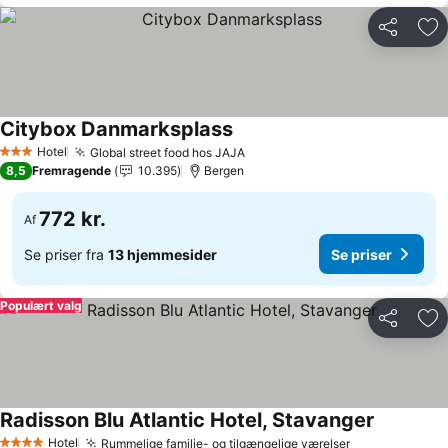
Del
Føj
Citybox Danmarksplass
Se priser
Hotel
Global street food hos JAJA
Se priser
3 Stjerner
8,5
Fremragende
10.395
Bergen
772 kr.
Af
Se priser fra
13 hjemmesider
Se priser
Populært valg
Del
Føj
Radisson Blu Atlantic Hotel, Stavanger
Se priser
Hotel
Rummelige familie- og tilgængelige værelser
Se priser