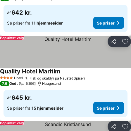
642 kr.
Af
Se priser fra
11 hjemmesider
Se priser
Populært valg
Del
Føj
Quality Hotel Maritim
Se priser
Hotel
Fisk og skaldyr på Naustet Spiseri
Se priser
4 Stjerner
7,9
Godt
5.196
Haugesund
645 kr.
Af
Se priser fra
15 hjemmesider
Se priser
Populært valg
Del
Føj