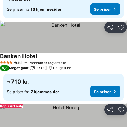
Se priser fra
13 hjemmesider
Se priser
Del
Føj
Banken Hotel
Se priser
Hotel
Panoramisk tagterrasse
Se priser
4 Stjerner
8,3
Meget godt
2.909
Haugesund
710 kr.
Af
Se priser fra
7 hjemmesider
Se priser
Populært valg
Del
Føj