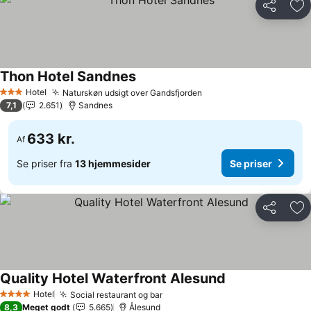
Del
Føj
Thon Hotel Sandnes
Se priser
Hotel
Naturskøn udsigt over Gandsfjorden
Se priser
3 Stjerner
7,1
2.651
Sandnes
633 kr.
Af
Se priser fra
13 hjemmesider
Se priser
Del
Føj
Quality Hotel Waterfront Alesund
Se priser
Hotel
Social restaurant og bar
Se priser
4 Stjerner
8,3
Meget godt
5.665
Ålesund