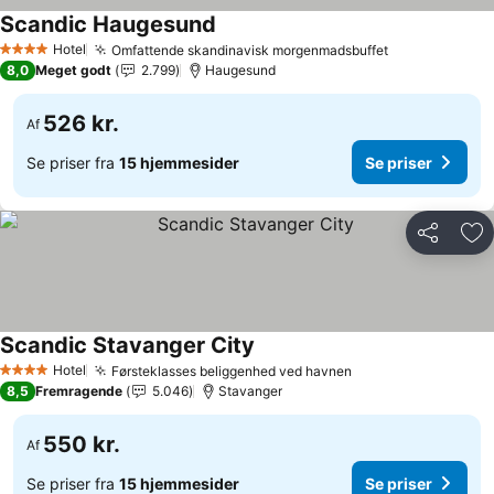
Scandic Haugesund
Se priser
Hotel
Omfattende skandinavisk morgenmadsbuffet
Se priser
4 Stjerner
8,0
Meget godt
2.799
Haugesund
526 kr.
Af
Se priser fra
15 hjemmesider
Se priser
Del
Føj
Scandic Stavanger City
Se priser
Hotel
Førsteklasses beliggenhed ved havnen
Se priser
4 Stjerner
8,5
Fremragende
5.046
Stavanger
550 kr.
Af
Se priser fra
15 hjemmesider
Se priser