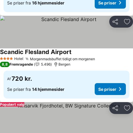
Se priser fra
16 hjemmesider
Se priser
Del
Føj
Scandic Flesland Airport
Se priser
Hotel
Morgenmadsbuffet tidligt om morgenen
Se priser
4 Stjerner
8,8
Fremragende
5.496
Bergen
720 kr.
Af
Se priser fra
14 hjemmesider
Se priser
Populært valg
Del
Føj