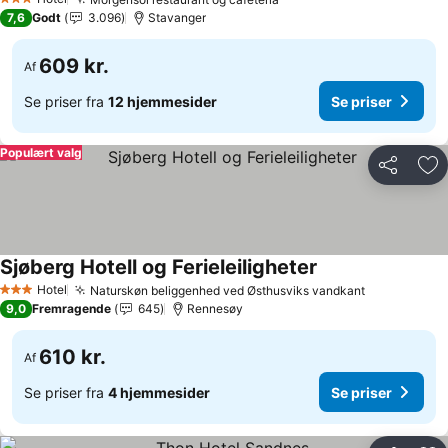
Se priser
3 Stjerner
7,6
Godt
3.096
Stavanger
609 kr.
Af
Se priser fra
12 hjemmesider
Se priser
Populært valg
Del
Føj
Sjøberg Hotell og Ferieleiligheter
Se priser
Hotel
Naturskøn beliggenhed ved Østhusviks vandkant
Se priser
3 Stjerner
9,0
Fremragende
645
Rennesøy
610 kr.
Af
Se priser fra
4 hjemmesider
Se priser