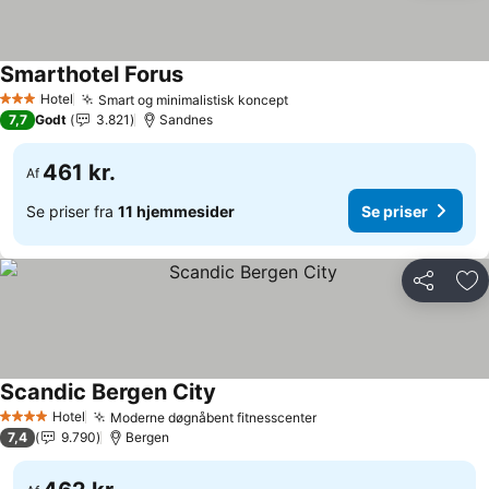
Smarthotel Forus
Se priser
Hotel
Smart og minimalistisk koncept
Se priser
3 Stjerner
7,7
Godt
3.821
Sandnes
461 kr.
Af
Se priser fra
11 hjemmesider
Se priser
Del
Føj
Scandic Bergen City
Se priser
Hotel
Moderne døgnåbent fitnesscenter
Se priser
4 Stjerner
7,4
9.790
Bergen