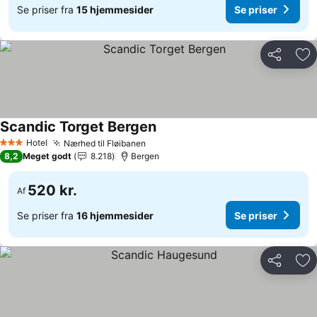
Se priser fra
15 hjemmesider
Se priser
Del
Føj
Scandic Torget Bergen
Se priser
Hotel
Nærhed til Fløibanen
Se priser
3 Stjerner
8,2
Meget godt
8.218
Bergen
520 kr.
Af
Se priser fra
16 hjemmesider
Se priser
Del
Føj