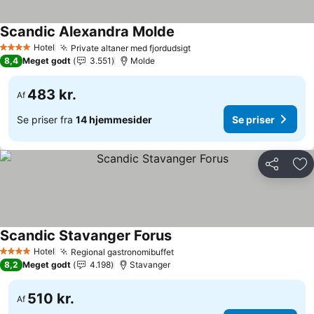
Scandic Alexandra Molde
Se priser
Hotel
Private altaner med fjordudsigt
Se priser
4 Stjerner
8,4
Meget godt
3.551
Molde
483 kr.
Af
Se priser fra
14 hjemmesider
Se priser
Del
Føj
Scandic Stavanger Forus
Se priser
Hotel
Regional gastronomibuffet
Se priser
4 Stjerner
8,2
Meget godt
4.198
Stavanger
510 kr.
Af