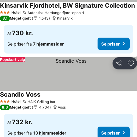
Kinsarvik Fjordhotel, BW Signature Collection
S
Hotel
Autentisk Hardangerfjord-ophold
Se priser
3 Stjerner
8,1
Meget godt
1.543
Kinsarvik
730 kr.
Af
Se priser fra
7 hjemmesider
Se priser
Populært valg
Del
Føj
Scandic Voss
Se priser
Hotel
HAIK Grill og bar
Se priser
3 Stjerner
8,3
Meget godt
4.704
Voss
732 kr.
Af
Se priser fra
13 hjemmesider
Se priser