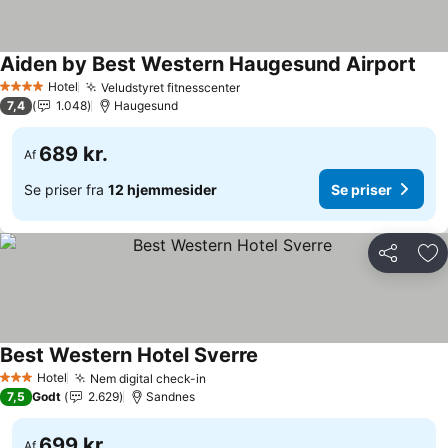
Aiden by Best Western Haugesund Airport
Se p
Hotel
Veludstyret fitnesscenter
Se priser
4 Stjerner
7,4
1.048
Haugesund
689 kr.
Af
Se priser fra
12 hjemmesider
Se priser
Del
Føj
Best Western Hotel Sverre
Se priser
Hotel
Nem digital check-in
Se priser
3 Stjerner
7,5
Godt
2.629
Sandnes
699 kr.
Af