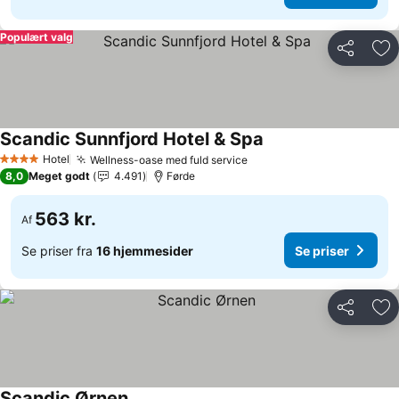
Populært valg
Del
Føj
Scandic Sunnfjord Hotel & Spa
Se priser
Hotel
Wellness-oase med fuld service
Se priser
4 Stjerner
8,0
Meget godt
4.491
Førde
563 kr.
Af
Se priser fra
16 hjemmesider
Se priser
Del
Føj
Scandic Ørnen