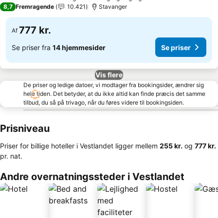
4 Stjerner
8,7
Fremragende
10.421
Stavanger
777 kr.
Af
Se priser fra
14 hjemmesider
Se priser
Vis flere
De priser og ledige datoer, vi modtager fra bookingsider, ændrer sig
hele tiden. Det betyder, at du ikke altid kan finde præcis det samme
tilbud, du så på trivago, når du føres videre til bookingsiden.
Prisniveau
Priser for billige hoteller i Vestlandet ligger mellem
‎255 kr.
og
‎777 kr.
pr. nat.
Andre overnatningssteder i Vestlandet