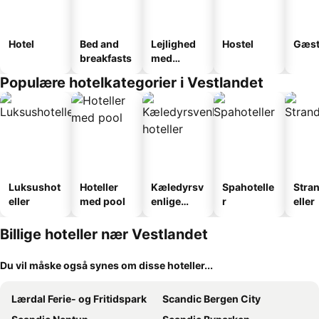
Hotel
Bed and
Lejlighed
Hostel
Gæst
breakfasts
med
faciliteter
Populære hotelkategorier i Vestlandet
Luksushot
Hoteller
Kæledyrsv
Spahotelle
Stra
eller
med pool
enlige
r
eller
hoteller
Billige hoteller nær Vestlandet
Du vil måske også synes om disse hoteller...
Lærdal Ferie- og Fritidspark
Scandic Bergen City