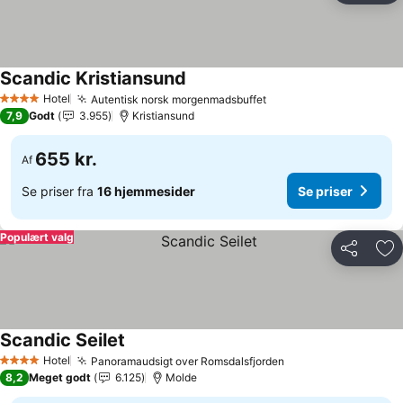
Scandic Kristiansund
Se priser
Hotel
Autentisk norsk morgenmadsbuffet
Se priser
4 Stjerner
7,9
Godt
3.955
Kristiansund
655 kr.
Af
Se priser fra
16 hjemmesider
Se priser
Populært valg
Del
Føj
Scandic Seilet
Se priser
Hotel
Panoramaudsigt over Romsdalsfjorden
Se priser
4 Stjerner
8,2
Meget godt
6.125
Molde