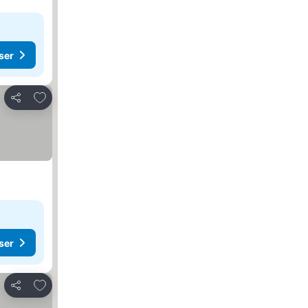
ser
Føj til favoritter
Del
ser
Føj til favoritter
Del