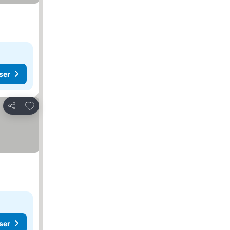
ser
Føj til favoritter
Del
ser