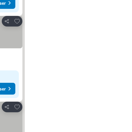
ser
Føj til favoritter
Del
ser
Føj til favoritter
Del