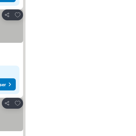
Føj til favoritter
Del
ser
Føj til favoritter
Del