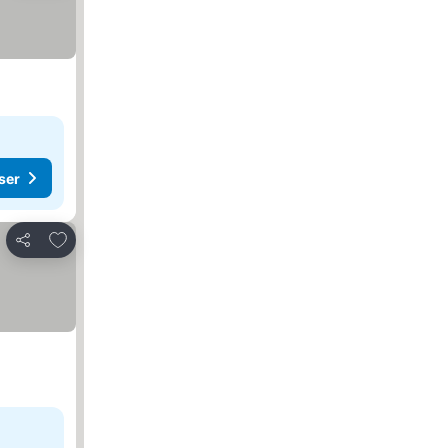
ser
Føj til favoritter
Del