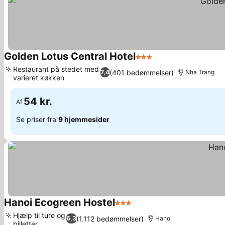
Golden Lotus Central Hotel
3 Stjerner
Restaurant på stedet med
(401 bedømmelser)
7,4
Nha Trang
varieret køkken
54 kr.
Af
Se priser fra
9 hjemmesider
Hanoi Ecogreen Hostel
3 Stjerner
Hjælp til ture og
(1.112 bedømmelser)
6,3
Hanoi
billetter