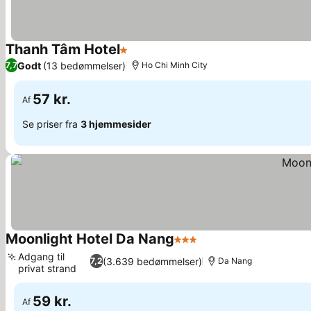
Thanh Tâm Hotel
1 Stjerner
Godt
(13 bedømmelser)
7,7
Ho Chi Minh City
57 kr.
Af
Se priser fra
3 hjemmesider
Moonlight Hotel Da Nang
3 Stjerner
Adgang til
(3.639 bedømmelser)
7,2
Da Nang
privat strand
59 kr.
Af