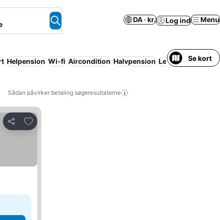
DA · kr.
Menu
Log ind
e
Se kort
rt
Helpension
Wi-fi
Aircondition
Halvpension
Lejlighed med facil
Sådan påvirker betaling søgeresultaterne
Føj til favoritter
Del