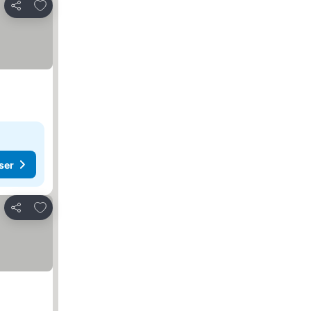
Føj til favoritter
Del
ser
Føj til favoritter
Del