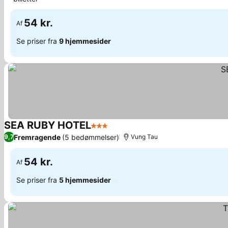
54 kr.
Af
Se priser fra
9 hjemmesider
SEA RUBY HOTEL
3 Stjerner
Fremragende
(5 bedømmelser)
9,7
Vung Tau
54 kr.
Af
Se priser fra
5 hjemmesider