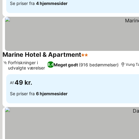
Se priser fra
4 hjemmesider
Marine Hotel & Apartment
2 Stjerner
Forfriskninger i
Meget godt
(916 bedømmelser)
8,4
Vung T
udvalgte værelser
49 kr.
Af
Se priser fra
6 hjemmesider