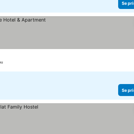
Se pri
au
Se pri