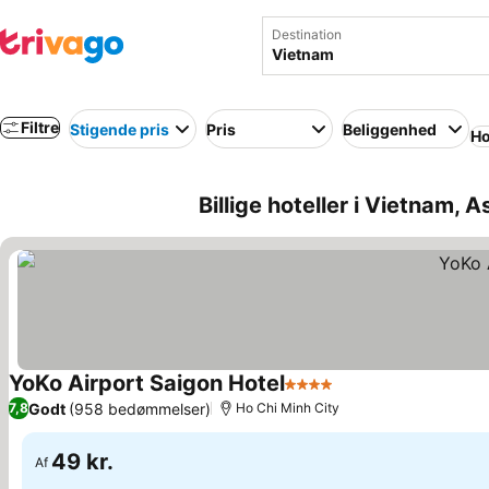
Destination
Filtre
Stigende pris
Pris
Beliggenhed
Ho
Billige hoteller i Vietnam, A
YoKo Airport Saigon Hotel
4 Stjerner
Godt
(958 bedømmelser)
7,8
Ho Chi Minh City
49 kr.
Af