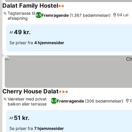
Dalat Family Hostel
2 Stjerner
Tagterrasse til
Fremragende
(1.367 bedømmelser)
8,5
ĐĂ Lạt
afslapning
49 kr.
Af
Se priser fra
4 hjemmesider
Cherry House Dalat
3 Stjerner
Værelser med privat
Fremragende
(306 bedømmelser)
9,0
Đ
balkon eller terrasse
51 kr.
Af
Se priser fra
7 hjemmesider