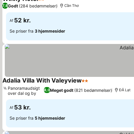
2 Stjerner
Godt
(284 bedømmelser)
7,8
Cần Thơ
52 kr.
Af
Se priser fra
3 hjemmesider
Adalia Villa With Valeyview
2 Stjerner
Panoramaudsigt
Meget godt
(821 bedømmelser)
8,0
ĐĂ Lạt
over dal og by
53 kr.
Af
Se priser fra
5 hjemmesider