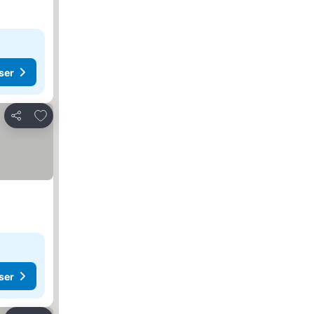
ser
Føj til favoritter
Del
ser