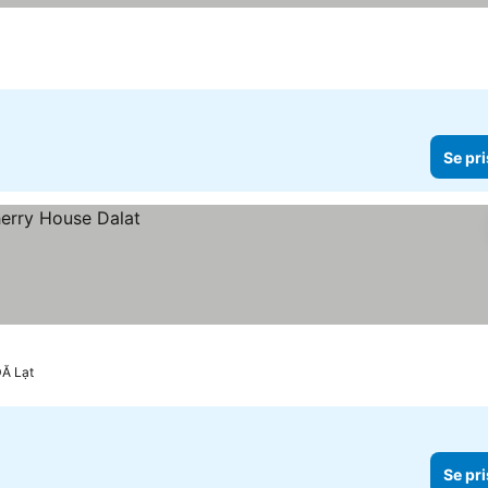
Se pri
Ă Lạt
Se pri