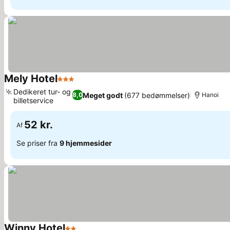
Mely Hotel
3 Stjerner
Dedikeret tur- og
Meget godt
(677 bedømmelser)
8,0
Hanoi
billetservice
52 kr.
Af
Se priser fra
9 hjemmesider
Winny Hotel