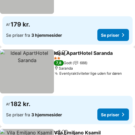
179 kr.
Af
Se priser fra
3 hjemmesider
Se priser
Ideal ApartHotel Saranda
Del
Føj til favoritter
2 Stjerner
7,8
Godt
688
Saranda
Eventyraktiviteter lige uden for døren
182 kr.
Af
Se priser fra
3 hjemmesider
Se priser
Vila Emiljano Ksamil