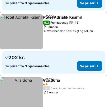
Se priser fra
3 hjemmesider
Se priser
Hotel Adriatik Ksamil
Del
Føj til favoritter
9,3
Fremragende
451
Saranda
Værelser med havudsigt og balkon
202 kr.
Af
Se priser fra
3 hjemmesider
Se priser
Vila Sofia
Del
Føj til favoritter
2 Stjerner
/
Der er ingen bedømmelse
Saranda