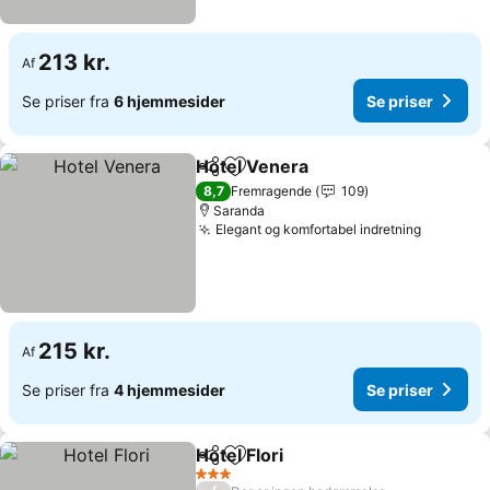
213 kr.
Af
Se priser fra
6 hjemmesider
Se priser
Hotel Venera
Del
Føj til favoritter
8,7
Fremragende
109
Saranda
Elegant og komfortabel indretning
215 kr.
Af
Se priser fra
4 hjemmesider
Se priser
Hotel Flori
Del
Føj til favoritter
3 Stjerner