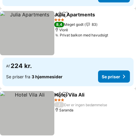
Julia Apartments
Del
Føj til favoritter
3 Stjerner
8,4
Meget godt
83
Vlorë
Privat balkon med havudsigt
224 kr.
Af
Se priser fra
3 hjemmesider
Se priser
Hotel Vila Ali
Del
Føj til favoritter
3 Stjerner
/
Der er ingen bedømmelse
Saranda