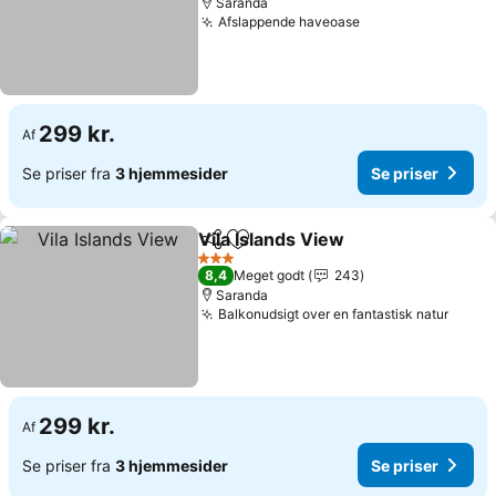
Saranda
Afslappende haveoase
299 kr.
Af
Se priser fra
3 hjemmesider
Se priser
Vila Islands View
Del
Føj til favoritter
3 Stjerner
8,4
Meget godt
243
Saranda
Balkonudsigt over en fantastisk natur
299 kr.
Af
Se priser fra
3 hjemmesider
Se priser