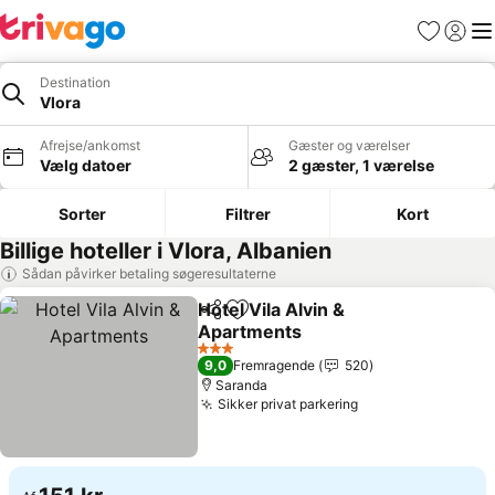
Favoritter
Log ind
Me
Destination
Vlora
Afrejse/ankomst
Gæster og værelser
Vælg datoer
2 gæster, 1 værelse
Sorter
Filtrer
Kort
Billige hoteller i Vlora, Albanien
Sådan påvirker betaling søgeresultaterne
Hotel Vila Alvin &
Del
Føj til favoritter
Apartments
3 Stjerner
9,0
Fremragende
520
Saranda
Sikker privat parkering