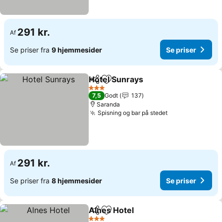
291 kr.
Af
Se priser fra
9 hjemmesider
Se priser
Hotel Sunrays
Del
Føj til favoritter
3 Stjerner
7,5
Godt
137
Saranda
Spisning og bar på stedet
291 kr.
Af
Se priser fra
8 hjemmesider
Se priser
Alnes Hotel
Del
Føj til favoritter