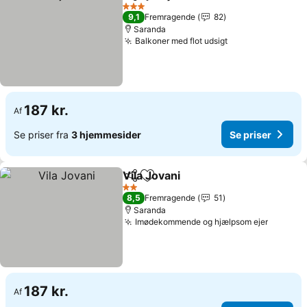
Del
Føj til favoritter
3 Stjerner
9,1
Fremragende
82
Saranda
Balkoner med flot udsigt
187 kr.
Af
Se priser fra
3 hjemmesider
Se priser
Vila Jovani
Del
Føj til favoritter
2 Stjerner
8,5
Fremragende
51
Saranda
Imødekommende og hjælpsom ejer
187 kr.
Af