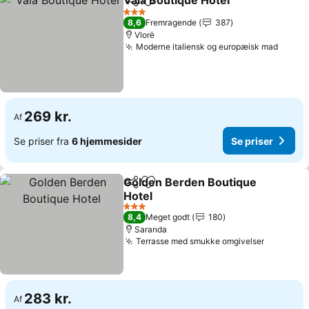
Vala Boutique Hotel
Del
Føj til favoritter
3 Stjerner
8,6
Fremragende
387
Vlorë
Moderne italiensk og europæisk mad
269 kr.
Af
Se priser fra
6 hjemmesider
Se priser
Golden Berden Boutique
Del
Føj til favoritter
Hotel
3 Stjerner
8,4
Meget godt
180
Saranda
Terrasse med smukke omgivelser
283 kr.
Af