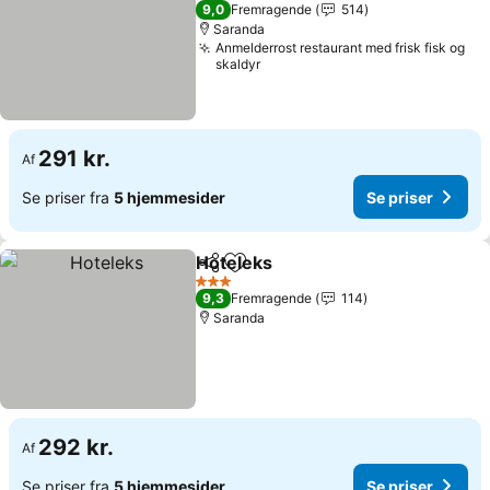
3 Stjerner
9,0
Fremragende
514
Saranda
Anmelderrost restaurant med frisk fisk og
skaldyr
291 kr.
Af
Se priser fra
5 hjemmesider
Se priser
Hoteleks
Del
Føj til favoritter
3 Stjerner
9,3
Fremragende
114
Saranda
292 kr.
Af
Se priser fra
5 hjemmesider
Se priser