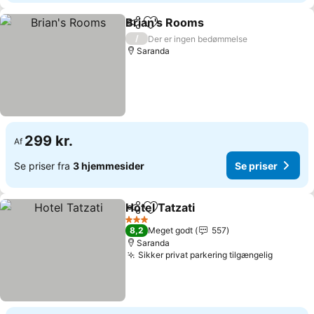
Brian's Rooms
Del
Føj til favoritter
/
Der er ingen bedømmelse
Saranda
299 kr.
Af
Se priser fra
3 hjemmesider
Se priser
Hotel Tatzati
Del
Føj til favoritter
3 Stjerner
8,2
Meget godt
557
Saranda
Sikker privat parkering tilgængelig