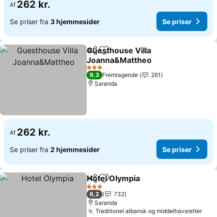
262 kr.
Af
Se priser fra
3 hjemmesider
Se priser
Guesthouse Villa
Del
Føj til favoritter
Joanna&Mattheo
3 Stjerner
9,3
Fremragende
261
Saranda
262 kr.
Af
Se priser fra
2 hjemmesider
Se priser
Hotel Olympia
Del
Føj til favoritter
3 Stjerner
6,2
732
Saranda
Traditionel albansk og middelhavsretter