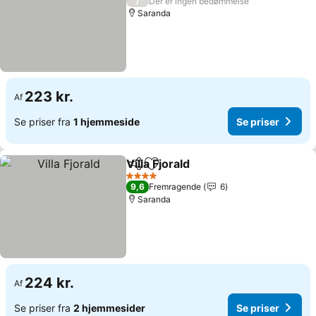
/
Der er ingen bedømmelse
Saranda
223 kr.
Af
Se priser fra
1 hjemmeside
Se priser
Villa Fjorald
Del
Føj til favoritter
4 Stjerner
9,6
Fremragende
6
Saranda
224 kr.
Af
Se priser fra
2 hjemmesider
Se priser