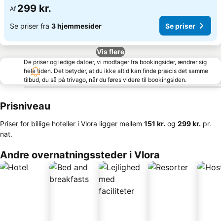
299 kr.
Af
Se priser fra
3 hjemmesider
Se priser
Vis flere
De priser og ledige datoer, vi modtager fra bookingsider, ændrer sig
hele tiden. Det betyder, at du ikke altid kan finde præcis det samme
tilbud, du så på trivago, når du føres videre til bookingsiden.
Prisniveau
Priser for billige hoteller i Vlora ligger mellem
‎151 kr.
og
‎299 kr.
pr.
nat.
Andre overnatningssteder i Vlora