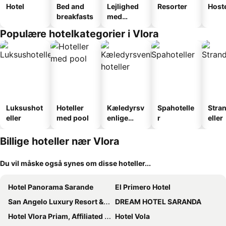
Hotel
Bed and
Lejlighed
Resorter
Host
breakfasts
med
faciliteter
Populære hotelkategorier i Vlora
Luksushot
Hoteller
Kæledyrsv
Spahotelle
Stra
eller
med pool
enlige
r
eller
hoteller
Billige hoteller nær Vlora
Du vil måske også synes om disse hoteller...
Hotel Panorama Sarande
El Primero Hotel
San Angelo Luxury Resort & Spa - Adults Only
DREAM HOTEL SARANDA
Hotel Vlora Priam, Affiliated by Meliá
Hotel Vola