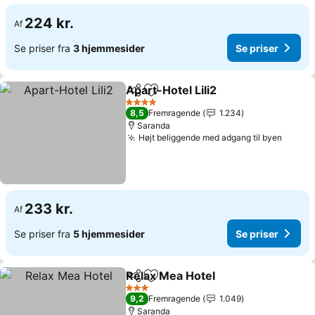
224 kr.
Af
Se priser fra
3 hjemmesider
Se priser
Apart-Hotel Lili2
Del
Føj til favoritter
4 Stjerner
8,5
Fremragende
1.234
Saranda
Højt beliggende med adgang til byen
233 kr.
Af
Se priser fra
5 hjemmesider
Se priser
Relax Mea Hotel
Del
Føj til favoritter
3 Stjerner
9,2
Fremragende
1.049
Saranda