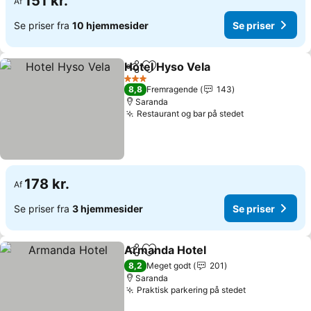
151 kr.
Af
Se priser fra
10 hjemmesider
Se priser
Hotel Hyso Vela
Del
Føj til favoritter
3 Stjerner
8,8
Fremragende
143
Saranda
Restaurant og bar på stedet
178 kr.
Af
Se priser fra
3 hjemmesider
Se priser
Armanda Hotel
Del
Føj til favoritter
8,2
Meget godt
201
Saranda
Praktisk parkering på stedet