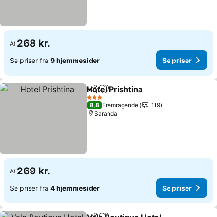
268 kr.
Af
Se priser fra
9 hjemmesider
Se priser
Hotel Prishtina
Del
Føj til favoritter
3 Stjerner
8,8
Fremragende
119
Saranda
269 kr.
Af
Se priser fra
4 hjemmesider
Se priser