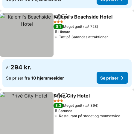
Kalemi's Beachside Hotel
Del
Føj til favoritter
3 Stjerner
8,1
Meget godt
723
Himara
Tæt på Sarandas attraktioner
294 kr.
Af
Se priser fra
10 hjemmesider
Se priser
Privé City Hotel
Del
Føj til favoritter
3 Stjerner
8,3
Meget godt
394
Saranda
Restaurant på stedet og roomservice