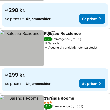
298 kr.
Af
Se priser fra
4 hjemmesider
Se priser
Koloseo Rezidence
Del
Føj til favoritter
8,8
Fremragende
69
Saranda
Adgang til vandaktiviteter på stedet
299 kr.
Af
Se priser fra
3 hjemmesider
Se priser
Saranda Rooms
Del
Føj til favoritter
3 Stjerner
8,5
Fremragende
353