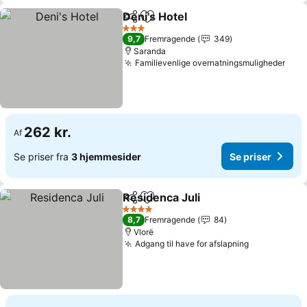
Deni's Hotel
Del
Føj til favoritter
3 Stjerner
9,7
Fremragende
349
Saranda
Familievenlige overnatningsmuligheder
262 kr.
Af
Se priser fra
3 hjemmesider
Se priser
Residenca Juli
Del
Føj til favoritter
4 Stjerner
8,7
Fremragende
84
Vlorë
Adgang til have for afslapning