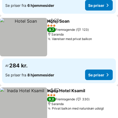
Se priser fra
6 hjemmesider
Se priser
Hotel Soan
Del
Føj til favoritter
3 Stjerner
8,7
Fremragende
123
Saranda
Værelser med privat balkon
284 kr.
Af
Se priser fra
8 hjemmesider
Se priser
Inada Hotel Ksamil
Del
Føj til favoritter
3 Stjerner
9,2
Fremragende
330
Saranda
Privat balkon med naturskøn udsigt