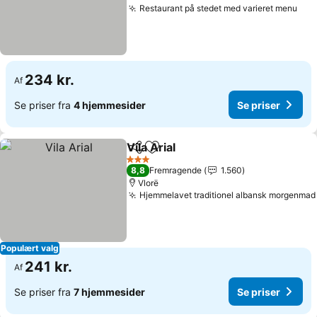
Restaurant på stedet med varieret menu
234 kr.
Af
Se priser fra
4 hjemmesider
Se priser
Vila Arial
Del
Føj til favoritter
3 Stjerner
8,8
Fremragende
1.560
Vlorë
Hjemmelavet traditionel albansk morgenmad
Populært valg
241 kr.
Af
Se priser fra
7 hjemmesider
Se priser