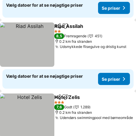
Vælg datoer for at se nøjagtige priser
Se priser
Riad Assilah
Del
Føj til favoritter
2 Stjerner
8,5
Fremragende
451
0.2 km fra stranden
Udsmykkede flisegulve og dristig kunst
Vælg datoer for at se nøjagtige priser
Se priser
Hotel Zelis
Del
Føj til favoritter
3 Stjerner
7,6
Godt
1.289
0.2 km fra stranden
Udendørs swimmingpool med børneområde