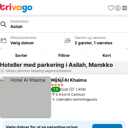
Favoritter
Log ind
Me
Destination
Asilah
Afrejse/ankomst
Gæster og værelser
Vælg datoer
2 gæster, 1 værelse
Sorter
Filtrer
Kort
Hoteller med parkering i Asilah, Marokko
Sådan påvirker betaling søgeresultaterne
Hotel Al Khaima
Del
Føj til favoritter
4 Stjerner
7,5
Godt
1.408
0.9 km til Centrum
Udendørs swimmingpools
Vælg datoer for at se nøjagtige priser