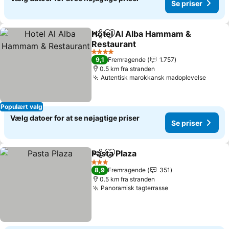
Se priser
Hotel Al Alba Hammam &
Del
Føj til favoritter
Restaurant
4 Stjerner
9,1
Fremragende
1.757
0.5 km fra stranden
Autentisk marokkansk madoplevelse
Populært valg
Vælg datoer for at se nøjagtige priser
Se priser
Pasta Plaza
Del
Føj til favoritter
3 Stjerner
8,9
Fremragende
351
0.5 km fra stranden
Panoramisk tagterrasse