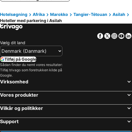
Hotelsøgning
Afrika
Marokko
Tangier-Tétouan
Asilah
Hoteller med parkering i Asilah
Facebook
Twitter
Insta
Yo
Vælg dit land
Tilføj på Google
Sådan finder du nemt vores resultater:
Tilføj trivago som foretrukken kilde på
Google.
Virksomhed
Vores produkter
Vilkår og politikker
Support