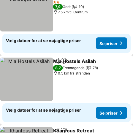
2 Stjerner
7,9
Godt
10
7.5 km til Centrum
Vælg datoer for at se nøjagtige priser
Se priser
Mia Hostels Asilah
Del
Føj til favoritter
8,7
Fremragende
78
0.5 km fra stranden
Vælg datoer for at se nøjagtige priser
Se priser
Khanfous Retreat