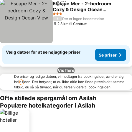
Escape Mer - 2-bedroom
Del
Føj til favoritter
Cozy & Design Ocean
View
3 Stjerner
/
Der er ingen bedømmelse
2.8 km til Centrum
Vælg datoer for at se nøjagtige priser
Se priser
Vis flere
De priser og ledige datoer, vi modtager fra bookingsider, ændrer sig
hele tiden. Det betyder, at du ikke altid kan finde præcis det samme
tilbud, du så på trivago, når du føres videre til bookingsiden.
Ofte stillede spørgsmål om Asilah
Populære hotelkategorier i Asilah