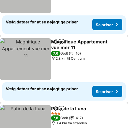
Vælg datoer for at se nøjagtige priser
Se priser
Magnifique Appartement
Del
Føj til favoritter
vue mer 11
7,6
Godt
10
2.8 km til Centrum
Vælg datoer for at se nøjagtige priser
Se priser
Patio de la Luna
Del
Føj til favoritter
3 Stjerner
7,8
Godt
417
0.4 km fra stranden