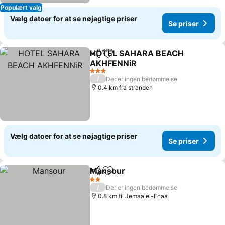
Populært valg
Vælg datoer for at se nøjagtige priser
Se priser
HOTEL SAHARA BEACH
Del
Føj til favoritter
AKHFENNiR
3 Stjerner
/
Der er ingen bedømmelse
0.4 km fra stranden
Vælg datoer for at se nøjagtige priser
Se priser
Mansour
Del
Føj til favoritter
2 Stjerner
/
Der er ingen bedømmelse
0.8 km til Jemaa el-Fnaa