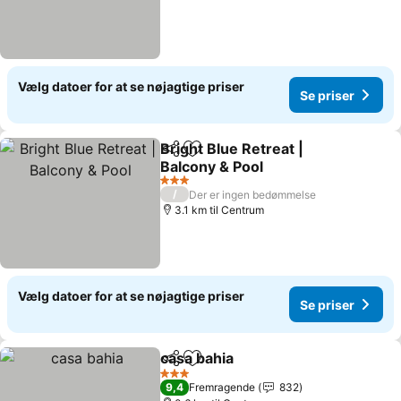
Vælg datoer for at se nøjagtige priser
Se priser
Bright Blue Retreat |
Del
Føj til favoritter
Balcony & Pool
3 Stjerner
/
Der er ingen bedømmelse
3.1 km til Centrum
Vælg datoer for at se nøjagtige priser
Se priser
casa bahia
Del
Føj til favoritter
3 Stjerner
9,4
Fremragende
832