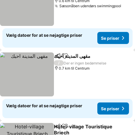
0.6 km til Centrum
Sæsonåben udendørs swimmingpool
Vælg datoer for at se nøjagtige priser
Se priser
مقهى المدينة احبك
Del
Føj til favoritter
/
Der er ingen bedømmelse
0.7 km til Centrum
Vælg datoer for at se nøjagtige priser
Se priser
Hotel-village Touristique
Del
Føj til favoritter
Briech