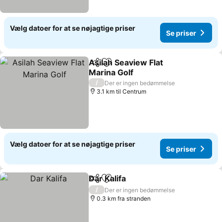
Vælg datoer for at se nøjagtige priser
Se priser
Asilah Seaview Flat
Del
Føj til favoritter
Marina Golf
/
Der er ingen bedømmelse
3.1 km til Centrum
Vælg datoer for at se nøjagtige priser
Se priser
Dar Kalifa
Del
Føj til favoritter
/
Der er ingen bedømmelse
0.3 km fra stranden