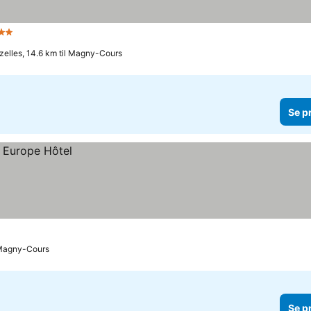
2 Stjerner
elles, 14.6 km til Magny-Cours
Se p
 Magny-Cours
Se p