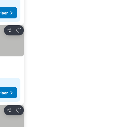
riser
Føj til favoritter
Del
riser
Føj til favoritter
Del