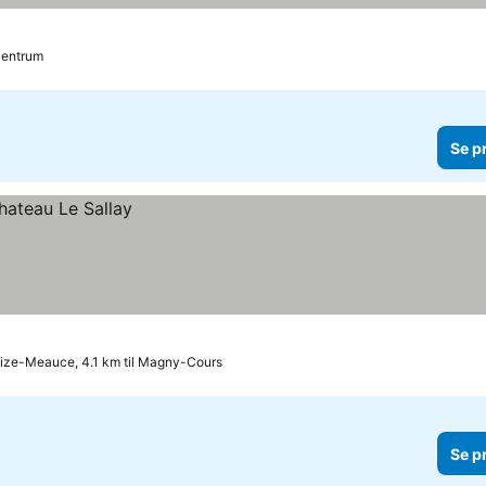
 Centrum
Se p
ize-Meauce, 4.1 km til Magny-Cours
Se p