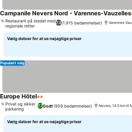
Campanile Nevers Nord - Varennes-Vauzelles
Restaurant på stedet med
(1.915 bedømmelser)
7,2
Varennes-Vauz
regionale retter
Vælg datoer for at se nøjagtige priser
Populært valg
Europe Hôtel
2 Stjerner
Privat og sikker
Godt
(959 bedømmelser)
7,7
Nevers, 14.5 km til
parkering
Vælg datoer for at se nøjagtige priser