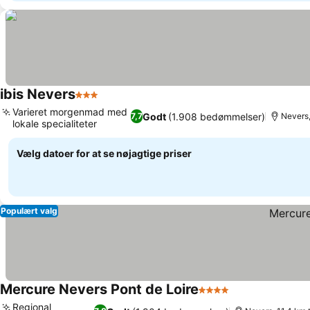
ibis Nevers
3 Stjerner
Varieret morgenmad med
Godt
(1.908 bedømmelser)
7,7
Nevers,
lokale specialiteter
Vælg datoer for at se nøjagtige priser
Populært valg
Mercure Nevers Pont de Loire
4 Stjerner
Regional