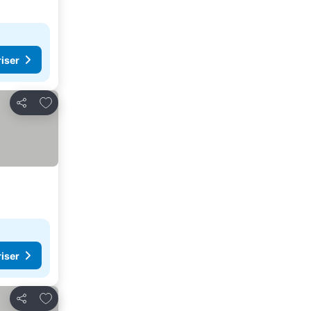
riser
Føj til favoritter
Del
riser
Føj til favoritter
Del