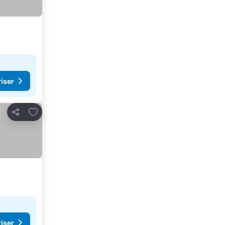
riser
Føj til favoritter
Del
riser