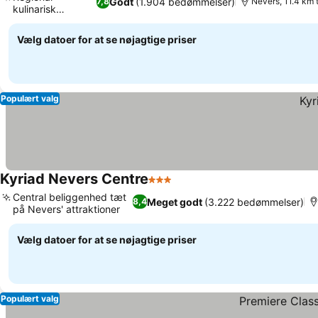
Godt
(1.904 bedømmelser)
7,8
Nevers, 11.4 km 
kulinarisk
oplevelse
Vælg datoer for at se nøjagtige priser
Populært valg
Kyriad Nevers Centre
3 Stjerner
Central beliggenhed tæt
Meget godt
(3.222 bedømmelser)
8,4
på Nevers' attraktioner
Vælg datoer for at se nøjagtige priser
Populært valg