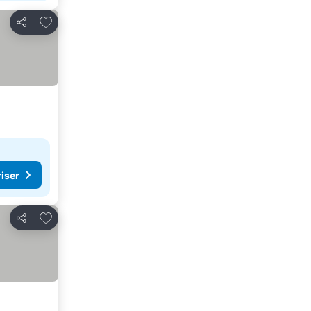
Føj til favoritter
Del
riser
Føj til favoritter
Del