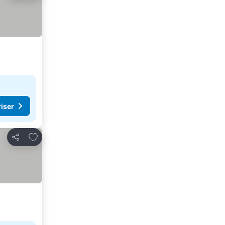
riser
Føj til favoritter
Del