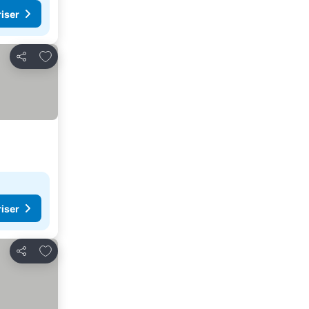
riser
Føj til favoritter
Del
riser
Føj til favoritter
Del