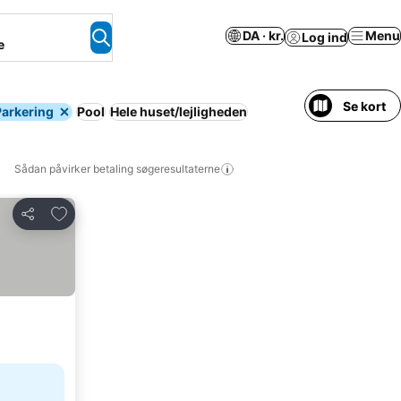
DA · kr.
Menu
Log ind
e
Se kort
Parkering
Pool
Hele huset/lejligheden
Sådan påvirker betaling søgeresultaterne
Føj til favoritter
Del