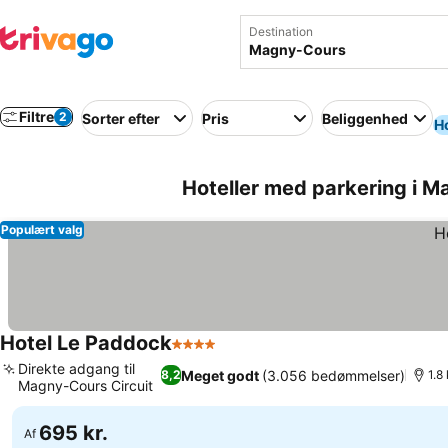
Destination
Filtre
2
Sorter efter
Pris
Beliggenhed
Ho
Hoteller med parkering i M
Populært valg
Hotel Le Paddock
4 Stjerner
Direkte adgang til
Meget godt
(3.056 bedømmelser)
8,2
1.8
Magny-Cours Circuit
695 kr.
Af