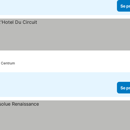
Se p
l Centrum
Se p