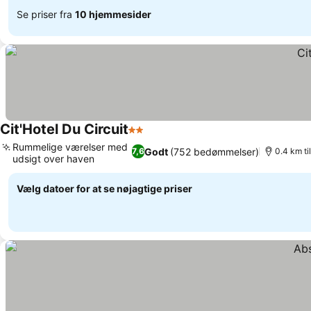
Se priser fra
10 hjemmesider
Cit'Hotel Du Circuit
2 Stjerner
Rummelige værelser med
Godt
(752 bedømmelser)
7,6
0.4 km ti
udsigt over haven
Vælg datoer for at se nøjagtige priser