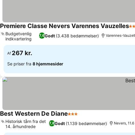
Premiere Classe Nevers Varennes Vauzelles
2 
Budgetvenlig
Godt
(3.438 bedømmelser)
7,6
Varennes-Vauzell
indkvartering
267 kr.
Af
Se priser fra
8 hjemmesider
Best Western De Diane
3 Stjerner
Historisk tårn fra det
Godt
(1.139 bedømmelser)
7,8
Nevers, 11.
14. århundrede