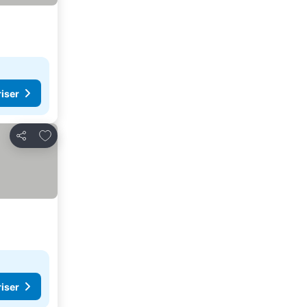
riser
Føj til favoritter
Del
riser