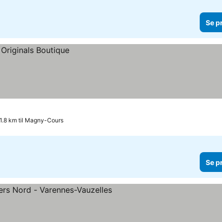
Se p
1.8 km til Magny-Cours
Se p