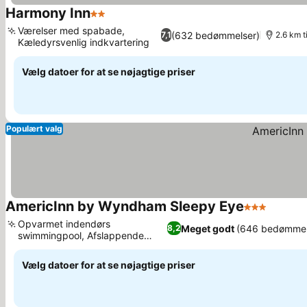
Harmony Inn
2 Stjerner
Værelser med spabade,
(632 bedømmelser)
7,1
2.6 km t
Kæledyrsvenlig indkvartering
Vælg datoer for at se nøjagtige priser
Populært valg
AmericInn by Wyndham Sleepy Eye
3 Stjerner
Opvarmet indendørs
Meget godt
(646 bedømmel
8,2
swimmingpool, Afslappende
spabad og sauna
Vælg datoer for at se nøjagtige priser