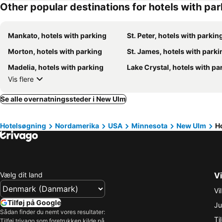
Other popular destinations for hotels with pa
Mankato, hotels with parking
St. Peter, hotels with parkin
Morton, hotels with parking
St. James, hotels with parki
Madelia, hotels with parking
Lake Crystal, hotels with pa
Vis flere
Se alle overnatningssteder i New Ulm
Hotelsøgning
Nordamerika
USA
Minnesota
New Ulm
H
Vælg dit land
Vi
Vi
Tilføj på Google
Ju
Sådan finder du nemt vores resultater:
Ti
Tilføj trivago som foretrukken kilde på