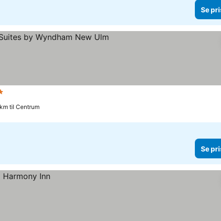
Se pri
Stjerner
 km til Centrum
Se pri