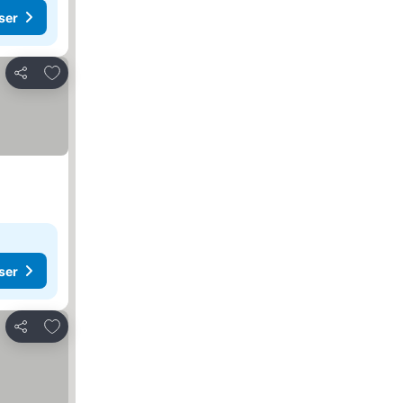
ser
Føj til favoritter
Del
ser
Føj til favoritter
Del