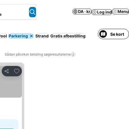
DA · kr.
Menu
Log ind
e
Se kort
Pool
Parkering
Strand
Gratis afbestilling
Sådan påvirker betaling søgeresultaterne
Føj til favoritter
Del