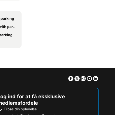
h parking
h parking
 parking
Facebook
Twitter
Instagram
Youtube
Linkedin
og ind for at få eksklusive
medlemsfordele
Tilpas din oplevelse