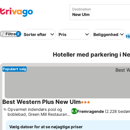
Destination
Filtre
2
Sorter efter
Pris
Beliggenhed
Ho
Hoteller med parkering i 
Populært valg
Best Western Plus New Ulm
3 Stjerner
Opvarmet indendørs pool og
Fremragende
(2.228 bedø
8,5
boblebad, Green Mill Restaurant
på stedet
Vælg datoer for at se nøjagtige priser