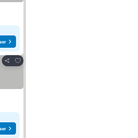
ser
Føj til favoritter
Del
ser