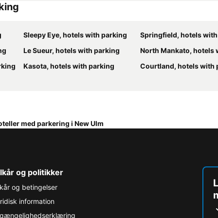
rking
g
Sleepy Eye, hotels with parking
Springfield, hotels wit
ng
Le Sueur, hotels with parking
North Mankato, hotels wit
rking
Kasota, hotels with parking
Courtland, hotels with
oteller med parkering i New Ulm
lkår og politikker
L
lkår og betingelser
ridisk information
lgængelighedserklæring