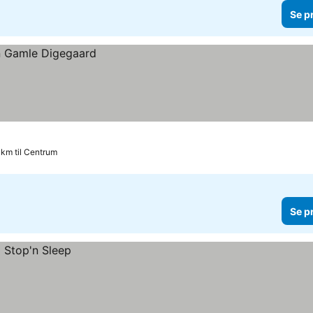
Se p
1 km til Centrum
Se p