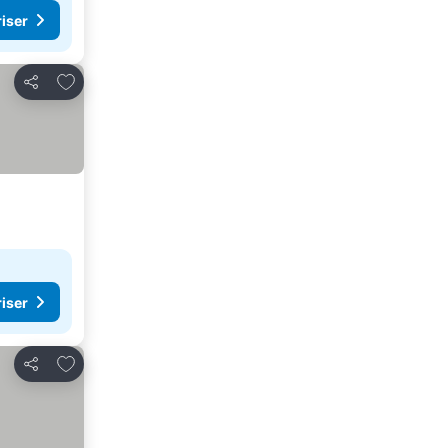
riser
Føj til favoritter
Del
riser
Føj til favoritter
Del