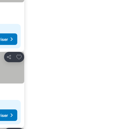
riser
Føj til favoritter
Del
riser