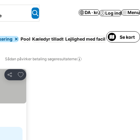
DA · kr.
Menu
Log ind
e
Se kort
kering
Pool
Kæledyr tilladt
Lejlighed med faciliteter
Aircondit
Sådan påvirker betaling søgeresultaterne
Føj til favoritter
Del