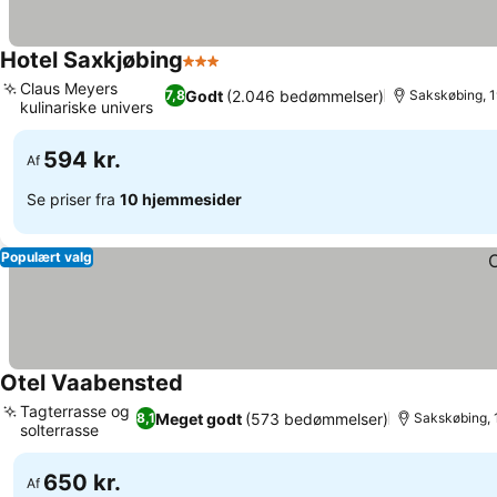
Hotel Saxkjøbing
3 Stjerner
Claus Meyers
Godt
(2.046 bedømmelser)
7,8
Sakskøbing, 1
kulinariske univers
594 kr.
Af
Se priser fra
10 hjemmesider
Populært valg
Otel Vaabensted
Tagterrasse og
Meget godt
(573 bedømmelser)
8,1
Sakskøbing, 
solterrasse
650 kr.
Af