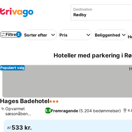
Destination
Filtre
2
Sorter efter
Pris
Beliggenhed
Ho
Hoteller med parkering i 
Populært valg
Hages Badehotel
3 Stjerner
Opvarmet
Fremragende
(5.204 bedømmelser)
8,9
4.
sæsonåben
udendørs pool
533 kr.
Af