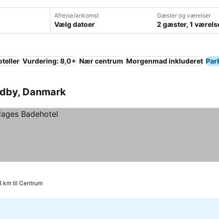
Afrejse/ankomst
Gæster og værelser
Vælg datoer
2 gæster, 1 værels
teller
Vurdering: 8,0+
Nær centrum
Morgenmad inkluderet
Par
Rødby, Danmark
8 km til Centrum