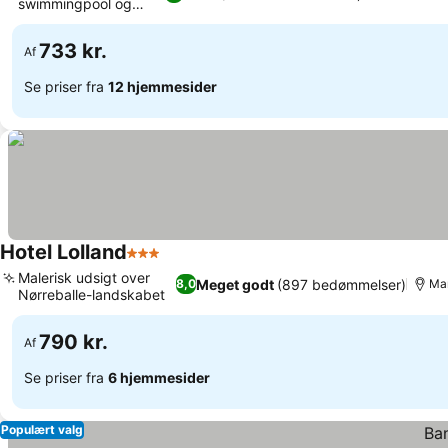
swimmingpool og
wellness
733 kr.
Af
Se priser fra
12 hjemmesider
Hotel Lolland
3 Stjerner
Malerisk udsigt over
Meget godt
(897 bedømmelser)
8,0
Mar
Nørreballe-landskabet
790 kr.
Af
Se priser fra
6 hjemmesider
Populært valg