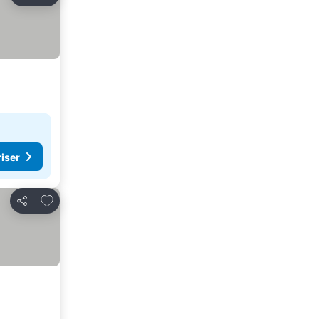
Del
riser
Føj til favoritter
Del