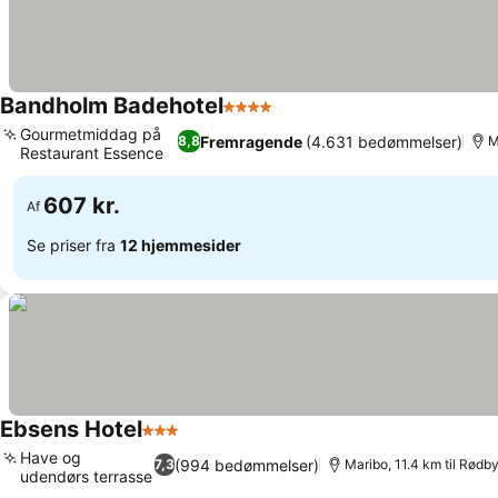
Bandholm Badehotel
4 Stjerner
Gourmetmiddag på
Fremragende
(4.631 bedømmelser)
8,8
M
Restaurant Essence
607 kr.
Af
Se priser fra
12 hjemmesider
Ebsens Hotel
3 Stjerner
Have og
(994 bedømmelser)
7,3
Maribo, 11.4 km til Rødb
udendørs terrasse