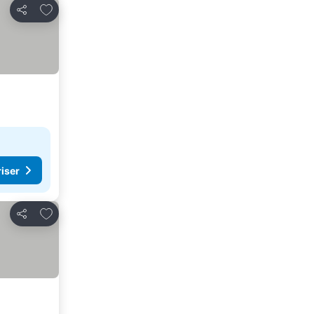
Føj til favoritter
Del
riser
Føj til favoritter
Del