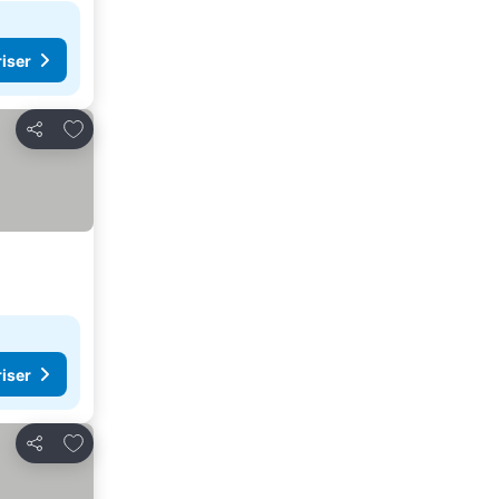
riser
Føj til favoritter
Del
riser
Føj til favoritter
Del