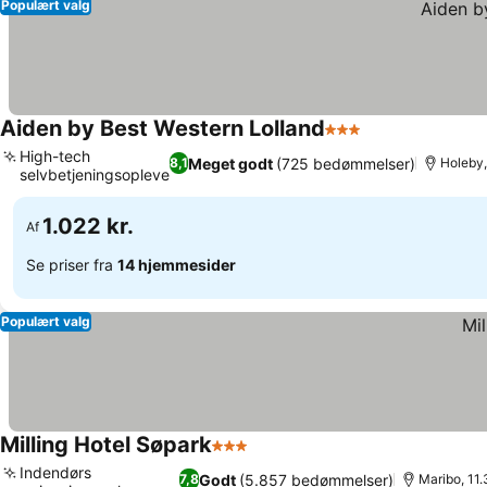
Populært valg
Aiden by Best Western Lolland
3 Stjerner
High-tech
Meget godt
(725 bedømmelser)
8,1
Holeby,
selvbetjeningsoplevelse
1.022 kr.
Af
Se priser fra
14 hjemmesider
Populært valg
Milling Hotel Søpark
3 Stjerner
Indendørs
Godt
(5.857 bedømmelser)
7,8
Maribo, 11.