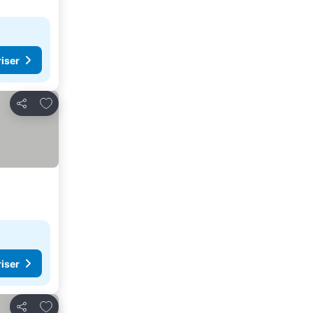
riser
Føj til favoritter
Del
riser
Føj til favoritter