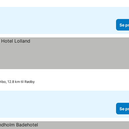
Se p
ibo, 12.8 km til Rødby
Se p