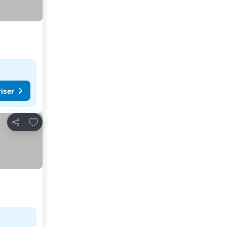
riser
Føj til favoritter
Del