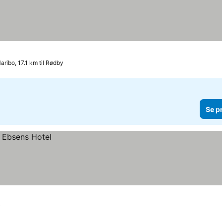
aribo, 17.1 km til Rødby
Se p
y