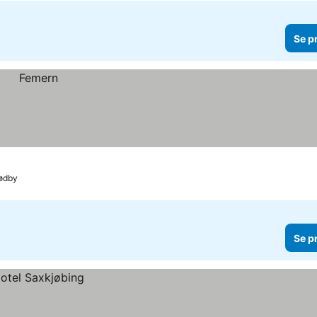
Se p
Rødby
Se p