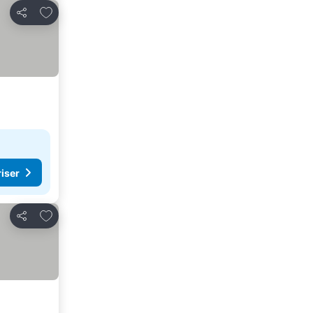
Føj til favoritter
Del
riser
Føj til favoritter
Del