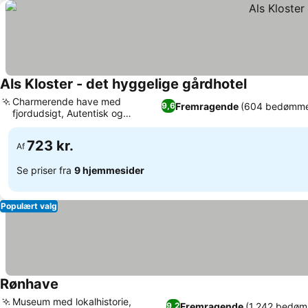
Als Kloster - det hyggelige gårdhotel
Charmerende have med
Fremragende
(604 bedømme
9,6
fjordudsigt, Autentisk og
hjemmelavet mad
723 kr.
Af
Se priser fra
9 hjemmesider
Populært valg
Rønhave
Museum med lokalhistorie,
Fremragende
(1.242 bedøm
9,2