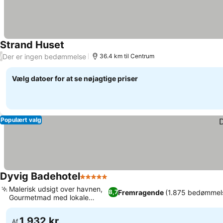
Strand Huset
Der er ingen bedømmelse
/
36.4 km til Centrum
Vælg datoer for at se nøjagtige priser
Populært valg
Dyvig Badehotel
5 Stjerner
Malerisk udsigt over havnen,
Fremragende
(1.875 bedømmel
8,7
Gourmetmad med lokale
råvarer
1.932 kr.
Af