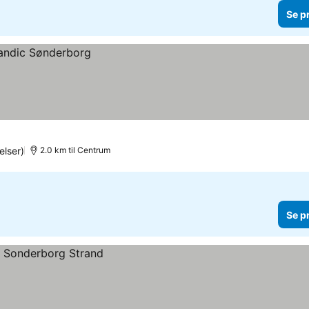
Se p
lser)
2.0 km til Centrum
Se p