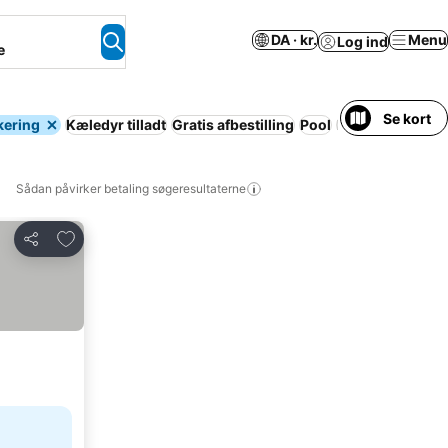
DA · kr.
Menu
Log ind
e
Se kort
kering
Kæledyr tilladt
Gratis afbestilling
Pool
Lejlighed med fa
Sådan påvirker betaling søgeresultaterne
Føj til favoritter
Del