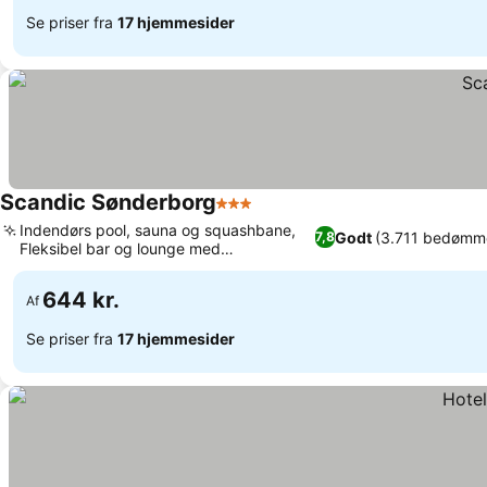
Se priser fra
17 hjemmesider
Scandic Sønderborg
3 Stjerner
Indendørs pool, sauna og squashbane,
Godt
(3.711 bedømme
7,8
Fleksibel bar og lounge med
spisemuligheder
644 kr.
Af
Se priser fra
17 hjemmesider