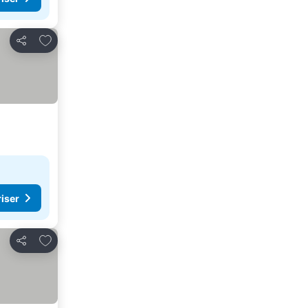
Føj til favoritter
Del
riser
Føj til favoritter
Del