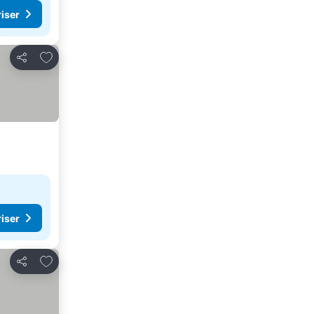
riser
Føj til favoritter
Del
riser
Føj til favoritter
Del