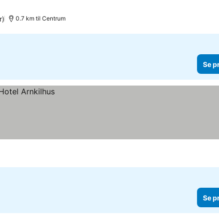
r)
0.7 km til Centrum
Se p
Se p