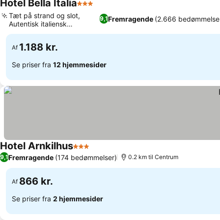
Hotel Bella Italia
3 Stjerner
Tæt på strand og slot,
Fremragende
(2.666 bedømmelse
9,1
Autentisk italiensk
madoplevelse
1.188 kr.
Af
Se priser fra
12 hjemmesider
Hotel Arnkilhus
3 Stjerner
Fremragende
(174 bedømmelser)
9,1
0.2 km til Centrum
866 kr.
Af
Se priser fra
2 hjemmesider