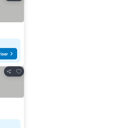
riser
Føj til favoritter
Del