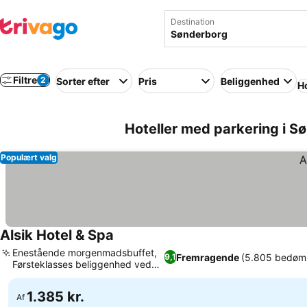
Destination
Filtre
2
Sorter efter
Pris
Beliggenhed
Ho
Hoteller med parkering i 
Populært valg
Alsik Hotel & Spa
Enestående morgenmadsbuffet,
Fremragende
(5.805 bedøm
9,1
Førsteklasses beliggenhed ved
vandet
1.385 kr.
Af