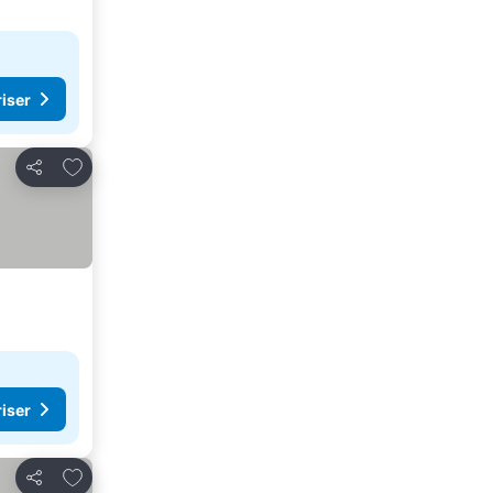
riser
Føj til favoritter
Del
riser
Føj til favoritter
Del