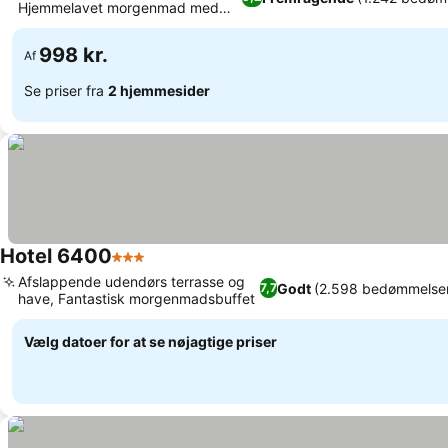
Hjemmelavet morgenmad med
lokale råvarer
998 kr.
Af
Se priser fra
2 hjemmesider
Hotel 6400
3 Stjerner
Afslappende udendørs terrasse og
Godt
(2.598 bedømmelse
7,7
have, Fantastisk morgenmadsbuffet
Vælg datoer for at se nøjagtige priser