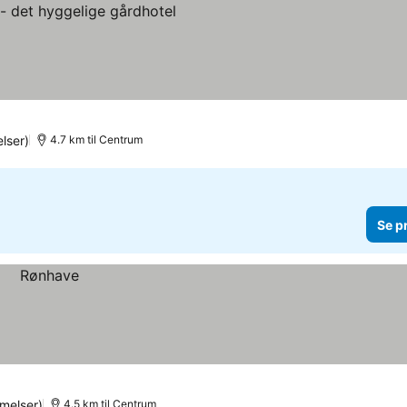
lser)
4.7 km til Centrum
Se p
melser)
4.5 km til Centrum