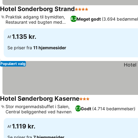
Hotel Sonderborg Strand
4 Stjerner
Praktisk adgang til bymidten,
Meget godt
(3.694 bedømmel
8,2
Restaurant ved bugten med
udsigt
1.135 kr.
Af
Se priser fra
11 hjemmesider
Populært valg
Hotel Sønderborg Kaserne
3 Stjerner
Stor morgenmadsbuffet i Salen,
Godt
(4.714 bedømmelser)
7,7
Central beliggenhed ved havnen
1.119 kr.
Af
Se priser fra
7 hjemmesider