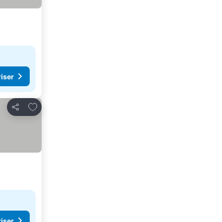
riser
Føj til favoritter
Del
riser