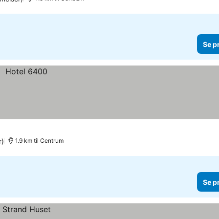
Se p
r)
1.9 km til Centrum
Se p