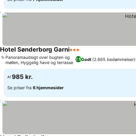
Hotel Sønderborg Garni
3 Stjerner
Panoramaudsigt over bugten og
Godt
(2.665 bedømmelser)
7,5
møllen, Hyggelig have og terrasse
985 kr.
Af
Se priser fra
6 hjemmesider