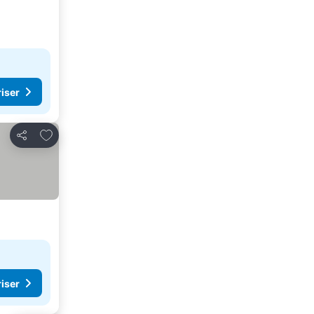
riser
Føj til favoritter
Del
riser