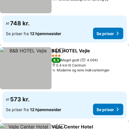
Se priser
748 kr.
Af
Se priser fra
12 hjemmesider
Se priser
B&B HOTEL Vejle
Del
Føj til favoritter
Se priser
3 Stjerner
8,3
Meget godt
4.064
0.4 km til Centrum
Moderne og rene indkvarteringer
Se priser
573 kr.
Af
Se priser fra
12 hjemmesider
Se priser
Vejle Center Hotel