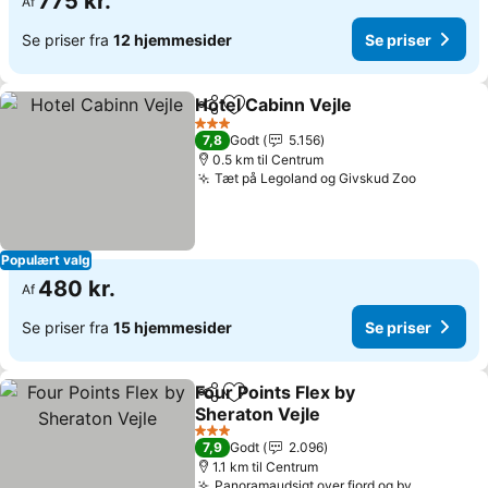
775 kr.
Af
Se priser fra
12 hjemmesider
Se priser
Hotel Cabinn Vejle
Del
Føj til favoritter
Se prise
3 Stjerner
7,8
Godt
5.156
0.5 km til Centrum
Tæt på Legoland og Givskud Zoo
Se prise
Populært valg
480 kr.
Af
Se priser fra
15 hjemmesider
Se priser
Four Points Flex by
Del
Føj til favoritter
Sheraton Vejle
Se priser
3 Stjerner
7,9
Godt
2.096
1.1 km til Centrum
Panoramaudsigt over fjord og by