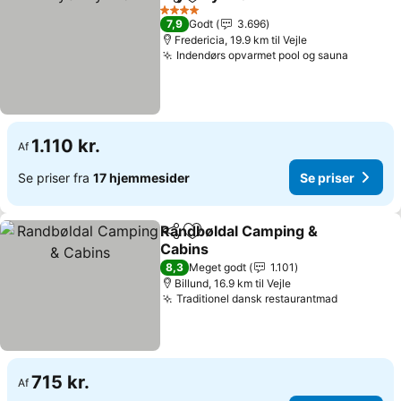
Del
Føj til favoritter
Se priser
4 Stjerner
7,9
Godt
3.696
Fredericia, 19.9 km til Vejle
Indendørs opvarmet pool og sauna
Se prise
1.110 kr.
Af
Se priser fra
17 hjemmesider
Se priser
Randbøldal Camping &
Del
Føj til favoritter
Cabins
Se priser
8,3
Meget godt
1.101
Billund, 16.9 km til Vejle
Traditionel dansk restaurantmad
Se priser
715 kr.
Af