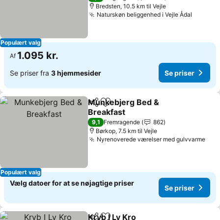
Bredsten, 10.5 km til Vejle
Naturskøn beliggenhed i Vejle Ådal
Se pris
Populært valg
1.095 kr.
Af
Se priser fra
3 hjemmesider
Se priser
Munkebjerg Bed &
Del
Føj til favoritter
Breakfast
Se priser
9,1
Fremragende
862
Børkop, 7.5 km til Vejle
Nyrenoverede værelser med gulvvarme
Se p
Populært valg
Vælg datoer for at se nøjagtige priser
Se priser
Kryb I Ly Kro