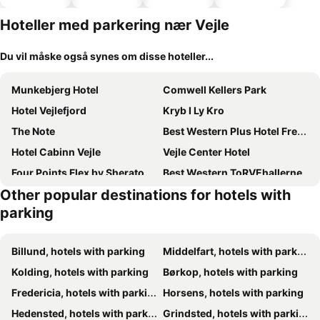
hoteller
Hoteller med parkering nær Vejle
Du vil måske også synes om disse hoteller...
Munkebjerg Hotel
Comwell Kellers Park
Hotel Vejlefjord
Kryb I Ly Kro
The Note
Best Western Plus Hotel Fredericia
Hotel Cabinn Vejle
Vejle Center Hotel
Four Points Flex by Sheraton Vejle
Best Western ToRVEhallerne
Other popular destinations for hotels with
Four Points Flex by Sheraton Horsens
B&B HOTEL Vejle
parking
Fuglsangcentret
Hotel Hedegaarden
Haraldskær Sinatur Hotel & Konference
Hotel Korning
Billund, hotels with parking
Middelfart, hotels with parking
Bredal Kro
Egtved
Kolding, hotels with parking
Børkop, hotels with parking
Go-sleep Vandel
Hos Mette
Fredericia, hotels with parking
Horsens, hotels with parking
Randbøldal Camping & Cabins
Vingsted Hotel & Konferencecenter
Hedensted, hotels with parking
Grindsted, hotels with parking
Munkebjerg Bed & Breakfast
Skovdal Kro