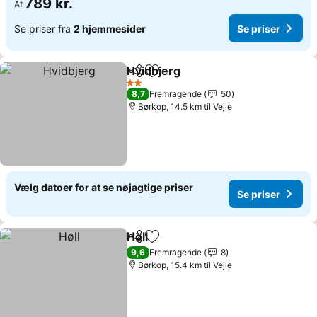
789 kr.
Af
Se priser fra
2 hjemmesider
Se priser
Hvidbjerg
Del
Føj til favoritter
Se priser
2 Stjerner
8,7
Fremragende
50
Børkop, 14.5 km til Vejle
Vælg datoer for at se nøjagtige priser
Se priser
Høll
Del
Føj til favoritter
Se priser
9,6
Fremragende
8
Børkop, 15.4 km til Vejle