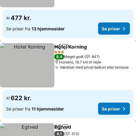
477 kr.
Af
Se priser fra
13 hjemmesider
Se priser
Hotel Korning
Del
Føj til favoritter
Se priser
3 Stjerner
8,4
Meget godt
847
Horsens, 18.7 km til Vejle
Værelser med privat balkon eller terrasse
Se 
622 kr.
Af
Se priser fra
11 hjemmesider
Se priser
Egtved
Del
Føj til favoritter
Se priser
6,1
313