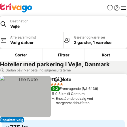
Favoritter
Log ind
Me
Destination
Vejle
Afrejse/ankomst
Gæster og værelser
Vælg datoer
2 gæster, 1 værelse
Sorter
Filtrer
Kort
Hoteller med parkering i Vejle, Danmark
Sådan påvirker betaling søgeresultaterne
The Note
Del
Føj til favoritter
Se priser
4 Stjerner
9,2
Fremragende
6.139
0.3 km til Centrum
Enestående udvalg ved
morgenmadsbuffeten
Populært valg