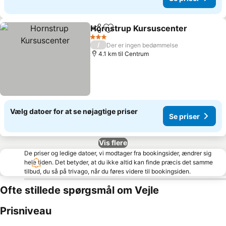
Hornstrup Kursuscenter
Del
Føj til favoritter
S
3 Stjerner
/
Der er ingen bedømmelse
4.1 km til Centrum
Vælg datoer for at se nøjagtige priser
Se priser
Vis flere
De priser og ledige datoer, vi modtager fra bookingsider, ændrer sig
hele tiden. Det betyder, at du ikke altid kan finde præcis det samme
tilbud, du så på trivago, når du føres videre til bookingsiden.
Ofte stillede spørgsmål om Vejle
Prisniveau