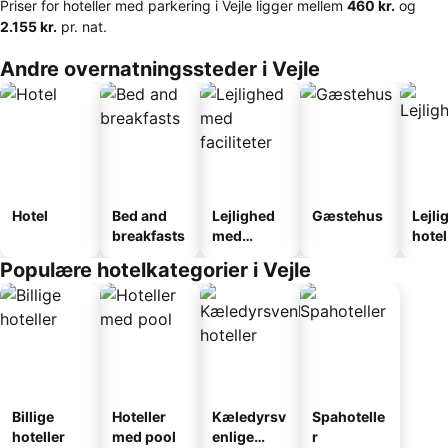
Priser for hoteller med parkering i Vejle ligger mellem
‎460 kr.
og
‎2.155 kr.
pr. nat.
Andre overnatningssteder i Vejle
Hotel
Bed and
Lejlighed
Gæstehus
Lejli
breakfasts
med
hotel
faciliteter
Populære hotelkategorier i Vejle
Billige
Hoteller
Kæledyrsv
Spahotelle
hoteller
med pool
enlige
r