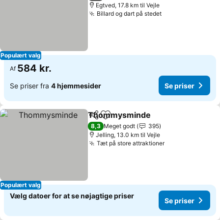
Egtved, 17.8 km til Vejle
Billard og dart på stedet
Se priser
Populært valg
584 kr.
Af
Se priser fra
4 hjemmesider
Se priser
Thommysminde
Del
Føj til favoritter
Se priser
8,3
Meget godt
395
Jelling, 13.0 km til Vejle
Tæt på store attraktioner
Se priser
Populært valg
Vælg datoer for at se nøjagtige priser
Se priser