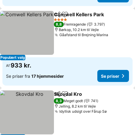
Comwell Kellers Park
Del
Føj til favoritter
Se pr
4 Stjerner
8,8
Fremragende
3.797
Børkop, 10.2 km til Vejle
Gåafstand til Brejning Marina
Se priser
Populært valg
933 kr.
Af
Se priser fra
17 hjemmesider
Se priser
Skovdal Kro
Del
Føj til favoritter
Se priser
8,3
Meget godt
741
Jelling, 8.2 km til Vejle
Idyllisk udsigt over Fårup Sø
Se priser