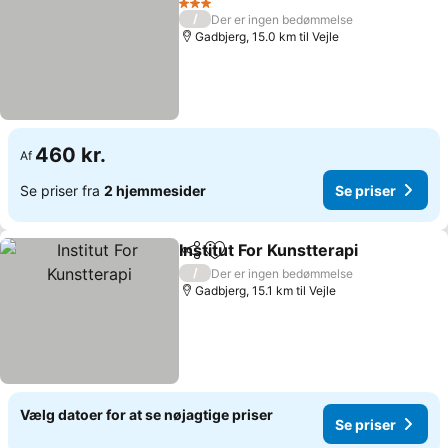
3 Stjerner
/
Der er ingen bedømmelse
Gadbjerg, 15.0 km til Vejle
460 kr.
Af
Se priser fra
2 hjemmesider
Se priser
Institut For Kunstterapi
Del
Føj til favoritter
Se 
/
Der er ingen bedømmelse
Gadbjerg, 15.1 km til Vejle
Vælg datoer for at se nøjagtige priser
Se priser