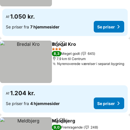
1.050 kr.
Af
Se priser fra
7 hjemmesider
Se priser
Bredal Kro
Del
Føj til favoritter
Se priser
3 Stjerner
8,3
Meget godt
645
7.9 km til Centrum
Nyrenoverede værelser i separat bygning
Se
1.204 kr.
Af
Se priser fra
4 hjemmesider
Se priser
Meldbjerg
Del
Føj til favoritter
Se priser
9,0
Fremragende
248