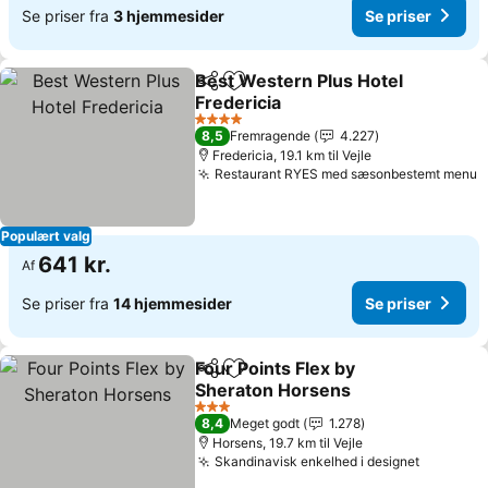
Se priser fra
3 hjemmesider
Se priser
Best Western Plus Hotel
Del
Føj til favoritter
Fredericia
Se priser
4 Stjerner
8,5
Fremragende
4.227
Fredericia, 19.1 km til Vejle
Restaurant RYES med sæsonbestemt menu
S
Populært valg
641 kr.
Af
Se priser fra
14 hjemmesider
Se priser
Four Points Flex by
Del
Føj til favoritter
Sheraton Horsens
Se priser
3 Stjerner
8,4
Meget godt
1.278
Horsens, 19.7 km til Vejle
Skandinavisk enkelhed i designet
Se prise