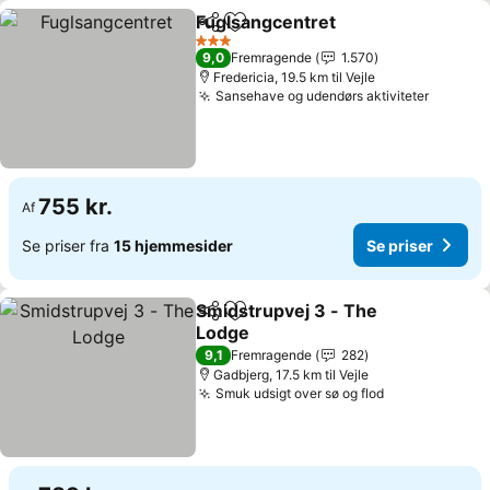
Fuglsangcentret
Del
Føj til favoritter
Se priser
3 Stjerner
9,0
Fremragende
1.570
Fredericia, 19.5 km til Vejle
Sansehave og udendørs aktiviteter
Se pris
755 kr.
Af
Se priser fra
15 hjemmesider
Se priser
Smidstrupvej 3 - The
Del
Føj til favoritter
Lodge
Se priser
9,1
Fremragende
282
Gadbjerg, 17.5 km til Vejle
Smuk udsigt over sø og flod
Se priser