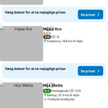
Vælg datoer for at se nøjagtige priser
Se priser
Hejse Kro
Del
Føj til favoritter
Se priser
3 Stjerner
7,0
5
Fredericia, 18.8 km til Vejle
Vælg datoer for at se nøjagtige priser
Se priser
Hos Mette
Del
Føj til favoritter
Se priser
9,2
Fremragende
515
Børkop, 10.3 km til Vejle
Fredfyldt landlig idyl
Se priser