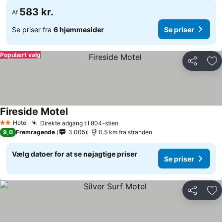
583 kr.
Af
Se priser fra
6 hjemmesider
Se priser
Populært valg
Del
Føj
Fireside Motel
Hotel
Direkte adgang til 804-stien
2 Stjerner
9,0
Fremragende
3.005
0.5 km fra stranden
Vælg datoer for at se nøjagtige priser
Se priser
Del
Føj