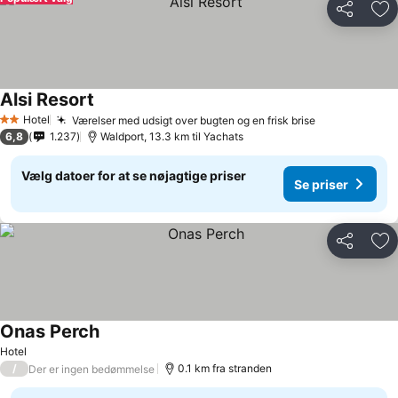
Del
Føj
Alsi Resort
Hotel
Værelser med udsigt over bugten og en frisk brise
2 Stjerner
6,8
1.237
Waldport, 13.3 km til Yachats
Vælg datoer for at se nøjagtige priser
Se priser
Del
Føj
Onas Perch
Hotel
/
0.1 km fra stranden
Der er ingen bedømmelse