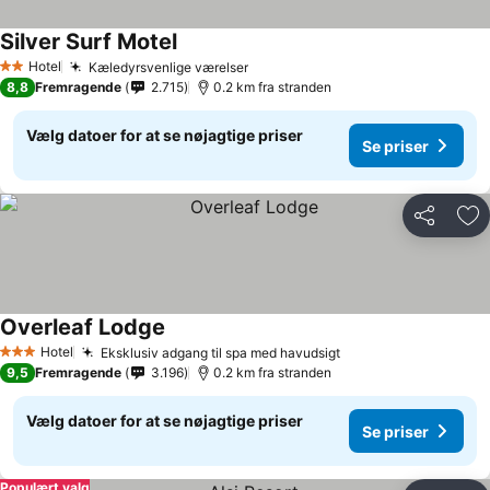
Silver Surf Motel
Hotel
Kæledyrsvenlige værelser
2 Stjerner
8,8
Fremragende
2.715
0.2 km fra stranden
Vælg datoer for at se nøjagtige priser
Se priser
Del
Føj
Overleaf Lodge
Hotel
Eksklusiv adgang til spa med havudsigt
3 Stjerner
9,5
Fremragende
3.196
0.2 km fra stranden
Vælg datoer for at se nøjagtige priser
Se priser
Populært valg