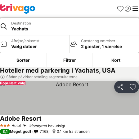
Favoritter
Log ind
Me
Destination
Yachats
Afrejse/ankomst
Gæster og værelser
Vælg datoer
2 gæster, 1 værelse
Sorter
Filtrer
Kort
Hoteller med parkering i Yachats, USA
Sådan påvirker betaling søgeresultaterne
Populært valg
Del
Føj
Adobe Resort
Hotel
Uforstyrret havudsigt
3 Stjerner
8,1
Meget godt
7.168
0.1 km fra stranden