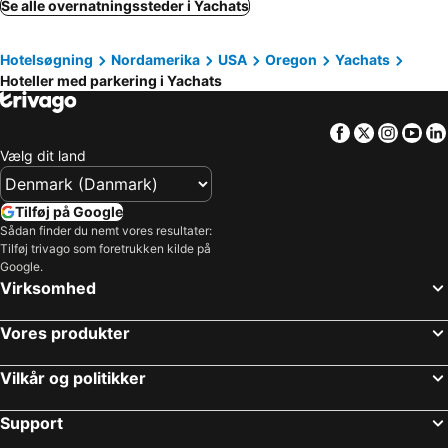
Se alle overnatningssteder i Yachats
Hotelsøgning
Nordamerika
USA
Oregon
Yachats
Hoteller med parkering i Yachats
Facebook
Twitter
Insta
Yo
Vælg dit land
Tilføj på Google
Sådan finder du nemt vores resultater:
Tilføj trivago som foretrukken kilde på
Google.
Virksomhed
Vores produkter
Vilkår og politikker
Support