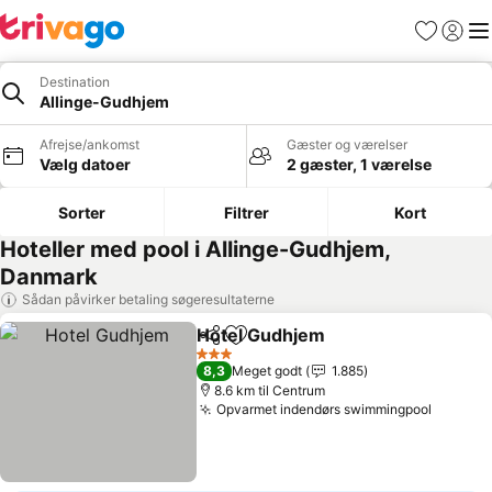
Favoritter
Log ind
Me
Destination
Allinge-Gudhjem
Afrejse/ankomst
Gæster og værelser
Vælg datoer
2 gæster, 1 værelse
Sorter
Filtrer
Kort
Hoteller med pool i Allinge-Gudhjem,
Danmark
Sådan påvirker betaling søgeresultaterne
Hotel Gudhjem
Del
Føj til favoritter
3 Stjerner
8,3
Meget godt
1.885
8.6 km til Centrum
Opvarmet indendørs swimmingpool