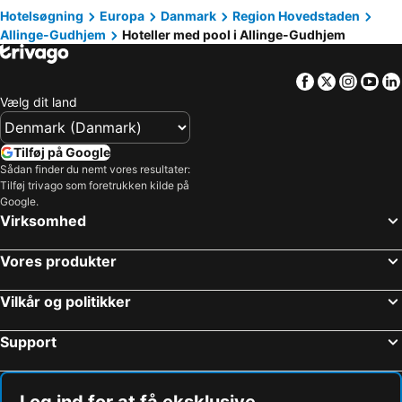
Hotelsøgning
Europa
Danmark
Region Hovedstaden
Allinge-Gudhjem
Hoteller med pool i Allinge-Gudhjem
Facebook
Twitter
Insta
Yo
Vælg dit land
Tilføj på Google
Sådan finder du nemt vores resultater:
Tilføj trivago som foretrukken kilde på
Google.
Virksomhed
Vores produkter
Vilkår og politikker
Support
Log ind for at få eksklusive