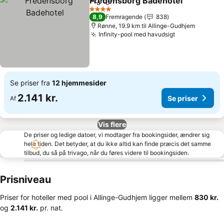
Fredensborg Badehotel
Del
Føj til favoritter
4 Stjerner
8,9
Fremragende
838
Rønne, 19.9 km til Allinge-Gudhjem
Infinity-pool med havudsigt
Se priser fra
12 hjemmesider
2.141 kr.
Se priser
Af
Vis flere
De priser og ledige datoer, vi modtager fra bookingsider, ændrer sig
hele tiden. Det betyder, at du ikke altid kan finde præcis det samme
tilbud, du så på trivago, når du føres videre til bookingsiden.
Prisniveau
Priser for hoteller med pool i Allinge-Gudhjem ligger mellem
‎830 kr.
og
‎2.141 kr.
pr. nat.