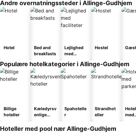
Andre overnatningssteder i Allinge-Gudhjem
Hotel
Bed and
Lejlighed
Hostel
Gæst
breakfasts
med
faciliteter
Populære hotelkategorier i Allinge-Gudhjem
Billige
Kæledyrsv
Spahotelle
Strandhot
Hotel
hoteller
enlige
r
eller
med
hoteller
park
Hoteller med pool nær Allinge-Gudhjem