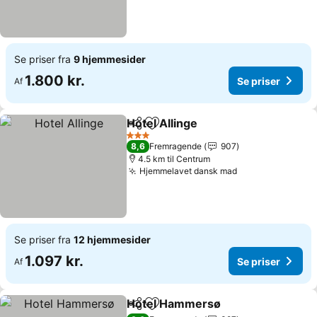
Se priser fra
9 hjemmesider
1.800 kr.
Se priser
Af
Hotel Allinge
Del
Føj til favoritter
3 Stjerner
8,6
Fremragende
907
4.5 km til Centrum
Hjemmelavet dansk mad
Se priser fra
12 hjemmesider
1.097 kr.
Se priser
Af
Hotel Hammersø
Del
Føj til favoritter