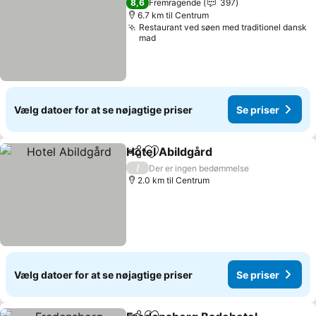
8,6
Fremragende
397
6.7 km til Centrum
Restaurant ved søen med traditionel dansk
mad
Vælg datoer for at se nøjagtige priser
Se priser
Hotel Abildgård
Del
Føj til favoritter
/
Der er ingen bedømmelse
2.0 km til Centrum
Vælg datoer for at se nøjagtige priser
Se priser