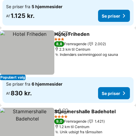
Se priser fra
5 hjemmesider
1.125 kr.
Se priser
Af
Hotel Friheden
Del
Føj til favoritter
3 Stjerner
8,8
Fremragende
2.002
2.3 km til Centrum
Indendørs swimmingpool og sauna
Populært valg
Se priser fra
6 hjemmesider
830 kr.
Se priser
Af
Stammershalle Badehotel
Del
Føj til favoritter
4 Stjerner
9,0
Fremragende
1.421
1.2 km til Centrum
Unik udsigt fra tårnsuiten