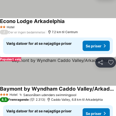
Econo Lodge Arkadelphia
Se priser
Hotel
2 Stjerner
/
7.2 km til Centrum
Der er ingen bedømmelse
Vælg datoer for at se nøjagtige priser
Se priser
Populært valg
Del
Føj
Baymont by Wyndham Caddo Valley/Arkadelphia
Se priser
Hotel
Sæsonåben udendørs swimmingpool
Se priser
3 Stjerner
8,5
Fremragende
2.313
Caddo Valley, 6.8 km til Arkadelphia
Vælg datoer for at se nøjagtige priser
Se priser