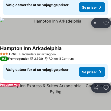
Vælg datoer for at se nøjagtige priser
Se priser
Del
Føj
Hampton Inn Arkadelphia
Se priser
Hotel
Indendørs swimmingpool
Se priser
3 Stjerner
9,1
Fremragende
2.698
7.0 km til Centrum
Vælg datoer for at se nøjagtige priser
Se priser
Populært valg
Del
Føj