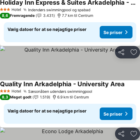
Holiday Inn Express & Suites Arkadelphia - Caddo Valley By Ihg
Se priser
Hotel
Indendørs swimmingpool og spabad
Se priser
3 Stjerner
8,6
Fremragende
3.431
7.7 km til Centrum
Vælg datoer for at se nøjagtige priser
Se priser
Del
Føj
Quality Inn Arkadelphia - University Area
Se pri
Hotel
Sæsonåben udendørs swimmingpool
Se priser
3 Stjerner
8,3
Meget godt
1.519
6.9 km til Centrum
Vælg datoer for at se nøjagtige priser
Se priser
Del
Føj