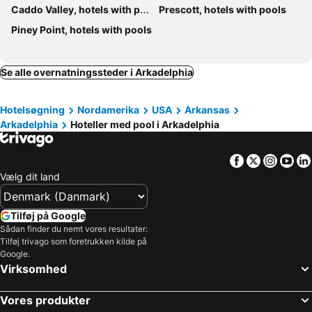
Caddo Valley, hotels with pools
Prescott, hotels with pools
Piney Point, hotels with pools
Se alle overnatningssteder i Arkadelphia
Hotelsøgning
Nordamerika
USA
Arkansas
Arkadelphia
Hoteller med pool i Arkadelphia
Facebook
Twitter
Insta
Yo
Vælg dit land
Tilføj på Google
Sådan finder du nemt vores resultater:
Tilføj trivago som foretrukken kilde på
Google.
Virksomhed
Vores produkter