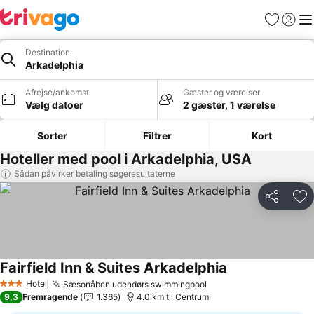
Favoritter
Log ind
Me
Destination
Arkadelphia
Afrejse/ankomst
Gæster og værelser
Vælg datoer
2 gæster, 1 værelse
Sorter
Filtrer
Kort
Hoteller med pool i Arkadelphia, USA
Sådan påvirker betaling søgeresultaterne
Del
Føj
Fairfield Inn & Suites Arkadelphia
Se priser
Hotel
Sæsonåben udendørs swimmingpool
Se priser
3 Stjerner
9,3
Fremragende
1.365
4.0 km til Centrum