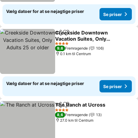
Vælg datoer for at se nøjagtige priser
Se priser
Creekside Downtown
Del
Føj til favoritter
Vacation Suites, Only
Adults 25 or older
Se priser
4 Stjerner
9,6
Fremragende
106
0.1 km til Centrum
Vælg datoer for at se nøjagtige priser
Se priser
The Ranch at Ucross
Del
Føj til favoritter
Se pr
4 Stjerner
8,6
Fremragende
13
27.0 km til Centrum