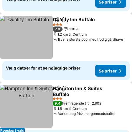
Se priser
Quality Inn Buffalo
Del
Føj til favoritter
Se prise
3 Stjerner
7,0
1.109
1.2 km til Centrum
Byens største pool med frodig gårdhave
Se p
Vælg datoer for at se nøjagtige priser
Se priser
Hampton Inn & Suites
Del
Føj til favoritter
Buffalo
Se priser
3 Stjerner
9,4
Fremragende
2.902
1.5 km til Centrum
Varieret og frisk morgenmadsbuffet
Se pris
Populært valg