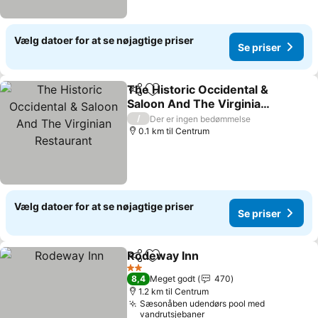
Vælg datoer for at se nøjagtige priser
Se priser
The Historic Occidental &
Del
Føj til favoritter
Saloon And The Virginian
Restaurant
Se priser
/
Der er ingen bedømmelse
0.1 km til Centrum
Vælg datoer for at se nøjagtige priser
Se priser
Rodeway Inn
Del
Føj til favoritter
Se priser
2 Stjerner
8,4
Meget godt
470
1.2 km til Centrum
Sæsonåben udendørs pool med
vandrutsjebaner