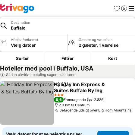
Favoritter
Log ind
Me
Destination
Buffalo
Afrejse/ankomst
Gæster og værelser
Vælg datoer
2 gæster, 1 værelse
Sorter
Filtrer
Kort
Hoteller med pool i Buffalo, USA
Sådan påvirker betaling søgeresultaterne
Holiday Inn Express &
Del
Føj til favoritter
Suites Buffalo By Ihg
Se priser
3 Stjerner
8,6
Fremragende
2.886
2.0 km til Centrum
Betagende udsigt over Big Horn Mountains
S
Vælg datoer for at se nøjagtige priser