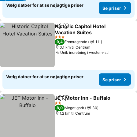
Vælg datoer for at se nøjagtige priser
Se priser
Historic Capitol Hotel
Del
Føj til favoritter
Vacation Suites
Se priser
3 Stjerner
9,4
Fremragende
111
0.1 km til Centrum
Unik indretning i western-stil
Se priser
Vælg datoer for at se nøjagtige priser
Se priser
JET Motor Inn - Buffalo
Del
Føj til favoritter
Se 
2 Stjerner
8,0
Meget godt
30
1.2 km til Centrum