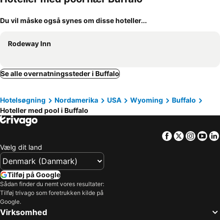
Du vil måske også synes om disse hoteller...
Rodeway Inn
Se alle overnatningssteder i Buffalo
Hotelsøgning
Nordamerika
USA
Wyoming
Buffalo
Hoteller med pool i Buffalo
Facebook
Twitter
Insta
Yo
Vælg dit land
Tilføj på Google
Sådan finder du nemt vores resultater:
Tilføj trivago som foretrukken kilde på
Google.
Virksomhed