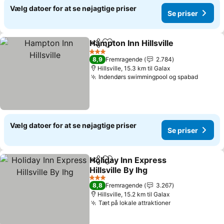
Vælg datoer for at se nøjagtige priser
Se priser
Hampton Inn Hillsville
Del
Føj til favoritter
Se pr
3 Stjerner
8,9
Fremragende
2.784
Hillsville, 15.3 km til Galax
Indendørs swimmingpool og spabad
Se pris
Vælg datoer for at se nøjagtige priser
Se priser
Holiday Inn Express
Del
Føj til favoritter
Hillsville By Ihg
Se priser
3 Stjerner
8,8
Fremragende
3.267
Hillsville, 15.2 km til Galax
Tæt på lokale attraktioner
Se priser