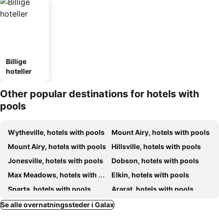
Billige
hoteller
Other popular destinations for hotels with
pools
Wytheville, hotels with pools
Mount Airy, hotels with pools
Mount Airy, hotels with pools
Hillsville, hotels with pools
Jonesville, hotels with pools
Dobson, hotels with pools
Max Meadows, hotels with pools
Elkin, hotels with pools
Sparta, hotels with pools
Ararat, hotels with pools
Fancy Gap, hotels with pools
Glade Valley, hotels with pools
Se alle overnatningssteder i Galax
Atkins, hotels with pools