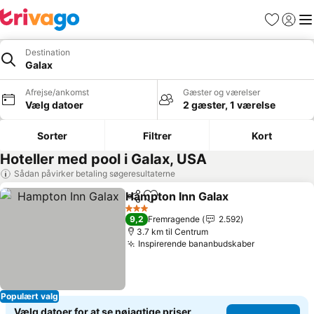
Favoritter
Log ind
Me
Destination
Galax
Afrejse/ankomst
Gæster og værelser
Vælg datoer
2 gæster, 1 værelse
Sorter
Filtrer
Kort
Hoteller med pool i Galax, USA
Sådan påvirker betaling søgeresultaterne
Hampton Inn Galax
Del
Føj til favoritter
Se pris
3 Stjerner
9,2
Fremragende
2.592
3.7 km til Centrum
Inspirerende bananbudskaber
Se priser
Populært valg
Vælg datoer for at se nøjagtige priser