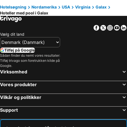
Hotelsøgning
Nordamerika
USA
Virginia
Galax
Hoteller med pool i Galax
Facebook
Twitter
Insta
Yo
Vælg dit land
Tilføj på Google
Sådan finder du nemt vores resultater:
Tilføj trivago som foretrukken kilde på
Google.
Virksomhed
Vores produkter
Vilkår og politikker
Support