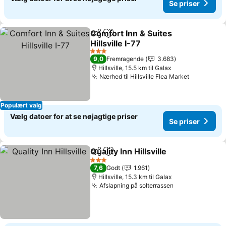
Se priser
Comfort Inn & Suites
Del
Føj til favoritter
Hillsville I-77
Se priser
3 Stjerner
9,0
Fremragende
3.683
Hillsville, 15.5 km til Galax
Nærhed til Hillsville Flea Market
Se priser
Populært valg
Vælg datoer for at se nøjagtige priser
Se priser
Quality Inn Hillsville
Del
Føj til favoritter
Se pris
3 Stjerner
7,6
Godt
1.961
Hillsville, 15.3 km til Galax
Afslapning på solterrassen
Se priser