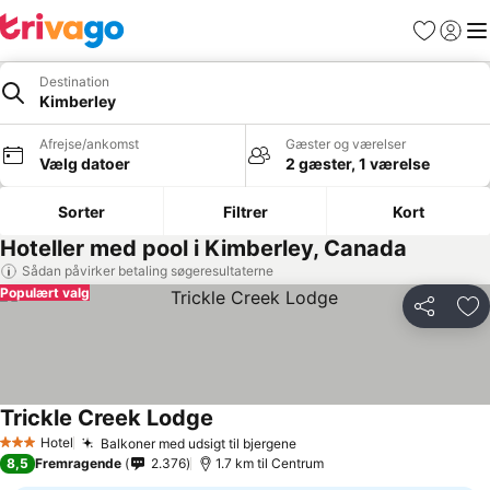
Favoritter
Log ind
Me
Destination
Kimberley
Afrejse/ankomst
Gæster og værelser
Vælg datoer
2 gæster, 1 værelse
Sorter
Filtrer
Kort
Hoteller med pool i Kimberley, Canada
Sådan påvirker betaling søgeresultaterne
Populært valg
Del
Føj
Trickle Creek Lodge
Hotel
Balkoner med udsigt til bjergene
3 Stjerner
8,5
Fremragende
2.376
1.7 km til Centrum