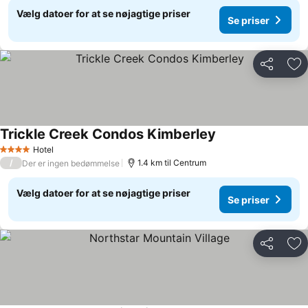
Vælg datoer for at se nøjagtige priser
Se priser
Del
Føj
Trickle Creek Condos Kimberley
Hotel
4 Stjerner
/
1.4 km til Centrum
Der er ingen bedømmelse
Vælg datoer for at se nøjagtige priser
Se priser
Del
Føj