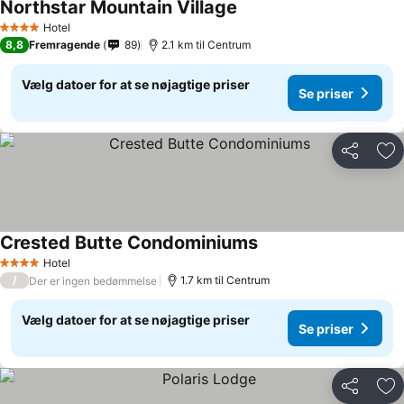
Northstar Mountain Village
Hotel
4 Stjerner
8,8
Fremragende
89
2.1 km til Centrum
Vælg datoer for at se nøjagtige priser
Se priser
Del
Føj
Crested Butte Condominiums
Hotel
4 Stjerner
/
1.7 km til Centrum
Der er ingen bedømmelse
Vælg datoer for at se nøjagtige priser
Se priser
Del
Føj