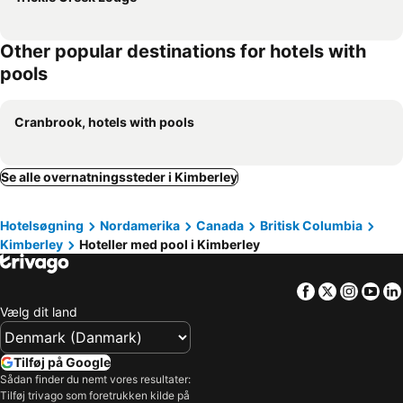
Other popular destinations for hotels with
pools
Cranbrook, hotels with pools
Se alle overnatningssteder i Kimberley
Hotelsøgning
Nordamerika
Canada
Britisk Columbia
Kimberley
Hoteller med pool i Kimberley
Facebook
Twitter
Insta
Yo
Vælg dit land
Tilføj på Google
Sådan finder du nemt vores resultater:
Tilføj trivago som foretrukken kilde på