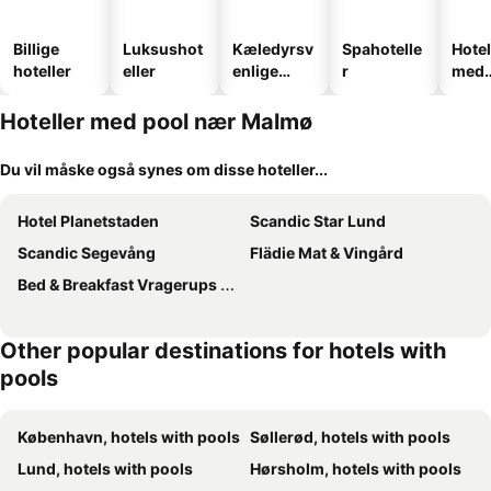
Billige
Luksushot
Kæledyrsv
Spahotelle
Hotel
hoteller
eller
enlige
r
med
hoteller
park
Hoteller med pool nær Malmø
Du vil måske også synes om disse hoteller...
Hotel Planetstaden
Scandic Star Lund
Scandic Segevång
Flädie Mat & Vingård
Bed & Breakfast Vragerups Gård
Other popular destinations for hotels with
pools
København, hotels with pools
Søllerød, hotels with pools
Lund, hotels with pools
Hørsholm, hotels with pools