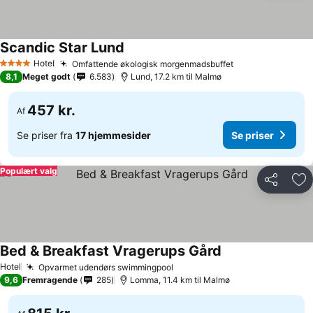
Scandic Star Lund
Se priser
Hotel
Omfattende økologisk morgenmadsbuffet
Se priser
4 Stjerner
8,1
Meget godt
6.583
Lund, 17.2 km til Malmø
457 kr.
Af
Se priser fra
17 hjemmesider
Se priser
Populært valg
Del
Føj
Bed & Breakfast Vragerups Gård
Se priser
Hotel
Opvarmet udendørs swimmingpool
Se priser
9,6
Fremragende
285
Lomma, 11.4 km til Malmø