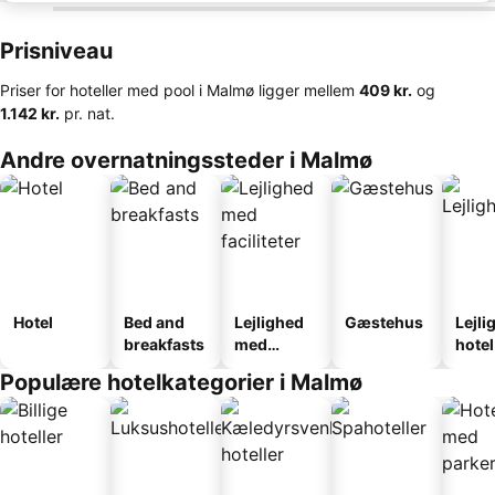
Prisniveau
Priser for hoteller med pool i Malmø ligger mellem
‎409 kr.
og
‎1.142 kr.
pr. nat.
Andre overnatningssteder i Malmø
Hotel
Bed and
Lejlighed
Gæstehus
Lejli
breakfasts
med
hotel
faciliteter
Populære hotelkategorier i Malmø