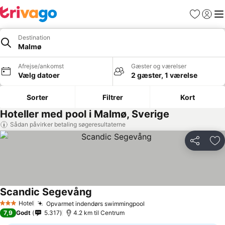
Favoritter
Log ind
Me
Destination
Malmø
Afrejse/ankomst
Gæster og værelser
Vælg datoer
2 gæster, 1 værelse
Sorter
Filtrer
Kort
Hoteller med pool i Malmø, Sverige
Sådan påvirker betaling søgeresultaterne
Del
Føj
Scandic Segevång
Se priser
Hotel
Opvarmet indendørs swimmingpool
Se priser
3 Stjerner
7,9
Godt
5.317
4.2 km til Centrum