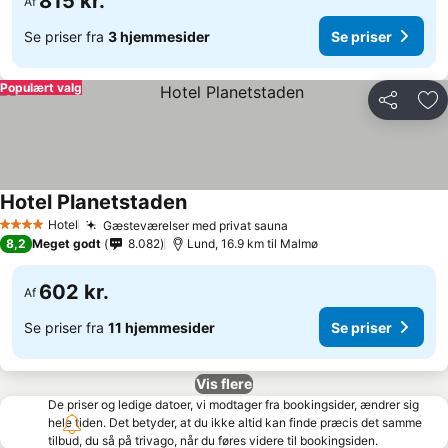
815 kr.
Af
Se priser fra
3 hjemmesider
Se priser
Populært valg
Del
Føj
Hotel Planetstaden
Se priser
Hotel
Gæsteværelser med privat sauna
Se priser
4 Stjerner
8,2
Meget godt
8.082
Lund, 16.9 km til Malmø
602 kr.
Af
Se priser fra
11 hjemmesider
Se priser
Vis flere
De priser og ledige datoer, vi modtager fra bookingsider, ændrer sig
hele tiden. Det betyder, at du ikke altid kan finde præcis det samme
tilbud, du så på trivago, når du føres videre til bookingsiden.