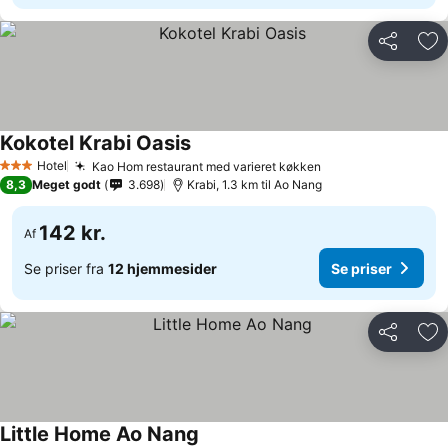
Del
Føj
Kokotel Krabi Oasis
Hotel
Kao Hom restaurant med varieret køkken
3 Stjerner
8,3
Meget godt
3.698
Krabi, 1.3 km til Ao Nang
142 kr.
Af
Se priser fra
12 hjemmesider
Se priser
Del
Føj
Little Home Ao Nang