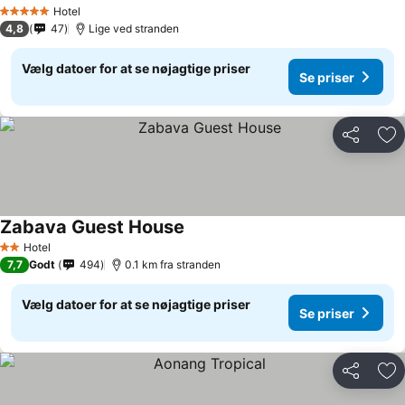
Hotel
5 Stjerner
4,8
47
Lige ved stranden
Vælg datoer for at se nøjagtige priser
Se priser
Del
Føj
Zabava Guest House
Hotel
2 Stjerner
7,7
Godt
494
0.1 km fra stranden
Vælg datoer for at se nøjagtige priser
Se priser
Del
Føj