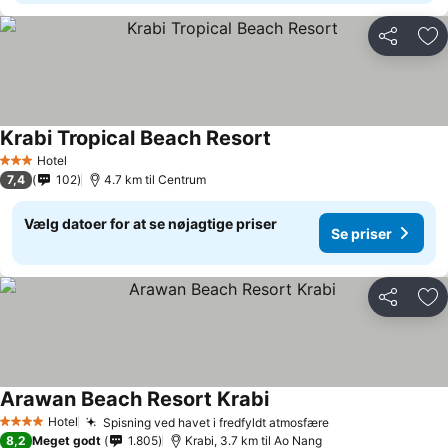
Del
Føj
Krabi Tropical Beach Resort
Hotel
3 Stjerner
7,4
102
4.7 km til Centrum
Vælg datoer for at se nøjagtige priser
Se priser
Del
Føj
Arawan Beach Resort Krabi
Hotel
Spisning ved havet i fredfyldt atmosfære
4 Stjerner
8,2
Meget godt
1.805
Krabi, 3.7 km til Ao Nang