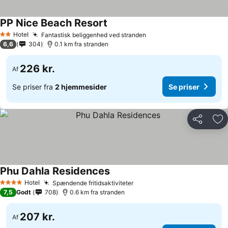
PP Nice Beach Resort
Hotel
Fantastisk beliggenhed ved stranden
2 Stjerner
6,6
304
0.1 km fra stranden
226 kr.
Af
Se priser fra
2 hjemmesider
Se priser
Del
Føj
Phu Dahla Residences
Hotel
Spændende fritidsaktiviteter
4 Stjerner
7,5
Godt
708
0.6 km fra stranden
207 kr.
Af