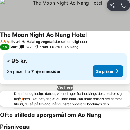
Del
Føj
The Moon Night Ao Nang Hotel
Hotel
Halal og vegetariske spisemuligheder
3 Stjerner
7,5
Godt
872
Krabi, 1.6 km til Ao Nang
95 kr.
Af
Se priser fra
7 hjemmesider
Se priser
Vis flere
De priser og ledige datoer, vi modtager fra bookingsider, ændrer sig
hele tiden. Det betyder, at du ikke altid kan finde præcis det samme
tilbud, du så på trivago, når du føres videre til bookingsiden.
Ofte stillede spørgsmål om Ao Nang
Prisniveau