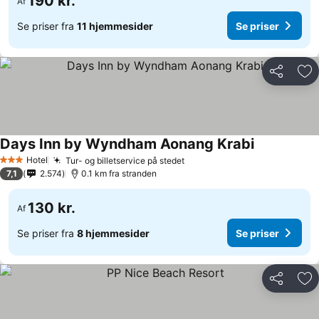
190 kr.
Af
Se priser fra
11 hjemmesider
Se priser
Del
Føj
Days Inn by Wyndham Aonang Krabi
Hotel
Tur- og billetservice på stedet
3 Stjerner
7,1
2.574
0.1 km fra stranden
130 kr.
Af
Se priser fra
8 hjemmesider
Se priser
Del
Føj