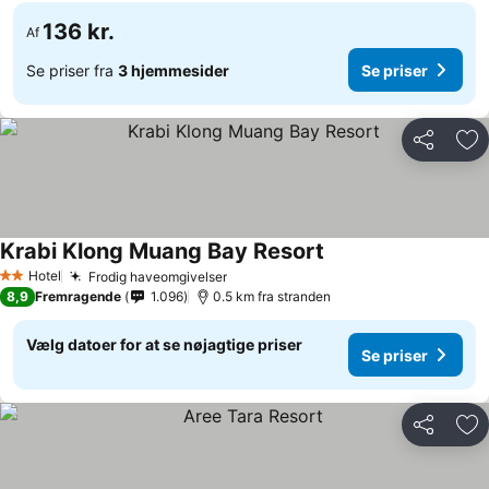
136 kr.
Af
Se priser fra
3 hjemmesider
Se priser
Del
Føj
Krabi Klong Muang Bay Resort
Hotel
Frodig haveomgivelser
2 Stjerner
8,9
Fremragende
1.096
0.5 km fra stranden
Vælg datoer for at se nøjagtige priser
Se priser
Del
Føj