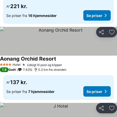
221 kr.
Af
Se priser fra
16 hjemmesider
Se priser
Del
Føj
Aonang Orchid Resort
Hotel
Udsigt til pool og klipper
4 Stjerner
7,8
Godt
7.425
0.2 km fra stranden
137 kr.
Af
Se priser fra
7 hjemmesider
Se priser
Del
Føj