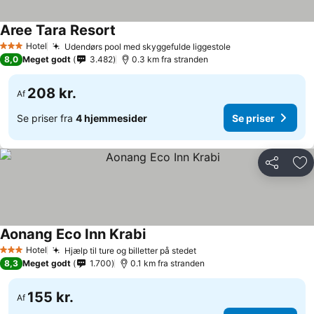
Aree Tara Resort
Hotel
Udendørs pool med skyggefulde liggestole
3 Stjerner
8,0
Meget godt
3.482
0.3 km fra stranden
208 kr.
Af
Se priser fra
4 hjemmesider
Se priser
Del
Føj
Aonang Eco Inn Krabi
Hotel
Hjælp til ture og billetter på stedet
3 Stjerner
8,3
Meget godt
1.700
0.1 km fra stranden
155 kr.
Af