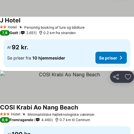
J Hotel
Hotel
Personlig booking af ture og bådture
2 Stjerner
7,8
Godt
2.651
0.2 km fra stranden
92 kr.
Af
Se priser fra
10 hjemmesider
Se priser
Del
Føj
COSI Krabi Ao Nang Beach
Hotel
Minimalistiske højteknologiske værelser
3 Stjerner
8,6
Fremragende
4.460
0.7 km til Centrum