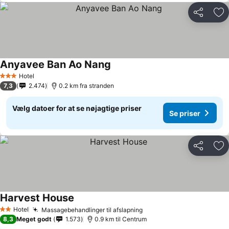
Del
Føj
Anyavee Ban Ao Nang
Hotel
3 Stjerner
7,3
2.474
0.2 km fra stranden
Vælg datoer for at se nøjagtige priser
Se priser
Del
Føj
Harvest House
Hotel
Massagebehandlinger til afslapning
2 Stjerner
8,3
Meget godt
1.573
0.9 km til Centrum