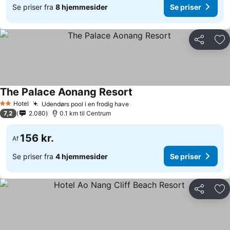
Se priser fra
8 hjemmesider
Se priser
Del
Føj
The Palace Aonang Resort
Hotel
Udendørs pool i en frodig have
2 Stjerner
7,2
2.080
0.1 km til Centrum
156 kr.
Af
Se priser fra
4 hjemmesider
Se priser
Del
Føj