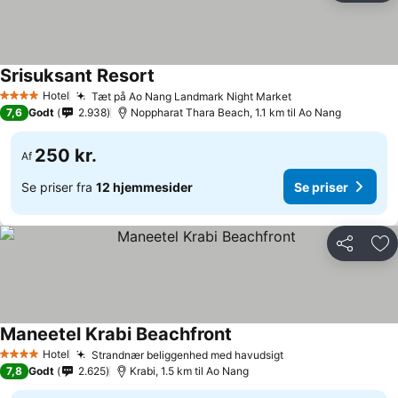
Srisuksant Resort
Hotel
Tæt på Ao Nang Landmark Night Market
4 Stjerner
7,6
Godt
2.938
Noppharat Thara Beach, 1.1 km til Ao Nang
250 kr.
Af
Se priser fra
12 hjemmesider
Se priser
Del
Føj
Maneetel Krabi Beachfront
Hotel
Strandnær beliggenhed med havudsigt
4 Stjerner
7,8
Godt
2.625
Krabi, 1.5 km til Ao Nang