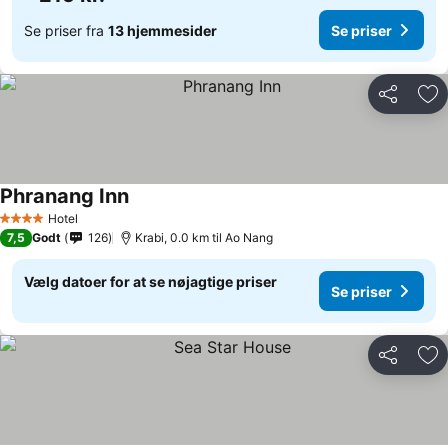
Se priser fra
13 hjemmesider
Se priser
Del
Føj
Phranang Inn
Hotel
4 Stjerner
7,5
Godt
126
Krabi, 0.0 km til Ao Nang
Vælg datoer for at se nøjagtige priser
Se priser
Del
Føj