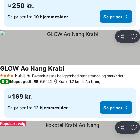
250 kr.
Af
Se priser fra
10 hjemmesider
Se priser
Del
Føj
GLOW Ao Nang Krabi
Hotel
Førsteklasses beliggenhed nær strande og markeder
4 Stjerner
8,0
Meget godt
6.624
Krabi, 1.2 km til Ao Nang
169 kr.
Af
Se priser fra
12 hjemmesider
Se priser
Populært valg
Del
Føj