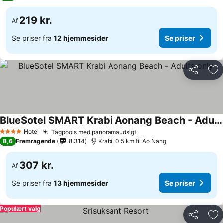
219 kr.
Af
Se priser fra
12 hjemmesider
Se priser
Del
Føj
BlueSotel SMART Krabi Aonang Beach - Adults only
Hotel
Tagpools med panoramaudsigt
4 Stjerner
8,6
Fremragende
8.314
Krabi, 0.5 km til Ao Nang
307 kr.
Af
Se priser fra
13 hjemmesider
Se priser
Populært valg
Del
Føj