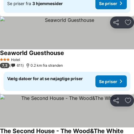
Se priser fra
3 hjemmesider
Se priser
Del
Føj
Seaworld Guesthouse
Hotel
3 Stjerner
7,3
611
0.2 km fra stranden
Vælg datoer for at se nøjagtige priser
Se priser
Del
Føj
The Second House - The Wood&The White