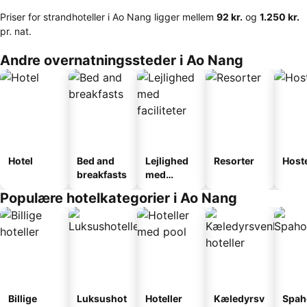
Priser for strandhoteller i Ao Nang ligger mellem
‎92 kr.
og
‎1.250 kr.
pr. nat.
Andre overnatningssteder i Ao Nang
Hotel
Bed and
Lejlighed
Resorter
Host
breakfasts
med
faciliteter
Populære hotelkategorier i Ao Nang
Billige
Luksushot
Hoteller
Kæledyrsv
Spah