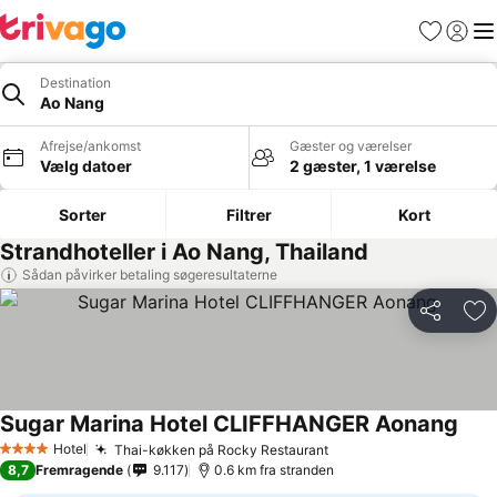
Favoritter
Log ind
Me
Destination
Ao Nang
Afrejse/ankomst
Gæster og værelser
Vælg datoer
2 gæster, 1 værelse
Sorter
Filtrer
Kort
Strandhoteller i Ao Nang, Thailand
Sådan påvirker betaling søgeresultaterne
Del
Føj
Sugar Marina Hotel CLIFFHANGER Aonang
Hotel
Thai-køkken på Rocky Restaurant
4 Stjerner
8,7
Fremragende
9.117
0.6 km fra stranden