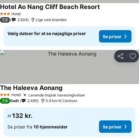
Hotel Ao Nang Cliff Beach Resort
Hotel
3 Stjerner
7,2
2.824
Lige ved stranden
Vælg datoer for at se nøjagtige priser
Se priser
Del
Føj
The Haleeva Aonang
Hotel
Levende tropisk haveomgivelser
3 Stjerner
7,5
Godt
2.495
0.9 km til Centrum
132 kr.
Af
Se priser fra
10 hjemmesider
Se priser