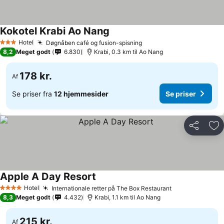
Kokotel Krabi Ao Nang
Hotel
Døgnåben café og fusion-spisning
3 Stjerner
8,2
Meget godt
6.830
Krabi, 0.3 km til Ao Nang
178 kr.
Af
Se priser fra
12 hjemmesider
Se priser
Del
Føj
Apple A Day Resort
Hotel
Internationale retter på The Box Restaurant
4 Stjerner
8,3
Meget godt
4.432
Krabi, 1.1 km til Ao Nang
215 kr.
Af