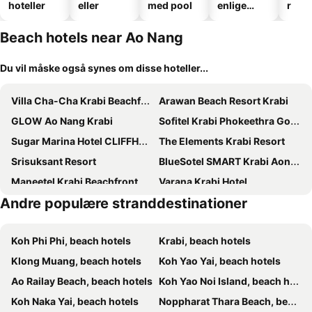
hoteller
eller
med pool
enlige
r
hoteller
Beach hotels near Ao Nang
Du vil måske også synes om disse hoteller...
Villa Cha-Cha Krabi Beachfront Resort
Arawan Beach Resort Krabi
GLOW Ao Nang Krabi
Sofitel Krabi Phokeethra Golf & Spa Resort
Sugar Marina Hotel CLIFFHANGER Aonang
The Elements Krabi Resort
Srisuksant Resort
BlueSotel SMART Krabi Aonang Beach - Adults only
Maneetel Krabi Beachfront
Varana Krabi Hotel
Andre populære stranddestinationer
The Pelican Residence & Suites Krabi
Aonang Orchid Resort
Apple A Day Resort
Phu Dahla Residences
Koh Phi Phi, beach hotels
Krabi, beach hotels
COSI Krabi Ao Nang Beach
Kokotel Krabi Ao Nang
Klong Muang, beach hotels
Koh Yao Yai, beach hotels
Villa Thalanena By The Beach
Kokotel Krabi Oasis
Ao Railay Beach, beach hotels
Koh Yao Noi Island, beach hotels
PP Nice Beach Resort
The Haleeva Aonang
Koh Naka Yai, beach hotels
Noppharat Thara Beach, beach hotels
Machorat Aonang Resort at Aonang Beach Krabi
Krabi Klong Muang Bay Resort