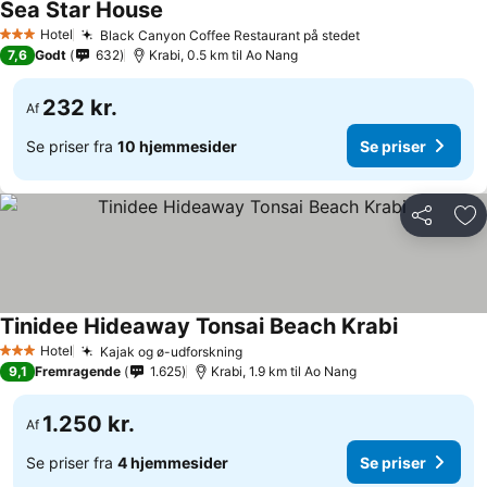
Sea Star House
Hotel
Black Canyon Coffee Restaurant på stedet
3 Stjerner
7,6
Godt
632
Krabi, 0.5 km til Ao Nang
232 kr.
Af
Se priser fra
10 hjemmesider
Se priser
Del
Føj
Tinidee Hideaway Tonsai Beach Krabi
Hotel
Kajak og ø-udforskning
3 Stjerner
9,1
Fremragende
1.625
Krabi, 1.9 km til Ao Nang
1.250 kr.
Af
Se priser fra
4 hjemmesider
Se priser