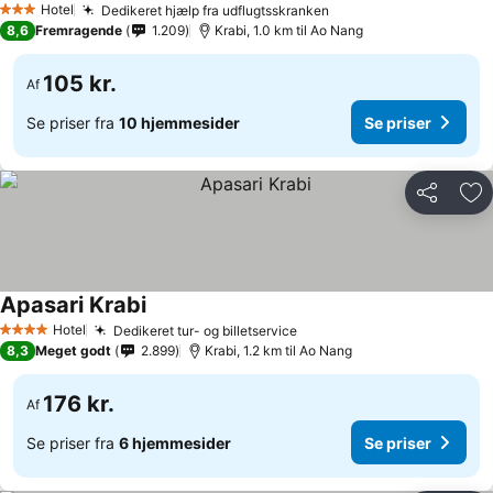
Hotel
Dedikeret hjælp fra udflugtsskranken
3 Stjerner
8,6
Fremragende
1.209
Krabi, 1.0 km til Ao Nang
105 kr.
Af
Se priser fra
10 hjemmesider
Se priser
Del
Føj
Apasari Krabi
Hotel
Dedikeret tur- og billetservice
4 Stjerner
8,3
Meget godt
2.899
Krabi, 1.2 km til Ao Nang
176 kr.
Af
Se priser fra
6 hjemmesider
Se priser