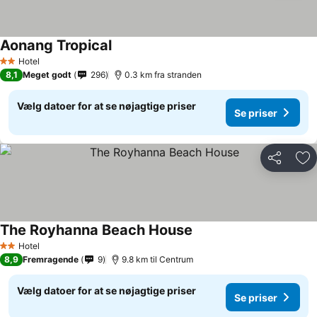
Aonang Tropical
Hotel
2 Stjerner
8,1
Meget godt
296
0.3 km fra stranden
Vælg datoer for at se nøjagtige priser
Se priser
Del
Føj
The Royhanna Beach House
Hotel
2 Stjerner
8,9
Fremragende
9
9.8 km til Centrum
Vælg datoer for at se nøjagtige priser
Se priser