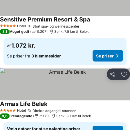
Sensitive Premium Resort & Spa
Hotel
Stort spa- og wellnesscenter
5 Stjerner
8,1
Meget godt
9.207
Serik, 7.5 km til Belek
1.072 kr.
Af
Se priser fra
3 hjemmesider
Se priser
Del
Føj
Armas Life Belek
Hotel
Direkte adgang til stranden
5 Stjerner
8,6
Fremragende
2.179
Serik, 8.7 km til Belek
Vælg datoer for at se nøjagtige priser