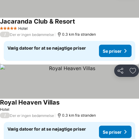
Jacaranda Club & Resort
Hotel
5 Stjerner
/
0.3 km fra stranden
Der er ingen bedømmelse
Vælg datoer for at se nøjagtige priser
Se priser
Del
Føj
Royal Heaven Villas
Hotel
/
0.3 km fra stranden
Der er ingen bedømmelse
Vælg datoer for at se nøjagtige priser
Se priser