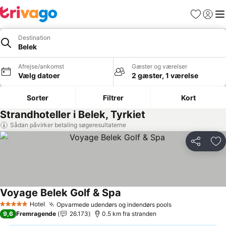
Favoritter
Log ind
Me
Destination
Belek
Afrejse/ankomst
Gæster og værelser
Vælg datoer
2 gæster, 1 værelse
Sorter
Filtrer
Kort
Strandhoteller i Belek, Tyrkiet
Sådan påvirker betaling søgeresultaterne
Del
Føj
Voyage Belek Golf & Spa
Hotel
Opvarmede udendørs og indendørs pools
5 Stjerner
9,6
Fremragende
26.173
0.5 km fra stranden