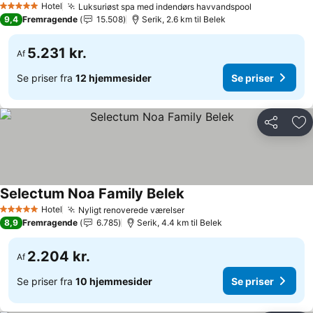
Hotel
Luksuriøst spa med indendørs havvandspool
5 Stjerner
9,4
Fremragende
15.508
Serik, 2.6 km til Belek
5.231 kr.
Af
Se priser fra
12 hjemmesider
Se priser
Del
Føj
Selectum Noa Family Belek
Hotel
Nyligt renoverede værelser
5 Stjerner
8,9
Fremragende
6.785
Serik, 4.4 km til Belek
2.204 kr.
Af
Se priser fra
10 hjemmesider
Se priser