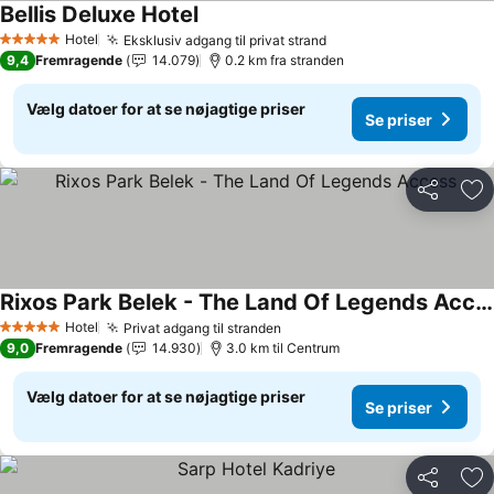
Bellis Deluxe Hotel
Hotel
Eksklusiv adgang til privat strand
5 Stjerner
9,4
Fremragende
14.079
0.2 km fra stranden
Vælg datoer for at se nøjagtige priser
Se priser
Del
Føj
Rixos Park Belek - The Land Of Legends Access
Hotel
Privat adgang til stranden
5 Stjerner
9,0
Fremragende
14.930
3.0 km til Centrum
Vælg datoer for at se nøjagtige priser
Se priser
Del
Føj