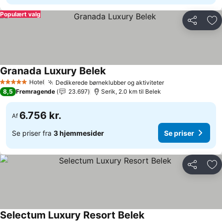
Populært valg
Del
Føj
Granada Luxury Belek
Hotel
Dedikerede børneklubber og aktiviteter
5 Stjerner
8,5
Fremragende
23.697
Serik, 2.0 km til Belek
6.756 kr.
Af
Se priser fra
3 hjemmesider
Se priser
Del
Føj
Selectum Luxury Resort Belek