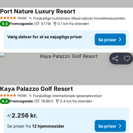
Port Nature Luxury Resort
Hotel
Forskellige kulinariske tilbud udover hovedrestauranten
5 Stjerner
9,0
Fremragende
9.179
0.1 km fra stranden
Vælg datoer for at se nøjagtige priser
Se priser
Del
Føj
Kaya Palazzo Golf Resort
Hotel
Forskellige internationale spiseoplevelser
5 Stjerner
9,3
Fremragende
18.867
0.4 km fra stranden
2.256 kr.
Af
Se priser fra
12 hjemmesider
Se priser