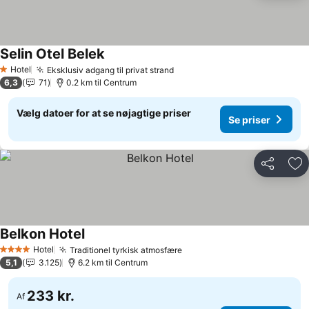
Selin Otel Belek
Hotel
Eksklusiv adgang til privat strand
1 Stjerner
6,3
71
0.2 km til Centrum
Vælg datoer for at se nøjagtige priser
Se priser
Del
Føj
Belkon Hotel
Hotel
Traditionel tyrkisk atmosfære
4 Stjerner
5,1
3.125
6.2 km til Centrum
233 kr.
Af