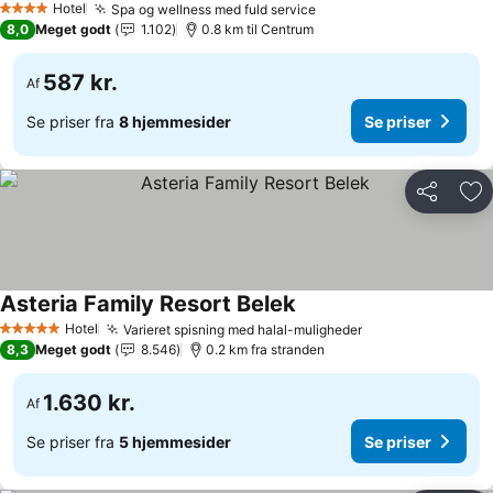
Hotel
Spa og wellness med fuld service
4 Stjerner
8,0
Meget godt
1.102
0.8 km til Centrum
587 kr.
Af
Se priser fra
8 hjemmesider
Se priser
Del
Føj
Asteria Family Resort Belek
Hotel
Varieret spisning med halal-muligheder
5 Stjerner
8,3
Meget godt
8.546
0.2 km fra stranden
1.630 kr.
Af
Se priser fra
5 hjemmesider
Se priser