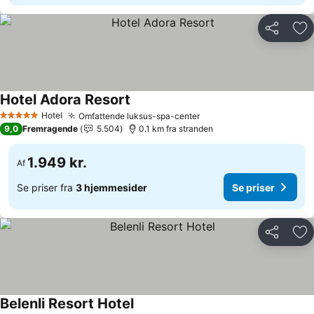
Del
Føj
Hotel Adora Resort
Hotel
Omfattende luksus-spa-center
5 Stjerner
9,0
Fremragende
5.504
0.1 km fra stranden
1.949 kr.
Af
Se priser fra
3 hjemmesider
Se priser
Del
Føj
Belenli Resort Hotel