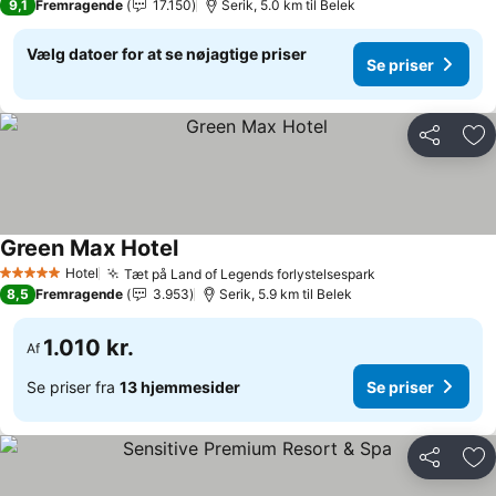
9,1
Fremragende
17.150
Serik, 5.0 km til Belek
Vælg datoer for at se nøjagtige priser
Se priser
Del
Føj
Green Max Hotel
Hotel
Tæt på Land of Legends forlystelsespark
5 Stjerner
8,5
Fremragende
3.953
Serik, 5.9 km til Belek
1.010 kr.
Af
Se priser fra
13 hjemmesider
Se priser
Del
Føj