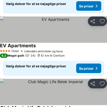
Vælg datoer for at se nøjagtige priser
Se priser
Del
Føj
EV Apartments
Hotel
Udendørs aktiviteter og have
4 Stjerner
8,2
Meget godt
34
8.1 km til Centrum
Vælg datoer for at se nøjagtige priser
Se priser
Del
Føj