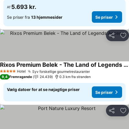
5.693 kr.
Af
Se priser fra
13 hjemmesider
Se priser
Del
Føj
Rixos Premium Belek - The Land of Legends Access
Hotel
Syv forskellige gourmetrestauranter
5 Stjerner
9,4
Fremragende
24.439
0.3 km fra stranden
Vælg datoer for at se nøjagtige priser
Se priser
Del
Føj