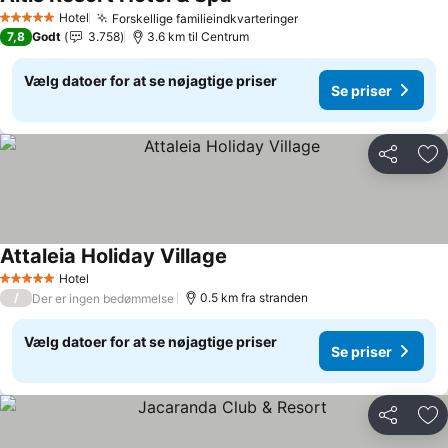
Hotel
Forskellige familieindkvarteringer
5 Stjerner
7,8
Godt
3.758
3.6 km til Centrum
Vælg datoer for at se nøjagtige priser
Se priser
Del
Føj
Attaleia Holiday Village
Hotel
5 Stjerner
/
0.5 km fra stranden
Der er ingen bedømmelse
Vælg datoer for at se nøjagtige priser
Se priser
Del
Føj