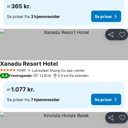
365 kr.
Af
Se priser fra
3 hjemmesider
Se priser
Del
Føj
Xanadu Resort Hotel
Hotel
Luksuriøst Shang-Du spa-center
5 Stjerner
9,4
Fremragende
12.814
0.5 km fra stranden
1.077 kr.
Af
Se priser fra
7 hjemmesider
Se priser
Del
Føj