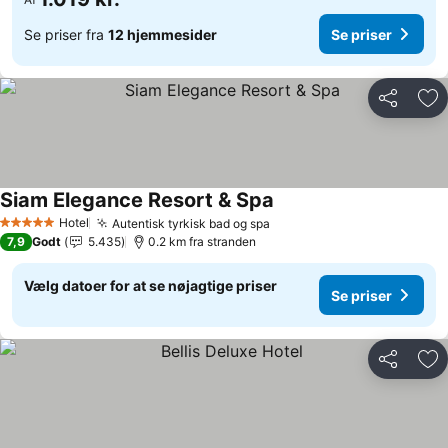
Se priser fra
12 hjemmesider
Se priser
Del
Føj
Siam Elegance Resort & Spa
Hotel
Autentisk tyrkisk bad og spa
5 Stjerner
7,9
Godt
5.435
0.2 km fra stranden
Vælg datoer for at se nøjagtige priser
Se priser
Del
Føj