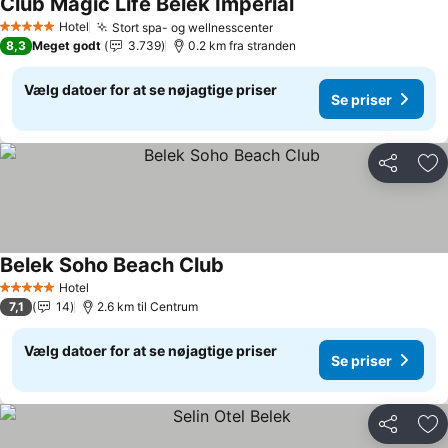
Club Magic Life Belek Imperial
Hotel
Stort spa- og wellnesscenter
5 Stjerner
8,3
Meget godt
3.739
0.2 km fra stranden
Vælg datoer for at se nøjagtige priser
Se priser
Del
Føj
Belek Soho Beach Club
Hotel
5 Stjerner
7,1
14
2.6 km til Centrum
Vælg datoer for at se nøjagtige priser
Se priser
Del
Føj