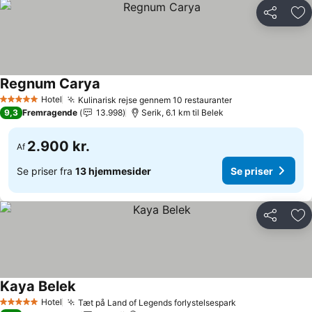
Del
Føj
Regnum Carya
Hotel
Kulinarisk rejse gennem 10 restauranter
5 Stjerner
9,3
Fremragende
13.998
Serik, 6.1 km til Belek
2.900 kr.
Af
Se priser fra
13 hjemmesider
Se priser
Del
Føj
Kaya Belek
Hotel
Tæt på Land of Legends forlystelsespark
5 Stjerner