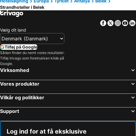
Hotelsøgning
Europa
Tyrkiet
Antalya
Belek
Sueno Hotels Golf Belek
Papillon Zeugma Relaxury
Strandhoteller i Belek
Hotella Resort Hotel
Belconti Resort Hotel
Amon Hotels Belek - Adult Only
Belek Beach Resort Hotel
Facebook
Twitter
Insta
Yo
Papillon Ayscha Resort & Spa
Bellis Deluxe Hotel
Vælg dit land
Güral Premier Belek
Armas Life Belek
Hotel Adora Resort
Melas Lara Hotel
Tilføj på Google
Sådan finder du nemt vores resultater:
Selin Otel Belek
Club Magic Life Belek Imperial
Tilføj trivago som foretrukken kilde på
Google.
Gozde Hotel
Belek Soho Beach Club
Virksomhed
Altis Resort Hotel & Spa
Sentido Zeynep Golf & Spa
Vores produkter
Vilkår og politikker
Support
Log ind for at få eksklusive