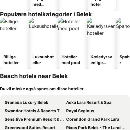
med
hotel
faciliteter
Populære hotelkategorier i Belek
Billige
Luksushot
Hoteller
Kæledyrsv
Spah
hoteller
eller
med pool
enlige
r
hoteller
Beach hotels near Belek
Du vil måske også synes om disse hoteller...
Granada Luxury Belek
Aska Lara Resort & Spa
Swandor Hotels & Resorts Topkapi Palace
Royal Seginus
Sensitive Premium Resort & Spa
Corendon Grand Park Lara
Greenwood Suites Resort
Rixos Park Belek - The Land Of Legends Access