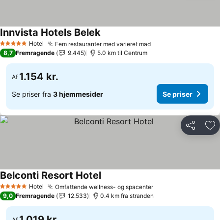
Innvista Hotels Belek
Hotel
Fem restauranter med varieret mad
5 Stjerner
8,7
Fremragende
9.445
5.0 km til Centrum
1.154 kr.
Af
Se priser fra
3 hjemmesider
Se priser
Del
Føj
Belconti Resort Hotel
Hotel
Omfattende wellness- og spacenter
5 Stjerner
9,0
Fremragende
12.533
0.4 km fra stranden
1.019 kr.
Af