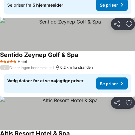
Se priser fra
5 hjemmesider
Se priser
Del
Føj
Sentido Zeynep Golf & Spa
Hotel
5 Stjerner
/
0.2 km fra stranden
Der er ingen bedømmelse
Vælg datoer for at se nøjagtige priser
Se priser
Del
Føj
Altis Resort Hotel & Spa