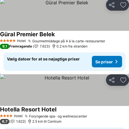
Del
Føj
Güral Premier Belek
Hotel
Gourmetmiddage på 4 à la carte-restauranter
5 Stjerner
9,1
Fremragende
7.623
0.2 km fra stranden
Vælg datoer for at se nøjagtige priser
Se priser
Del
Føj
Hotella Resort Hotel
Hotel
Foryngende spa- og wellnesscenter
4 Stjerner
6,7
1.622
2.5 km til Centrum