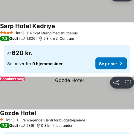
Sarp Hotel Kadriye
Hotel
Privat strand med shuttlebus
4 Stjerner
7,8
Godt
1.836
5.3 km til Centrum
620 kr.
Af
Se priser fra
9 hjemmesider
Se priser
Populært valg
Del
Føj
Gozde Hotel
Hotel
Fremragende værdi for budgetrejsende
1 Stjerner
7,8
Godt
239
0.8 km fra stranden