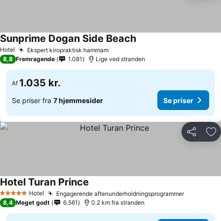
Sunprime Dogan Side Beach
Hotel
Ekspert kiropraktisk hammam
8,8
Fremragende
1.081
Lige ved stranden
1.035 kr.
Af
Se priser fra
7 hjemmesider
Se priser
Del
Føj
Hotel Turan Prince
Hotel
Engagerende aftenunderholdningsprogrammer
5 Stjerner
8,4
Meget godt
6.561
0.2 km fra stranden