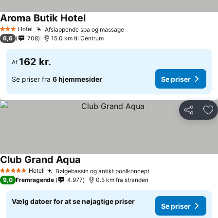
Aroma Butik Hotel
Hotel
Afslappende spa og massage
3 Stjerner
6,6
708
15.0 km til Centrum
162 kr.
Af
Se priser fra
6 hjemmesider
Se priser
Del
Føj
Club Grand Aqua
Hotel
Bølgebassin og antikt poolkoncept
5 Stjerner
9,0
Fremragende
4.977
0.5 km fra stranden
Vælg datoer for at se nøjagtige priser
Se priser