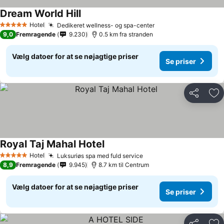
Dream World Hill
Hotel
Dedikeret wellness- og spa-center
5 Stjerner
9,0
Fremragende
9.230
0.5 km fra stranden
Vælg datoer for at se nøjagtige priser
Se priser
Del
Føj
Royal Taj Mahal Hotel
Hotel
Luksuriøs spa med fuld service
5 Stjerner
8,9
Fremragende
9.945
8.7 km til Centrum
Vælg datoer for at se nøjagtige priser
Se priser