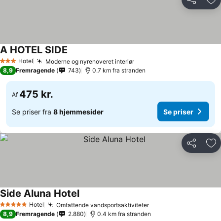
Del
Føj
A HOTEL SIDE
Hotel
Moderne og nyrenoveret interiør
3 Stjerner
8,9
Fremragende
743
0.7 km fra stranden
475 kr.
Af
Se priser fra
8 hjemmesider
Se priser
Del
Føj
Side Aluna Hotel
Hotel
Omfattende vandsportsaktiviteter
5 Stjerner
8,9
Fremragende
2.880
0.4 km fra stranden