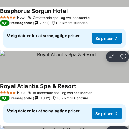
Bosphorus Sorgun Hotel
Hotel
Omfattende spa- og wellnesscenter
5 Stjerner
8,8
Fremragende
7.531
0.3 km fra stranden
Vælg datoer for at se nøjagtige priser
Se priser
Del
Føj
Royal Atlantis Spa & Resort
Hotel
Afslappende spa- og wellnesscenter
5 Stjerner
8,8
Fremragende
9.092
13.7 km til Centrum
Vælg datoer for at se nøjagtige priser
Se priser