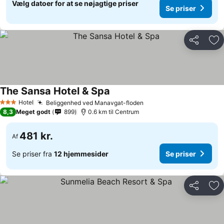
Vælg datoer for at se nøjagtige priser
Se priser
Del
Føj
The Sansa Hotel & Spa
Hotel
Beliggenhed ved Manavgat-floden
3 Stjerner
8,3
Meget godt
899
0.6 km til Centrum
481 kr.
Af
Se priser fra
12 hjemmesider
Se priser
Del
Føj