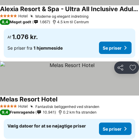
Alexia Resort & Spa - Ultra All Inclusive Adult Only
Hotel
Moderne og elegant indretning
5 Stjerner
8,4
Meget godt
1.667
4.5 km til Centrum
1.076 kr.
Af
Se priser fra
1 hjemmeside
Se priser
Del
Føj
Melas Resort Hotel
Hotel
Fantastisk beliggenhed ved stranden
5 Stjerner
9,4
Fremragende
10.941
0.2 km fra stranden
Vælg datoer for at se nøjagtige priser
Se priser