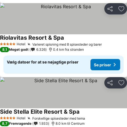
Del
Føj
Riolavitas Resort & Spa
Hotel
Varieret spisning med 8 spisesteder og barer
5 Stjerner
8,1
Meget godt
6.326
0.4 km fra stranden
Vælg datoer for at se nøjagtige priser
Se priser
Del
Føj
Side Stella Elite Resort & Spa
Hotel
Forskellige spisesteder med tema
5 Stjerner
8,7
Fremragende
1.933
8.0 km til Centrum