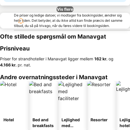
Vis flere
De priser og ledige datoer, vi modtager fra bookingsider, ændrer sig
hele tiden. Det betyder, at du ikke altid kan finde præcis det samme
tilbud, du så på trivago, når du føres videre til bookingsiden.
Ofte stillede spørgsmål om Manavgat
Prisniveau
Priser for strandhoteller i Manavgat ligger mellem
‎162 kr.
og
‎4.166 kr.
pr. nat.
Andre overnatningssteder i Manavgat
Hotel
Bed and
Lejlighed
Resorter
Lejli
breakfasts
med
hotel