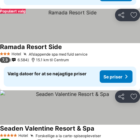
Populært valg
Del
Føj
Ramada Resort Side
Hotel
Afslappende spa med fuld service
3 Stjerner
7,3
6.584
15.1 km til Centrum
Vælg datoer for at se nøjagtige priser
Se priser
Del
Føj
Seaden Valentine Resort & Spa
Hotel
Forskellige a la carte-spiseoplevelser
5 Stjerner