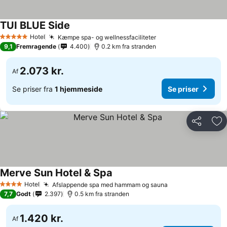
TUI BLUE Side
Hotel
Kæmpe spa- og wellnessfaciliteter
5 Stjerner
9,1
Fremragende
4.400
0.2 km fra stranden
2.073 kr.
Af
Se priser fra
1 hjemmeside
Se priser
Del
Føj
Merve Sun Hotel & Spa
Hotel
Afslappende spa med hammam og sauna
4 Stjerner
7,7
Godt
2.397
0.5 km fra stranden
1.420 kr.
Af