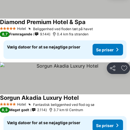
Diamond Premium Hotel & Spa
Hotel
Beliggenhed ved floden tæt på havet
5 Stjerner
8,7
Fremragende
9.144
0.4 km fra stranden
Vælg datoer for at se nøjagtige priser
Se priser
Del
Føj
Sorgun Akadia Luxury Hotel
Hotel
Fantastisk beliggenhed ved flod og sø
5 Stjerner
8,3
Meget godt
2.114
3.7 km til Centrum
Vælg datoer for at se nøjagtige priser
Se priser