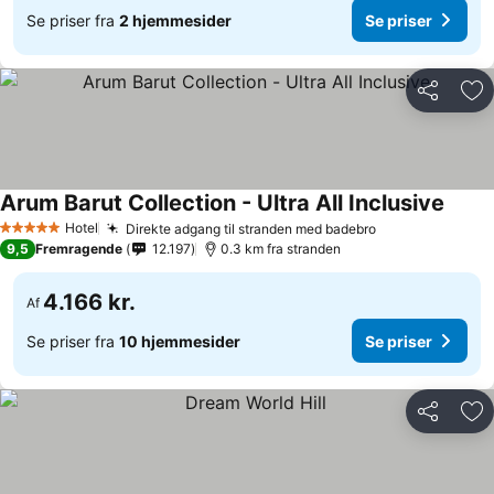
Se priser fra
2 hjemmesider
Se priser
Del
Føj
Arum Barut Collection - Ultra All Inclusive
Hotel
Direkte adgang til stranden med badebro
5 Stjerner
9,5
Fremragende
12.197
0.3 km fra stranden
4.166 kr.
Af
Se priser fra
10 hjemmesider
Se priser
Del
Føj