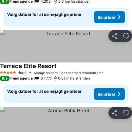
8,7
Fremragende
4.209
0.3 km fra stranden
Vælg datoer for at se nøjagtige priser
Se priser
Del
Føj
Terrace Elite Resort
Hotel
Mange spisemuligheder med temabuffeter
5 Stjerner
8,9
Fremragende
6.477
0.8 km fra stranden
Vælg datoer for at se nøjagtige priser
Se priser
Del
Føj