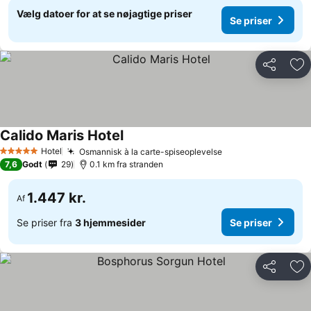
Vælg datoer for at se nøjagtige priser
Se priser
Del
Føj
Calido Maris Hotel
Hotel
Osmannisk à la carte-spiseoplevelse
5 Stjerner
7,6
Godt
29
0.1 km fra stranden
1.447 kr.
Af
Se priser fra
3 hjemmesider
Se priser
Del
Føj