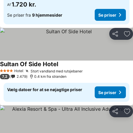
1.720 kr.
Af
Se priser fra
9 hjemmesider
Se priser
Del
Føj
Sultan Of Side Hotel
Hotel
Stort vandland med rutsjebaner
4 Stjerner
7,2
2.479
0.4 km fra stranden
Vælg datoer for at se nøjagtige priser
Se priser
Del
Føj