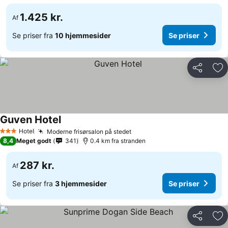
1.425 kr.
Af
Se priser fra
10 hjemmesider
Se priser
Del
Føj
Guven Hotel
Hotel
Moderne frisørsalon på stedet
3 Stjerner
8,4
Meget godt
341
0.4 km fra stranden
287 kr.
Af
Se priser fra
3 hjemmesider
Se priser
Del
Føj