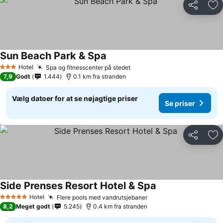
Del
Føj
Sun Beach Park & Spa
Hotel
Spa og fitnesscenter på stedet
3 Stjerner
7,9
Godt
1.444
0.1 km fra stranden
Vælg datoer for at se nøjagtige priser
Se priser
Del
Føj
Side Prenses Resort Hotel & Spa
Hotel
Flere pools med vandrutsjebaner
5 Stjerner
8,2
Meget godt
5.245
0.4 km fra stranden