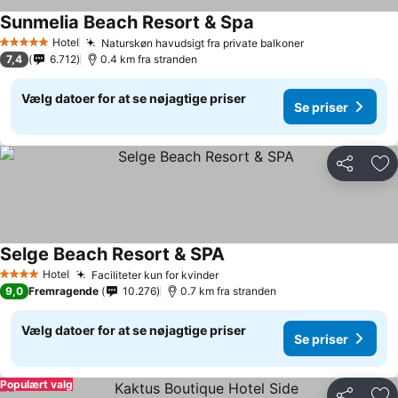
Sunmelia Beach Resort & Spa
Hotel
Naturskøn havudsigt fra private balkoner
5 Stjerner
7,4
6.712
0.4 km fra stranden
Vælg datoer for at se nøjagtige priser
Se priser
Del
Føj
Selge Beach Resort & SPA
Hotel
Faciliteter kun for kvinder
4 Stjerner
9,0
Fremragende
10.276
0.7 km fra stranden
Vælg datoer for at se nøjagtige priser
Se priser
Populært valg