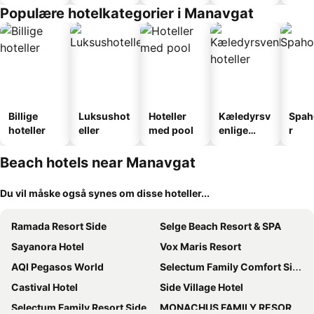
faciliteter
Populære hotelkategorier i Manavgat
Billige
Luksushot
Hoteller
Kæledyrsv
Spah
hoteller
eller
med pool
enlige
r
hoteller
Beach hotels near Manavgat
Du vil måske også synes om disse hoteller...
Ramada Resort Side
Selge Beach Resort & SPA
Sayanora Hotel
Vox Maris Resort
AQI Pegasos World
Selectum Family Comfort Side
Castival Hotel
Side Village Hotel
Selectum Family Resort Side
MONACHUS FAMILY RESORT SORGUN