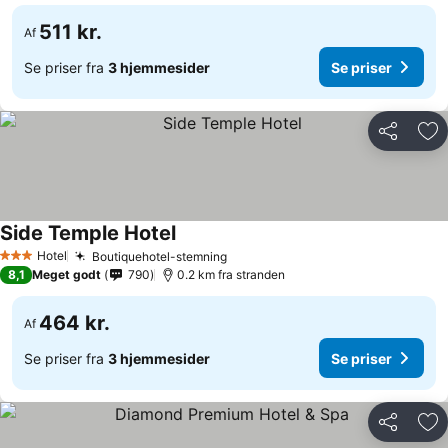
511 kr.
Af
Se priser fra
3 hjemmesider
Se priser
Del
Føj
Side Temple Hotel
Hotel
Boutiquehotel-stemning
3 Stjerner
8,1
Meget godt
790
0.2 km fra stranden
464 kr.
Af
Se priser fra
3 hjemmesider
Se priser
Del
Føj