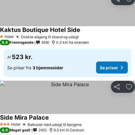
Del
Føj
Kaktus Boutique Hotel Side
Hotel
Direkte adgang til strand og udsigt
1 Stjerner
8,6
Fremragende
658
0.3 km fra stranden
523 kr.
Af
Se priser fra
3 hjemmesider
Se priser
Del
Føj
Side Mira Palace
Hotel
Balkoner med udsigt til bjergene
3 Stjerner
8,0
Meget godt
240
9.5 km til Centrum