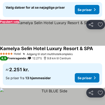
Vælg datoer for at se nøjagtige priser
Se priser
Populært valg
Del
Føj
Kamelya Selin Hotel Luxury Resort & SPA
Hotel
Adgang til stort multihotelkompleks
5 Stjerner
8,9
Fremragende
12.271
9.8 km til Centrum
2.251 kr.
Af
Se priser fra
13 hjemmesider
Se priser
Del
Føj