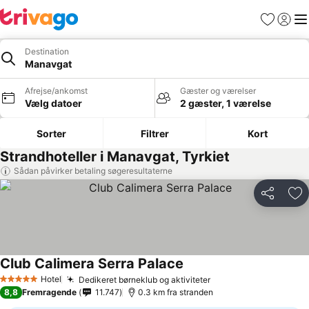
Favoritter
Log ind
Me
Destination
Manavgat
Afrejse/ankomst
Gæster og værelser
Vælg datoer
2 gæster, 1 værelse
Sorter
Filtrer
Kort
Strandhoteller i Manavgat, Tyrkiet
Sådan påvirker betaling søgeresultaterne
Del
Føj
Club Calimera Serra Palace
Hotel
Dedikeret børneklub og aktiviteter
5 Stjerner
8,8
Fremragende
11.747
0.3 km fra stranden