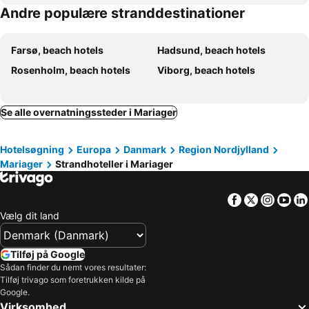
Andre populære stranddestinationer
Farsø, beach hotels
Hadsund, beach hotels
Rosenholm, beach hotels
Viborg, beach hotels
Se alle overnatningssteder i Mariager
Hotelsøgning
Europa
Danmark
Region Nordjylland
Mariager
Strandhoteller i Mariager
Facebook
Twitter
Insta
Yo
Vælg dit land
Tilføj på Google
Sådan finder du nemt vores resultater:
Tilføj trivago som foretrukken kilde på
Google.
Virksomhed