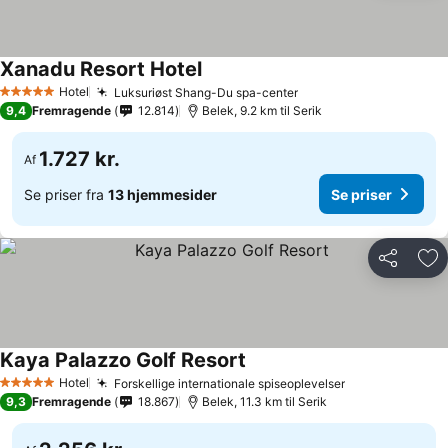
Xanadu Resort Hotel
Hotel
Luksuriøst Shang-Du spa-center
5 Stjerner
9,4
Fremragende
12.814
Belek, 9.2 km til Serik
1.727 kr.
Af
Se priser fra
13 hjemmesider
Se priser
Del
Føj
Kaya Palazzo Golf Resort
Hotel
Forskellige internationale spiseoplevelser
5 Stjerner
9,3
Fremragende
18.867
Belek, 11.3 km til Serik