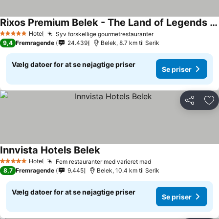
Rixos Premium Belek - The Land of Legends Access
Hotel
Syv forskellige gourmetrestauranter
5 Stjerner
9,4
Fremragende
24.439
Belek, 8.7 km til Serik
Vælg datoer for at se nøjagtige priser
Se priser
Del
Føj
Innvista Hotels Belek
Hotel
Fem restauranter med varieret mad
5 Stjerner
8,7
Fremragende
9.445
Belek, 10.4 km til Serik
Vælg datoer for at se nøjagtige priser
Se priser