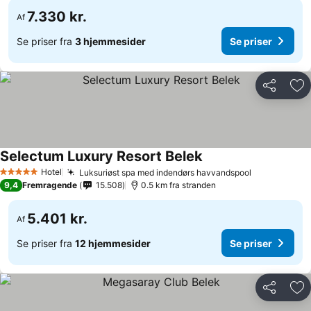
7.330 kr.
Af
Se priser fra
3 hjemmesider
Se priser
Del
Føj
Selectum Luxury Resort Belek
Hotel
Luksuriøst spa med indendørs havvandspool
5 Stjerner
9,4
Fremragende
15.508
0.5 km fra stranden
5.401 kr.
Af
Se priser fra
12 hjemmesider
Se priser
Del
Føj