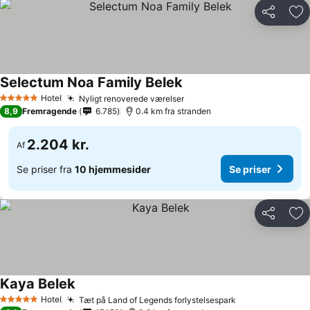
Del
Føj
Selectum Noa Family Belek
Hotel
Nyligt renoverede værelser
5 Stjerner
8,9
Fremragende
6.785
0.4 km fra stranden
2.204 kr.
Af
Se priser fra
10 hjemmesider
Se priser
Del
Føj
Kaya Belek
Hotel
Tæt på Land of Legends forlystelsespark
5 Stjerner