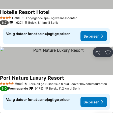
Hotella Resort Hotel
Hotel
Foryngende spa- og wellnesscenter
4 Stjerner
6,7
1.622
Belek, 8.1 km til Serik
Vælg datoer for at se nøjagtige priser
Se priser
Del
Føj
Port Nature Luxury Resort
Hotel
Forskellige kulinariske tilbud udover hovedrestauranten
5 Stjerner
9,0
Fremragende
9.179
Belek, 11.2 km til Serik
Vælg datoer for at se nøjagtige priser
Se priser