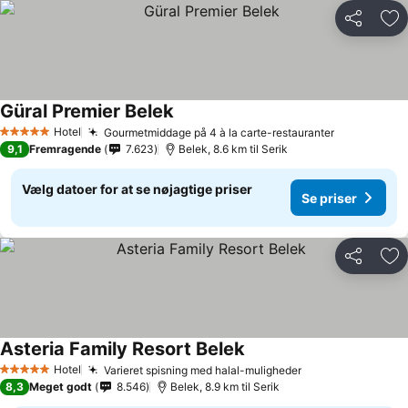
Del
Føj
Güral Premier Belek
Hotel
Gourmetmiddage på 4 à la carte-restauranter
5 Stjerner
9,1
Fremragende
7.623
Belek, 8.6 km til Serik
Vælg datoer for at se nøjagtige priser
Se priser
Del
Føj
Asteria Family Resort Belek
Hotel
Varieret spisning med halal-muligheder
5 Stjerner
8,3
Meget godt
8.546
Belek, 8.9 km til Serik