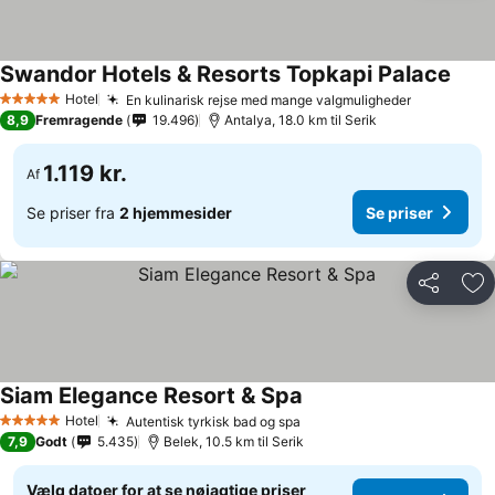
Swandor Hotels & Resorts Topkapi Palace
Hotel
En kulinarisk rejse med mange valgmuligheder
5 Stjerner
8,9
Fremragende
19.496
Antalya, 18.0 km til Serik
1.119 kr.
Af
Se priser fra
2 hjemmesider
Se priser
Del
Føj
Siam Elegance Resort & Spa
Hotel
Autentisk tyrkisk bad og spa
5 Stjerner
7,9
Godt
5.435
Belek, 10.5 km til Serik
Vælg datoer for at se nøjagtige priser