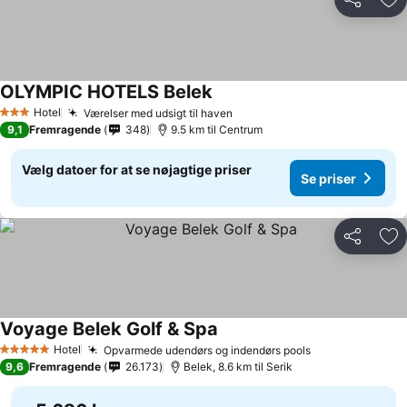
Del
Føj
OLYMPIC HOTELS Belek
Hotel
Værelser med udsigt til haven
3 Stjerner
9,1
Fremragende
348
9.5 km til Centrum
Vælg datoer for at se nøjagtige priser
Se priser
Del
Føj
Voyage Belek Golf & Spa
Hotel
Opvarmede udendørs og indendørs pools
5 Stjerner
9,6
Fremragende
26.173
Belek, 8.6 km til Serik