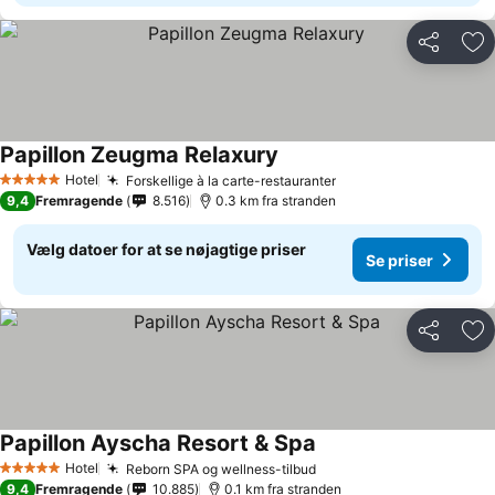
Del
Føj
Papillon Zeugma Relaxury
Hotel
Forskellige à la carte-restauranter
5 Stjerner
9,4
Fremragende
8.516
0.3 km fra stranden
Vælg datoer for at se nøjagtige priser
Se priser
Del
Føj
Papillon Ayscha Resort & Spa
Hotel
Reborn SPA og wellness-tilbud
5 Stjerner
9,4
Fremragende
10.885
0.1 km fra stranden