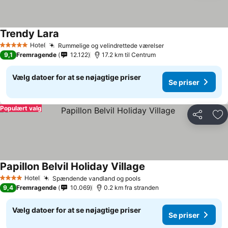
Trendy Lara
Hotel
Rummelige og velindrettede værelser
5 Stjerner
9,1
Fremragende
12.122
17.2 km til Centrum
Vælg datoer for at se nøjagtige priser
Se priser
Populært valg
Del
Føj
Papillon Belvil Holiday Village
Hotel
Spændende vandland og pools
4 Stjerner
9,4
Fremragende
10.069
0.2 km fra stranden
Vælg datoer for at se nøjagtige priser
Se priser