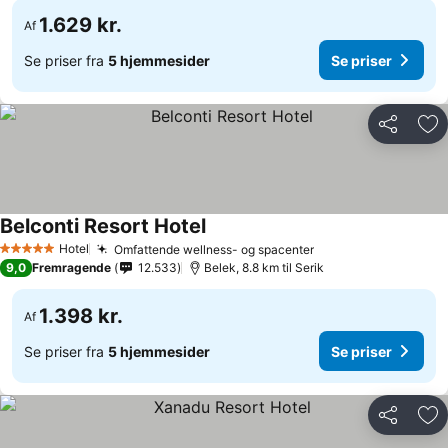
1.629 kr.
Af
Se priser fra
5 hjemmesider
Se priser
Del
Føj
Belconti Resort Hotel
Hotel
Omfattende wellness- og spacenter
5 Stjerner
9,0
Fremragende
12.533
Belek, 8.8 km til Serik
1.398 kr.
Af
Se priser fra
5 hjemmesider
Se priser
Del
Føj