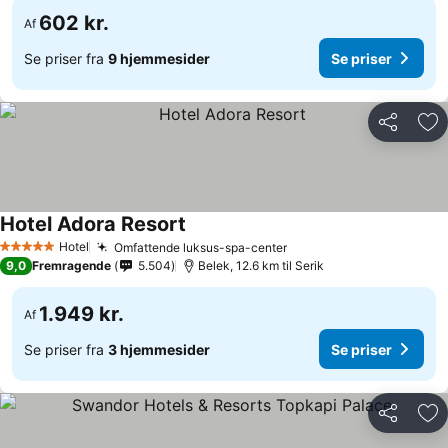
602 kr.
Af
Se priser fra
9 hjemmesider
Se priser
Del
Føj
Hotel Adora Resort
Hotel
Omfattende luksus-spa-center
5 Stjerner
9,0
Fremragende
5.504
Belek, 12.6 km til Serik
1.949 kr.
Af
Se priser fra
3 hjemmesider
Se priser
Del
Føj