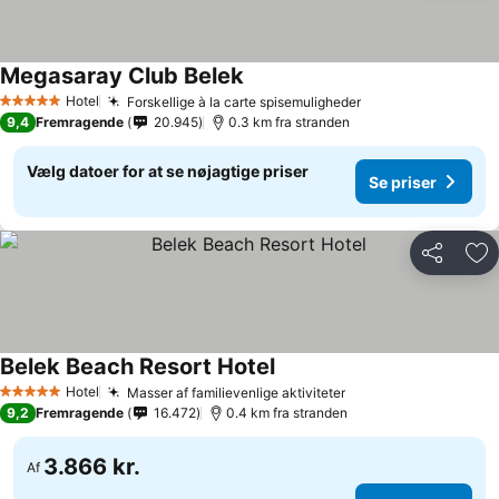
Megasaray Club Belek
Hotel
Forskellige à la carte spisemuligheder
5 Stjerner
9,4
Fremragende
20.945
0.3 km fra stranden
Vælg datoer for at se nøjagtige priser
Se priser
Del
Føj
Belek Beach Resort Hotel
Hotel
Masser af familievenlige aktiviteter
5 Stjerner
9,2
Fremragende
16.472
0.4 km fra stranden
3.866 kr.
Af