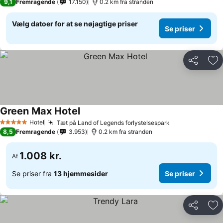
9,1
Fremragende
17.150
0.2 km fra stranden
Vælg datoer for at se nøjagtige priser
Se priser
Del
Føj
Green Max Hotel
Hotel
Tæt på Land of Legends forlystelsespark
5 Stjerner
8,5
Fremragende
3.953
0.2 km fra stranden
1.008 kr.
Af
Se priser fra
13 hjemmesider
Se priser
Del
Føj