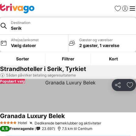
Favoritter
Log ind
Me
Destination
Serik
Afrejse/ankomst
Gæster og værelser
Vælg datoer
2 gæster, 1 værelse
Sorter
Filtrer
Kort
Strandhoteller i Serik, Tyrkiet
Sådan påvirker betaling søgeresultaterne
Populært valg
Del
Føj
Granada Luxury Belek
Hotel
Dedikerede børneklubber og aktiviteter
5 Stjerner
8,5
Fremragende
23.697
7.5 km til Centrum