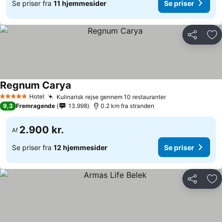
Se priser fra
11 hjemmesider
Se priser
Del
Føj
Regnum Carya
Hotel
Kulinarisk rejse gennem 10 restauranter
5 Stjerner
9,3
Fremragende
13.998
0.2 km fra stranden
2.900 kr.
Af
Se priser fra
12 hjemmesider
Se priser
Del
Føj