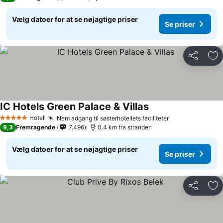
Vælg datoer for at se nøjagtige priser
Se priser
Del
Føj
IC Hotels Green Palace & Villas
Hotel
Nem adgang til søsterhotellets faciliteter
5 Stjerner
9,3
Fremragende
7.496
0.4 km fra stranden
Vælg datoer for at se nøjagtige priser
Se priser
Del
Føj