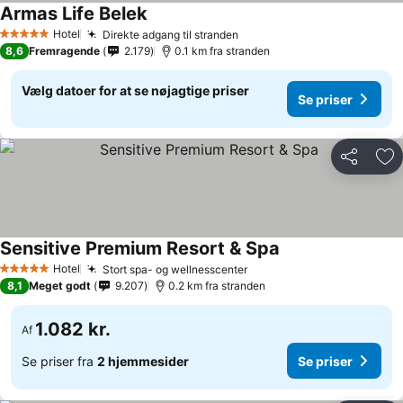
Armas Life Belek
Hotel
Direkte adgang til stranden
5 Stjerner
8,6
Fremragende
2.179
0.1 km fra stranden
Vælg datoer for at se nøjagtige priser
Se priser
Del
Føj
Sensitive Premium Resort & Spa
Hotel
Stort spa- og wellnesscenter
5 Stjerner
8,1
Meget godt
9.207
0.2 km fra stranden
1.082 kr.
Af
Se priser fra
2 hjemmesider
Se priser