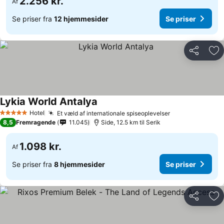
2.256 kr.
Af
Se priser fra
12 hjemmesider
Se priser
Del
Føj
Lykia World Antalya
Hotel
Et væld af internationale spiseoplevelser
5 Stjerner
8,5
Fremragende
11.045
Side, 12.5 km til Serik
1.098 kr.
Af
Se priser fra
8 hjemmesider
Se priser
Del
Føj