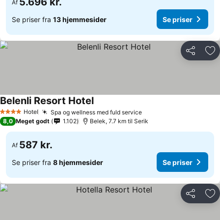
5.696 kr.
Af
Se priser fra
13 hjemmesider
Se priser
Del
Føj
Belenli Resort Hotel
Hotel
Spa og wellness med fuld service
4 Stjerner
8,0
Meget godt
1.102
Belek, 7.7 km til Serik
587 kr.
Af
Se priser fra
8 hjemmesider
Se priser
Del
Føj