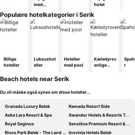
med
hotel
faciliteter
Populære hotelkategorier i Serik
Billige
Luksushot
Hoteller
Kæledyrsv
Spah
hoteller
eller
med pool
enlige
r
hoteller
Beach hotels near Serik
Du vil måske også synes om disse hoteller...
Granada Luxury Belek
Ramada Resort Side
Aska Lara Resort & Spa
Swandor Hotels & Resorts Topkapi Palace
Royal Seginus
Sensitive Premium Resort & Spa
Rixos Park Belek - The Land Of Legends Access
Innvista Hotels Belek