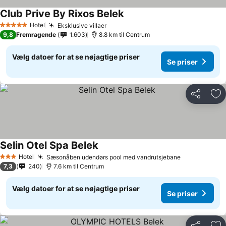
Club Prive By Rixos Belek
Hotel
Eksklusive villaer
5 Stjerner
9,8
Fremragende
1.603
8.8 km til Centrum
Vælg datoer for at se nøjagtige priser
Se priser
Del
Føj
Selin Otel Spa Belek
Hotel
Sæsonåben udendørs pool med vandrutsjebane
3 Stjerner
7,3
240
7.6 km til Centrum
Vælg datoer for at se nøjagtige priser
Se priser