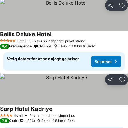
Del
Føj
Bellis Deluxe Hotel
Hotel
Eksklusiv adgang til privat strand
5 Stjerner
9,4
Fremragende
14.079
Belek, 10.0 km til Serik
Vælg datoer for at se nøjagtige priser
Se priser
Del
Føj
Sarp Hotel Kadriye
Hotel
Privat strand med shuttlebus
4 Stjerner
7,8
Godt
1.836
Belek, 9.5 km til Serik